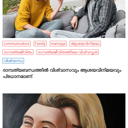
communication
Family
marriage
ആശയവിനിമയം
ദാമ്പത്യജീവിതം
ദാമ്പത്യജീവിതത്തിലെ വിശ്വസ്തത
വിശ്വാസം
ദാമ്പത്യബന്ധത്തിൽ വിശ്വാസവും ആശയവിനിമയവും
പ്രധാനമാണ്.