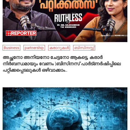
Business
partnership
കരാറുകൾ
ബിസിനസ്സ്
അച്ഛനോ അനിയനോ ചേട്ടനോ ആകട്ടെ, കരാർ
നിർബന്ധമായും വേണം |ബിസിനസ് പാർട്ണർഷിപ്പിലെ
പറ്റിക്കപ്പെടലുകൾ ഒഴിവാക്കാം..