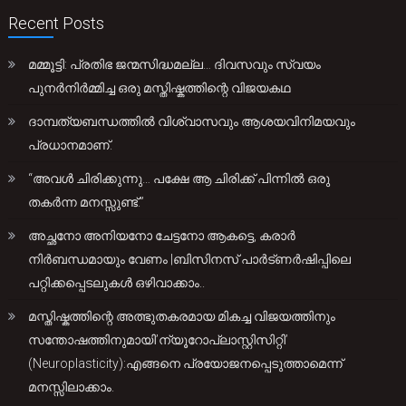
Recent Posts
മമ്മൂട്ടി: പ്രതിഭ ജന്മസിദ്ധമല്ല… ദിവസവും സ്വയം
പുനർനിർമ്മിച്ച ഒരു മസ്തിഷ്കത്തിന്റെ വിജയകഥ
ദാമ്പത്യബന്ധത്തിൽ വിശ്വാസവും ആശയവിനിമയവും
പ്രധാനമാണ്.
“അവൾ ചിരിക്കുന്നു… പക്ഷേ ആ ചിരിക്ക് പിന്നിൽ ഒരു
തകർന്ന മനസ്സുണ്ട്.”
അച്ഛനോ അനിയനോ ചേട്ടനോ ആകട്ടെ, കരാർ
നിർബന്ധമായും വേണം |ബിസിനസ് പാർട്ണർഷിപ്പിലെ
പറ്റിക്കപ്പെടലുകൾ ഒഴിവാക്കാം..
മസ്തിഷ്കത്തിന്റെ അത്ഭുതകരമായ മികച്ച വിജയത്തിനും
സന്തോഷത്തിനുമായി’ന്യൂറോപ്ലാസ്റ്റിസിറ്റി’
(Neuroplasticity):എങ്ങനെ പ്രയോജനപ്പെടുത്താമെന്ന്
മനസ്സിലാക്കാം.