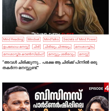
Mind Reading
Mindset
MindTalks
Secrets of Mind Power
ഉപബോധ മനസ്സ്
ചിരി
ചിരിയും ചിന്തയും
മനഃശാസ്ത്രം
മനഃശാസ്ത്ര കൗൺസിലിംഗ്
മനസ്സും ശരീരവും
മനസ്സ്
“അവൾ ചിരിക്കുന്നു… പക്ഷേ ആ ചിരിക്ക് പിന്നിൽ ഒരു
തകർന്ന മനസ്സുണ്ട്.”