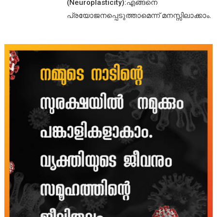
(Neuroplasticity):എങ്ങനെ
പ്രയോജനപ്പെടുത്താമെന്ന് മനസ്സിലാക്കാം.