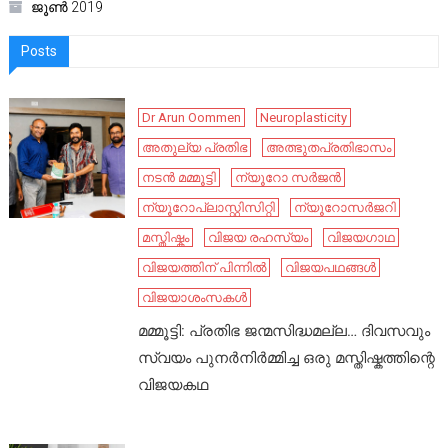
ജൂൺ 2019
Posts
Dr Arun Oommen
Neuroplasticity
അതുല്യ പ്രതിഭ
അത്ഭുതപ്രതിഭാസം
നടൻ മമ്മൂട്ടി
ന്യൂറോ സർജൻ
ന്യൂറോപ്ലാസ്റ്റിസിറ്റി
ന്യൂറോസർജറി
മസ്തിഷ്കം
വിജയ രഹസ്യം
വിജയഗാഥ
വിജയത്തിന് പിന്നിൽ
വിജയപഥങ്ങൾ
വിജയാശംസകൾ
മമ്മൂട്ടി: പ്രതിഭ ജന്മസിദ്ധമല്ല… ദിവസവും
സ്വയം പുനർനിർമ്മിച്ച ഒരു മസ്തിഷ്കത്തിന്റെ
വിജയകഥ