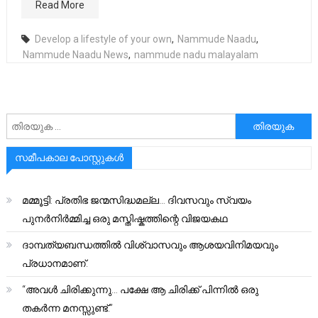
Read More
Develop a lifestyle of your own
,
Nammude Naadu
,
Nammude Naadu News
,
nammude nadu malayalam
അനേഷിക്കുക
സമീപകാല പോസ്റ്റുകൾ
മമ്മൂട്ടി: പ്രതിഭ ജന്മസിദ്ധമല്ല… ദിവസവും സ്വയം
പുനർനിർമ്മിച്ച ഒരു മസ്തിഷ്കത്തിന്റെ വിജയകഥ
ദാമ്പത്യബന്ധത്തിൽ വിശ്വാസവും ആശയവിനിമയവും
പ്രധാനമാണ്.
“അവൾ ചിരിക്കുന്നു… പക്ഷേ ആ ചിരിക്ക് പിന്നിൽ ഒരു
തകർന്ന മനസ്സുണ്ട്.”