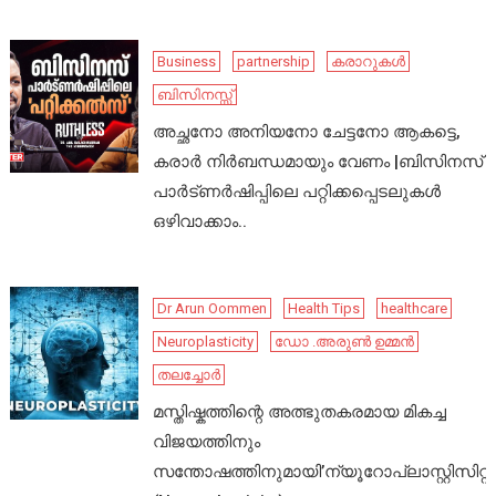
Business
partnership
കരാറുകൾ
ബിസിനസ്സ്
അച്ഛനോ അനിയനോ ചേട്ടനോ ആകട്ടെ,
കരാർ നിർബന്ധമായും വേണം |ബിസിനസ്
പാർട്ണർഷിപ്പിലെ പറ്റിക്കപ്പെടലുകൾ
ഒഴിവാക്കാം..
Dr Arun Oommen
Health Tips
healthcare
Neuroplasticity
ഡോ .അരുൺ ഉമ്മൻ
തലച്ചോർ
മസ്തിഷ്കത്തിന്റെ അത്ഭുതകരമായ മികച്ച
വിജയത്തിനും
സന്തോഷത്തിനുമായി’ന്യൂറോപ്ലാസ്റ്റിസിറ്റി’