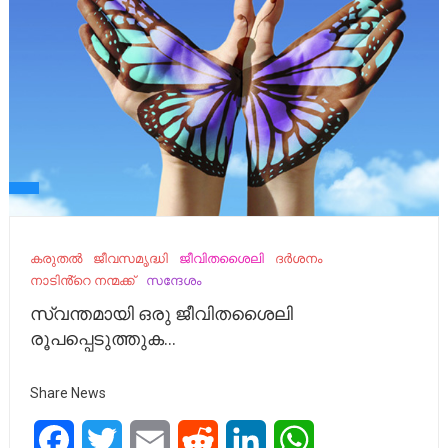
കരുതൽ
ജീവസമൃദ്ധി
ജീവിതശൈലി
ദർശനം
നാടിൻ്റെ നന്മക്ക്
സന്ദേശം
സ്വന്തമായി ഒരു ജീവിതശൈലി
രൂപപ്പെടുത്തുക…
Share News
Facebook
Twitter
Email
Reddit
LinkedIn
WhatsApp