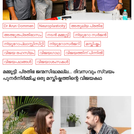
Dr Arun Oommen
Neuroplasticity
അതുല്യ പ്രതിഭ
അത്ഭുതപ്രതിഭാസം
നടൻ മമ്മൂട്ടി
ന്യൂറോ സർജൻ
ന്യൂറോപ്ലാസ്റ്റിസിറ്റി
ന്യൂറോസർജറി
മസ്തിഷ്കം
വിജയ രഹസ്യം
വിജയഗാഥ
വിജയത്തിന് പിന്നിൽ
വിജയപഥങ്ങൾ
വിജയാശംസകൾ
മമ്മൂട്ടി: പ്രതിഭ ജന്മസിദ്ധമല്ല… ദിവസവും സ്വയം
പുനർനിർമ്മിച്ച ഒരു മസ്തിഷ്കത്തിന്റെ വിജയകഥ