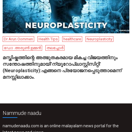
Dr Arun Oommen
Health Tips
healthcare
Neuroplasticity
ഡോ .അരുൺ ഉമ്മൻ
തലച്ചോർ
മസ്തിഷ്കത്തിന്റെ അത്ഭുതകരമായ മികച്ച വിജയത്തിനും
സന്തോഷത്തിനുമായി’ന്യൂറോപ്ലാസ്റ്റിസിറ്റി’
(Neuroplasticity):എങ്ങനെ പ്രയോജനപ്പെടുത്താമെന്ന്
മനസ്സിലാക്കാം.
Nammude naadu
namudenaadu.com is an online malayalam news portal for the