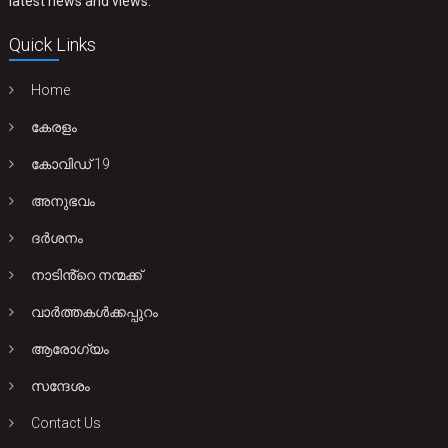
latest news and views.
Quick Links
Home
കേരളം
കോവിഡ് 19
അനുഭവം
ദർശനം
നാടിൻ്റെ നന്മക്ക്
വാർത്തകൾക്കപ്പുറം
ആരോഗ്യം
സന്ദേശം
Contact Us