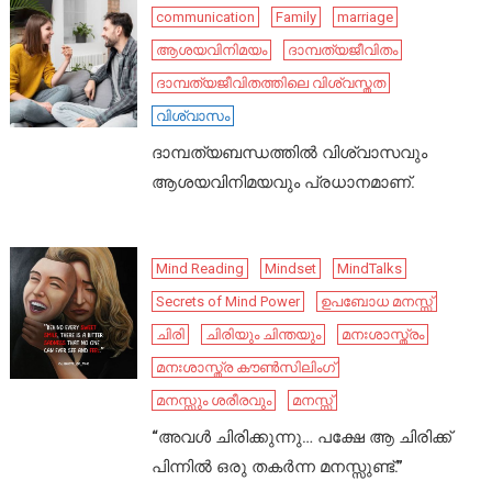
communication
Family
marriage
ആശയവിനിമയം
ദാമ്പത്യജീവിതം
ദാമ്പത്യജീവിതത്തിലെ വിശ്വസ്തത
വിശ്വാസം
ദാമ്പത്യബന്ധത്തിൽ വിശ്വാസവും
ആശയവിനിമയവും പ്രധാനമാണ്.
Mind Reading
Mindset
MindTalks
Secrets of Mind Power
ഉപബോധ മനസ്സ്
ചിരി
ചിരിയും ചിന്തയും
മനഃശാസ്ത്രം
മനഃശാസ്ത്ര കൗൺസിലിംഗ്
മനസ്സും ശരീരവും
മനസ്സ്
“അവൾ ചിരിക്കുന്നു… പക്ഷേ ആ ചിരിക്ക്
പിന്നിൽ ഒരു തകർന്ന മനസ്സുണ്ട്.”