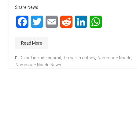
Share News
Facebook
Twitter
Email
Reddit
LinkedIn
WhatsApp
Read More
Do not include or omit
,
fr martin antony
,
Nammude Naadu
,
Nammude Naadu News