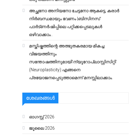
അച്ഛനോ അനിയനോ ചേട്ടനോ ആകട്ടെ, കരാർ
നിർബന്ധമായും വേണം |ബിസിനസ്
പാർട്ണർഷിപ്പിലെ പറ്റിക്കപ്പെടലുകൾ
ഒഴിവാക്കാം..
മസ്തിഷ്കത്തിന്റെ അത്ഭുതകരമായ മികച്ച
വിജയത്തിനും
സന്തോഷത്തിനുമായി’ന്യൂറോപ്ലാസ്റ്റിസിറ്റി’
(Neuroplasticity):എങ്ങനെ
പ്രയോജനപ്പെടുത്താമെന്ന് മനസ്സിലാക്കാം.
ശേഖരങ്ങൾ
ഓഗസ്റ്റ്‌ 2026
ജൂലൈ 2026