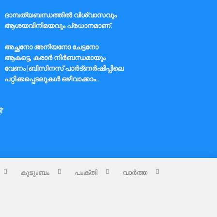
ദാമ്പത്യബന്ധത്തിൽ വിശ്വാസവും
ആശയവിനിമയവും പ്രധാനമാണ്.
അച്ഛനോ അനിയനോ ചേട്ടനോ
ആകട്ടെ, കരാർ നിർബന്ധമായും
വേണം |ബിസിനസ് പാർട്ണർഷിപ്പിലെ
പറ്റിക്കപ്പെടലുകൾ ഒഴിവാക്കാം..
ി’
കുടുംബം
പംക്തി
വാർത്ത