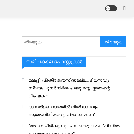
അനേഷിക്കുക
സമീപകാല പോസ്റ്റുകൾ
മമ്മൂട്ടി: പ്രതിഭ ജന്മസിദ്ധമല്ല… ദിവസവും
സ്വയം പുനർനിർമ്മിച്ച ഒരു മസ്തിഷ്കത്തിന്റെ
വിജയകഥ
ദാമ്പത്യബന്ധത്തിൽ വിശ്വാസവും
ആശയവിനിമയവും പ്രധാനമാണ്.
“അവൾ ചിരിക്കുന്നു… പക്ഷേ ആ ചിരിക്ക് പിന്നിൽ
ഒരു തകർന്ന മനസ്സുണ്ട്.”