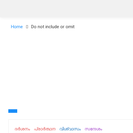
Home
Do not include or omit
ദർശനം
പ്രാർത്ഥന
വിശ്വാസം
സന്ദേശം