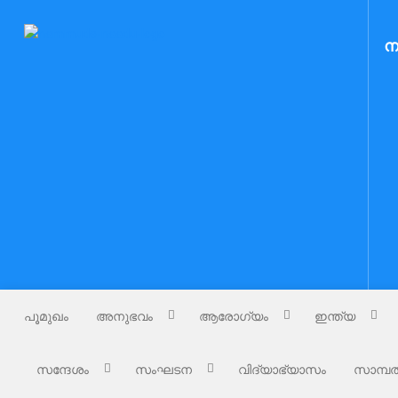
Skip
to
Nammude Naadu
ന
നമ്മുടെ നാട്
content
പൂമുഖം
അനുഭവം
ആരോഗ്യം
ഇന്ത്യ
സന്ദേശം
സംഘടന
വിദ്യാഭ്യാസം
സാമ്പത