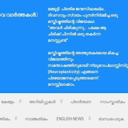
മമ്മൂട്ടി: പ്രതിഭ ജന്മസിദ്ധമല്ല…
വ വാർത്തകൾ
ദിവസവും സ്വയം പുനർനിർമ്മിച്ച ഒരു
മസ്തിഷ്കത്തിന്റെ വിജയകഥ
“അവൾ ചിരിക്കുന്നു… പക്ഷേ ആ
ചിരിക്ക് പിന്നിൽ ഒരു തകർന്ന
മനസ്സുണ്ട്.”
മസ്തിഷ്കത്തിന്റെ അത്ഭുതകരമായ മികച്ച
വിജയത്തിനും
സന്തോഷത്തിനുമായി’ന്യൂറോപ്ലാസ്റ്റിസിറ്റ
(Neuroplasticity):എങ്ങനെ
പ്രയോജനപ്പെടുത്താമെന്ന്
മനസ്സിലാക്കാം.
കേരളം
അറിയിപ്പുകൾ
പ്രാർത്ഥന
സാംസ്കാരികം
്തികം
സാങ്കേതികം
ENGLISH NEWS
ബന്ധപെടുക