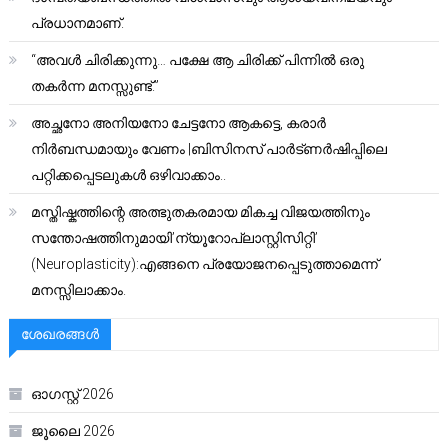
പ്രധാനമാണ്.
“അവൾ ചിരിക്കുന്നു… പക്ഷേ ആ ചിരിക്ക് പിന്നിൽ ഒരു
തകർന്ന മനസ്സുണ്ട്.”
അച്ഛനോ അനിയനോ ചേട്ടനോ ആകട്ടെ, കരാർ
നിർബന്ധമായും വേണം |ബിസിനസ് പാർട്ണർഷിപ്പിലെ
പറ്റിക്കപ്പെടലുകൾ ഒഴിവാക്കാം..
മസ്തിഷ്കത്തിന്റെ അത്ഭുതകരമായ മികച്ച വിജയത്തിനും
സന്തോഷത്തിനുമായി’ന്യൂറോപ്ലാസ്റ്റിസിറ്റി’
(Neuroplasticity):എങ്ങനെ പ്രയോജനപ്പെടുത്താമെന്ന്
മനസ്സിലാക്കാം.
ശേഖരങ്ങൾ
ഓഗസ്റ്റ്‌ 2026
ജൂലൈ 2026