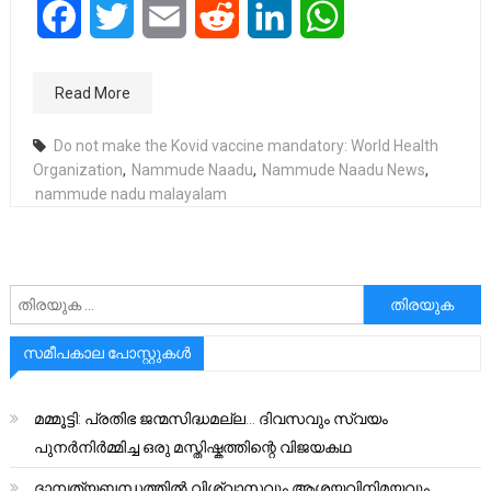
Facebook
Twitter
Email
Reddit
LinkedIn
WhatsApp
Read More
Do not make the Kovid vaccine mandatory: World Health
Organization
,
Nammude Naadu
,
Nammude Naadu News
,
nammude nadu malayalam
അനേഷിക്കുക
സമീപകാല പോസ്റ്റുകൾ
മമ്മൂട്ടി: പ്രതിഭ ജന്മസിദ്ധമല്ല… ദിവസവും സ്വയം
പുനർനിർമ്മിച്ച ഒരു മസ്തിഷ്കത്തിന്റെ വിജയകഥ
ദാമ്പത്യബന്ധത്തിൽ വിശ്വാസവും ആശയവിനിമയവും