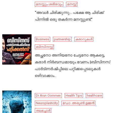
മനസ്സും ശരീരവും
മനസ്സ്
“അവൾ ചിരിക്കുന്നു… പക്ഷേ ആ ചിരിക്ക്
പിന്നിൽ ഒരു തകർന്ന മനസ്സുണ്ട്.”
Business
partnership
കരാറുകൾ
ബിസിനസ്സ്
അച്ഛനോ അനിയനോ ചേട്ടനോ ആകട്ടെ,
കരാർ നിർബന്ധമായും വേണം |ബിസിനസ്
പാർട്ണർഷിപ്പിലെ പറ്റിക്കപ്പെടലുകൾ
ഒഴിവാക്കാം..
Dr Arun Oommen
Health Tips
healthcare
Neuroplasticity
ഡോ .അരുൺ ഉമ്മൻ
തലച്ചോർ