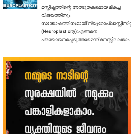
മസ്തിഷ്കത്തിന്റെ അത്ഭുതകരമായ മികച്ച
വിജയത്തിനും
സന്തോഷത്തിനുമായി’ന്യൂറോപ്ലാസ്റ്റിസിറ്റി’
(Neuroplasticity):എങ്ങനെ
പ്രയോജനപ്പെടുത്താമെന്ന് മനസ്സിലാക്കാം.