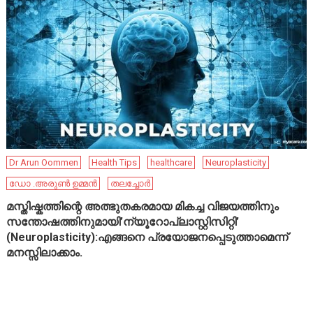
Dr Arun Oommen
Health Tips
healthcare
Neuroplasticity
ഡോ .അരുൺ ഉമ്മൻ
തലച്ചോർ
മസ്തിഷ്കത്തിന്റെ അത്ഭുതകരമായ മികച്ച വിജയത്തിനും
സന്തോഷത്തിനുമായി’ന്യൂറോപ്ലാസ്റ്റിസിറ്റി’
(Neuroplasticity):എങ്ങനെ പ്രയോജനപ്പെടുത്താമെന്ന്
മനസ്സിലാക്കാം.