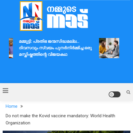
Skip
to
content
Nammude Naadu
മമ്മൂട്ടി: പ്രതിഭ ജന്മസിദ്ധമല്ല…
ദാമ്
ദിവസവും സ്വയം പുനർനിർമ്മിച്ച ഒരു
ആശയവ
മസ്തിഷ്കത്തിന്റെ വിജയകഥ
Home
Do not make the Kovid vaccine mandatory: World Health
Organization