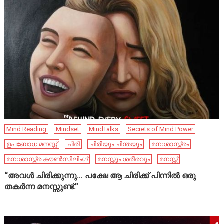
Mind Reading
Mindset
MindTalks
Secrets of Mind Power
ഉപബോധ മനസ്സ്
ചിരി
ചിരിയും ചിന്തയും
മനഃശാസ്ത്രം
മനഃശാസ്ത്ര കൗൺസിലിംഗ്
മനസ്സും ശരീരവും
മനസ്സ്
“അവൾ ചിരിക്കുന്നു… പക്ഷേ ആ ചിരിക്ക് പിന്നിൽ ഒരു
തകർന്ന മനസ്സുണ്ട്.”