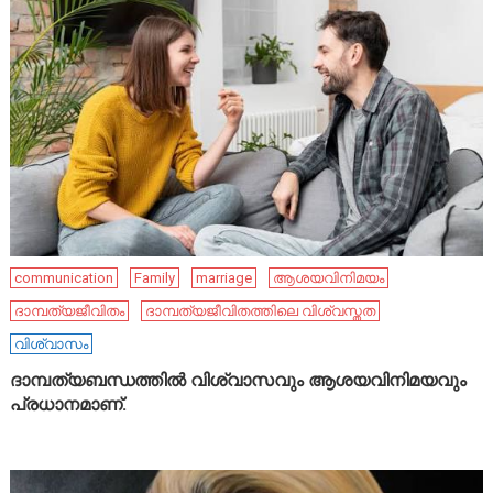
communication
Family
marriage
ആശയവിനിമയം
ദാമ്പത്യജീവിതം
ദാമ്പത്യജീവിതത്തിലെ വിശ്വസ്തത
വിശ്വാസം
ദാമ്പത്യബന്ധത്തിൽ വിശ്വാസവും ആശയവിനിമയവും
പ്രധാനമാണ്.