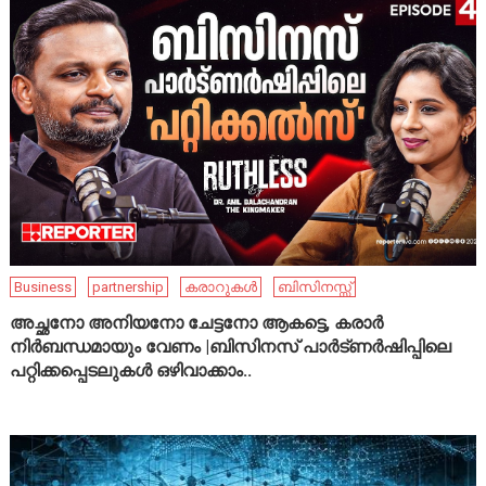
Business
partnership
കരാറുകൾ
ബിസിനസ്സ്
അച്ഛനോ അനിയനോ ചേട്ടനോ ആകട്ടെ, കരാർ
നിർബന്ധമായും വേണം |ബിസിനസ് പാർട്ണർഷിപ്പിലെ
പറ്റിക്കപ്പെടലുകൾ ഒഴിവാക്കാം..