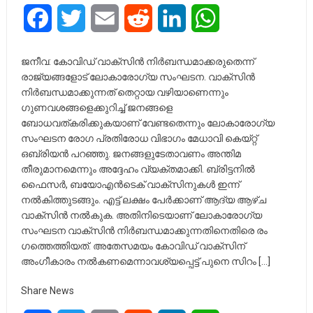
Facebook
Twitter
Email
Reddit
LinkedIn
WhatsApp
ജനീവ: കോവിഡ് വാക്സിൻ നിർബന്ധമാക്കരുതെന്ന്
രാജ്യങ്ങളോട് ലോകാരോഗ്യ സംഘടന. വാക്സിൻ
നിർബന്ധമാക്കുന്നത് തെറ്റായ വഴിയാണെന്നും
ഗുണവശങ്ങളെക്കുറിച്ച് ജനങ്ങളെ
ബോധവത്കരിക്കുകയാണ് വേണ്ടതെന്നും ലോകാരോഗ്യ
സംഘടന രോഗ പ്രതിരോധ വിഭാഗം മേധാവി കെയ്റ്റ്
ഒബ്രിയൻ പറഞ്ഞു. ജനങ്ങളുടേതാവണം അന്തിമ
തീരുമാനമെന്നും അദ്ദേഹം വ്യക്തമാക്കി. ബ്രിട്ടനിൽ
ഫൈസർ, ബയോഎൻടെക് വാക്സിനുകൾ ഇന്ന്
നൽകിത്തുടങ്ങും. എട്ട് ലക്ഷം പേർക്കാണ് ആദ്യ ആഴ്ച
വാക്സിൻ നൽകുക. അതിനിടെയാണ് ലോകാരോ​ഗ്യ
സംഘടന വാക്സിൻ നിർബന്ധമാക്കുന്നതിനെതിരെ രം​
ഗത്തെത്തിയത്. അതേസമയം കോവിഡ് വാക്സിന്
അംഗീകാരം നൽകണമെന്നാവശ്യപ്പെട്ട് പുനെ സിറം […]
Share News