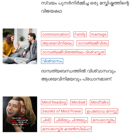
സ്വയം പുനർനിർമ്മിച്ച ഒരു മസ്തിഷ്കത്തിന്റെ
വിജയകഥ
communication
Family
marriage
ആശയവിനിമയം
ദാമ്പത്യജീവിതം
ദാമ്പത്യജീവിതത്തിലെ വിശ്വസ്തത
വിശ്വാസം
ദാമ്പത്യബന്ധത്തിൽ വിശ്വാസവും
ആശയവിനിമയവും പ്രധാനമാണ്.
Mind Reading
Mindset
MindTalks
Secrets of Mind Power
ഉപബോധ മനസ്സ്
ചിരി
ചിരിയും ചിന്തയും
മനഃശാസ്ത്രം
മനഃശാസ്ത്ര കൗൺസിലിംഗ്