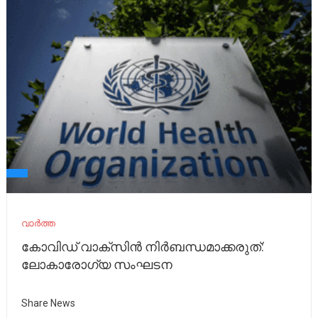
വാർത്ത
കോവിഡ് വാക്സിൻ നിർബന്ധമാക്കരുത്:
ലോകാരോഗ്യ സംഘടന
Share News