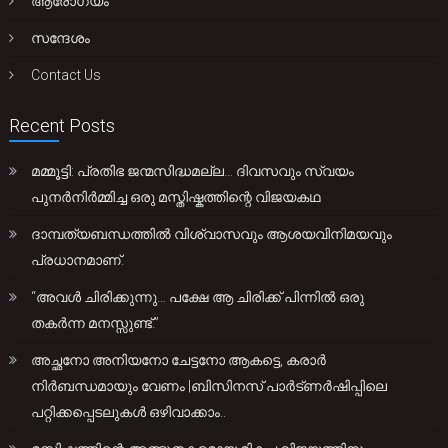
ആരോഗ്യം
സന്ദേശം
Contact Us
Recent Posts
മമ്മൂട്ടി: പ്രതിഭ ജന്മസിദ്ധമല്ല… ദിവസവും സ്വയം
പുനർനിർമ്മിച്ച ഒരു മസ്തിഷ്കത്തിന്റെ വിജയകഥ
ദാമ്പത്യബന്ധത്തിൽ വിശ്വാസവും ആശയവിനിമയവും
പ്രധാനമാണ്.
“അവൾ ചിരിക്കുന്നു… പക്ഷേ ആ ചിരിക്ക് പിന്നിൽ ഒരു
തകർന്ന മനസ്സുണ്ട്.”
അച്ഛനോ അനിയനോ ചേട്ടനോ ആകട്ടെ, കരാർ
നിർബന്ധമായും വേണം |ബിസിനസ് പാർട്ണർഷിപ്പിലെ
പറ്റിക്കപ്പെടലുകൾ ഒഴിവാക്കാം..