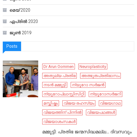
മെയ്‌ 2020
ഏപ്രിൽ 2020
ജൂൺ 2019
Posts
Dr Arun Oommen
Neuroplasticity
അതുല്യ പ്രതിഭ
അത്ഭുതപ്രതിഭാസം
നടൻ മമ്മൂട്ടി
ന്യൂറോ സർജൻ
ന്യൂറോപ്ലാസ്റ്റിസിറ്റി
ന്യൂറോസർജറി
മസ്തിഷ്കം
വിജയ രഹസ്യം
വിജയഗാഥ
വിജയത്തിന് പിന്നിൽ
വിജയപഥങ്ങൾ
വിജയാശംസകൾ
മമ്മൂട്ടി: പ്രതിഭ ജന്മസിദ്ധമല്ല… ദിവസവും