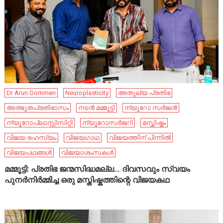
Dr Arun Oommen
Neuroplasticity
അതുല്യ പ്രതിഭ
അത്ഭുതപ്രതിഭാസം
നടൻ മമ്മൂട്ടി
ന്യൂറോ സർജൻ
ന്യൂറോപ്ലാസ്റ്റിസിറ്റി
ന്യൂറോസർജറി
മസ്തിഷ്കം
വിജയ രഹസ്യം
വിജയഗാഥ
വിജയത്തിന് പിന്നിൽ
വിജയപഥങ്ങൾ
വിജയാശംസകൾ
മമ്മൂട്ടി: പ്രതിഭ ജന്മസിദ്ധമല്ല… ദിവസവും സ്വയം
പുനർനിർമ്മിച്ച ഒരു മസ്തിഷ്കത്തിന്റെ വിജയകഥ