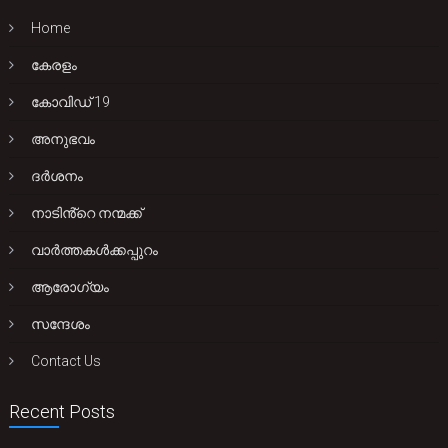
Home
കേരളം
കോവിഡ് 19
അനുഭവം
ദർശനം
നാടിൻ്റെ നന്മക്ക്
വാർത്തകൾക്കപ്പുറം
ആരോഗ്യം
സന്ദേശം
Contact Us
Recent Posts