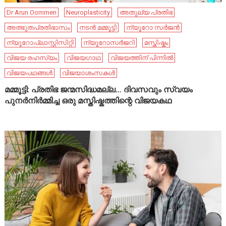
Dr Arun Oommen
Neuroplasticity
അതുല്യ പ്രതിഭ
അത്ഭുതപ്രതിഭാസം
നടൻ മമ്മൂട്ടി
ന്യൂറോ സർജൻ
ന്യൂറോപ്ലാസ്റ്റിസിറ്റി
ന്യൂറോസർജറി
മസ്തിഷ്കം
വിജയ രഹസ്യം
വിജയഗാഥ
വിജയത്തിന് പിന്നിൽ
വിജയപഥങ്ങൾ
വിജയാശംസകൾ
മമ്മൂട്ടി: പ്രതിഭ ജന്മസിദ്ധമല്ല… ദിവസവും സ്വയം
പുനർനിർമ്മിച്ച ഒരു മസ്തിഷ്കത്തിന്റെ വിജയകഥ