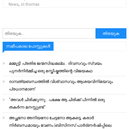
News
,
st.thomas
അനേഷിക്കുക
സമീപകാല പോസ്റ്റുകൾ
മമ്മൂട്ടി: പ്രതിഭ ജന്മസിദ്ധമല്ല… ദിവസവും സ്വയം
പുനർനിർമ്മിച്ച ഒരു മസ്തിഷ്കത്തിന്റെ വിജയകഥ
ദാമ്പത്യബന്ധത്തിൽ വിശ്വാസവും ആശയവിനിമയവും
പ്രധാനമാണ്.
“അവൾ ചിരിക്കുന്നു… പക്ഷേ ആ ചിരിക്ക് പിന്നിൽ ഒരു
തകർന്ന മനസ്സുണ്ട്.”
അച്ഛനോ അനിയനോ ചേട്ടനോ ആകട്ടെ, കരാർ
നിർബന്ധമായും വേണം |ബിസിനസ് പാർട്ണർഷിപ്പിലെ