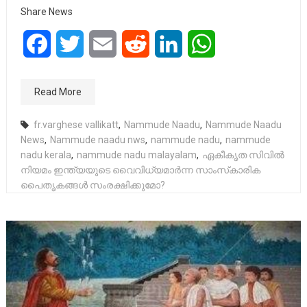
Share News
Facebook
Twitter
Email
Reddit
LinkedIn
WhatsApp
Read More
fr.varghese vallikatt
,
Nammude Naadu
,
Nammude Naadu
News
,
Nammude naadu nws
,
nammude nadu
,
nammude
nadu kerala
,
nammude nadu malayalam
,
ഏകീകൃത സിവിൽ
നിയമം ഇന്ത്യയുടെ വൈവിധ്യമാർന്ന സാംസ്‌കാരിക
പൈതൃകങ്ങൾ സംരക്ഷിക്കുമോ?