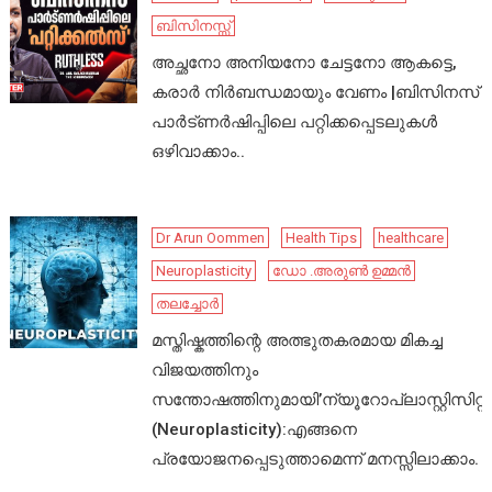
ബിസിനസ്സ്
അച്ഛനോ അനിയനോ ചേട്ടനോ ആകട്ടെ,
കരാർ നിർബന്ധമായും വേണം |ബിസിനസ്
പാർട്ണർഷിപ്പിലെ പറ്റിക്കപ്പെടലുകൾ
ഒഴിവാക്കാം..
Dr Arun Oommen
Health Tips
healthcare
Neuroplasticity
ഡോ .അരുൺ ഉമ്മൻ
തലച്ചോർ
മസ്തിഷ്കത്തിന്റെ അത്ഭുതകരമായ മികച്ച
വിജയത്തിനും
സന്തോഷത്തിനുമായി’ന്യൂറോപ്ലാസ്റ്റിസിറ്റി’
(Neuroplasticity):എങ്ങനെ
പ്രയോജനപ്പെടുത്താമെന്ന് മനസ്സിലാക്കാം.