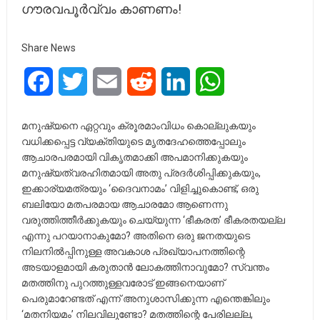
ഗൗരവപൂർവ്വം കാണണം!
Share News
Facebook
Twitter
Email
Reddit
LinkedIn
WhatsApp
മനുഷ്യനെ ഏറ്റവും ക്രൂരമാംവിധം കൊല്ലുകയും
വധിക്കപ്പെട്ട വ്യക്തിയുടെ മൃതദേഹത്തെപ്പോലും
ആചാരപരമായി വികൃതമാക്കി അപമാനിക്കുകയും
മനുഷ്യത്വരഹിതമായി അതു പ്രദർശിപ്പിക്കുകയും,
ഇക്കാര്യമത്രയും ‘ദൈവനാമം’ വിളിച്ചുകൊണ്ട്‌, ഒരു
ബലിയോ മതപരമായ ആചാരമോ ആണെന്നു
വരുത്തിത്തീർക്കുകയും ചെയ്യുന്ന ‘ഭീകരത’ ഭീകരതയല്ല
എന്നു പറയാനാകുമോ? അതിനെ ഒരു ജനതയുടെ
നിലനിൽപ്പിനുള്ള അവകാശ പ്രഖ്യാപനത്തിന്റെ
അടയാളമായി കരുതാൻ ലോകത്തിനാവുമോ? സ്വന്തം
മതത്തിനു പുറത്തുള്ളവരോട് ഇങ്ങനെയാണ്
പെരുമാറേണ്ടത് എന്ന് അനുശാസിക്കുന്ന എന്തെങ്കിലും
‘മതനിയമം’ നിലവിലുണ്ടോ? മതത്തിന്റെ പേരിലല്ല,