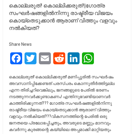
കൊല്ലരുത്! കൊല്ലിക്കരുത്!|ഗോത്ര
സംഘർഷങ്ങളിൽനിന്നു രാഷ്ട്രീയ വിജയം
കൊയ്തെടുക്കാൻ ആരാണ് വിത്തും വളവും
നൽകിയത്?
Share News
Facebook
Twitter
Email
Reddit
LinkedIn
WhatsApp
കൊല്ലരുത്! കൊല്ലിക്കരുത്! മണിപ്പൂരിൽ സംഘർഷം
അവസാനിപ്പിക്കേണ്ടത് പരസ്പരം കൊന്നുതീർത്തിട്ടല്ല
എന്ന തിരിച്ചറിവെങ്കിലും, ജനങ്ങളുടെ പേരിൽ ഭരണം
നടത്തുന്നവർക്കുണ്ടാകണം! എന്തിനുവേണ്ടിയാണവർ
കാത്തിരിക്കുന്നത്??? ഗോത്ര സംഘർഷങ്ങളിൽനിന്നു
രാഷ്ട്രീയ വിജയം കൊയ്തെടുക്കാൻ ആരാണ് വിത്തും
വളവും നൽകിയത്???വികസനത്തിന്റെ പേരിൽ ഒരു
ജനതയെ പ്രലോഭപ്പിച്ചതും, അവരുടെ മണ്ണും മാനവും
കവർന്നു കുരങ്ങന്റെ കയ്യിലെ അപ്പമാക്കി മാറ്റിയതും