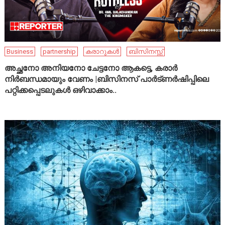
Business
partnership
കരാറുകൾ
ബിസിനസ്സ്
അച്ഛനോ അനിയനോ ചേട്ടനോ ആകട്ടെ, കരാർ
നിർബന്ധമായും വേണം |ബിസിനസ് പാർട്ണർഷിപ്പിലെ
പറ്റിക്കപ്പെടലുകൾ ഒഴിവാക്കാം..