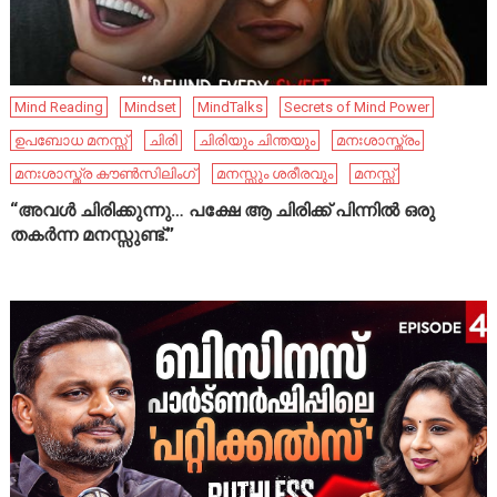
Mind Reading
Mindset
MindTalks
Secrets of Mind Power
ഉപബോധ മനസ്സ്
ചിരി
ചിരിയും ചിന്തയും
മനഃശാസ്ത്രം
മനഃശാസ്ത്ര കൗൺസിലിംഗ്
മനസ്സും ശരീരവും
മനസ്സ്
“അവൾ ചിരിക്കുന്നു… പക്ഷേ ആ ചിരിക്ക് പിന്നിൽ ഒരു
തകർന്ന മനസ്സുണ്ട്.”