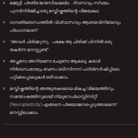
മമ്മൂട്ടി: പ്രതിഭ ജന്മസിദ്ധമല്ല… ദിവസവും സ്വയം
പുനർനിർമ്മിച്ച ഒരു മസ്തിഷ്കത്തിന്റെ വിജയകഥ
ദാമ്പത്യബന്ധത്തിൽ വിശ്വാസവും ആശയവിനിമയവും
പ്രധാനമാണ്.
“അവൾ ചിരിക്കുന്നു… പക്ഷേ ആ ചിരിക്ക് പിന്നിൽ ഒരു
തകർന്ന മനസ്സുണ്ട്.”
അച്ഛനോ അനിയനോ ചേട്ടനോ ആകട്ടെ, കരാർ
നിർബന്ധമായും വേണം |ബിസിനസ് പാർട്ണർഷിപ്പിലെ
പറ്റിക്കപ്പെടലുകൾ ഒഴിവാക്കാം..
മസ്തിഷ്കത്തിന്റെ അത്ഭുതകരമായ മികച്ച വിജയത്തിനും
സന്തോഷത്തിനുമായി’ന്യൂറോപ്ലാസ്റ്റിസിറ്റി’
(Neuroplasticity):എങ്ങനെ പ്രയോജനപ്പെടുത്താമെന്ന്
മനസ്സിലാക്കാം.