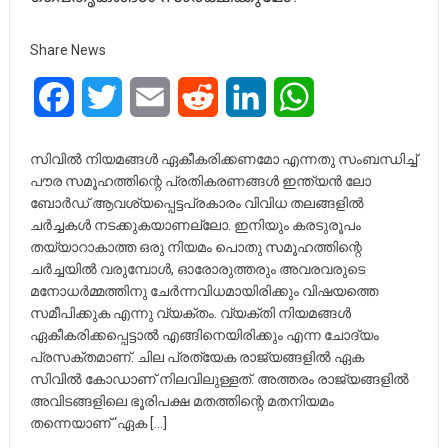
Share News
Facebook
Twitter
Email
Reddit
LinkedIn
WhatsApp
സിവിൽ നിയമങ്ങൾ ഏകീകരിക്കണമോ എന്നതു സംബന്ധിച്ച്
പൗര സമൂഹത്തിന്റെ പ്രതികരണങ്ങൾ ഇന്ത്യൻ ലോ
ബോർഡ് ആവശ്യപ്പെട്ടപ്രകാരം വിവിധ തലങ്ങളിൽ
ചർച്ചകൾ നടക്കുകയാണല്ലോ. ഇനിയും കരടുരൂപം
തയ്യാറാകാത്ത ഒരു നിയമം പൊതു സമൂഹത്തിന്റെ
ചർച്ചയിൽ വരുമ്പോൾ, ഓരോരുത്തരും അവരവരുടെ
മനോധർമ്മത്തിനു ചേർന്നവിധമായിരിക്കും വിഷയത്തെ
സമീപിക്കുക എന്നു വ്യക്തം. വ്യക്തി നിയമങ്ങൾ
ഏകീകരിക്കപ്പെട്ടാൽ എങ്ങിനെയിരിക്കും എന്ന ചോദ്യം
പ്രസക്തമാണ്. ചില പ്രത്യേക രാജ്യങ്ങളിൽ ഏക
സിവിൽ കോഡാണ്‌ നിലവിലുള്ളത്. അത്തരം രാജ്യങ്ങളിൽ
അവിടങ്ങളിലെ ഭൂരിപക്ഷ മതത്തിന്റെ മതനിയമം
തന്നെയാണ് ‘ഏക […]