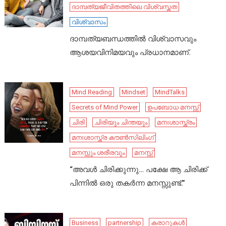
ദാമ്പത്യജീവിതത്തിലെ വിശ്വസ്തത
വിശ്വാസം
ദാമ്പത്യബന്ധത്തിൽ വിശ്വാസവും
ആശയവിനിമയവും പ്രധാനമാണ്.
Mind Reading
Mindset
MindTalks
Secrets of Mind Power
ഉപബോധ മനസ്സ്
ചിരി
ചിരിയും ചിന്തയും
മനഃശാസ്ത്രം
മനഃശാസ്ത്ര കൗൺസിലിംഗ്
മനസ്സും ശരീരവും
മനസ്സ്
“അവൾ ചിരിക്കുന്നു… പക്ഷേ ആ ചിരിക്ക്
പിന്നിൽ ഒരു തകർന്ന മനസ്സുണ്ട്.”
Business
partnership
കരാറുകൾ