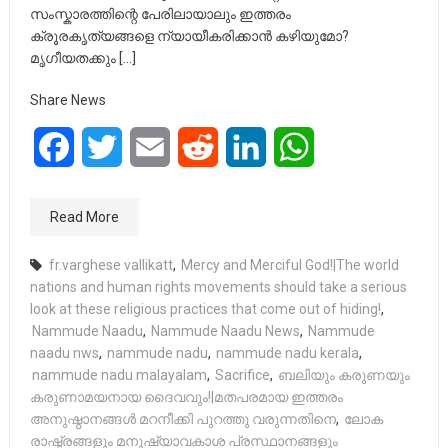
സംസ്കാരത്തിന്റെ പേരിലായാലും ഇത്തരം
ക്രൂരകൃത്യങ്ങളെ ന്യായീകരിക്കാൻ കഴിയുമോ?
മൃഗീയതക്കും […]
Share News
Facebook
Twitter
Email
Reddit
LinkedIn
WhatsApp
Read More
fr.varghese vallikatt
,
Mercy and Merciful God!|The world
nations and human rights movements should take a serious
look at these religious practices that come out of hiding!
,
Nammude Naadu
,
Nammude Naadu News
,
Nammude
naadu nws
,
nammude nadu
,
nammude nadu kerala
,
nammude nadu malayalam
,
Sacrifice
,
ബലിയും കരുണയും
കരുണാമയനായ ദൈവവും!|മതപരമായ ഇത്തരം
അനുഷ്ഠാനങ്ങൾ മറനീക്കി പുറത്തു വരുന്നതിനെ
,
ലോക
രാഷ്ട്രങ്ങളും മനുഷ്യാവകാശ പ്രസ്ഥാനങ്ങളും