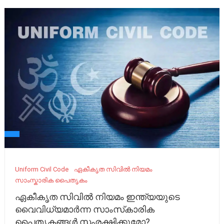
Uniform Civil Code
ഏകീകൃത സിവിൽ നിയമം
സാംസ്കാരിക പൈതൃകം
ഏകീകൃത സിവിൽ നിയമം ഇന്ത്യയുടെ
വൈവിധ്യമാർന്ന സാംസ്‌കാരിക
പൈതൃകങ്ങൾ സംരക്ഷിക്കുമോ?