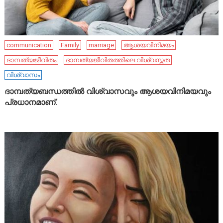
communication
Family
marriage
ആശയവിനിമയം
ദാമ്പത്യജീവിതം
ദാമ്പത്യജീവിതത്തിലെ വിശ്വസ്തത
വിശ്വാസം
ദാമ്പത്യബന്ധത്തിൽ വിശ്വാസവും ആശയവിനിമയവും
പ്രധാനമാണ്.