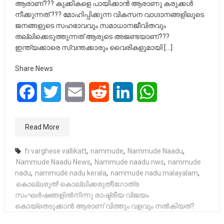
ആരാണ്??? കുക്കികളെ പായിക്കാൻ ആരാണു കരുക്കൾ
നീക്കുന്നത് ??? മോഹിപ്പിക്കുന്ന വികസന വാഗ്ദാനങ്ങളിലൂടെ
ജനങ്ങളുടെ സഹഭാവവും സമാധാനജീവിതവും
തല്ലിക്കെടുത്തുന്നത് ആരുടെ അജണ്ടയാണ്???
ഇന്ത്യക്കാരെ സ്വന്തക്കാരും വൈരികളുമായി […]
Share News
Facebook
Twitter
Email
Reddit
LinkedIn
WhatsApp
Read More
fr.varghese vallikatt
,
nammude
,
Nammude Naadu
,
Nammude Naadu News
,
Nammude naadu nws
,
nammude
nadu
,
nammude nadu kerala
,
nammude nadu malayalam
,
കൊല്ലരുത്! കൊല്ലിക്കരുത്!|ഗോത്ര
സംഘർഷങ്ങളിൽനിന്നു രാഷ്ട്രീയ വിജയം
കൊയ്തെടുക്കാൻ ആരാണ് വിത്തും വളവും നൽകിയത്?