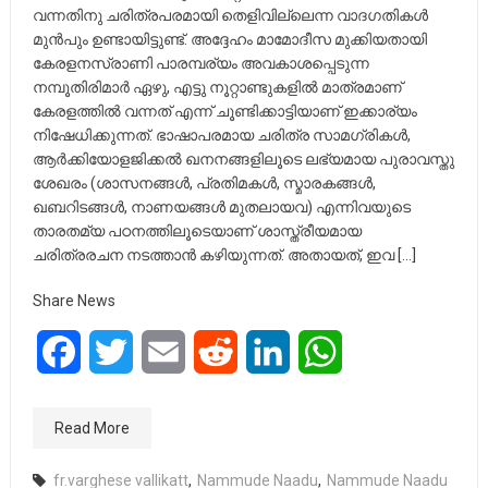
വന്നതിനു ചരിത്രപരമായി തെളിവില്ലെന്ന വാദഗതികൾ
മുൻപും ഉണ്ടായിട്ടുണ്ട്. അദ്ദേഹം മാമോദീസ മുക്കിയതായി
കേരളനസ്രാണി പാരമ്പര്യം അവകാശപ്പെടുന്ന
നമ്പൂതിരിമാർ ഏഴു, എട്ടു നൂറ്റാണ്ടുകളിൽ മാത്രമാണ്
കേരളത്തിൽ വന്നത് എന്ന് ചൂണ്ടിക്കാട്ടിയാണ് ഇക്കാര്യം
നിഷേധിക്കുന്നത്. ഭാഷാപരമായ ചരിത്ര സാമഗ്രികൾ,
ആർക്കിയോളജിക്കൽ ഖനനങ്ങളിലൂടെ ലഭ്യമായ പുരാവസ്തു
ശേഖരം (ശാസനങ്ങൾ, പ്രതിമകൾ, സ്മാരകങ്ങൾ,
ഖബറിടങ്ങൾ, നാണയങ്ങൾ മുതലായവ) എന്നിവയുടെ
താരതമ്യ പഠനത്തിലൂടെയാണ് ശാസ്ത്രീയമായ
ചരിത്രരചന നടത്താൻ കഴിയുന്നത്. അതായത്, ഇവ […]
Share News
Facebook
Twitter
Email
Reddit
LinkedIn
WhatsApp
Read More
fr.varghese vallikatt
,
Nammude Naadu
,
Nammude Naadu