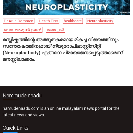
Dr Arun Oommen
Health Tips
healthcare
Neuroplasticity
ഡോ .അരുൺ ഉമ്മൻ
തലച്ചോർ
മസ്തിഷ്കത്തിന്റെ അത്ഭുതകരമായ മികച്ച വിജയത്തിനും
സന്തോഷത്തിനുമായി’ന്യൂറോപ്ലാസ്റ്റിസിറ്റി’
(Neuroplasticity):എങ്ങനെ പ്രയോജനപ്പെടുത്താമെന്ന്
മനസ്സിലാക്കാം.
Nammude naadu
namudenaadu.com is an online malayalam news portal for the
latest news and views.
Quick Links