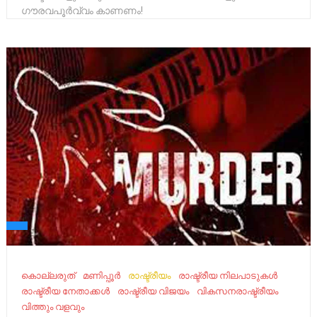
ഗൗരവപൂർവ്വം കാണണം!
കൊല്ലരുത്
മണിപ്പൂർ
രാഷ്ട്രീയം
രാഷ്ട്രീയ നിലപാടുകൾ
രാഷ്ട്രീയ നേതാക്കൾ
രാഷ്ട്രീയ വിജയം
വികസനരാഷ്ട്രീയം
വിത്തും വളവും