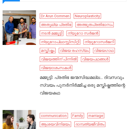
Dr Arun Oommen
Neuroplasticity
അതുല്യ പ്രതിഭ
അത്ഭുതപ്രതിഭാസം
നടൻ മമ്മൂട്ടി
ന്യൂറോ സർജൻ
ന്യൂറോപ്ലാസ്റ്റിസിറ്റി
ന്യൂറോസർജറി
മസ്തിഷ്കം
വിജയ രഹസ്യം
വിജയഗാഥ
വിജയത്തിന് പിന്നിൽ
വിജയപഥങ്ങൾ
വിജയാശംസകൾ
മമ്മൂട്ടി: പ്രതിഭ ജന്മസിദ്ധമല്ല… ദിവസവും
സ്വയം പുനർനിർമ്മിച്ച ഒരു മസ്തിഷ്കത്തിന്റെ
വിജയകഥ
communication
Family
marriage
ആശയവിനിമയം
ദാമ്പത്യജീവിതം