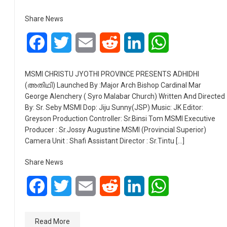
Share News
Facebook
Twitter
Email
Reddit
LinkedIn
WhatsApp
MSMI CHRISTU JYOTHI PROVINCE PRESENTS ADHIDHI
(അതിഥി) Launched By :Major Arch Bishop Cardinal Mar
George Alenchery ( Syro Malabar Church) Written And Directed
By: Sr. Seby MSMI Dop: Jiju Sunny(JSP) Music: JK Editor:
Greyson Production Controller: Sr.Binsi Tom MSMI Executive
Producer : Sr.Jossy Augustine MSMI (Provincial Superior)
Camera Unit : Shafi Assistant Director : Sr.Tintu […]
Share News
Facebook
Twitter
Email
Reddit
LinkedIn
WhatsApp
Read More