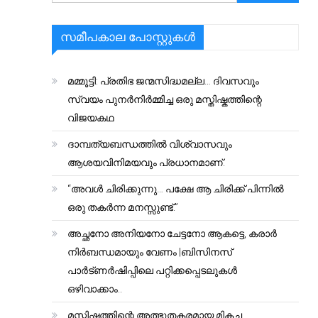
സമീപകാല പോസ്റ്റുകൾ
മമ്മൂട്ടി: പ്രതിഭ ജന്മസിദ്ധമല്ല… ദിവസവും
സ്വയം പുനർനിർമ്മിച്ച ഒരു മസ്തിഷ്കത്തിന്റെ
വിജയകഥ
ദാമ്പത്യബന്ധത്തിൽ വിശ്വാസവും
ആശയവിനിമയവും പ്രധാനമാണ്.
“അവൾ ചിരിക്കുന്നു… പക്ഷേ ആ ചിരിക്ക് പിന്നിൽ
ഒരു തകർന്ന മനസ്സുണ്ട്.”
അച്ഛനോ അനിയനോ ചേട്ടനോ ആകട്ടെ, കരാർ
നിർബന്ധമായും വേണം |ബിസിനസ്
പാർട്ണർഷിപ്പിലെ പറ്റിക്കപ്പെടലുകൾ
ഒഴിവാക്കാം..
മസ്തിഷ്കത്തിന്റെ അത്ഭുതകരമായ മികച്ച