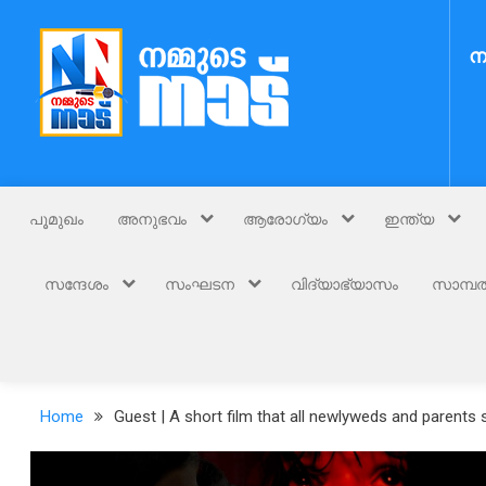
Skip
to
ന
content
Nammude Naadu
നമ്മുടെ നാട്
പൂമുഖം
അനുഭവം
ആരോഗ്യം
ഇന്ത്യ
സന്ദേശം
സംഘടന
വിദ്യാഭ്യാസം
സാമ്പത
Home
Guest | A short film that all newlyweds and parents