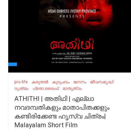
pro-life
കരുതൽ
കുടുംബം
ജനനം
ജീവസമൃദ്ധി
ദൃശ്യം
പ്രൊ ലൈഫ്
മാതൃത്വം
ATHITHI | അതിഥി | എല്ലാ
നവദമ്പതികളും മാതാപിതക്കളും
കണ്ടിരിക്കേണ്ട ഹൃസ്വ ചിത്രം|
Malayalam Short Film