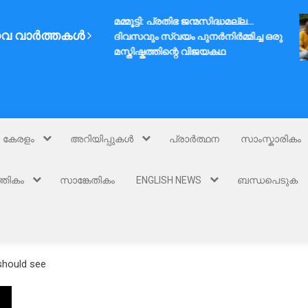
മമ്മൂട്ടി: പ്രതിഭ ജന്മസിദ്ധമല്ല…
വ വാർത്തകൾ
ദിവസവും സ്വയം പുനർനിർമ്മിച്ച ഒരു
മസ്തിഷ്കത്തിന്റെ വിജയകഥ
കേരളം
അറിയിപ്പുകൾ
പ്രാർത്ഥന
സാംസ്കാരികം
്തികം
സാങ്കേതികം
ENGLISH NEWS
ബന്ധപെടുക
 should see