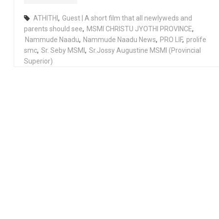
ATHITHI
,
Guest | A short film that all newlyweds and
parents should see
,
MSMI CHRISTU JYOTHI PROVINCE
,
Nammude Naadu
,
Nammude Naadu News
,
PRO LIF
,
prolife
smc
,
Sr. Seby MSMI
,
Sr.Jossy Augustine MSMI (Provincial
Superior)