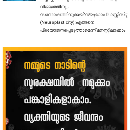
വിജയത്തിനും
സന്തോഷത്തിനുമായി’ന്യൂറോപ്ലാസ്റ്റിസിറ്റി’
(Neuroplasticity):എങ്ങനെ
പ്രയോജനപ്പെടുത്താമെന്ന് മനസ്സിലാക്കാം.