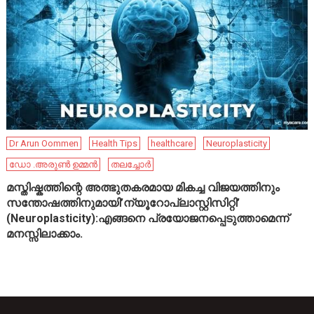
Dr Arun Oommen
Health Tips
healthcare
Neuroplasticity
ഡോ .അരുൺ ഉമ്മൻ
തലച്ചോർ
മസ്തിഷ്കത്തിന്റെ അത്ഭുതകരമായ മികച്ച വിജയത്തിനും
സന്തോഷത്തിനുമായി’ന്യൂറോപ്ലാസ്റ്റിസിറ്റി’
(Neuroplasticity):എങ്ങനെ പ്രയോജനപ്പെടുത്താമെന്ന്
മനസ്സിലാക്കാം.