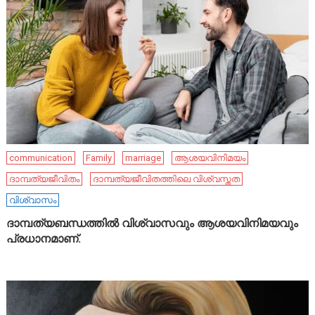
communication
Family
marriage
ആശയവിനിമയം
ദാമ്പത്യജീവിതം
ദാമ്പത്യജീവിതത്തിലെ വിശ്വസ്തത
വിശ്വാസം
ദാമ്പത്യബന്ധത്തിൽ വിശ്വാസവും ആശയവിനിമയവും
പ്രധാനമാണ്.