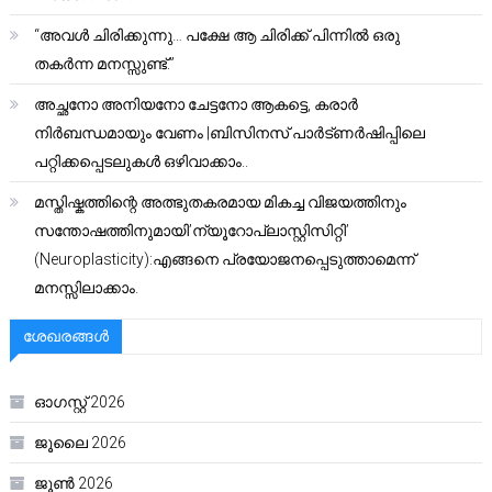
“അവൾ ചിരിക്കുന്നു… പക്ഷേ ആ ചിരിക്ക് പിന്നിൽ ഒരു
തകർന്ന മനസ്സുണ്ട്.”
അച്ഛനോ അനിയനോ ചേട്ടനോ ആകട്ടെ, കരാർ
നിർബന്ധമായും വേണം |ബിസിനസ് പാർട്ണർഷിപ്പിലെ
പറ്റിക്കപ്പെടലുകൾ ഒഴിവാക്കാം..
മസ്തിഷ്കത്തിന്റെ അത്ഭുതകരമായ മികച്ച വിജയത്തിനും
സന്തോഷത്തിനുമായി’ന്യൂറോപ്ലാസ്റ്റിസിറ്റി’
(Neuroplasticity):എങ്ങനെ പ്രയോജനപ്പെടുത്താമെന്ന്
മനസ്സിലാക്കാം.
ശേഖരങ്ങൾ
ഓഗസ്റ്റ്‌ 2026
ജൂലൈ 2026
ജൂൺ 2026