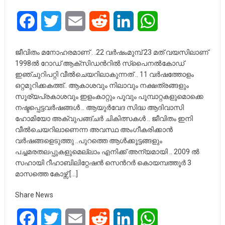
Facebook
Twitter
Email
Reddit
LinkedIn
WhatsApp
ജീവിതം മനോഹരമാണ് . .22 വർഷംമുമ്പ് 23 മത് വയസിലാണ്
1998ൽ റോഡ് ആക്സിഡൻറിൽ സ്പൈനൽകോഡ്
ഇഞ്ചുറിപറ്റി വീൽചെയറിലാകുന്നത് .. 11 വർഷത്തോളം
ഒറ്റമുറിക്കകത്ത്.. ആകാശവും നിലാവും നക്ഷത്രങ്ങളും
സൂര്യപ്രകാശവും ഇളംകാറ്റും പൂവും പൂമ്പാറ്റകളുമൊക്കെ
നഷ്ടപ്പെട്ടവർഷങ്ങൾ .. ആയുർവേദ സിദ്ധ ആദിവാസി
ഹോമിയോ അക്വുപങ്ങ്ചർ ചികിത്സകൾ .. ജീവിതം ഇനി
വീൽചെയറിലാണെന്ന അവസ്ഥ അംഗീകരിക്കാൻ
വർഷങ്ങളെടുത്തു ..പുറത്തെ ആൾക്കൂട്ടങ്ങളും
പച്ചമരതലപ്പുകളുമെല്ലാം എനിക്ക് അന്യമായി .. 2009 ൽ
സഹായി റീഹാബിലിറ്റേഷൻ സെൻറർ കൊയമ്പത്തൂർ 3
മാസത്തെ കോഴ്സ് […]
Share News
Facebook
Twitter
Email
Reddit
LinkedIn
WhatsApp