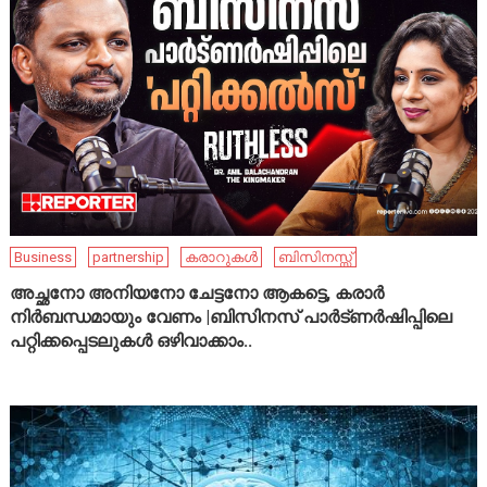
Business
partnership
കരാറുകൾ
ബിസിനസ്സ്
അച്ഛനോ അനിയനോ ചേട്ടനോ ആകട്ടെ, കരാർ
നിർബന്ധമായും വേണം |ബിസിനസ് പാർട്ണർഷിപ്പിലെ
പറ്റിക്കപ്പെടലുകൾ ഒഴിവാക്കാം..