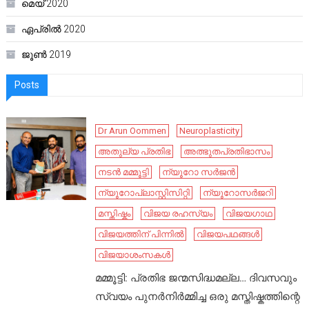
മെയ്‌ 2020
ഏപ്രിൽ 2020
ജൂൺ 2019
Posts
Dr Arun Oommen
Neuroplasticity
അതുല്യ പ്രതിഭ
അത്ഭുതപ്രതിഭാസം
നടൻ മമ്മൂട്ടി
ന്യൂറോ സർജൻ
ന്യൂറോപ്ലാസ്റ്റിസിറ്റി
ന്യൂറോസർജറി
മസ്തിഷ്കം
വിജയ രഹസ്യം
വിജയഗാഥ
വിജയത്തിന് പിന്നിൽ
വിജയപഥങ്ങൾ
വിജയാശംസകൾ
മമ്മൂട്ടി: പ്രതിഭ ജന്മസിദ്ധമല്ല… ദിവസവും
സ്വയം പുനർനിർമ്മിച്ച ഒരു മസ്തിഷ്കത്തിന്റെ