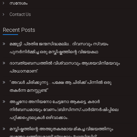
സന്ദേശം
Contact Us
Recent Posts
മമ്മൂട്ടി: പ്രതിഭ ജന്മസിദ്ധമല്ല… ദിവസവും സ്വയം
പുനർനിർമ്മിച്ച ഒരു മസ്തിഷ്കത്തിന്റെ വിജയകഥ
ദാമ്പത്യബന്ധത്തിൽ വിശ്വാസവും ആശയവിനിമയവും
പ്രധാനമാണ്.
“അവൾ ചിരിക്കുന്നു… പക്ഷേ ആ ചിരിക്ക് പിന്നിൽ ഒരു
തകർന്ന മനസ്സുണ്ട്.”
അച്ഛനോ അനിയനോ ചേട്ടനോ ആകട്ടെ, കരാർ
നിർബന്ധമായും വേണം |ബിസിനസ് പാർട്ണർഷിപ്പിലെ
പറ്റിക്കപ്പെടലുകൾ ഒഴിവാക്കാം..
മസ്തിഷ്കത്തിന്റെ അത്ഭുതകരമായ മികച്ച വിജയത്തിനും
സന്തോഷത്തിനുമായി’ന്യൂറോപ്ലാസ്റ്റിസിറ്റി’