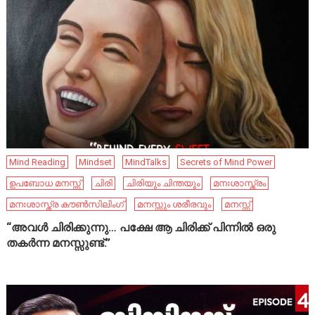
Mind Reading
Mindset
MindTalks
Secrets of Mind Power
ഉപബോധ മനസ്സ്
ചിരി
ചിരിയും ചിന്തയും
മനഃശാസ്ത്രം
മനഃശാസ്ത്ര കൗൺസിലിംഗ്
മനസ്സും ശരീരവും
മനസ്സ്
“അവൾ ചിരിക്കുന്നു… പക്ഷേ ആ ചിരിക്ക് പിന്നിൽ ഒരു
തകർന്ന മനസ്സുണ്ട്.”