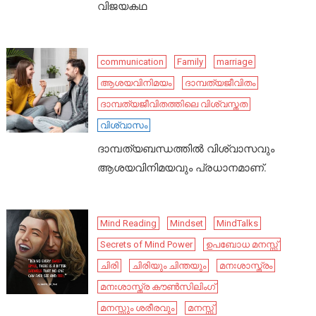
വിജയകഥ
communication
Family
marriage
ആശയവിനിമയം
ദാമ്പത്യജീവിതം
ദാമ്പത്യജീവിതത്തിലെ വിശ്വസ്തത
വിശ്വാസം
ദാമ്പത്യബന്ധത്തിൽ വിശ്വാസവും
ആശയവിനിമയവും പ്രധാനമാണ്.
Mind Reading
Mindset
MindTalks
Secrets of Mind Power
ഉപബോധ മനസ്സ്
ചിരി
ചിരിയും ചിന്തയും
മനഃശാസ്ത്രം
മനഃശാസ്ത്ര കൗൺസിലിംഗ്
മനസ്സും ശരീരവും
മനസ്സ്