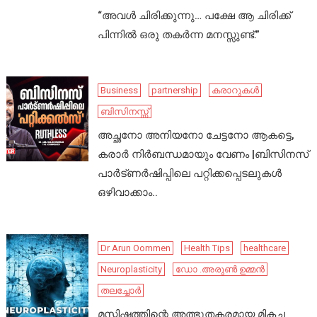
“അവൾ ചിരിക്കുന്നു… പക്ഷേ ആ ചിരിക്ക്
പിന്നിൽ ഒരു തകർന്ന മനസ്സുണ്ട്.”
Business
partnership
കരാറുകൾ
ബിസിനസ്സ്
അച്ഛനോ അനിയനോ ചേട്ടനോ ആകട്ടെ,
കരാർ നിർബന്ധമായും വേണം |ബിസിനസ്
പാർട്ണർഷിപ്പിലെ പറ്റിക്കപ്പെടലുകൾ
ഒഴിവാക്കാം..
Dr Arun Oommen
Health Tips
healthcare
Neuroplasticity
ഡോ .അരുൺ ഉമ്മൻ
തലച്ചോർ
മസ്തിഷ്കത്തിന്റെ അത്ഭുതകരമായ മികച്ച