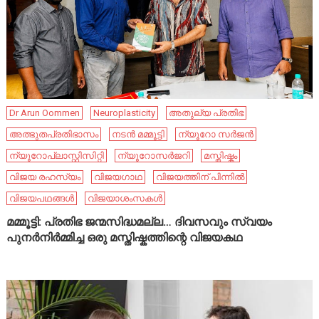
Dr Arun Oommen
Neuroplasticity
അതുല്യ പ്രതിഭ
അത്ഭുതപ്രതിഭാസം
നടൻ മമ്മൂട്ടി
ന്യൂറോ സർജൻ
ന്യൂറോപ്ലാസ്റ്റിസിറ്റി
ന്യൂറോസർജറി
മസ്തിഷ്കം
വിജയ രഹസ്യം
വിജയഗാഥ
വിജയത്തിന് പിന്നിൽ
വിജയപഥങ്ങൾ
വിജയാശംസകൾ
മമ്മൂട്ടി: പ്രതിഭ ജന്മസിദ്ധമല്ല… ദിവസവും സ്വയം
പുനർനിർമ്മിച്ച ഒരു മസ്തിഷ്കത്തിന്റെ വിജയകഥ