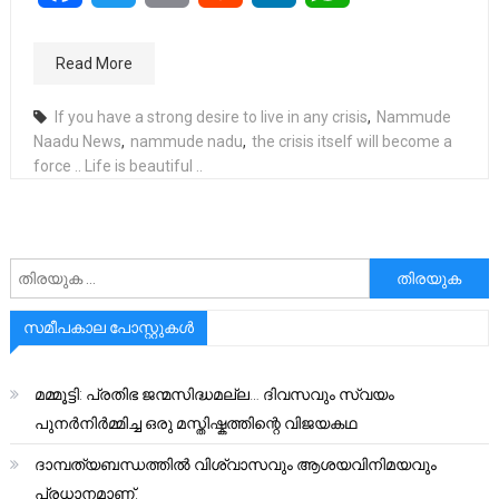
Read More
If you have a strong desire to live in any crisis
,
Nammude
Naadu News
,
nammude nadu
,
the crisis itself will become a
force .. Life is beautiful ..
അനേഷിക്കുക
സമീപകാല പോസ്റ്റുകൾ
മമ്മൂട്ടി: പ്രതിഭ ജന്മസിദ്ധമല്ല… ദിവസവും സ്വയം
പുനർനിർമ്മിച്ച ഒരു മസ്തിഷ്കത്തിന്റെ വിജയകഥ
ദാമ്പത്യബന്ധത്തിൽ വിശ്വാസവും ആശയവിനിമയവും
പ്രധാനമാണ്.