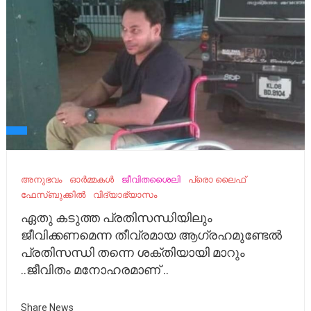
അനുഭവം
ഓർമ്മകൾ
ജീവിതശൈലി
പ്രൊ ലൈഫ്
ഫേസ്ബുക്കിൽ
വിദ്യാഭ്യാസം
ഏതു കടുത്ത പ്രതിസന്ധിയിലും
ജീവിക്കണമെന്ന തീവ്രമായ ആഗ്രഹമുണ്ടേൽ
പ്രതിസന്ധി തന്നെ ശക്തിയായി മാറും
..ജീവിതം മനോഹരമാണ് ..
Share News