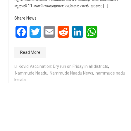
മുതൽ 11 മണി വരെയാണ് ഡ്രൈ റൺ. ഓരോ […]
Share News
Facebook
Twitter
Email
Reddit
LinkedIn
WhatsApp
Read More
Kovid Vaccination: Dry run on Friday in all districts
,
Nammude Naadu
,
Nammude Naadu News
,
nammude nadu
kerala