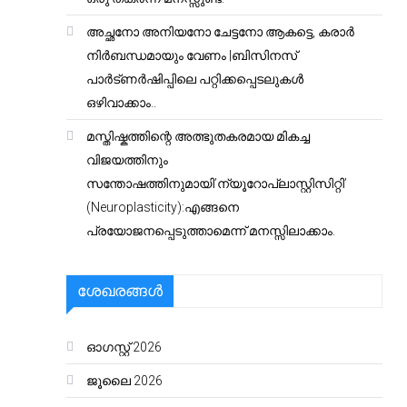
അച്ഛനോ അനിയനോ ചേട്ടനോ ആകട്ടെ, കരാർ
നിർബന്ധമായും വേണം |ബിസിനസ്
പാർട്ണർഷിപ്പിലെ പറ്റിക്കപ്പെടലുകൾ
ഒഴിവാക്കാം..
മസ്തിഷ്കത്തിന്റെ അത്ഭുതകരമായ മികച്ച
വിജയത്തിനും
സന്തോഷത്തിനുമായി’ന്യൂറോപ്ലാസ്റ്റിസിറ്റി’
(Neuroplasticity):എങ്ങനെ
പ്രയോജനപ്പെടുത്താമെന്ന് മനസ്സിലാക്കാം.
ശേഖരങ്ങൾ
ഓഗസ്റ്റ്‌ 2026
ജൂലൈ 2026