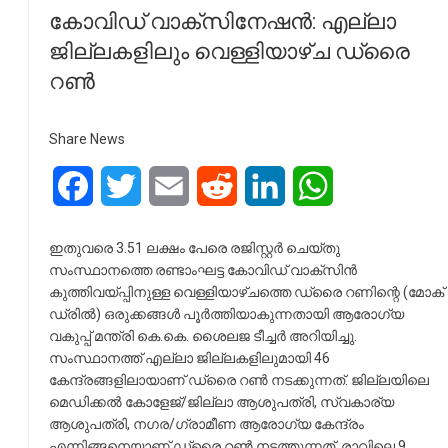
കോവിഡ് വാക്സിനേഷൻ: എല്ലാ
ജില്ലകളിലും വെള്ളിയാഴ്ച ഡ്രൈ
റൺ
Share News
Facebook
Twitter
Email
Reddit
LinkedIn
WhatsApp
ഇതുവരെ 3.51 ലക്ഷം പേരെ രജിസ്റ്റർ ചെയ്തു
സംസ്ഥാനത്തെ രണ്ടാംഘട്ട കോവിഡ് വാക്സിൻ
കുത്തിവയ്പ്പിനുള്ള വെള്ളിയാഴ്ചത്തെ ഡ്രൈ റണിന്റെ (മോക്
ഡ്രിൽ) ഒരുക്കങ്ങൾ പൂർത്തിയാകുന്നതായി ആരോഗ്യ
വകുപ്പ് മന്ത്രി കെ.കെ. ശൈലജ ടീച്ചർ അറിയിച്ചു.
സംസ്ഥാനത്ത് എല്ലാ ജില്ലകളിലുമായി 46
കേന്ദ്രങ്ങളിലായാണ് ഡ്രൈ റൺ നടക്കുന്നത്. ജില്ലയിലെ
മെഡിക്കൽ കോളേജ്/ജില്ലാ ആശുപത്രി, സ്വകാര്യ
ആശുപത്രി, നഗര/ഗ്രാമീണ ആരോഗ്യ കേന്ദ്രം
എന്നിങ്ങനെയാണ് ഡ്രൈ റൺ നടത്തുന്നത്. രാവിലെ 9