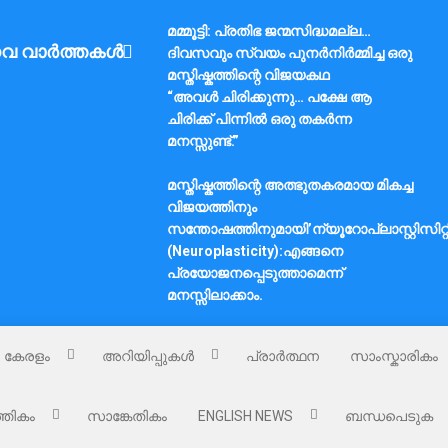
മമ്മൂട്ടി: പ്രതിഭ ജന്മസിദ്ധമല്ല…
വ വാർത്തകൾ
ദിവസവും സ്വയം പുനർനിർമ്മിച്ച ഒരു
മസ്തിഷ്കത്തിന്റെ വിജയകഥ
“അവൾ ചിരിക്കുന്നു… പക്ഷേ ആ
ചിരിക്ക് പിന്നിൽ ഒരു തകർന്ന
മനസ്സുണ്ട്.”
മസ്തിഷ്കത്തിന്റെ അത്ഭുതകരമായ മികച്ച
വിജയത്തിനും
സന്തോഷത്തിനുമായി’ന്യൂറോപ്ലാസ്റ്റിസിറ്റ
(Neuroplasticity):എങ്ങനെ
പ്രയോജനപ്പെടുത്താമെന്ന്
മനസ്സിലാക്കാം.
കേരളം
അറിയിപ്പുകൾ
പ്രാർത്ഥന
സാംസ്കാരികം
്തികം
സാങ്കേതികം
ENGLISH NEWS
ബന്ധപെടുക