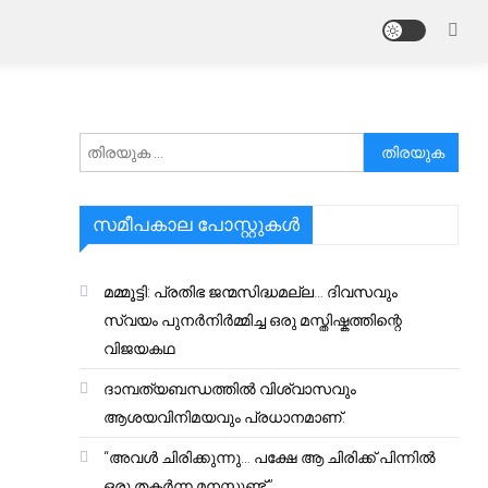
അനേഷിക്കുക
സമീപകാല പോസ്റ്റുകൾ
മമ്മൂട്ടി: പ്രതിഭ ജന്മസിദ്ധമല്ല… ദിവസവും
സ്വയം പുനർനിർമ്മിച്ച ഒരു മസ്തിഷ്കത്തിന്റെ
വിജയകഥ
ദാമ്പത്യബന്ധത്തിൽ വിശ്വാസവും
ആശയവിനിമയവും പ്രധാനമാണ്.
“അവൾ ചിരിക്കുന്നു… പക്ഷേ ആ ചിരിക്ക് പിന്നിൽ
ഒരു തകർന്ന മനസ്സുണ്ട്.”