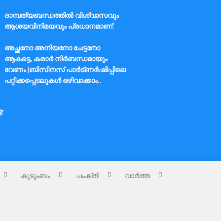
ദാമ്പത്യബന്ധത്തിൽ വിശ്വാസവും
ആശയവിനിമയവും പ്രധാനമാണ്.
അച്ഛനോ അനിയനോ ചേട്ടനോ
ആകട്ടെ, കരാർ നിർബന്ധമായും
വേണം |ബിസിനസ് പാർട്ണർഷിപ്പിലെ
പറ്റിക്കപ്പെടലുകൾ ഒഴിവാക്കാം..
ി’
കുടുംബം
പംക്തി
വാർത്ത