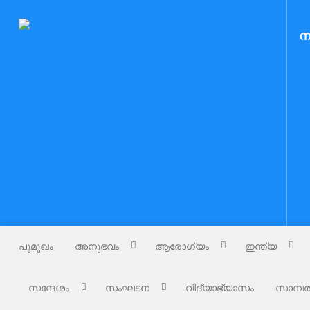
Skip
to
Nammude Naadu
ന
നമ്മുടെ നാട്
content
പൂമുഖം
അനുഭവം
ആരോഗ്യം
ഇന്ത്യ
സന്ദേശം
സംഘടന
വിദ്യാഭ്യാസം
സാമ്പത