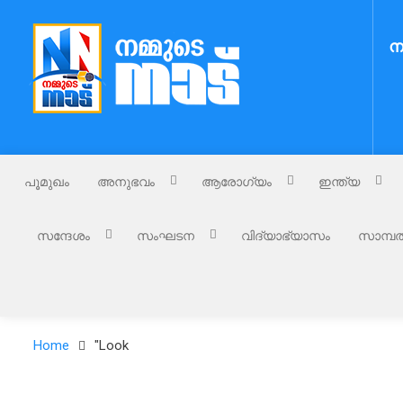
Skip
to
ന
content
Nammude Naadu
നമ്മുടെ നാട്
പൂമുഖം
അനുഭവം
ആരോഗ്യം
ഇന്ത്യ
സന്ദേശം
സംഘടന
വിദ്യാഭ്യാസം
സാമ്പത
Home
"Look