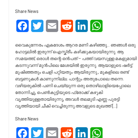
Share News
Facebook
Twitter
Email
Reddit
LinkedIn
WhatsApp
വൈകുന്നേരം ഏകദേശം ആറര മണി കഴിഞ്ഞു… ഞങ്ങൾ ഒരു
ഹോട്ടലിൽ ഇരുന്ന് ഐസ്ക്രീം കഴിക്കുകയായിരുന്നു. ആ
സമയത്ത്, ഒരാൾ തന്റെ ഒൻപത് – പത്ത് വയസുള്ള മകളുമായി
കടന്നുവന്ന് മുൻപിലെ മേശയിൽ ഇരുന്നു. ആയാളുടെ ഷർട്ട്
മുഷിഞ്ഞതും ചെളി പറ്റിയതും ആയിരുന്നു., മുകളിലെ രണ്ട്
ബട്ടണുകൾ കാണുന്നില്ല. പാന്റും അതുപോലെ തന്നെ.
വഴിയരുകിൽ പണി ചെയ്യുന്ന ഒരു തൊഴിലാളിയെപ്പോലെ
തോന്നിച്ചു, പെൺകുട്ടിയുടെ ഫ്രോക്ക് കഴുകി
വൃത്തിയുള്ളതായിരുന്നു, അവൾ തലമുടി എണ്ണ പുരട്ടി
വൃത്തിയായി ചീകി വെച്ചിരുന്നു.അവളുടെ മുഖത്ത് […]
Share News
Facebook
Twitter
Email
Reddit
LinkedIn
WhatsApp