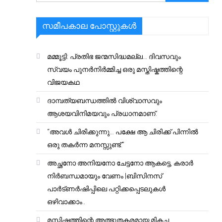
സമീപകാല പോസ്റ്റുകൾ
മമ്മൂട്ടി: പ്രതിഭ ജന്മസിദ്ധമല്ല… ദിവസവും
സ്വയം പുനർനിർമ്മിച്ച ഒരു മസ്തിഷ്കത്തിന്റെ
വിജയകഥ
ദാമ്പത്യബന്ധത്തിൽ വിശ്വാസവും
ആശയവിനിമയവും പ്രധാനമാണ്.
“അവൾ ചിരിക്കുന്നു… പക്ഷേ ആ ചിരിക്ക് പിന്നിൽ
ഒരു തകർന്ന മനസ്സുണ്ട്.”
അച്ഛനോ അനിയനോ ചേട്ടനോ ആകട്ടെ, കരാർ
നിർബന്ധമായും വേണം |ബിസിനസ്
പാർട്ണർഷിപ്പിലെ പറ്റിക്കപ്പെടലുകൾ
ഒഴിവാക്കാം..
മസ്തിഷ്കത്തിന്റെ അത്ഭുതകരമായ മികച്ച