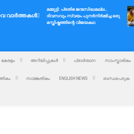
മമ്മൂട്ടി: പ്രതിഭ ജന്മസിദ്ധമല്ല…
വ വാർത്തകൾ
ദിവസവും സ്വയം പുനർനിർമ്മിച്ച ഒരു
മസ്തിഷ്കത്തിന്റെ വിജയകഥ
കേരളം
അറിയിപ്പുകൾ
പ്രാർത്ഥന
സാംസ്കാരികം
്തികം
സാങ്കേതികം
ENGLISH NEWS
ബന്ധപെടുക