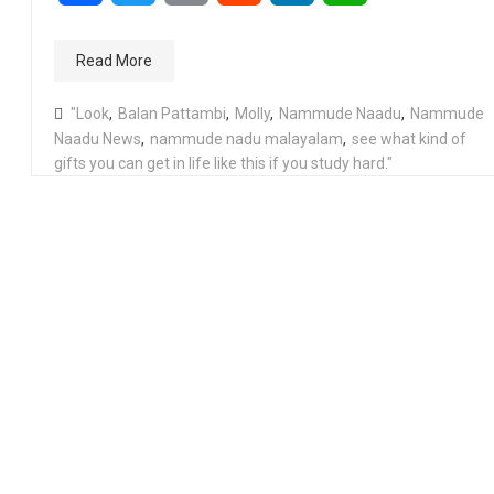
Read More
"Look
,
Balan Pattambi
,
Molly
,
Nammude Naadu
,
Nammude
Naadu News
,
nammude nadu malayalam
,
see what kind of
gifts you can get in life like this if you study hard."