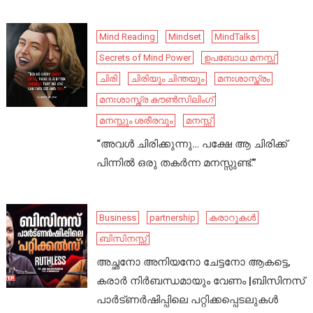
Mind Reading
Mindset
MindTalks
Secrets of Mind Power
ഉപബോധ മനസ്സ്
ചിരി
ചിരിയും ചിന്തയും
മനഃശാസ്ത്രം
മനഃശാസ്ത്ര കൗൺസിലിംഗ്
മനസ്സും ശരീരവും
മനസ്സ്
“അവൾ ചിരിക്കുന്നു… പക്ഷേ ആ ചിരിക്ക്
പിന്നിൽ ഒരു തകർന്ന മനസ്സുണ്ട്.”
Business
partnership
കരാറുകൾ
ബിസിനസ്സ്
അച്ഛനോ അനിയനോ ചേട്ടനോ ആകട്ടെ,
കരാർ നിർബന്ധമായും വേണം |ബിസിനസ്
പാർട്ണർഷിപ്പിലെ പറ്റിക്കപ്പെടലുകൾ