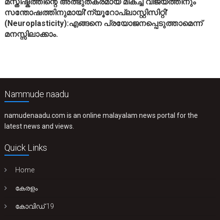
മസ്തിഷ്കത്തിന്റെ അത്ഭുതകരമായ മികച്ച വിജയത്തിനും
സന്തോഷത്തിനുമായി’ന്യൂറോപ്ലാസ്റ്റിസിറ്റി’
(Neuroplasticity):എങ്ങനെ പ്രയോജനപ്പെടുത്താമെന്ന്
മനസ്സിലാക്കാം.
Nammude naadu
namudenaadu.com is an online malayalam news portal for the
latest news and views.
Quick Links
Home
കേരളം
കോവിഡ് 19