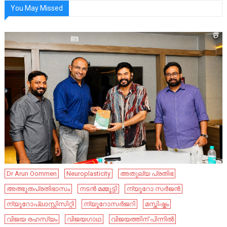
You May Missed
Dr Arun Oommen
Neuroplasticity
അതുല്യ പ്രതിഭ
അത്ഭുതപ്രതിഭാസം
നടൻ മമ്മൂട്ടി
ന്യൂറോ സർജൻ
ന്യൂറോപ്ലാസ്റ്റിസിറ്റി
ന്യൂറോസർജറി
മസ്തിഷ്കം
വിജയ രഹസ്യം
വിജയഗാഥ
വിജയത്തിന് പിന്നിൽ