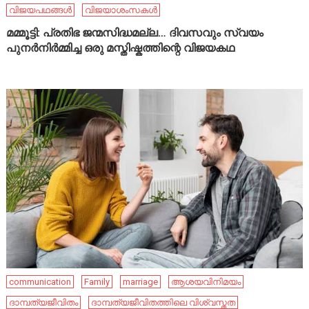
വിജയപഥങ്ങൾ
വിജയാശംസകൾ
മമ്മൂട്ടി: പ്രതിഭ ജന്മസിദ്ധമല്ല… ദിവസവും സ്വയം
പുനർനിർമ്മിച്ച ഒരു മസ്തിഷ്കത്തിന്റെ വിജയകഥ
communication
Family
marriage
ആശയവിനിമയം
ദാമ്പത്യജീവിതം
ദാമ്പത്യജീവിതത്തിലെ വിശ്വസ്തത