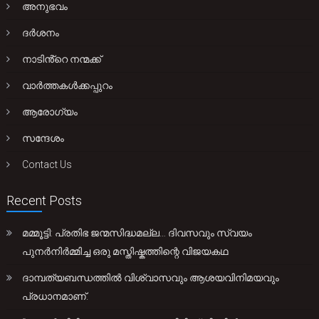
അനുഭവം
ദർശനം
നാടിൻ്റെ നന്മക്ക്
വാർത്തകൾക്കപ്പുറം
ആരോഗ്യം
സന്ദേശം
Contact Us
Recent Posts
മമ്മൂട്ടി: പ്രതിഭ ജന്മസിദ്ധമല്ല… ദിവസവും സ്വയം
പുനർനിർമ്മിച്ച ഒരു മസ്തിഷ്കത്തിന്റെ വിജയകഥ
ദാമ്പത്യബന്ധത്തിൽ വിശ്വാസവും ആശയവിനിമയവും
പ്രധാനമാണ്.