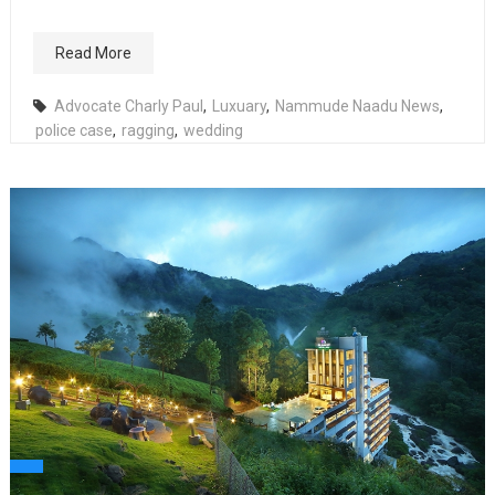
Read More
Advocate Charly Paul
,
Luxuary
,
Nammude Naadu News
,
police case
,
ragging
,
wedding