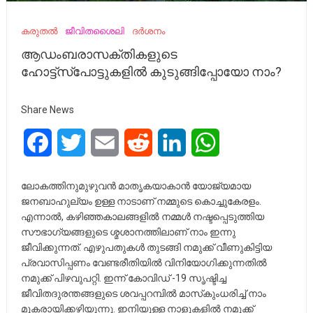
കരുതൽ
ജീവിതശൈലി
ദർശനം
ആഡംബരാസക്തികളുടെ
ഹോട്ട്‌സ്‌പോട്ടുകളില്‍ കുടുങ്ങിപ്പോയോ നാം?
Share News
Facebook
Twitter
Email
Reddit
LinkedIn
WhatsApp
ലോകത്തിനുമുഴുവന്‍ മാതൃകയാകാന്‍ യോജ്യമായ
ജനബാഹുല്യം ഉള്ള നാടാണ് നമ്മുടെ കൊച്ചുകേരളം.
എന്നാല്‍, കഴിഞ്ഞകാലങ്ങളില്‍ നമ്മള്‍ നഷ്ടപ്പെടുത്തിയ
സൗഭാഗ്യങ്ങളുടെ ശ്മശാനത്തിലാണ് നാം ഇന്നു
ജീവിക്കുന്നത്. എഴുപതുകള്‍ തുടങ്ങി നമുക്ക് വീണുകിട്ടിയ
പ്രവാസിപ്പണം വേണ്ടരീതിയില്‍ വിനിയോഗിക്കുന്നതില്‍
നമുക്ക് പിഴവുപറ്റി. ഇന്ന് കോവിഡ് -19 സൃഷ്ടിച്ച
ജീവിതദുരന്തങ്ങളുടെ ശവപ്പറമ്പില്‍ മാസ്‌കുംധരിച്ച് നാം
മൂകരായിക്കഴിയുന്നു. ഇനിയുള്ള നാളുകളില്‍ നമുക്ക്