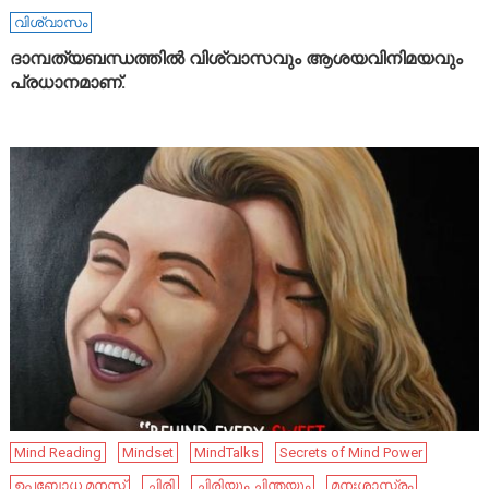
വിശ്വാസം
ദാമ്പത്യബന്ധത്തിൽ വിശ്വാസവും ആശയവിനിമയവും
പ്രധാനമാണ്.
Mind Reading
Mindset
MindTalks
Secrets of Mind Power
ഉപബോധ മനസ്സ്
ചിരി
ചിരിയും ചിന്തയും
മനഃശാസ്ത്രം