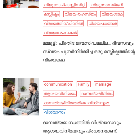
ന്യൂറോപ്ലാസ്റ്റിസിറ്റി
ന്യൂറോസർജറി
മസ്തിഷ്കം
വിജയ രഹസ്യം
വിജയഗാഥ
വിജയത്തിന് പിന്നിൽ
വിജയപഥങ്ങൾ
വിജയാശംസകൾ
മമ്മൂട്ടി: പ്രതിഭ ജന്മസിദ്ധമല്ല… ദിവസവും
സ്വയം പുനർനിർമ്മിച്ച ഒരു മസ്തിഷ്കത്തിന്റെ
വിജയകഥ
communication
Family
marriage
ആശയവിനിമയം
ദാമ്പത്യജീവിതം
ദാമ്പത്യജീവിതത്തിലെ വിശ്വസ്തത
വിശ്വാസം
ദാമ്പത്യബന്ധത്തിൽ വിശ്വാസവും
ആശയവിനിമയവും പ്രധാനമാണ്.