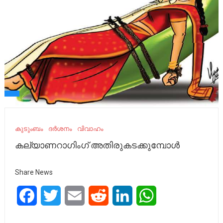
കുടുംബം
ദർശനം
വിവാഹം
കല്യാണറാഗിംഗ് അതിരുകടക്കുമ്പോള്‍
Share News
Facebook
Twitter
Email
Reddit
LinkedIn
WhatsApp