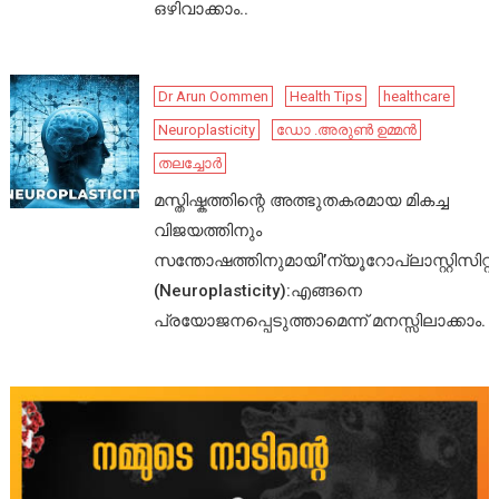
ഒഴിവാക്കാം..
Dr Arun Oommen
Health Tips
healthcare
Neuroplasticity
ഡോ .അരുൺ ഉമ്മൻ
തലച്ചോർ
മസ്തിഷ്കത്തിന്റെ അത്ഭുതകരമായ മികച്ച
വിജയത്തിനും
സന്തോഷത്തിനുമായി’ന്യൂറോപ്ലാസ്റ്റിസിറ്റി’
(Neuroplasticity):എങ്ങനെ
പ്രയോജനപ്പെടുത്താമെന്ന് മനസ്സിലാക്കാം.