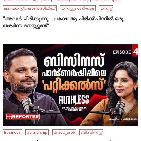
മനഃശാസ്ത്ര കൗൺസിലിംഗ്
മനസ്സും ശരീരവും
മനസ്സ്
“അവൾ ചിരിക്കുന്നു… പക്ഷേ ആ ചിരിക്ക് പിന്നിൽ ഒരു
തകർന്ന മനസ്സുണ്ട്.”
Business
partnership
കരാറുകൾ
ബിസിനസ്സ്