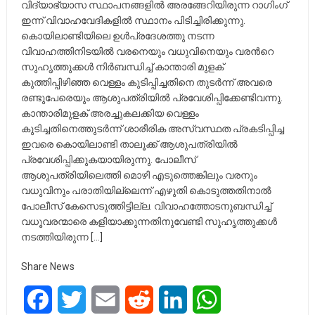
വിദ്യാഭ്യാസ സ്ഥാപനങ്ങളില്‍ അരങ്ങേറിയിരുന്ന റാഗിംഗ്
ഇന്ന് വിവാഹവേദികളില്‍ സ്ഥാനം പിടിച്ചിരിക്കുന്നു.
കൊയിലാണ്ടിയിലെ ഉള്‍പ്രദേശത്തു നടന്ന
വിവാഹത്തിനിടയില്‍ വരനെയും വധുവിനെയും വരന്‍റെ
സുഹൃത്തുക്കള്‍ നിര്‍ബന്ധിച്ച് കാന്താരി മുളക്
കുത്തിപ്പിഴിഞ്ഞ വെള്ളം കുടിപ്പിച്ചതിനെ തുടര്‍ന്ന് അവരെ
രണ്ടുപേരെയും ആശുപത്രിയില്‍ പ്രവേശിപ്പിക്കേണ്ടിവന്നു.
കാന്താരിമുളക് അരച്ചുകലക്കിയ വെള്ളം
കുടിച്ചതിനെത്തുടര്‍ന്ന് ശാരീരിക അസ്വസ്ഥത പ്രകടിപ്പിച്ച
ഇവരെ കൊയിലാണ്ടി താലൂക്ക് ആശുപത്രിയില്‍
പ്രവേശിപ്പിക്കുകയായിരുന്നു. പോലീസ്
ആശുപത്രിയിലെത്തി മൊഴി എടുത്തെങ്കിലും വരനും
വധുവിനും പരാതിയില്ലെന്ന് എഴുതി കൊടുത്തതിനാല്‍
പോലീസ് കേസെടുത്തിട്ടില്ല. വിവാഹത്തോടനുബന്ധിച്ച്
വധൂവരന്മാരെ കളിയാക്കുന്നതിനുവേണ്ടി സുഹൃത്തുക്കള്‍
നടത്തിയിരുന്ന […]
Share News
Facebook
Twitter
Email
Reddit
LinkedIn
WhatsApp