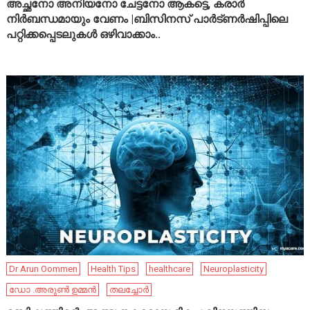
അച്ഛനോ അനിയനോ ചേട്ടനോ ആകട്ടെ, കരാർ
നിർബന്ധമായും വേണം |ബിസിനസ് പാർട്ണർഷിപ്പിലെ
പറ്റിക്കപ്പെടലുകൾ ഒഴിവാക്കാം..
Dr Arun Oommen
Health Tips
healthcare
Neuroplasticity
ഡോ .അരുൺ ഉമ്മൻ
തലച്ചോർ