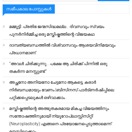
സമീപകാല പോസ്റ്റുകൾ
മമ്മൂട്ടി: പ്രതിഭ ജന്മസിദ്ധമല്ല… ദിവസവും സ്വയം
പുനർനിർമ്മിച്ച ഒരു മസ്തിഷ്കത്തിന്റെ വിജയകഥ
ദാമ്പത്യബന്ധത്തിൽ വിശ്വാസവും ആശയവിനിമയവും
പ്രധാനമാണ്.
“അവൾ ചിരിക്കുന്നു… പക്ഷേ ആ ചിരിക്ക് പിന്നിൽ ഒരു
തകർന്ന മനസ്സുണ്ട്.”
അച്ഛനോ അനിയനോ ചേട്ടനോ ആകട്ടെ, കരാർ
നിർബന്ധമായും വേണം |ബിസിനസ് പാർട്ണർഷിപ്പിലെ
പറ്റിക്കപ്പെടലുകൾ ഒഴിവാക്കാം..
മസ്തിഷ്കത്തിന്റെ അത്ഭുതകരമായ മികച്ച വിജയത്തിനും
സന്തോഷത്തിനുമായി’ന്യൂറോപ്ലാസ്റ്റിസിറ്റി’
(Neuroplasticity):എങ്ങനെ പ്രയോജനപ്പെടുത്താമെന്ന്
മനസ്സിലാക്കാം.