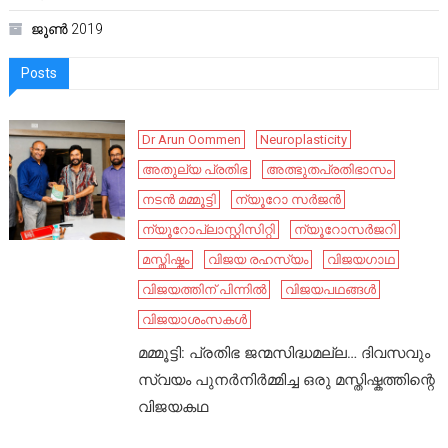
ജൂൺ 2019
Posts
Dr Arun Oommen
Neuroplasticity
അതുല്യ പ്രതിഭ
അത്ഭുതപ്രതിഭാസം
നടൻ മമ്മൂട്ടി
ന്യൂറോ സർജൻ
ന്യൂറോപ്ലാസ്റ്റിസിറ്റി
ന്യൂറോസർജറി
മസ്തിഷ്കം
വിജയ രഹസ്യം
വിജയഗാഥ
വിജയത്തിന് പിന്നിൽ
വിജയപഥങ്ങൾ
വിജയാശംസകൾ
മമ്മൂട്ടി: പ്രതിഭ ജന്മസിദ്ധമല്ല… ദിവസവും
സ്വയം പുനർനിർമ്മിച്ച ഒരു മസ്തിഷ്കത്തിന്റെ
വിജയകഥ