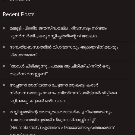
Recent Posts
മമ്മൂട്ടി: പ്രതിഭ ജന്മസിദ്ധമല്ല… ദിവസവും സ്വയം
പുനർനിർമ്മിച്ച ഒരു മസ്തിഷ്കത്തിന്റെ വിജയകഥ
ദാമ്പത്യബന്ധത്തിൽ വിശ്വാസവും ആശയവിനിമയവും
പ്രധാനമാണ്.
“അവൾ ചിരിക്കുന്നു… പക്ഷേ ആ ചിരിക്ക് പിന്നിൽ ഒരു
തകർന്ന മനസ്സുണ്ട്.”
അച്ഛനോ അനിയനോ ചേട്ടനോ ആകട്ടെ, കരാർ
നിർബന്ധമായും വേണം |ബിസിനസ് പാർട്ണർഷിപ്പിലെ
പറ്റിക്കപ്പെടലുകൾ ഒഴിവാക്കാം..
മസ്തിഷ്കത്തിന്റെ അത്ഭുതകരമായ മികച്ച വിജയത്തിനും
സന്തോഷത്തിനുമായി’ന്യൂറോപ്ലാസ്റ്റിസിറ്റി’
(Neuroplasticity):എങ്ങനെ പ്രയോജനപ്പെടുത്താമെന്ന്