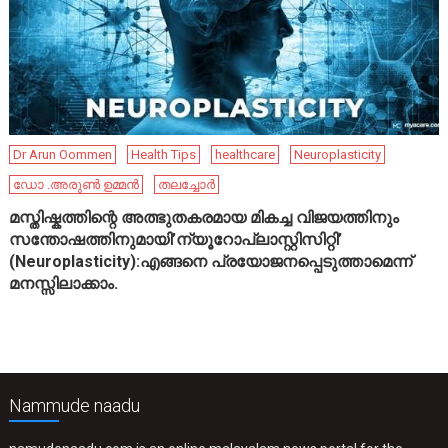
Dr Arun Oommen
Health Tips
healthcare
Neuroplasticity
ഡോ .അരുൺ ഉമ്മൻ
തലച്ചോർ
മസ്തിഷ്കത്തിന്റെ അത്ഭുതകരമായ മികച്ച വിജയത്തിനും
സന്തോഷത്തിനുമായി’ന്യൂറോപ്ലാസ്റ്റിസിറ്റി’
(Neuroplasticity):എങ്ങനെ പ്രയോജനപ്പെടുത്താമെന്ന്
മനസ്സിലാക്കാം.
Nammude naadu