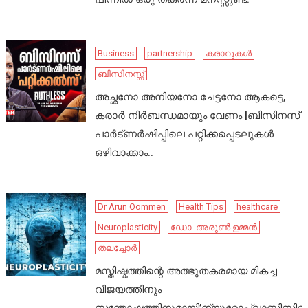
Business
partnership
കരാറുകൾ
ബിസിനസ്സ്
അച്ഛനോ അനിയനോ ചേട്ടനോ ആകട്ടെ,
കരാർ നിർബന്ധമായും വേണം |ബിസിനസ്
പാർട്ണർഷിപ്പിലെ പറ്റിക്കപ്പെടലുകൾ
ഒഴിവാക്കാം..
Dr Arun Oommen
Health Tips
healthcare
Neuroplasticity
ഡോ .അരുൺ ഉമ്മൻ
തലച്ചോർ
മസ്തിഷ്കത്തിന്റെ അത്ഭുതകരമായ മികച്ച
വിജയത്തിനും