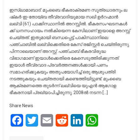
ഇ​സ്‌​ലാ​മാ​ബാ​ദ്: മും​ബൈ ഭീ​ക​രാ​ക്ര​മ​ണ സൂ​ത്ര​ധാ​ര​നും ല​
ഷ്‌​ക​ര്‍-​ഇ-​തോ​യ്‌​ബ തീ​വ്ര​വാ​ദി​യു​മാ​യ സഖി ഉര്‍റഹ്മാന്‍
ലഖ്‌വി (61) പാ​ക്കി​സ്ഥാ​നി​ല്‍ അ​റ​സ്റ്റി​ല്‍. ഭീ​ക​ര​സം​ഘ​ട​ന​ക​ള്‍​
ക്ക് ധ​ന​സ​ഹാ​യം ന​ല്‍​കി​യെ​ന്ന കേ​സി​ലാ​ണ് ഇ​യാ​ളെ അ​റ​സ്റ്റ്
ചെ​യ്ത​ത്. ഇതുമായി ബന്ധപ്പെട്ട് പാകിസ്ഥാനിലെ
പഞ്ചാബില്‍ ലഖ്‌വിക്കെതിരെ കേസ് രജിസ്റ്റര്‍ ചെയ്തിരുന്നു.
പിന്നാലെയാണ് അറസ്റ്റ്. പഞ്ചാബ് ഭീകരവിരുദ്ധ
വിഭാഗമാണ് ഇയാള്‍ക്കെതിരെ കേസെടുത്തിരിക്കുന്നത്.
ഇയാള്‍ തീവ്രവാദ പ്രവര്‍ത്തനങ്ങള്‍ക്കായി പണം
സമാഹരിക്കുകയും അതുപയോഗിച്ച്‌ ഒരു ആശുപത്രി
നടത്തുകയും ചെയ്തതായി കണ്ടെത്തിയിട്ടുണ്ട്. മുംബൈ
ആക്രമണത്തെ തുടര്‍ന്ന് ലഖ്‌വിയെ യുഎന്‍ ആഗോള
ഭീകരനായി പ്രഖ്യാപിച്ചിരുന്നു. 2008ല്‍ നടന്ന […]
Share News
Facebook
Twitter
Email
Reddit
LinkedIn
WhatsApp