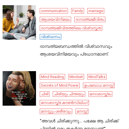
communication
Family
marriage
ആശയവിനിമയം
ദാമ്പത്യജീവിതം
ദാമ്പത്യജീവിതത്തിലെ വിശ്വസ്തത
വിശ്വാസം
ദാമ്പത്യബന്ധത്തിൽ വിശ്വാസവും
ആശയവിനിമയവും പ്രധാനമാണ്.
Mind Reading
Mindset
MindTalks
Secrets of Mind Power
ഉപബോധ മനസ്സ്
ചിരി
ചിരിയും ചിന്തയും
മനഃശാസ്ത്രം
മനഃശാസ്ത്ര കൗൺസിലിംഗ്
മനസ്സും ശരീരവും
മനസ്സ്
“അവൾ ചിരിക്കുന്നു… പക്ഷേ ആ ചിരിക്ക്
പിന്നിൽ ഒരു തകർന്ന മനസ്സുണ്ട്.”