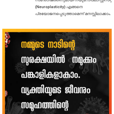
സന്തോഷത്തിനുമായി’ന്യൂറോപ്ലാസ്റ്റിസിറ്റി’
(Neuroplasticity):എങ്ങനെ
പ്രയോജനപ്പെടുത്താമെന്ന് മനസ്സിലാക്കാം.