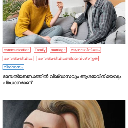
communication
Family
marriage
ആശയവിനിമയം
ദാമ്പത്യജീവിതം
ദാമ്പത്യജീവിതത്തിലെ വിശ്വസ്തത
വിശ്വാസം
ദാമ്പത്യബന്ധത്തിൽ വിശ്വാസവും ആശയവിനിമയവും
പ്രധാനമാണ്.