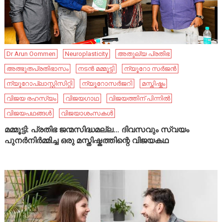
Dr Arun Oommen
Neuroplasticity
അതുല്യ പ്രതിഭ
അത്ഭുതപ്രതിഭാസം
നടൻ മമ്മൂട്ടി
ന്യൂറോ സർജൻ
ന്യൂറോപ്ലാസ്റ്റിസിറ്റി
ന്യൂറോസർജറി
മസ്തിഷ്കം
വിജയ രഹസ്യം
വിജയഗാഥ
വിജയത്തിന് പിന്നിൽ
വിജയപഥങ്ങൾ
വിജയാശംസകൾ
മമ്മൂട്ടി: പ്രതിഭ ജന്മസിദ്ധമല്ല… ദിവസവും സ്വയം
പുനർനിർമ്മിച്ച ഒരു മസ്തിഷ്കത്തിന്റെ വിജയകഥ