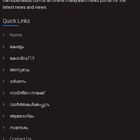
namudenaadu.com is an online malayalam news portal for the
latest news and views.
Quick Links
Home
കേരളം
കോവിഡ് 19
അനുഭവം
ദർശനം
നാടിൻ്റെ നന്മക്ക്
വാർത്തകൾക്കപ്പുറം
ആരോഗ്യം
സന്ദേശം
Contact Us