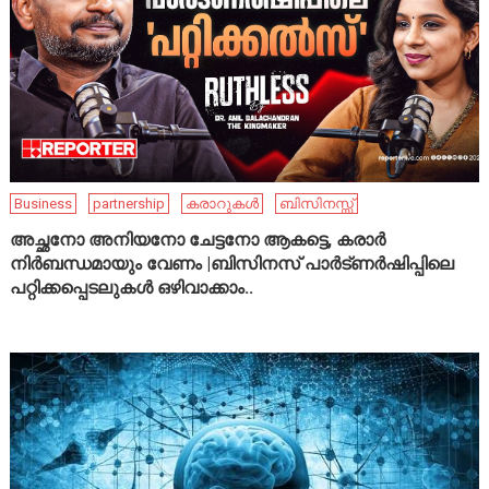
Business
partnership
കരാറുകൾ
ബിസിനസ്സ്
അച്ഛനോ അനിയനോ ചേട്ടനോ ആകട്ടെ, കരാർ
നിർബന്ധമായും വേണം |ബിസിനസ് പാർട്ണർഷിപ്പിലെ
പറ്റിക്കപ്പെടലുകൾ ഒഴിവാക്കാം..