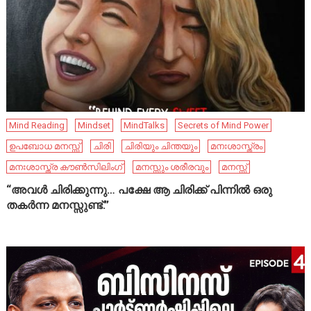
Mind Reading
Mindset
MindTalks
Secrets of Mind Power
ഉപബോധ മനസ്സ്
ചിരി
ചിരിയും ചിന്തയും
മനഃശാസ്ത്രം
മനഃശാസ്ത്ര കൗൺസിലിംഗ്
മനസ്സും ശരീരവും
മനസ്സ്
“അവൾ ചിരിക്കുന്നു… പക്ഷേ ആ ചിരിക്ക് പിന്നിൽ ഒരു
തകർന്ന മനസ്സുണ്ട്.”