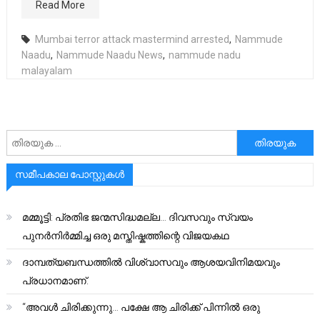
Read More
Mumbai terror attack mastermind arrested
,
Nammude
Naadu
,
Nammude Naadu News
,
nammude nadu
malayalam
അനേഷിക്കുക
സമീപകാല പോസ്റ്റുകൾ
മമ്മൂട്ടി: പ്രതിഭ ജന്മസിദ്ധമല്ല… ദിവസവും സ്വയം
പുനർനിർമ്മിച്ച ഒരു മസ്തിഷ്കത്തിന്റെ വിജയകഥ
ദാമ്പത്യബന്ധത്തിൽ വിശ്വാസവും ആശയവിനിമയവും
പ്രധാനമാണ്.
“അവൾ ചിരിക്കുന്നു… പക്ഷേ ആ ചിരിക്ക് പിന്നിൽ ഒരു