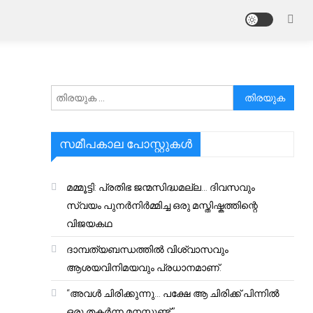
അനേഷിക്കുക
സമീപകാല പോസ്റ്റുകൾ
മമ്മൂട്ടി: പ്രതിഭ ജന്മസിദ്ധമല്ല… ദിവസവും
സ്വയം പുനർനിർമ്മിച്ച ഒരു മസ്തിഷ്കത്തിന്റെ
വിജയകഥ
ദാമ്പത്യബന്ധത്തിൽ വിശ്വാസവും
ആശയവിനിമയവും പ്രധാനമാണ്.
“അവൾ ചിരിക്കുന്നു… പക്ഷേ ആ ചിരിക്ക് പിന്നിൽ
ഒരു തകർന്ന മനസ്സുണ്ട്.”