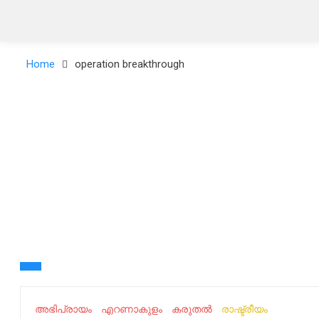
Home
operation breakthrough
അഭിപ്രായം
എറണാകുളം
കരുതൽ
രാഷ്ട്രീയം