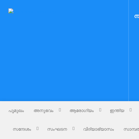
Skip
to
Nammude Naadu
ന
നമ്മുടെ നാട്
content
പൂമുഖം
അനുഭവം
ആരോഗ്യം
ഇന്ത്യ
സന്ദേശം
സംഘടന
വിദ്യാഭ്യാസം
സാമ്പത