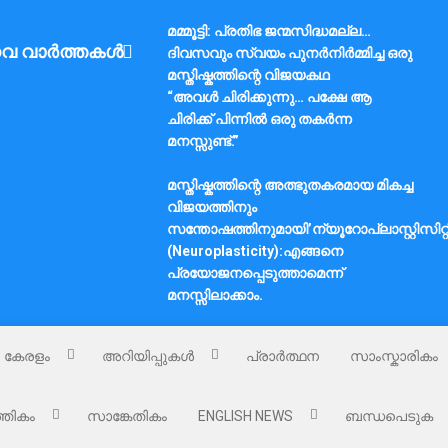
മമ്മൂട്ടി: പ്രതിഭ ജന്മസിദ്ധമല്ല…
വ വാർത്തകൾ
ദിവസവും സ്വയം പുനർനിർമ്മിച്ച ഒരു
മസ്തിഷ്കത്തിന്റെ വിജയകഥ
“അവൾ ചിരിക്കുന്നു… പക്ഷേ ആ
ചിരിക്ക് പിന്നിൽ ഒരു തകർന്ന
മനസ്സുണ്ട്.”
മസ്തിഷ്കത്തിന്റെ അത്ഭുതകരമായ മികച്ച
വിജയത്തിനും
സന്തോഷത്തിനുമായി’ന്യൂറോപ്ലാസ്റ്റിസിറ്റ
(Neuroplasticity):എങ്ങനെ
പ്രയോജനപ്പെടുത്താമെന്ന്
മനസ്സിലാക്കാം.
കേരളം
അറിയിപ്പുകൾ
പ്രാർത്ഥന
സാംസ്കാരികം
്തികം
സാങ്കേതികം
ENGLISH NEWS
ബന്ധപെടുക