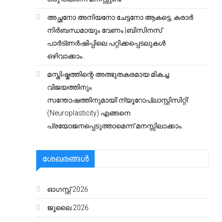
അച്ഛനോ അനിയനോ ചേട്ടനോ ആകട്ടെ, കരാർ
നിർബന്ധമായും വേണം |ബിസിനസ്
പാർട്ണർഷിപ്പിലെ പറ്റിക്കപ്പെടലുകൾ
ഒഴിവാക്കാം..
മസ്തിഷ്കത്തിന്റെ അത്ഭുതകരമായ മികച്ച
വിജയത്തിനും
സന്തോഷത്തിനുമായി’ന്യൂറോപ്ലാസ്റ്റിസിറ്റി’
(Neuroplasticity):എങ്ങനെ
പ്രയോജനപ്പെടുത്താമെന്ന് മനസ്സിലാക്കാം.
ശേഖരങ്ങൾ
ഓഗസ്റ്റ്‌ 2026
ജൂലൈ 2026