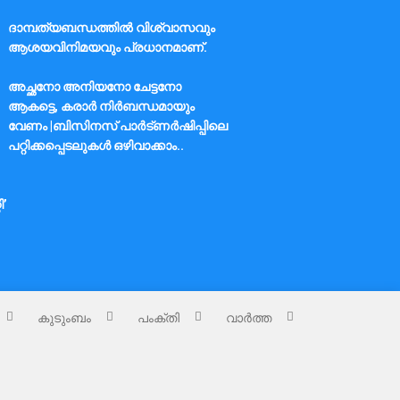
ദാമ്പത്യബന്ധത്തിൽ വിശ്വാസവും
ആശയവിനിമയവും പ്രധാനമാണ്.
അച്ഛനോ അനിയനോ ചേട്ടനോ
ആകട്ടെ, കരാർ നിർബന്ധമായും
വേണം |ബിസിനസ് പാർട്ണർഷിപ്പിലെ
പറ്റിക്കപ്പെടലുകൾ ഒഴിവാക്കാം..
ി’
കുടുംബം
പംക്തി
വാർത്ത