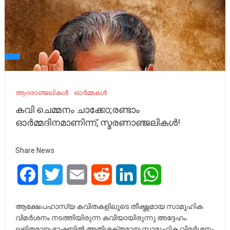
ആദരാഞ്ജലികൾ
ഓർമ്മകൾ
കവി ചെമ്മനം ചാക്കോ;രണ്ടാം
ഓർമ്മദിനമാണിന്ന്, സ്മരണാഞ്ജലികൾ!
Share News
Facebook
Twitter
Email
Reddit
LinkedIn
WhatsApp
ആക്ഷേപഹാസ്യ കവിതകളിലൂടെ തീക്ഷ്ണമായ സാമൂഹിക
വിമര്‍ശനം നടത്തിയിരുന്ന കവിയായിരുന്നു അദ്ദേഹം.
ലളിതമായ ഭാഷയിൽ അതിശക്തമായ സാമൂഹിക വിമർശനം