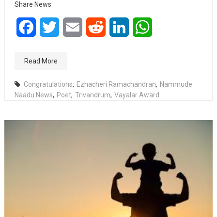
Share News
Facebook
Twitter
Email
Reddit
LinkedIn
WhatsApp
Read More
Congratulations
,
Ezhacheri Ramachandran
,
Nammude
Naadu News
,
Poet
,
Trivandrum
,
Vayalar Award