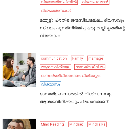
വിജയത്തിന് പിന്നിൽ
വിജയപഥങ്ങൾ
വിജയാശംസകൾ
മമ്മൂട്ടി: പ്രതിഭ ജന്മസിദ്ധമല്ല… ദിവസവും
സ്വയം പുനർനിർമ്മിച്ച ഒരു മസ്തിഷ്കത്തിന്റെ
വിജയകഥ
communication
Family
marriage
ആശയവിനിമയം
ദാമ്പത്യജീവിതം
ദാമ്പത്യജീവിതത്തിലെ വിശ്വസ്തത
വിശ്വാസം
ദാമ്പത്യബന്ധത്തിൽ വിശ്വാസവും
ആശയവിനിമയവും പ്രധാനമാണ്.
Mind Reading
Mindset
MindTalks