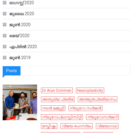
ഓഗസ്റ്റ്‌ 2020
ജൂലൈ 2020
ജൂൺ 2020
മെയ്‌ 2020
ഏപ്രിൽ 2020
ജൂൺ 2019
Posts
Dr Arun Oommen
Neuroplasticity
അതുല്യ പ്രതിഭ
അത്ഭുതപ്രതിഭാസം
നടൻ മമ്മൂട്ടി
ന്യൂറോ സർജൻ
ന്യൂറോപ്ലാസ്റ്റിസിറ്റി
ന്യൂറോസർജറി
മസ്തിഷ്കം
വിജയ രഹസ്യം
വിജയഗാഥ