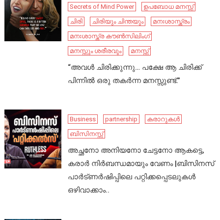
Secrets of Mind Power
ഉപബോധ മനസ്സ്
ചിരി
ചിരിയും ചിന്തയും
മനഃശാസ്ത്രം
മനഃശാസ്ത്ര കൗൺസിലിംഗ്
മനസ്സും ശരീരവും
മനസ്സ്
“അവൾ ചിരിക്കുന്നു… പക്ഷേ ആ ചിരിക്ക്
പിന്നിൽ ഒരു തകർന്ന മനസ്സുണ്ട്.”
Business
partnership
കരാറുകൾ
ബിസിനസ്സ്
അച്ഛനോ അനിയനോ ചേട്ടനോ ആകട്ടെ,
കരാർ നിർബന്ധമായും വേണം |ബിസിനസ്
പാർട്ണർഷിപ്പിലെ പറ്റിക്കപ്പെടലുകൾ
ഒഴിവാക്കാം..