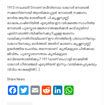
1913 നവംബർ13നാണ് രവീന്ദ്രനാഥ ടാഗോർ നോബൽ
സമ്മാനിതനായി ആദരിക്കപ്പെട്ടത്. നോബൽ സമ്മാനം
നേടിയ ആദ്യ ഭാരതീയൻ. പി.കൃഷ്ണനുണ്ണി
ഭാഷാപോഷിണിയിൽ എഴുതിയ ഈ വർഷത്തെ സാഹിത്യ
നോബൽ പുരസ്കാര ജേതാവ് അമേരിക്കൻ കവി ലൂയിസ്
എലിസബത്ത് ഗ്ലിക്കിനെക്കുറിച്ചുള്ള ലേഖനം
വായിക്കുന്നതിനിടയിലാണ് ഈ ദിനത്തിന്റെ പ്രാധാന്യവും
ടാഗോറിനെയും ഓർത്തത്. അതിന് കാരണം കൃഷ്ണനുണ്ണി
ഉയർത്തിയ ചോദ്യം തന്നെയാണ്. കൃതികളുടെ പിൽക്കാല
ജീവിതം. പുരസ്കാരാനന്തരം കൃതികളുടെ
ഭാവിയെന്തായിരിക്കും? 1911ലാണ് ബംഗാളി ഭാഷയിൽ
ടാഗോർ ഗീതാഞ്ജലി എഴുതിയത്. ഇന്നും വായിക്കപ്പെടുകയും
വിവിധ ഭാഷകളിൽ […]
Share News
Facebook
Twitter
Email
Reddit
LinkedIn
WhatsApp