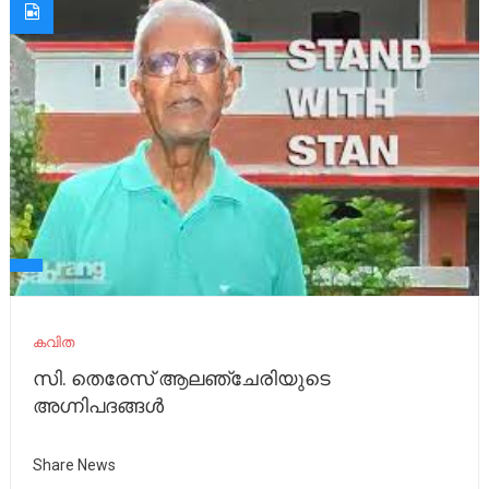
കവിത
സി. തെരേസ് ആലഞ്ചേരിയുടെ
അഗ്നിപദങ്ങൾ
Share News