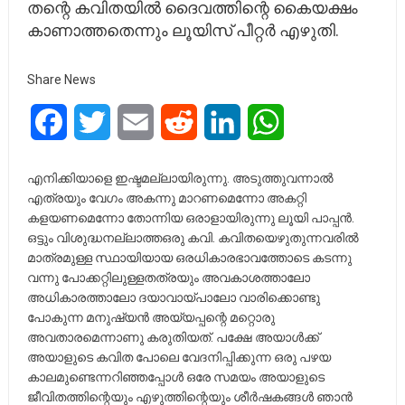
തന്റെ കവിതയിൽ ദൈവത്തിന്റെ കൈയക്ഷം
കാണാത്തതെന്നും ലൂയിസ് പീറ്റർ എഴുതി.
Share News
Facebook
Twitter
Email
Reddit
LinkedIn
WhatsApp
എനിക്കിയാളെ ഇഷ്ടമല്ലായിരുന്നു. അടുത്തുവന്നാൽ
എത്രയും വേഗം അകന്നു മാറണമെന്നോ അകറ്റി
കളയണമെന്നോ തോന്നിയ ഒരാളായിരുന്നു ലൂയി പാപ്പൻ.
ഒട്ടും വിശുദ്ധനല്ലാത്തഒരു കവി. കവിതയെഴുതുന്നവരിൽ
മാത്രമുള്ള സ്ഥായിയായ ഒരധികാരഭാവത്തോടെ കടന്നു
വന്നു പോക്കറ്റിലുള്ളതത്രയും അവകാശത്താലോ
അധികാരത്താലോ ദയാവായ്പാലോ വാരിക്കൊണ്ടു
പോകുന്ന മനുഷ്യൻ അയ്യപ്പന്റെ മറ്റൊരു
അവതാരമെന്നാണു കരുതിയത്. പക്ഷേ അയാൾക്ക്
അയാളുടെ കവിത പോലെ വേദനിപ്പിക്കുന്ന ഒരു പഴയ
കാലമുണ്ടെന്നറിഞ്ഞപ്പോൾ ഒരേ സമയം അയാളുടെ
ജീവിതത്തിന്റെയും എഴുത്തിന്റെയും ശീർഷകങ്ങൾ ഞാൻ