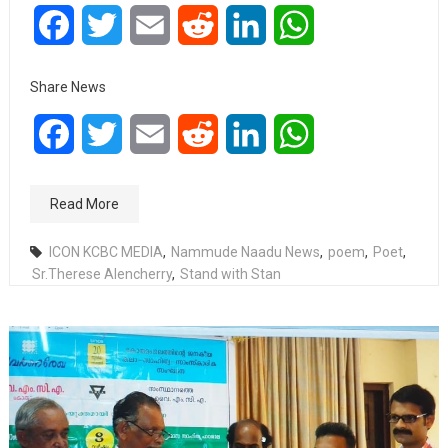
Facebook
Twitter
Email
Reddit
LinkedIn
WhatsApp
Share News
Facebook
Twitter
Email
Reddit
LinkedIn
WhatsApp
Read More
ICON KCBC MEDIA
,
Nammude Naadu News
,
poem
,
Poet
,
Sr.Therese Alencherry
,
Stand with Stan