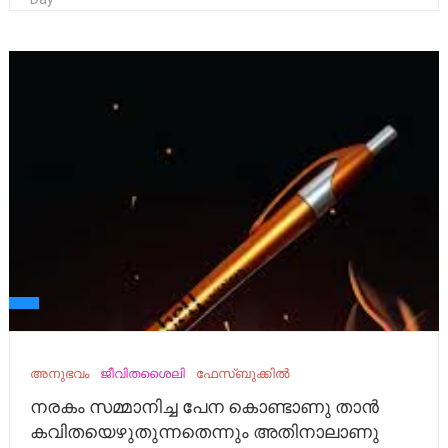
അനുഭവം
ജീവിതശൈലി
ഫേസ്ബുക്കിൽ
നരകം സമ്മാനിച്ച പേന കൊണ്ടാണു താൻ
കവിതയെഴുതുന്നതെന്നും അതിനാലാണു