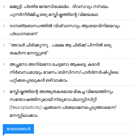
മമ്മൂട്ടി: പ്രതിഭ ജന്മസിദ്ധമല്ല… ദിവസവും സ്വയം
പുനർനിർമ്മിച്ച ഒരു മസ്തിഷ്കത്തിന്റെ വിജയകഥ
ദാമ്പത്യബന്ധത്തിൽ വിശ്വാസവും ആശയവിനിമയവും
പ്രധാനമാണ്.
“അവൾ ചിരിക്കുന്നു… പക്ഷേ ആ ചിരിക്ക് പിന്നിൽ ഒരു
തകർന്ന മനസ്സുണ്ട്.”
അച്ഛനോ അനിയനോ ചേട്ടനോ ആകട്ടെ, കരാർ
നിർബന്ധമായും വേണം |ബിസിനസ് പാർട്ണർഷിപ്പിലെ
പറ്റിക്കപ്പെടലുകൾ ഒഴിവാക്കാം..
മസ്തിഷ്കത്തിന്റെ അത്ഭുതകരമായ മികച്ച വിജയത്തിനും
സന്തോഷത്തിനുമായി’ന്യൂറോപ്ലാസ്റ്റിസിറ്റി’
(Neuroplasticity):എങ്ങനെ പ്രയോജനപ്പെടുത്താമെന്ന്
മനസ്സിലാക്കാം.
ശേഖരങ്ങൾ