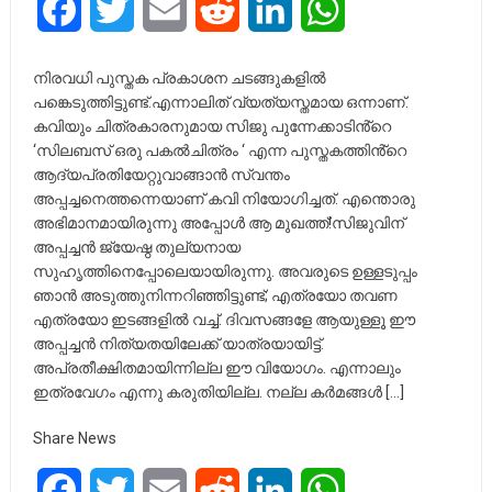
Facebook
Twitter
Email
Reddit
LinkedIn
WhatsApp
നിരവധി പുസ്തക പ്രകാശന ചടങ്ങുകളിൽ
പങ്കെടുത്തിട്ടുണ്ട്.എന്നാലിത് വ്യത്യസ്തമായ ഒന്നാണ്.
കവിയും ചിത്രകാരനുമായ സിജു പുന്നേക്കാടിൻ്റെ
‘സിലബസ് ഒരു പകൽചിത്രം ‘ എന്ന പുസ്തകത്തിൻ്റെ
ആദ്യപ്രതിയേറ്റുവാങ്ങാൻ സ്വന്തം
അപ്പച്ചനെത്തന്നെയാണ് കവി നിയോഗിച്ചത്. എന്തൊരു
അഭിമാനമായിരുന്നു അപ്പോൾ ആ മുഖത്ത്!സിജുവിന്
അപ്പച്ചൻ ജ്യേഷ്ഠ തുല്യനായ
സുഹൃത്തിനെപ്പോലെയായിരുന്നു. അവരുടെ ഉള്ളടുപ്പം
ഞാൻ അടുത്തുനിന്നറിഞ്ഞിട്ടുണ്ട്; എത്രയോ തവണ
എത്രയോ ഇടങ്ങളിൽ വച്ച്. ദിവസങ്ങളേ ആയുള്ളൂ ഈ
അപ്പച്ചൻ നിത്യതയിലേക്ക് യാത്രയായിട്ട്.
അപ്രതീക്ഷിതമായിന്നില്ല ഈ വിയോഗം. എന്നാലും
ഇത്രവേഗം എന്നു കരുതിയില്ല. നല്ല കർമങ്ങൾ […]
Share News
Facebook
Twitter
Email
Reddit
LinkedIn
WhatsApp