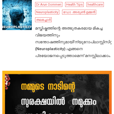
Dr Arun Oommen
Health Tips
healthcare
Neuroplasticity
ഡോ .അരുൺ ഉമ്മൻ
തലച്ചോർ
മസ്തിഷ്കത്തിന്റെ അത്ഭുതകരമായ മികച്ച
വിജയത്തിനും
സന്തോഷത്തിനുമായി’ന്യൂറോപ്ലാസ്റ്റിസിറ്റി’
(Neuroplasticity):എങ്ങനെ
പ്രയോജനപ്പെടുത്താമെന്ന് മനസ്സിലാക്കാം.