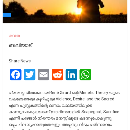
കവിത
ബലിയാട്
Share News
Facebook
Twitter
Email
Reddit
LinkedIn
WhatsApp
പ്രശസ്ത ചിന്തകനായ René Girard ന്റെ Mimetic Theory യുടെ
വകഭേദങ്ങളെ കുറിച്ചുള്ള Violence, Desire, and the Sacred
എന്ന പുസ്തകത്തിന്റെ ഒന്നാം വാല്യത്തിലൂടെ
കടന്നുപോകുകയാണ് ഈ ദിനങ്ങളിൽ. Scapegoat, Sacrifice
എന്നീ പദങ്ങൾ നിരന്തരം മനസ്സിലൂടെ കടന്നുപോകുന്നു.
ഒപ്പം ചില ഗൃഹാതുരതകളും. അപ്പനും വീടും പരിസരവും