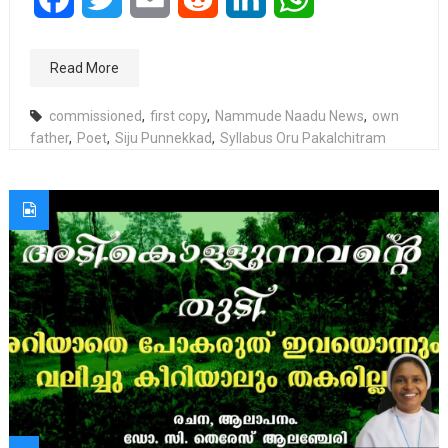
Read More
commissioned
,
first copy
,
Nammude Naadu News
,
own
father
,
Poet
,
Siju Punnekkad
,
Syllabus Oru Pakalchitram