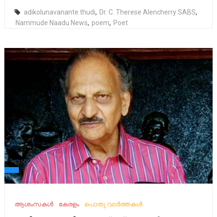
adikolunavanante thudi
,
Dr. C. Therese Alencherry SABS
,
Nammude Naadu News
,
poem
,
Poet
ആശംസകൾ
കേരളം
പൊതു വാർത്തകൾ