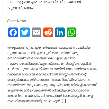
കവി ഏഴാച്ചേരി രാമചന്ദ്രന് വയലാർ
പുരസ്‌കാരം.
Share News
Facebook
Twitter
Email
Reddit
LinkedIn
WhatsApp
തിരുവനന്തപുരം: ഈ വര്‍ഷത്തെ വയലാര്‍ സാഹിത്യ
പുരസ്‌കാരം കവി ഏഴാച്ചേരി രാമചന്ദ്രന്. ‘ഒരു
നോര്‍വീജിയന്‍ വേനല്‍ക്കാലം’ എന്ന കവിതാ
സമാഹാരത്തിനാണ് പുരസ്‌കാരം. മസ്‌ക്കറ്റ് ഹോട്ടലില്‍
ചേര്‍ന്ന പുരസ്‌കാര നിര്‍ണയ സമിതി യോഗത്തിനു ശേഷം
വയലാര്‍ രാമവര്‍മ മെമ്മോറിയല്‍ ട്രസ്റ്റ് പ്രസിഡന്റ്
പെരുമ്ബവടം ശ്രീധരനാണ് അവാര്‍ഡ് പ്രഖ്യാപനം
നടത്തിയത്. ഒരു ലക്ഷം രൂപയും പ്രശസ്ത ശില്‍പ്പി കാനായി
കുഞ്ഞിരാമന്‍ വെങ്കലത്തില്‍ നിര്‍മ്മിച്ച ശില്പവുമാണ്
അവാര്‍ഡ്. ഡോ. കെ. പി. മോഹനന്‍ (സെക്രട്ടറി, കേരള
സാഹിത്യ അക്കാദമി), ഡോ. എന്‍. […]