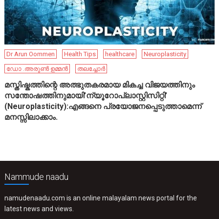
Dr Arun Oommen
Health Tips
healthcare
Neuroplasticity
ഡോ .അരുൺ ഉമ്മൻ
തലച്ചോർ
മസ്തിഷ്കത്തിന്റെ അത്ഭുതകരമായ മികച്ച വിജയത്തിനും
സന്തോഷത്തിനുമായി’ന്യൂറോപ്ലാസ്റ്റിസിറ്റി’
(Neuroplasticity):എങ്ങനെ പ്രയോജനപ്പെടുത്താമെന്ന്
മനസ്സിലാക്കാം.
Nammude naadu
namudenaadu.com is an online malayalam news portal for the
latest news and views.