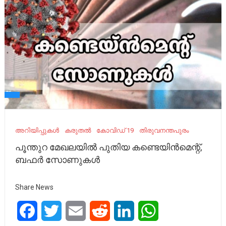
അറിയിപ്പുകൾ
കരുതൽ
കോവിഡ് 19
തിരുവനന്തപുരം
പൂന്തുറ മേഖലയിൽ പുതിയ കണ്ടെയിൻമെന്റ്,
ബഫർ സോണുകൾ
Share News
Facebook
Twitter
Email
Reddit
LinkedIn
WhatsApp