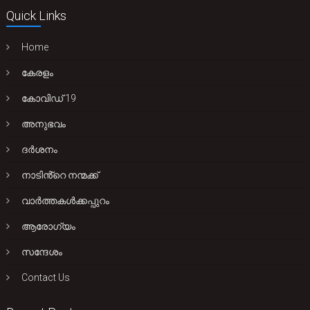
Quick Links
Home
കേരളം
കോവിഡ് 19
അനുഭവം
ദർശനം
നാടിൻ്റെ നന്മക്ക്
വാർത്തകൾക്കപ്പുറം
ആരോഗ്യം
സന്ദേശം
Contact Us