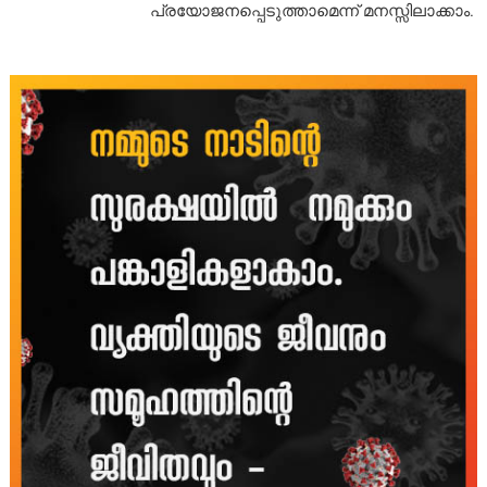
പ്രയോജനപ്പെടുത്താമെന്ന് മനസ്സിലാക്കാം.