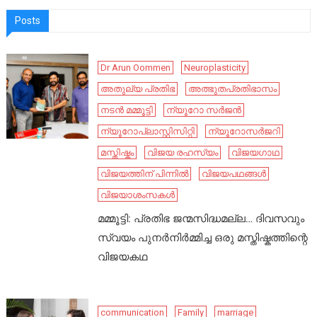
Posts
Dr Arun Oommen
Neuroplasticity
അതുല്യ പ്രതിഭ
അത്ഭുതപ്രതിഭാസം
നടൻ മമ്മൂട്ടി
ന്യൂറോ സർജൻ
ന്യൂറോപ്ലാസ്റ്റിസിറ്റി
ന്യൂറോസർജറി
മസ്തിഷ്കം
വിജയ രഹസ്യം
വിജയഗാഥ
വിജയത്തിന് പിന്നിൽ
വിജയപഥങ്ങൾ
വിജയാശംസകൾ
മമ്മൂട്ടി: പ്രതിഭ ജന്മസിദ്ധമല്ല… ദിവസവും
സ്വയം പുനർനിർമ്മിച്ച ഒരു മസ്തിഷ്കത്തിന്റെ
വിജയകഥ
communication
Family
marriage