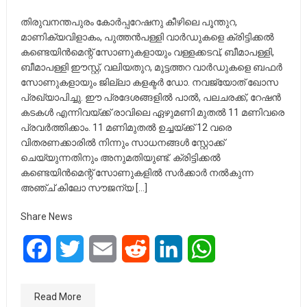
തിരുവനന്തപുരം കോർപ്പറേഷനു കീഴിലെ പൂന്തുറ,
മാണിക്യവിളാകം, പുത്തൻപള്ളി വാർഡുകളെ ക്രിട്ടിക്കൽ
കണ്ടെയിൻമെന്റ് സോണുകളായും വള്ളക്കടവ്, ബീമാപള്ളി,
ബീമാപള്ളി ഈസ്റ്റ്, വലിയതുറ, മുട്ടത്തറ വാർഡുകളെ ബഫർ
സോണുകളായും ജില്ലാ കളക്ടർ ഡോ. നവജ്യോത് ഖോസ
പ്രഖ്യാപിച്ചു. ഈ പ്രദേശങ്ങളിൽ പാൽ, പലചരക്ക്, റേഷൻ
കടകൾ എന്നിവയ്ക്ക് രാവിലെ ഏഴുമണി മുതൽ 11 മണിവരെ
പ്രവർത്തിക്കാം. 11 മണിമുതൽ ഉച്ചയ്ക്ക് 12 വരെ
വിതരണക്കാരിൽ നിന്നും സാധനങ്ങൾ സ്റ്റോക്ക്
ചെയ്യുന്നതിനും അനുമതിയുണ്ട്. ക്രിട്ടിക്കൽ
കണ്ടെയിൻമെന്റ് സോണുകളിൽ സർക്കാർ നൽകുന്ന
അഞ്ച് കിലോ സൗജന്യ […]
Share News
Facebook
Twitter
Email
Reddit
LinkedIn
WhatsApp
Read More