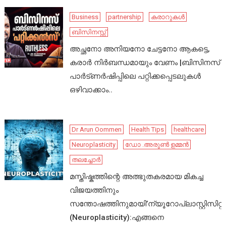
Business
partnership
കരാറുകൾ
ബിസിനസ്സ്
അച്ഛനോ അനിയനോ ചേട്ടനോ ആകട്ടെ,
കരാർ നിർബന്ധമായും വേണം |ബിസിനസ്
പാർട്ണർഷിപ്പിലെ പറ്റിക്കപ്പെടലുകൾ
ഒഴിവാക്കാം..
Dr Arun Oommen
Health Tips
healthcare
Neuroplasticity
ഡോ .അരുൺ ഉമ്മൻ
തലച്ചോർ
മസ്തിഷ്കത്തിന്റെ അത്ഭുതകരമായ മികച്ച
വിജയത്തിനും
സന്തോഷത്തിനുമായി’ന്യൂറോപ്ലാസ്റ്റിസിറ്റി’
(Neuroplasticity):എങ്ങനെ