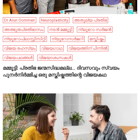
Dr Arun Oommen
Neuroplasticity
അതുല്യ പ്രതിഭ
അത്ഭുതപ്രതിഭാസം
നടൻ മമ്മൂട്ടി
ന്യൂറോ സർജൻ
ന്യൂറോപ്ലാസ്റ്റിസിറ്റി
ന്യൂറോസർജറി
മസ്തിഷ്കം
വിജയ രഹസ്യം
വിജയഗാഥ
വിജയത്തിന് പിന്നിൽ
വിജയപഥങ്ങൾ
വിജയാശംസകൾ
മമ്മൂട്ടി: പ്രതിഭ ജന്മസിദ്ധമല്ല… ദിവസവും സ്വയം
പുനർനിർമ്മിച്ച ഒരു മസ്തിഷ്കത്തിന്റെ വിജയകഥ