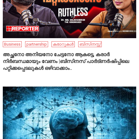
Business
partnership
കരാറുകൾ
ബിസിനസ്സ്
അച്ഛനോ അനിയനോ ചേട്ടനോ ആകട്ടെ, കരാർ
നിർബന്ധമായും വേണം |ബിസിനസ് പാർട്ണർഷിപ്പിലെ
പറ്റിക്കപ്പെടലുകൾ ഒഴിവാക്കാം..