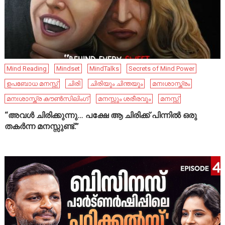
Mind Reading
Mindset
MindTalks
Secrets of Mind Power
ഉപബോധ മനസ്സ്
ചിരി
ചിരിയും ചിന്തയും
മനഃശാസ്ത്രം
മനഃശാസ്ത്ര കൗൺസിലിംഗ്
മനസ്സും ശരീരവും
മനസ്സ്
“അവൾ ചിരിക്കുന്നു… പക്ഷേ ആ ചിരിക്ക് പിന്നിൽ ഒരു
തകർന്ന മനസ്സുണ്ട്.”