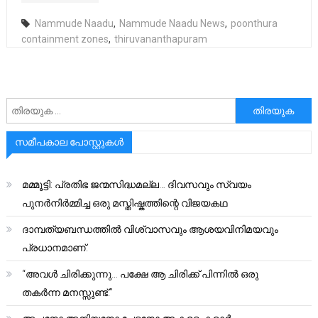
Nammude Naadu
,
Nammude Naadu News
,
poonthura
containment zones
,
thiruvananthapuram
അനേഷിക്കുക
സമീപകാല പോസ്റ്റുകൾ
മമ്മൂട്ടി: പ്രതിഭ ജന്മസിദ്ധമല്ല… ദിവസവും സ്വയം
പുനർനിർമ്മിച്ച ഒരു മസ്തിഷ്കത്തിന്റെ വിജയകഥ
ദാമ്പത്യബന്ധത്തിൽ വിശ്വാസവും ആശയവിനിമയവും
പ്രധാനമാണ്.
“അവൾ ചിരിക്കുന്നു… പക്ഷേ ആ ചിരിക്ക് പിന്നിൽ ഒരു
തകർന്ന മനസ്സുണ്ട്.”