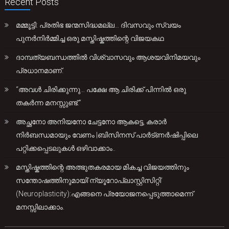
Recent Posts
മമ്മൂട്ടി: പ്രതിഭ ജന്മസിദ്ധമല്ല… ദിവസവും സ്വയം
പുനർനിർമ്മിച്ച ഒരു മസ്തിഷ്കത്തിന്റെ വിജയകഥ
ദാമ്പത്യബന്ധത്തിൽ വിശ്വാസവും ആശയവിനിമയവും
പ്രധാനമാണ്.
“അവൾ ചിരിക്കുന്നു… പക്ഷേ ആ ചിരിക്ക് പിന്നിൽ ഒരു
തകർന്ന മനസ്സുണ്ട്.”
അച്ഛനോ അനിയനോ ചേട്ടനോ ആകട്ടെ, കരാർ
നിർബന്ധമായും വേണം |ബിസിനസ് പാർട്ണർഷിപ്പിലെ
പറ്റിക്കപ്പെടലുകൾ ഒഴിവാക്കാം..
മസ്തിഷ്കത്തിന്റെ അത്ഭുതകരമായ മികച്ച വിജയത്തിനും
സന്തോഷത്തിനുമായി’ന്യൂറോപ്ലാസ്റ്റിസിറ്റി’
(Neuroplasticity):എങ്ങനെ പ്രയോജനപ്പെടുത്താമെന്ന്
മനസ്സിലാക്കാം.