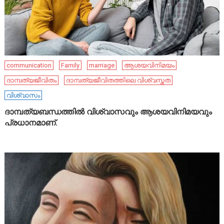
communication
Family
marriage
ആശയവിനിമയം
ദാമ്പത്യജീവിതം
ദാമ്പത്യജീവിതത്തിലെ വിശ്വസ്തത
വിശ്വാസം
ദാമ്പത്യബന്ധത്തിൽ വിശ്വാസവും ആശയവിനിമയവും
പ്രധാനമാണ്.