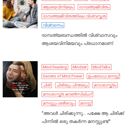
ആശയവിനിമയം
ദാമ്പത്യജീവിതം
ദാമ്പത്യജീവിതത്തിലെ വിശ്വസ്തത
വിശ്വാസം
ദാമ്പത്യബന്ധത്തിൽ വിശ്വാസവും
ആശയവിനിമയവും പ്രധാനമാണ്.
Mind Reading
Mindset
MindTalks
Secrets of Mind Power
ഉപബോധ മനസ്സ്
ചിരി
ചിരിയും ചിന്തയും
മനഃശാസ്ത്രം
മനഃശാസ്ത്ര കൗൺസിലിംഗ്
മനസ്സും ശരീരവും
മനസ്സ്
“അവൾ ചിരിക്കുന്നു… പക്ഷേ ആ ചിരിക്ക്
പിന്നിൽ ഒരു തകർന്ന മനസ്സുണ്ട്.”