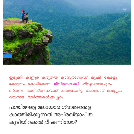
ഇടുക്കി
കണ്ണൂർ
കരുതൽ
കാസർഗോഡ്
കൃഷി
കേരളം
കോട്ടയം
കോഴിക്കോട്
ജീവിതശൈലി
തിരുവനന്തപുരം
ദർശനം
നാടിൻ്റെ നന്മക്ക്
പത്തനംതിട്ട
പാലക്കാട്
മലപ്പുറം
വയനാട്
വാർത്തകൾക്കപ്പുറം
പശ്ചിമഘട്ട മലയോര ഗ്രാമങ്ങളെ
കാത്തിരിക്കുന്നത് അപ്രഖ്യാപിത
കുടിയിറക്കൽ ഭീഷണിയോ?