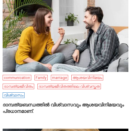
communication
Family
marriage
ആശയവിനിമയം
ദാമ്പത്യജീവിതം
ദാമ്പത്യജീവിതത്തിലെ വിശ്വസ്തത
വിശ്വാസം
ദാമ്പത്യബന്ധത്തിൽ വിശ്വാസവും ആശയവിനിമയവും
പ്രധാനമാണ്.