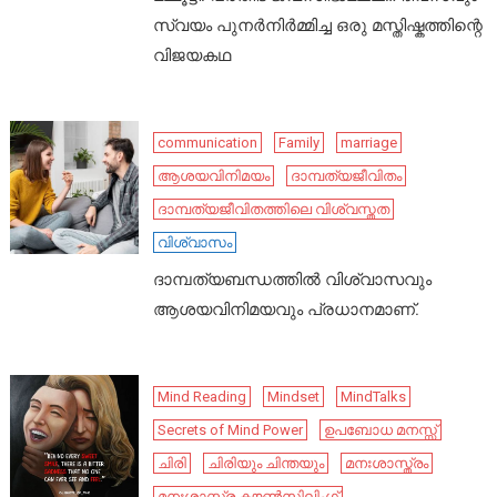
സ്വയം പുനർനിർമ്മിച്ച ഒരു മസ്തിഷ്കത്തിന്റെ
വിജയകഥ
communication
Family
marriage
ആശയവിനിമയം
ദാമ്പത്യജീവിതം
ദാമ്പത്യജീവിതത്തിലെ വിശ്വസ്തത
വിശ്വാസം
ദാമ്പത്യബന്ധത്തിൽ വിശ്വാസവും
ആശയവിനിമയവും പ്രധാനമാണ്.
Mind Reading
Mindset
MindTalks
Secrets of Mind Power
ഉപബോധ മനസ്സ്
ചിരി
ചിരിയും ചിന്തയും
മനഃശാസ്ത്രം
മനഃശാസ്ത്ര കൗൺസിലിംഗ്