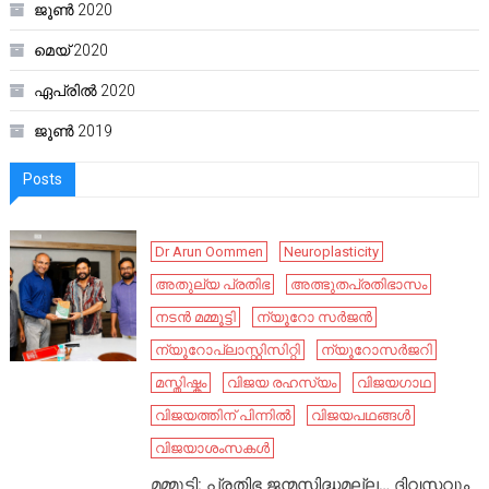
ജൂൺ 2020
മെയ്‌ 2020
ഏപ്രിൽ 2020
ജൂൺ 2019
Posts
Dr Arun Oommen
Neuroplasticity
അതുല്യ പ്രതിഭ
അത്ഭുതപ്രതിഭാസം
നടൻ മമ്മൂട്ടി
ന്യൂറോ സർജൻ
ന്യൂറോപ്ലാസ്റ്റിസിറ്റി
ന്യൂറോസർജറി
മസ്തിഷ്കം
വിജയ രഹസ്യം
വിജയഗാഥ
വിജയത്തിന് പിന്നിൽ
വിജയപഥങ്ങൾ
വിജയാശംസകൾ
മമ്മൂട്ടി: പ്രതിഭ ജന്മസിദ്ധമല്ല… ദിവസവും