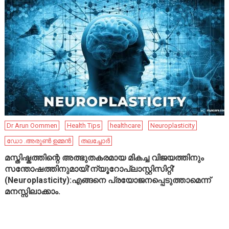
Dr Arun Oommen
Health Tips
healthcare
Neuroplasticity
ഡോ .അരുൺ ഉമ്മൻ
തലച്ചോർ
മസ്തിഷ്കത്തിന്റെ അത്ഭുതകരമായ മികച്ച വിജയത്തിനും
സന്തോഷത്തിനുമായി’ന്യൂറോപ്ലാസ്റ്റിസിറ്റി’
(Neuroplasticity):എങ്ങനെ പ്രയോജനപ്പെടുത്താമെന്ന്
മനസ്സിലാക്കാം.