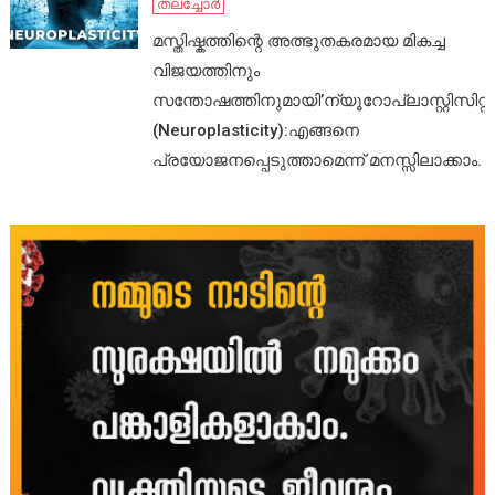
തലച്ചോർ
മസ്തിഷ്കത്തിന്റെ അത്ഭുതകരമായ മികച്ച
വിജയത്തിനും
സന്തോഷത്തിനുമായി’ന്യൂറോപ്ലാസ്റ്റിസിറ്റി’
(Neuroplasticity):എങ്ങനെ
പ്രയോജനപ്പെടുത്താമെന്ന് മനസ്സിലാക്കാം.