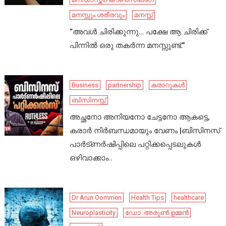
മനസ്സും ശരീരവും
മനസ്സ്
“അവൾ ചിരിക്കുന്നു… പക്ഷേ ആ ചിരിക്ക്
പിന്നിൽ ഒരു തകർന്ന മനസ്സുണ്ട്.”
Business
partnership
കരാറുകൾ
ബിസിനസ്സ്
അച്ഛനോ അനിയനോ ചേട്ടനോ ആകട്ടെ,
കരാർ നിർബന്ധമായും വേണം |ബിസിനസ്
പാർട്ണർഷിപ്പിലെ പറ്റിക്കപ്പെടലുകൾ
ഒഴിവാക്കാം..
Dr Arun Oommen
Health Tips
healthcare
Neuroplasticity
ഡോ .അരുൺ ഉമ്മൻ