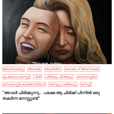
Mind Reading
Mindset
MindTalks
Secrets of Mind Power
ഉപബോധ മനസ്സ്
ചിരി
ചിരിയും ചിന്തയും
മനഃശാസ്ത്രം
മനഃശാസ്ത്ര കൗൺസിലിംഗ്
മനസ്സും ശരീരവും
മനസ്സ്
“അവൾ ചിരിക്കുന്നു… പക്ഷേ ആ ചിരിക്ക് പിന്നിൽ ഒരു
തകർന്ന മനസ്സുണ്ട്.”