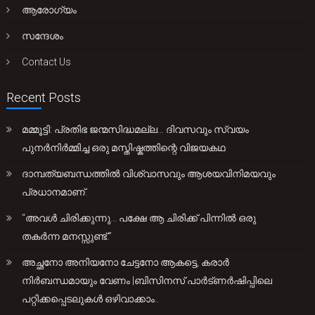
ആരോഗ്യം
സന്ദേശം
Contact Us
Recent Posts
മമ്മൂട്ടി: പ്രതിഭ ജന്മസിദ്ധമല്ല… ദിവസവും സ്വയം
പുനർനിർമ്മിച്ച ഒരു മസ്തിഷ്കത്തിന്റെ വിജയകഥ
ദാമ്പത്യബന്ധത്തിൽ വിശ്വാസവും ആശയവിനിമയവും
പ്രധാനമാണ്.
“അവൾ ചിരിക്കുന്നു… പക്ഷേ ആ ചിരിക്ക് പിന്നിൽ ഒരു
തകർന്ന മനസ്സുണ്ട്.”
അച്ഛനോ അനിയനോ ചേട്ടനോ ആകട്ടെ, കരാർ
നിർബന്ധമായും വേണം |ബിസിനസ് പാർട്ണർഷിപ്പിലെ
പറ്റിക്കപ്പെടലുകൾ ഒഴിവാക്കാം..