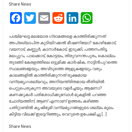
Share News
Facebook
Twitter
Email
Reddit
LinkedIn
WhatsApp
പശ്ചിമഘട്ട മലയോര ഗ്രാമങ്ങളെ കാത്തിരിക്കുന്നത്
അപ്രഖ്യാപിത കുടിയിറക്കൽ ഭീഷണിയോ? കോഴിക്കോട്,
വയനാട്, കണ്ണൂർ, കാസർകോട്, ഇടുക്കി, പത്തനംതിട്ട,
മലപ്പുറം, പാലക്കാട്, കോട്ടയം, തിരുവനന്തപുരം, കൊല്ലം
തുടങ്ങി കേരളത്തിലെ ഒട്ടുമിക്ക കാർഷിക, നാട്ടിൻപുറത്തെ
സ്ഥലങ്ങളേയും, അവിടുത്തെ ആളുകളേയും വരും
കാലങ്ങളിൽ കാത്തിരിക്കുന്നത് രൂക്ഷമായ
വന്യമൃഗശല്യവും, അനിയന്ത്രിതമായ രീതിയിൽ
പെറ്റുപെരുകുന്ന അവയുടെ വളർച്ചയും ആണോ?
കണക്കുകൾ പരിശോധിക്കുമ്പോൾ മുകളിൽ പറഞ്ഞ
ചോദ്യത്തിന്, ആണ് എന്നാണ് ഉത്തരം.കഴിഞ്ഞ
പതിറ്റാണ്ടിൽ കൃഷിഭൂമി വന്യമൃഗങ്ങളുടെ ശല്യം മൂലം
കിട്ടിയ വിലക്ക് ഇട്ടെറിഞ്ഞും, വെറുതെ ഉപേക്ഷിച്ചു […]
Share News