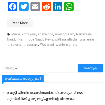
Facebook
Twitter
Email
Reddit
LinkedIn
WhatsApp
Read More
idukki
,
kottayam
,
kozhikode
,
malappuram
,
Nammude
Naadu
,
Nammude Naadu News
,
pathnamthitta
,
rural areas
,
thiruvananthapuram
,
Wayanad
,
western ghats
അനേഷിക്കുക
സമീപകാല പോസ്റ്റുകൾ
മമ്മൂട്ടി: പ്രതിഭ ജന്മസിദ്ധമല്ല… ദിവസവും സ്വയം
പുനർനിർമ്മിച്ച ഒരു മസ്തിഷ്കത്തിന്റെ വിജയകഥ