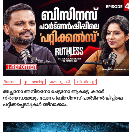
Business
partnership
കരാറുകൾ
ബിസിനസ്സ്
അച്ഛനോ അനിയനോ ചേട്ടനോ ആകട്ടെ, കരാർ
നിർബന്ധമായും വേണം |ബിസിനസ് പാർട്ണർഷിപ്പിലെ
പറ്റിക്കപ്പെടലുകൾ ഒഴിവാക്കാം..