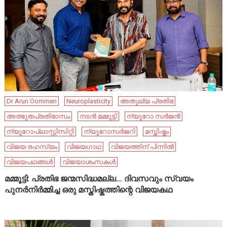
Dr Arun Oommen
Neuroplasticity
അതുല്യ പ്രതിഭ
അത്ഭുതപ്രതിഭാസം
നടൻ മമ്മൂട്ടി
ന്യൂറോ സർജൻ
ന്യൂറോപ്ലാസ്റ്റിസിറ്റി
ന്യൂറോസർജറി
മസ്തിഷ്കം
വിജയ രഹസ്യം
വിജയഗാഥ
വിജയത്തിന് പിന്നിൽ
വിജയപഥങ്ങൾ
വിജയാശംസകൾ
മമ്മൂട്ടി: പ്രതിഭ ജന്മസിദ്ധമല്ല… ദിവസവും സ്വയം
പുനർനിർമ്മിച്ച ഒരു മസ്തിഷ്കത്തിന്റെ വിജയകഥ