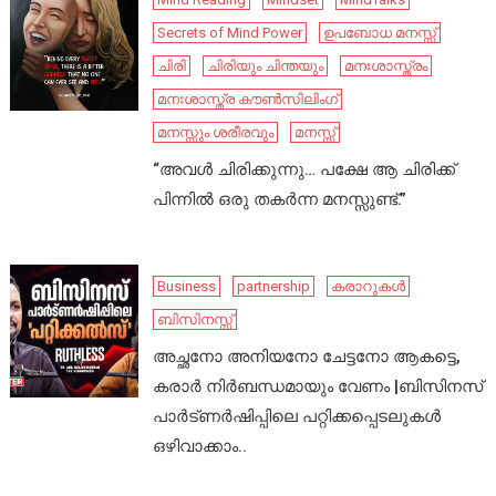
Secrets of Mind Power
ഉപബോധ മനസ്സ്
ചിരി
ചിരിയും ചിന്തയും
മനഃശാസ്ത്രം
മനഃശാസ്ത്ര കൗൺസിലിംഗ്
മനസ്സും ശരീരവും
മനസ്സ്
“അവൾ ചിരിക്കുന്നു… പക്ഷേ ആ ചിരിക്ക്
പിന്നിൽ ഒരു തകർന്ന മനസ്സുണ്ട്.”
Business
partnership
കരാറുകൾ
ബിസിനസ്സ്
അച്ഛനോ അനിയനോ ചേട്ടനോ ആകട്ടെ,
കരാർ നിർബന്ധമായും വേണം |ബിസിനസ്
പാർട്ണർഷിപ്പിലെ പറ്റിക്കപ്പെടലുകൾ
ഒഴിവാക്കാം..