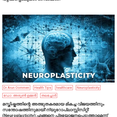
Dr Arun Oommen
Health Tips
healthcare
Neuroplasticity
ഡോ .അരുൺ ഉമ്മൻ
തലച്ചോർ
മസ്തിഷ്കത്തിന്റെ അത്ഭുതകരമായ മികച്ച വിജയത്തിനും
സന്തോഷത്തിനുമായി’ന്യൂറോപ്ലാസ്റ്റിസിറ്റി’
(Neuroplasticity):എങ്ങനെ പ്രയോജനപ്പെടുത്താമെന്ന്