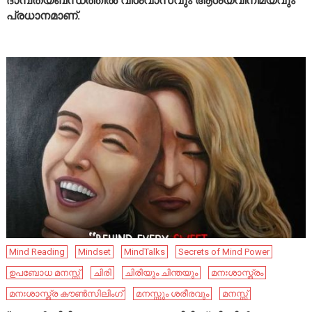
ദാമ്പത്യബന്ധത്തിൽ വിശ്വാസവും ആശയവിനിമയവും
പ്രധാനമാണ്.
Mind Reading
Mindset
MindTalks
Secrets of Mind Power
ഉപബോധ മനസ്സ്
ചിരി
ചിരിയും ചിന്തയും
മനഃശാസ്ത്രം
മനഃശാസ്ത്ര കൗൺസിലിംഗ്
മനസ്സും ശരീരവും
മനസ്സ്