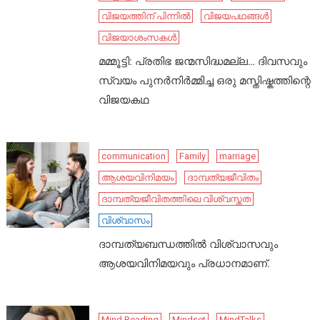
വിജയത്തിന് പിന്നിൽ
വിജയപഥങ്ങൾ
വിജയാശംസകൾ
മമ്മൂട്ടി: പ്രതിഭ ജന്മസിദ്ധമല്ല… ദിവസവും
സ്വയം പുനർനിർമ്മിച്ച ഒരു മസ്തിഷ്കത്തിന്റെ
വിജയകഥ
communication
Family
marriage
ആശയവിനിമയം
ദാമ്പത്യജീവിതം
ദാമ്പത്യജീവിതത്തിലെ വിശ്വസ്തത
വിശ്വാസം
ദാമ്പത്യബന്ധത്തിൽ വിശ്വാസവും
ആശയവിനിമയവും പ്രധാനമാണ്.
Mind Reading
Mindset
MindTalks