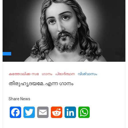
കത്തോലിക്ക സഭ
ഗാനം
പ്രാർത്ഥന
വിശ്വാസം
തിരുഹൃദയമേ..എന്ന ഗാനം
Share News
Facebook
Twitter
Email
Reddit
LinkedIn
WhatsApp