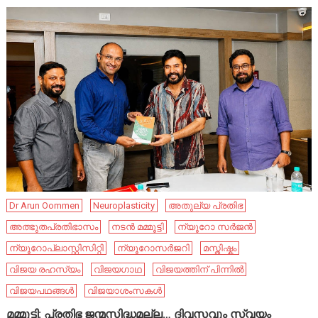
Dr Arun Oommen
Neuroplasticity
അതുല്യ പ്രതിഭ
അത്ഭുതപ്രതിഭാസം
നടൻ മമ്മൂട്ടി
ന്യൂറോ സർജൻ
ന്യൂറോപ്ലാസ്റ്റിസിറ്റി
ന്യൂറോസർജറി
മസ്തിഷ്കം
വിജയ രഹസ്യം
വിജയഗാഥ
വിജയത്തിന് പിന്നിൽ
വിജയപഥങ്ങൾ
വിജയാശംസകൾ
മമ്മൂട്ടി: പ്രതിഭ ജന്മസിദ്ധമല്ല… ദിവസവും സ്വയം