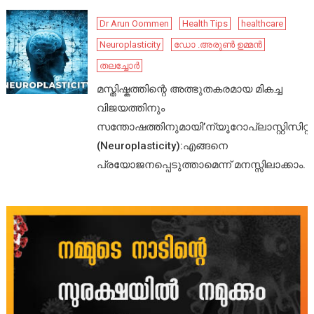
Dr Arun Oommen
Health Tips
healthcare
Neuroplasticity
ഡോ .അരുൺ ഉമ്മൻ
തലച്ചോർ
മസ്തിഷ്കത്തിന്റെ അത്ഭുതകരമായ മികച്ച
വിജയത്തിനും
സന്തോഷത്തിനുമായി’ന്യൂറോപ്ലാസ്റ്റിസിറ്റി’
(Neuroplasticity):എങ്ങനെ
പ്രയോജനപ്പെടുത്താമെന്ന് മനസ്സിലാക്കാം.