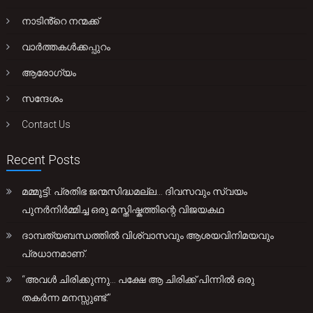
നാടിൻ്റെ നന്മക്ക്
വാർത്തകൾക്കപ്പുറം
ആരോഗ്യം
സന്ദേശം
Contact Us
Recent Posts
മമ്മൂട്ടി: പ്രതിഭ ജന്മസിദ്ധമല്ല… ദിവസവും സ്വയം
പുനർനിർമ്മിച്ച ഒരു മസ്തിഷ്കത്തിന്റെ വിജയകഥ
ദാമ്പത്യബന്ധത്തിൽ വിശ്വാസവും ആശയവിനിമയവും
പ്രധാനമാണ്.
“അവൾ ചിരിക്കുന്നു… പക്ഷേ ആ ചിരിക്ക് പിന്നിൽ ഒരു
തകർന്ന മനസ്സുണ്ട്.”