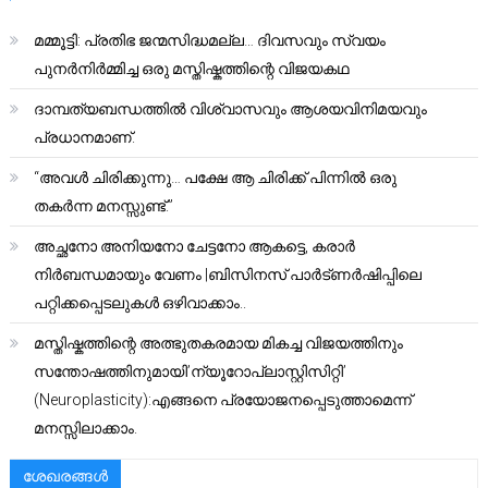
മമ്മൂട്ടി: പ്രതിഭ ജന്മസിദ്ധമല്ല… ദിവസവും സ്വയം
പുനർനിർമ്മിച്ച ഒരു മസ്തിഷ്കത്തിന്റെ വിജയകഥ
ദാമ്പത്യബന്ധത്തിൽ വിശ്വാസവും ആശയവിനിമയവും
പ്രധാനമാണ്.
“അവൾ ചിരിക്കുന്നു… പക്ഷേ ആ ചിരിക്ക് പിന്നിൽ ഒരു
തകർന്ന മനസ്സുണ്ട്.”
അച്ഛനോ അനിയനോ ചേട്ടനോ ആകട്ടെ, കരാർ
നിർബന്ധമായും വേണം |ബിസിനസ് പാർട്ണർഷിപ്പിലെ
പറ്റിക്കപ്പെടലുകൾ ഒഴിവാക്കാം..
മസ്തിഷ്കത്തിന്റെ അത്ഭുതകരമായ മികച്ച വിജയത്തിനും
സന്തോഷത്തിനുമായി’ന്യൂറോപ്ലാസ്റ്റിസിറ്റി’
(Neuroplasticity):എങ്ങനെ പ്രയോജനപ്പെടുത്താമെന്ന്
മനസ്സിലാക്കാം.
ശേഖരങ്ങൾ