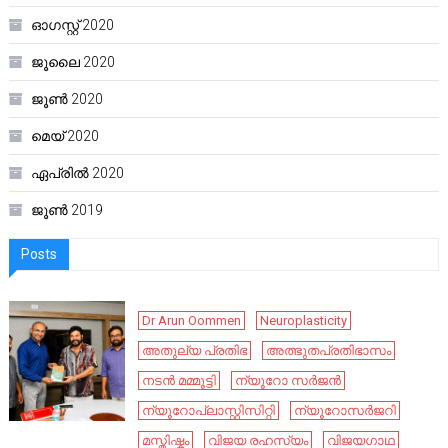
ഓഗസ്റ്റ്‌ 2020
ജൂലൈ 2020
ജൂൺ 2020
മെയ്‌ 2020
ഏപ്രിൽ 2020
ജൂൺ 2019
Posts
Dr Arun Oommen
Neuroplasticity
അതുല്യ പ്രതിഭ
അത്ഭുതപ്രതിഭാസം
നടൻ മമ്മൂട്ടി
ന്യൂറോ സർജൻ
ന്യൂറോപ്ലാസ്റ്റിസിറ്റി
ന്യൂറോസർജറി
മസ്തിഷ്കം
വിജയ രഹസ്യം
വിജയഗാഥ