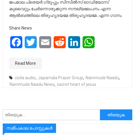
ജപമാല പ്രെയര്‍ ഗ്രൂപ്പും സിസില്‍സ് ഓഡിയോസ്
കുവൈറ്റും ചേര്‍ന്നൊരുക്കുന്ന സൗഖ്യലേപനം എന്ന
ആല്‍ബത്തിലെ തിരുഹൃദയമേ തിരുഹൃദയമേ..എന്ന ഗാനം
Share News
Facebook
Twitter
Email
Reddit
LinkedIn
WhatsApp
Read More
cicila audio
,
Japamala Prayer Group
,
Nammude Naadu
,
Nammude Naadu News
,
sacret heart of jesus
അനേഷിക്കുക
സമീപകാല പോസ്റ്റുകൾ