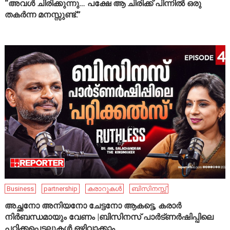
“അവൾ ചിരിക്കുന്നു… പക്ഷേ ആ ചിരിക്ക് പിന്നിൽ ഒരു
തകർന്ന മനസ്സുണ്ട്.”
Business
partnership
കരാറുകൾ
ബിസിനസ്സ്
അച്ഛനോ അനിയനോ ചേട്ടനോ ആകട്ടെ, കരാർ
നിർബന്ധമായും വേണം |ബിസിനസ് പാർട്ണർഷിപ്പിലെ
പറ്റിക്കപ്പെടലുകൾ ഒഴിവാക്കാം..