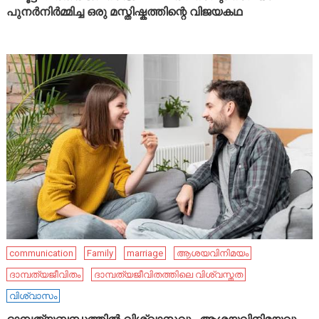
പുനർനിർമ്മിച്ച ഒരു മസ്തിഷ്കത്തിന്റെ വിജയകഥ
communication
Family
marriage
ആശയവിനിമയം
ദാമ്പത്യജീവിതം
ദാമ്പത്യജീവിതത്തിലെ വിശ്വസ്തത
വിശ്വാസം