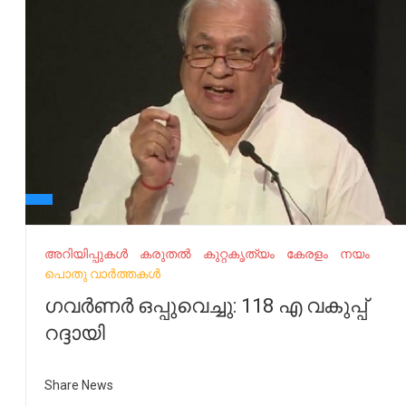
അറിയിപ്പുകൾ
കരുതൽ
കുറ്റകൃത്യം
കേരളം
നയം
പൊതു വാർത്തകൾ
ഗവർണർ ഒപ്പുവെച്ചു: 118 എ വകുപ്പ്
റദ്ദായി
Share News