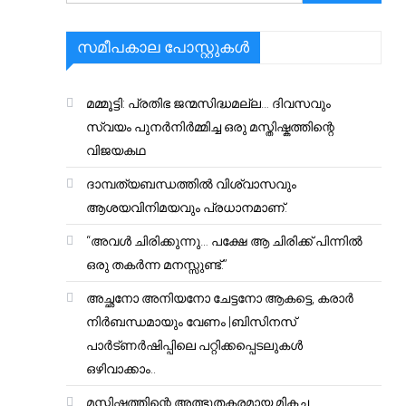
സമീപകാല പോസ്റ്റുകൾ
മമ്മൂട്ടി: പ്രതിഭ ജന്മസിദ്ധമല്ല… ദിവസവും
സ്വയം പുനർനിർമ്മിച്ച ഒരു മസ്തിഷ്കത്തിന്റെ
വിജയകഥ
ദാമ്പത്യബന്ധത്തിൽ വിശ്വാസവും
ആശയവിനിമയവും പ്രധാനമാണ്.
“അവൾ ചിരിക്കുന്നു… പക്ഷേ ആ ചിരിക്ക് പിന്നിൽ
ഒരു തകർന്ന മനസ്സുണ്ട്.”
അച്ഛനോ അനിയനോ ചേട്ടനോ ആകട്ടെ, കരാർ
നിർബന്ധമായും വേണം |ബിസിനസ്
പാർട്ണർഷിപ്പിലെ പറ്റിക്കപ്പെടലുകൾ
ഒഴിവാക്കാം..
മസ്തിഷ്കത്തിന്റെ അത്ഭുതകരമായ മികച്ച