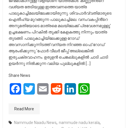
ജന്മമാകാനുള്ള വിളിയാണ് യാത്രകൾ. കണ്ണൂരിൻ്റെ
വശ്യത തേടിയുള്ള ഇത്തവണത്തെ യാത്ര
പാലുകാച്ചിമലയിലേക്കായിരുന്നു. ശിവപാർവ്വതിമാരുടെ
ഐതീഹ്യ മുറങ്ങുന്ന പാലുകാച്ചിമല. വനംവകപ്പിൻ്റെ
അനുമതിയോടെ മാത്രമെ മലയിലേക്ക് പ്രവേശനമുള്ളൂ’
ഉച്ചഭക്ഷണം പിറകിൽ തൂക്കി കേളകത്തു നിന്നും യാത്ര
തുടങ്ങി. പാലുകാച്ചിയിലേക്കുള്ള റോഡ്
അവസാനിക്കുന്നിടത്ത് വന്യത നിറഞ്ഞ ഓഫ് റോഡ്
ആരംഭിക്കുന്നു ‘ഫോർ വീലർ ജീപ്പ് അല്ലെങ്കിൽ
ഇരുചക്രവാഹനം. ഉരുളൻ ചെങ്കല്ലുകളിൽ ചാടി ചാടി
ഉയർന്നു നിൽക്കുന്ന വലിയ പുല്ലുകളിൽ […]
Share News
Facebook
Twitter
Email
Reddit
LinkedIn
WhatsApp
Read More
Nammude Naadu News
,
nammude nadu kerala
,