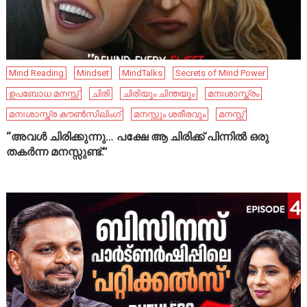
Mind Reading
Mindset
MindTalks
Secrets of Mind Power
ഉപബോധ മനസ്സ്
ചിരി
ചിരിയും ചിന്തയും
മനഃശാസ്ത്രം
മനഃശാസ്ത്ര കൗൺസിലിംഗ്
മനസ്സും ശരീരവും
മനസ്സ്
“അവൾ ചിരിക്കുന്നു… പക്ഷേ ആ ചിരിക്ക് പിന്നിൽ ഒരു
തകർന്ന മനസ്സുണ്ട്.”