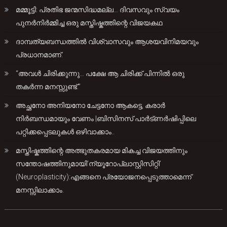
മമ്മൂട്ടി: പ്രതിഭ ജന്മസിദ്ധമല്ല… ദിവസവും സ്വയം
പുനർനിർമ്മിച്ച ഒരു മസ്തിഷ്കത്തിന്റെ വിജയകഥ
ദാമ്പത്യബന്ധത്തിൽ വിശ്വാസവും ആശയവിനിമയവും
പ്രധാനമാണ്.
“അവൾ ചിരിക്കുന്നു… പക്ഷേ ആ ചിരിക്ക് പിന്നിൽ ഒരു
തകർന്ന മനസ്സുണ്ട്.”
അച്ഛനോ അനിയനോ ചേട്ടനോ ആകട്ടെ, കരാർ
നിർബന്ധമായും വേണം |ബിസിനസ് പാർട്ണർഷിപ്പിലെ
പറ്റിക്കപ്പെടലുകൾ ഒഴിവാക്കാം..
മസ്തിഷ്കത്തിന്റെ അത്ഭുതകരമായ മികച്ച വിജയത്തിനും
സന്തോഷത്തിനുമായി’ന്യൂറോപ്ലാസ്റ്റിസിറ്റി’
(Neuroplasticity):എങ്ങനെ പ്രയോജനപ്പെടുത്താമെന്ന്
മനസ്സിലാക്കാം.