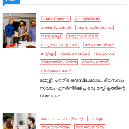
Dr Arun Oommen
Neuroplasticity
അതുല്യ പ്രതിഭ
അത്ഭുതപ്രതിഭാസം
നടൻ മമ്മൂട്ടി
ന്യൂറോ സർജൻ
ന്യൂറോപ്ലാസ്റ്റിസിറ്റി
ന്യൂറോസർജറി
മസ്തിഷ്കം
വിജയ രഹസ്യം
വിജയഗാഥ
വിജയത്തിന് പിന്നിൽ
വിജയപഥങ്ങൾ
വിജയാശംസകൾ
മമ്മൂട്ടി: പ്രതിഭ ജന്മസിദ്ധമല്ല… ദിവസവും
സ്വയം പുനർനിർമ്മിച്ച ഒരു മസ്തിഷ്കത്തിന്റെ
വിജയകഥ
communication
Family
marriage
ആശയവിനിമയം
ദാമ്പത്യജീവിതം