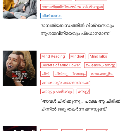
ദാമ്പത്യജീവിതത്തിലെ വിശ്വസ്തത
വിശ്വാസം
ദാമ്പത്യബന്ധത്തിൽ വിശ്വാസവും
ആശയവിനിമയവും പ്രധാനമാണ്.
Mind Reading
Mindset
MindTalks
Secrets of Mind Power
ഉപബോധ മനസ്സ്
ചിരി
ചിരിയും ചിന്തയും
മനഃശാസ്ത്രം
മനഃശാസ്ത്ര കൗൺസിലിംഗ്
മനസ്സും ശരീരവും
മനസ്സ്
“അവൾ ചിരിക്കുന്നു… പക്ഷേ ആ ചിരിക്ക്
പിന്നിൽ ഒരു തകർന്ന മനസ്സുണ്ട്.”