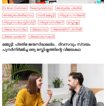
Dr Arun Oommen
Neuroplasticity
അതുല്യ പ്രതിഭ
അത്ഭുതപ്രതിഭാസം
നടൻ മമ്മൂട്ടി
ന്യൂറോ സർജൻ
ന്യൂറോപ്ലാസ്റ്റിസിറ്റി
ന്യൂറോസർജറി
മസ്തിഷ്കം
വിജയ രഹസ്യം
വിജയഗാഥ
വിജയത്തിന് പിന്നിൽ
വിജയപഥങ്ങൾ
വിജയാശംസകൾ
മമ്മൂട്ടി: പ്രതിഭ ജന്മസിദ്ധമല്ല… ദിവസവും സ്വയം
പുനർനിർമ്മിച്ച ഒരു മസ്തിഷ്കത്തിന്റെ വിജയകഥ