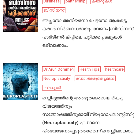
Business
partnership
കരാറുകൾ
ബിസിനസ്സ്
അച്ഛനോ അനിയനോ ചേട്ടനോ ആകട്ടെ,
കരാർ നിർബന്ധമായും വേണം |ബിസിനസ്
പാർട്ണർഷിപ്പിലെ പറ്റിക്കപ്പെടലുകൾ
ഒഴിവാക്കാം..
Dr Arun Oommen
Health Tips
healthcare
Neuroplasticity
ഡോ .അരുൺ ഉമ്മൻ
തലച്ചോർ
മസ്തിഷ്കത്തിന്റെ അത്ഭുതകരമായ മികച്ച
വിജയത്തിനും
സന്തോഷത്തിനുമായി’ന്യൂറോപ്ലാസ്റ്റിസിറ്റി’
(Neuroplasticity):എങ്ങനെ
പ്രയോജനപ്പെടുത്താമെന്ന് മനസ്സിലാക്കാം.