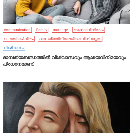
communication
Family
marriage
ആശയവിനിമയം
ദാമ്പത്യജീവിതം
ദാമ്പത്യജീവിതത്തിലെ വിശ്വസ്തത
വിശ്വാസം
ദാമ്പത്യബന്ധത്തിൽ വിശ്വാസവും ആശയവിനിമയവും
പ്രധാനമാണ്.