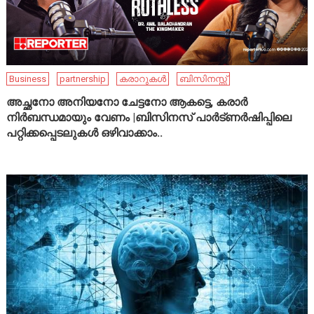
Business
partnership
കരാറുകൾ
ബിസിനസ്സ്
അച്ഛനോ അനിയനോ ചേട്ടനോ ആകട്ടെ, കരാർ
നിർബന്ധമായും വേണം |ബിസിനസ് പാർട്ണർഷിപ്പിലെ
പറ്റിക്കപ്പെടലുകൾ ഒഴിവാക്കാം..