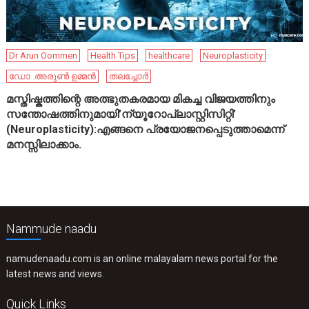
Dr Arun Oommen
Health Tips
healthcare
Neuroplasticity
ഡോ .അരുൺ ഉമ്മൻ
തലച്ചോർ
മസ്തിഷ്കത്തിന്റെ അത്ഭുതകരമായ മികച്ച വിജയത്തിനും
സന്തോഷത്തിനുമായി’ന്യൂറോപ്ലാസ്റ്റിസിറ്റി’
(Neuroplasticity):എങ്ങനെ പ്രയോജനപ്പെടുത്താമെന്ന്
മനസ്സിലാക്കാം.
Nammude naadu
namudenaadu.com is an online malayalam news portal for the
latest news and views.
Quick Links