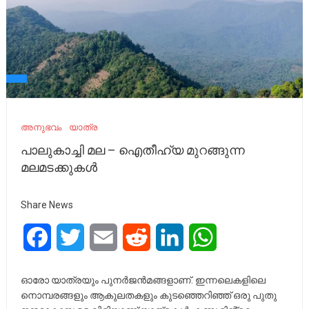
അനുഭവം
യാത്ര
പാലുകാച്ചി മല – ഐതീഹ്യ മുറങ്ങുന്ന
മലമടക്കുകൾ
Share News
Facebook
Twitter
Email
Reddit
LinkedIn
WhatsApp
ഓരോ യാത്രയും പുനർജൻമങ്ങളാണ്. ഇന്നലെകളിലെ
നൊമ്പരങ്ങളും ആകുലതകളും കുടഞ്ഞെറിഞ്ഞ് ഒരു പുതു