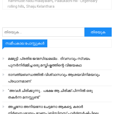
nammude nadu malayalam
,
Paalukachi Hill - Legendary
rolling hills
,
Shaiju Kelanthara
അനേഷിക്കുക
സമീപകാല പോസ്റ്റുകൾ
മമ്മൂട്ടി: പ്രതിഭ ജന്മസിദ്ധമല്ല… ദിവസവും സ്വയം
പുനർനിർമ്മിച്ച ഒരു മസ്തിഷ്കത്തിന്റെ വിജയകഥ
ദാമ്പത്യബന്ധത്തിൽ വിശ്വാസവും ആശയവിനിമയവും
പ്രധാനമാണ്.
“അവൾ ചിരിക്കുന്നു… പക്ഷേ ആ ചിരിക്ക് പിന്നിൽ ഒരു
തകർന്ന മനസ്സുണ്ട്.”
അച്ഛനോ അനിയനോ ചേട്ടനോ ആകട്ടെ, കരാർ
നിർബന്ധമായും വേണം |ബിസിനസ് പാർട്ണർഷിപ്പിലെ