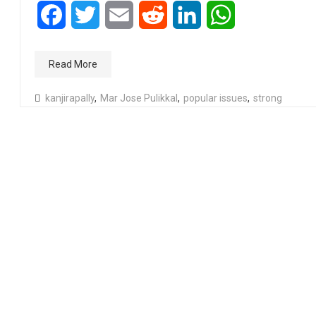
Facebook
Twitter
Email
Reddit
LinkedIn
WhatsApp
Read More
kanjirapally
,
Mar Jose Pulikkal
,
popular issues
,
strong