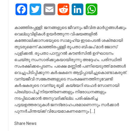
Facebook
Twitter
Email
Reddit
LinkedIn
WhatsApp
കാഞ്ഞിരപ്പള്ളി: ജനങ്ങളുടെ ജീവനും ജീവിത മാര്‍ഗ്ഗങ്ങള്‍ക്കും
വെല്ലുവിളികള്‍ ഉയര്‍ത്തുന്ന വിഷയങ്ങളില്‍
കത്തോലിക്കാസഭയുടെ സാമൂഹ്യ ഇടപെടല്‍ ശക്തമായി
തുടരുമെന്ന് കാഞ്ഞിരപ്പള്ളി രൂപതാ ബിഷപ് മാര്‍ ജോസ്
പുളിക്കല്‍. രൂപതാ പാസ്റ്ററല്‍ കൗണ്‍സില്‍ ഉദ്ഘാടനം
ചെയ്തു സംസാരിക്കുകയായിരുന്നു അദ്ദേഹം. പരിസ്ഥിതി
സംരക്ഷിക്കപ്പെടണം. പക്ഷെ മണ്ണില്‍ പണിയെടുത്ത് മരങ്ങള്‍
വെച്ചുപിടിപ്പിക്കുന്ന കര്‍ഷകനെ ആട്ടിപ്പായിച്ചുകൊണ്ടാകരുത്.
വന്യജീവി സങ്കേതങ്ങളുടെ സംരക്ഷണത്തിനുവേണ്ടി
കര്‍ഷകരുടെ റവന്യൂ ഭൂമി കയ്യേറി ബഫര്‍ സോണായി
പ്രഖ്യാപിച്ച് നിയന്ത്രണങ്ങളും നിരോധനങ്ങളും
നടപ്പിലാക്കാന്‍ അനുവദിക്കില്ല. പരിഷ്‌കരിച്ച
പട്ടയഉത്തരവുകള്‍ ജനദ്രോഹപരമാണെന്നും സര്‍ക്കാര്‍
പുനഃര്‍ചിന്തയ്ക്ക് വിധേയമാകണമെന്നും […]
Share News