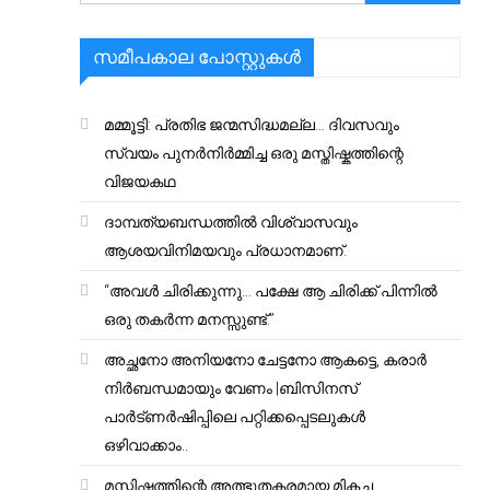
സമീപകാല പോസ്റ്റുകൾ
മമ്മൂട്ടി: പ്രതിഭ ജന്മസിദ്ധമല്ല… ദിവസവും
സ്വയം പുനർനിർമ്മിച്ച ഒരു മസ്തിഷ്കത്തിന്റെ
വിജയകഥ
ദാമ്പത്യബന്ധത്തിൽ വിശ്വാസവും
ആശയവിനിമയവും പ്രധാനമാണ്.
“അവൾ ചിരിക്കുന്നു… പക്ഷേ ആ ചിരിക്ക് പിന്നിൽ
ഒരു തകർന്ന മനസ്സുണ്ട്.”
അച്ഛനോ അനിയനോ ചേട്ടനോ ആകട്ടെ, കരാർ
നിർബന്ധമായും വേണം |ബിസിനസ്
പാർട്ണർഷിപ്പിലെ പറ്റിക്കപ്പെടലുകൾ
ഒഴിവാക്കാം..
മസ്തിഷ്കത്തിന്റെ അത്ഭുതകരമായ മികച്ച