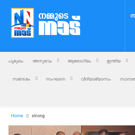
Skip
to
ന
content
Nammude Naadu
നമ്മുടെ നാട്
പൂമുഖം
അനുഭവം
ആരോഗ്യം
ഇന്ത്യ
സന്ദേശം
സംഘടന
വിദ്യാഭ്യാസം
സാമ്പത
Home
strong