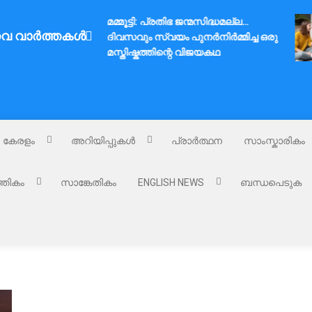
മമ്മൂട്ടി: പ്രതിഭ ജന്മസിദ്ധമല്ല…
വ വാർത്തകൾ
ദിവസവും സ്വയം പുനർനിർമ്മിച്ച ഒരു
മസ്തിഷ്കത്തിന്റെ വിജയകഥ
കേരളം
അറിയിപ്പുകൾ
പ്രാർത്ഥന
സാംസ്കാരികം
്തികം
സാങ്കേതികം
ENGLISH NEWS
ബന്ധപെടുക