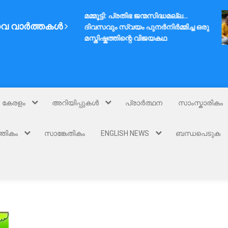
മമ്മൂട്ടി: പ്രതിഭ ജന്മസിദ്ധമല്ല…
വ വാർത്തകൾ
ദിവസവും സ്വയം പുനർനിർമ്മിച്ച ഒരു
മസ്തിഷ്കത്തിന്റെ വിജയകഥ
കേരളം
അറിയിപ്പുകൾ
പ്രാർത്ഥന
സാംസ്കാരികം
്തികം
സാങ്കേതികം
ENGLISH NEWS
ബന്ധപെടുക