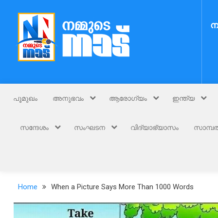
Skip
to
ന
content
Nammude Naadu
നമ്മുടെ നാട്
പൂമുഖം
അനുഭവം
ആരോഗ്യം
ഇന്ത്യ
സന്ദേശം
സംഘടന
വിദ്യാഭ്യാസം
സാമ്പത
Home
When a Picture Says More Than 1000 Words