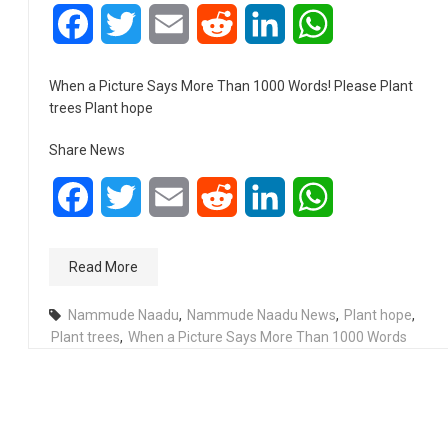
Facebook
Twitter
Email
Reddit
LinkedIn
WhatsApp
When a Picture Says More Than 1000 Words! Please Plant
trees Plant hope
Share News
Facebook
Twitter
Email
Reddit
LinkedIn
WhatsApp
Read More
Nammude Naadu
,
Nammude Naadu News
,
Plant hope
,
Plant trees
,
When a Picture Says More Than 1000 Words