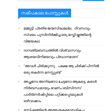
സമീപകാല പോസ്റ്റുകൾ
മമ്മൂട്ടി: പ്രതിഭ ജന്മസിദ്ധമല്ല… ദിവസവും
സ്വയം പുനർനിർമ്മിച്ച ഒരു മസ്തിഷ്കത്തിന്റെ
വിജയകഥ
ദാമ്പത്യബന്ധത്തിൽ വിശ്വാസവും
ആശയവിനിമയവും പ്രധാനമാണ്.
“അവൾ ചിരിക്കുന്നു… പക്ഷേ ആ ചിരിക്ക് പിന്നിൽ
ഒരു തകർന്ന മനസ്സുണ്ട്.”
അച്ഛനോ അനിയനോ ചേട്ടനോ ആകട്ടെ, കരാർ
നിർബന്ധമായും വേണം |ബിസിനസ്
പാർട്ണർഷിപ്പിലെ പറ്റിക്കപ്പെടലുകൾ
ഒഴിവാക്കാം..
മസ്തിഷ്കത്തിന്റെ അത്ഭുതകരമായ മികച്ച