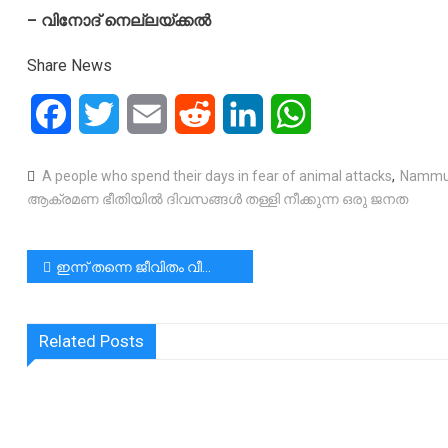
– വിനോദ് നെല്ലയ്ക്കൽ
Share News
Facebook
Twitter
Email
Reddit
LinkedIn
WhatsApp
A people who spend their days in fear of animal attacks
,
Nammu
ആക്രമണ ഭീതിയിൽ ദിവസങ്ങൾ തള്ളി നീക്കുന്ന ഒരു ജനത
പോസ്റ്റുകളിലൂടെ
ഇന്ന് തന്നെ ജീവിതം വീണ്ടും തുടങ്ങുക ചങ്ങാതി!!! | great motivation, confidence and hope.|Start Again | Rev Dr Vincent Variath
Related Posts