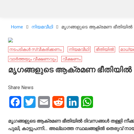
Home
നിയമവീഥി
മൃഗങ്ങളുടെ ആക്രമണ ഭീതിയിൽ ദ
നടപടികൾ സ്വീകരിക്കണം.
നിയമവീഥി
ഭീതിയില്‍
മാധ്യ
വാർത്തയും വീക്ഷണവും
വീക്ഷണം
മൃഗങ്ങളുടെ ആക്രമണ ഭീതിയിൽ ദ
Share News
Facebook
Twitter
Email
Reddit
LinkedIn
WhatsApp
മൃഗങ്ങളുടെ ആക്രമണ ഭീതിയിൽ ദിവസങ്ങൾ തള്ളി നീ
പുലി, കാട്ടുപന്നി… അല്ലാത്ത സ്ഥലങ്ങളിൽ തെരുവ് നാ