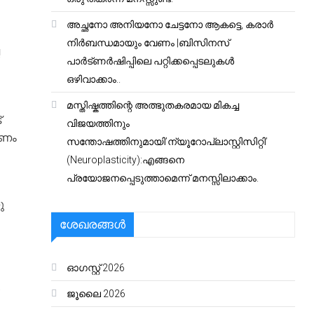
അച്ഛനോ അനിയനോ ചേട്ടനോ ആകട്ടെ, കരാർ
നിർബന്ധമായും വേണം |ബിസിനസ്
!
പാർട്ണർഷിപ്പിലെ പറ്റിക്കപ്പെടലുകൾ
ഒഴിവാക്കാം..
മസ്തിഷ്കത്തിന്റെ അത്ഭുതകരമായ മികച്ച
്
വിജയത്തിനും
ാണം
സന്തോഷത്തിനുമായി’ന്യൂറോപ്ലാസ്റ്റിസിറ്റി’
(Neuroplasticity):എങ്ങനെ
പ്രയോജനപ്പെടുത്താമെന്ന് മനസ്സിലാക്കാം.
ു
ശേഖരങ്ങൾ
ഓഗസ്റ്റ്‌ 2026
ജൂലൈ 2026