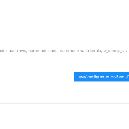
de naadu nws
,
nammude nadu
,
nammude nadu kerala
,
മൃഗങ്ങളുടെ
അഭിവന്ദ്യ ഡോ. മാർ അപ്രേം മെത