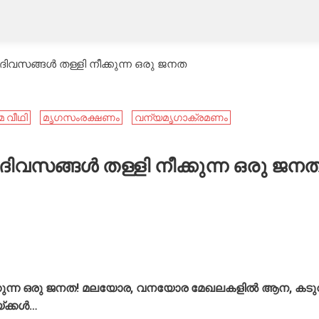
ിവസങ്ങൾ തള്ളി നീക്കുന്ന ഒരു ജനത
മ വീഥി
മൃഗസംരക്ഷണം
വന്യമൃഗാക്രമണം
ിവസങ്ങൾ തള്ളി നീക്കുന്ന ഒരു ജന
ക്കുന്ന ഒരു ജനത! മലയോര, വനയോര മേഖലകളിൽ ആന, കടു
യ്ക്കൾ…