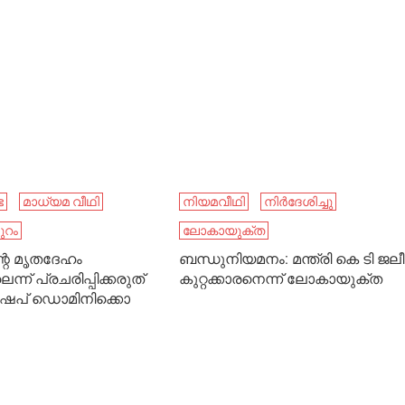
ഭ
മാധ്യമ വീഥി
നിയമവീഥി
നിര്‍ദേശിച്ചു
ുറം
ലോകായുക്ത
്റെ മൃതദേഹം
ബന്ധുനിയമനം: മന്ത്രി കെ ടി ജലീ
ന്ന് പ്രചരിപ്പിക്കരുത്
കുറ്റക്കാരനെന്ന് ലോകായുക്ത
 ബിഷപ് ഡൊമിനിക്കൊ