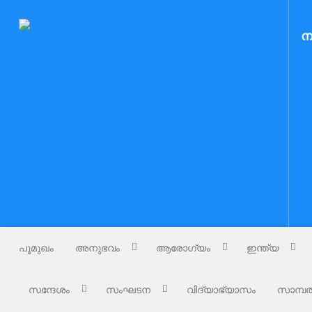
Skip
to
Nammude Naadu
ന
നമ്മുടെ നാട്
content
പൂമുഖം
അനുഭവം
ആരോഗ്യം
ഇന്ത്യ
സന്ദേശം
സംഘടന
വിദ്യാഭ്യാസം
സാമ്പത