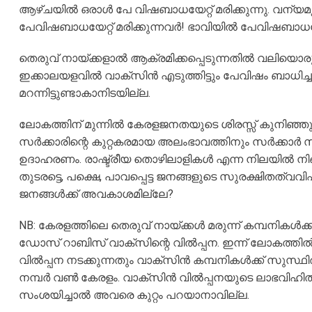
ആഴ്ചയിൽ ഒരാൾ പേ വിഷബാധയേറ്റ് മരിക്കുന്നു. വന്യ
പേവിഷബാധയേറ്റ് മരിക്കുന്നവർ! ഭാവിയിൽ പേവിഷബാധയേറ
തെരുവ് നായ്ക്കളാൽ ആക്രമിക്കപ്പെടുന്നതിൽ വലിയൊരു 
ഇക്കാലയളവിൽ വാക്സിൻ എടുത്തിട്ടും പേവിഷം ബാധിച്ചു
മറന്നിട്ടുണ്ടാകാനിടയില്ല.
ലോകത്തിന് മുന്നിൽ കേരളജനതയുടെ ശിരസ്സ് കുനിഞ്ഞു
സർക്കാരിന്റെ കുറ്റകരമായ അലംഭാവത്തിനും സർക്കാർ സ
ഉദാഹരണം. രാഷ്ട്രീയ തൊഴിലാളികൾ എന്ന നിലയിൽ ന
തുടരട്ടെ, പക്ഷെ, പാവപ്പെട്ട ജനങ്ങളുടെ സുരക്ഷിതത്വ
ജനങ്ങൾക്ക് അവകാശമില്ലേ?
NB: കേരളത്തിലെ തെരുവ് നായ്ക്കൾ മരുന്ന് കമ്പന
ഡോസ് റാബിസ് വാക്സിന്റെ വിൽപ്പന. ഇന്ന് ലോകത്ത
വിൽപ്പന നടക്കുന്നതും വാക്സിൻ കമ്പനികൾക്ക് സുസ്ഥിര
നമ്പർ വൺ കേരളം. വാക്സിൻ വിൽപ്പനയുടെ ലാഭവിഹിതം ഏ
സംശയിച്ചാൽ അവരെ കുറ്റം പറയാനാവില്ല.