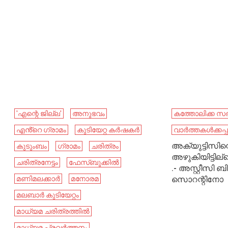
'എന്റെ ജില്ല'
അനുഭവം
കത്തോലിക്ക സ
എൻ്റെ ഗ്രാമം
കുടിയേറ്റ കർഷകർ
വാർത്തകൾക്കപ്പ
അക്യുട്ടിസിന
കുടുംബം
ഗ്രാമം
ചരിത്രം
അഴുകിയിട്ടില്ലെ
ചരിത്രനേട്ടം
ഫേസ്ബുക്കിൽ
.- അസ്റ്റീസി
മണിമലക്കാർ
മനോരമ
സൊറന്റിനോ
മലബാർ കുടിയേറ്റം
മാധ്യമ ചരിത്രത്തിൽ
മാധ്യമ പ്രവര്‍ത്തനം