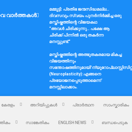
മമ്മൂട്ടി: പ്രതിഭ ജന്മസിദ്ധമല്ല…
വ വാർത്തകൾ
ദിവസവും സ്വയം പുനർനിർമ്മിച്ച ഒരു
മസ്തിഷ്കത്തിന്റെ വിജയകഥ
“അവൾ ചിരിക്കുന്നു… പക്ഷേ ആ
ചിരിക്ക് പിന്നിൽ ഒരു തകർന്ന
മനസ്സുണ്ട്.”
മസ്തിഷ്കത്തിന്റെ അത്ഭുതകരമായ മികച്ച
വിജയത്തിനും
സന്തോഷത്തിനുമായി’ന്യൂറോപ്ലാസ്റ്റിസിറ്റ
(Neuroplasticity):എങ്ങനെ
പ്രയോജനപ്പെടുത്താമെന്ന്
മനസ്സിലാക്കാം.
കേരളം
അറിയിപ്പുകൾ
പ്രാർത്ഥന
സാംസ്കാരികം
്തികം
സാങ്കേതികം
ENGLISH NEWS
ബന്ധപെടുക