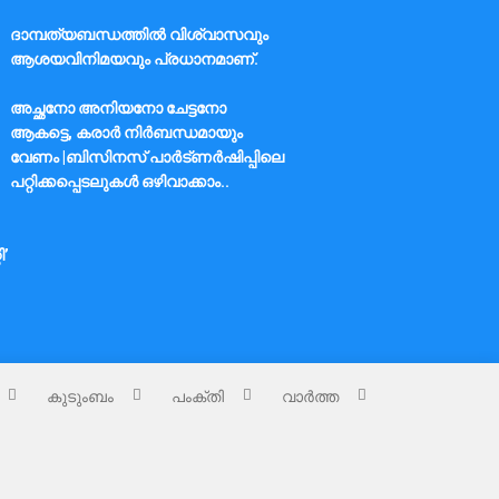
ദാമ്പത്യബന്ധത്തിൽ വിശ്വാസവും
ആശയവിനിമയവും പ്രധാനമാണ്.
അച്ഛനോ അനിയനോ ചേട്ടനോ
ആകട്ടെ, കരാർ നിർബന്ധമായും
വേണം |ബിസിനസ് പാർട്ണർഷിപ്പിലെ
പറ്റിക്കപ്പെടലുകൾ ഒഴിവാക്കാം..
ി’
കുടുംബം
പംക്തി
വാർത്ത