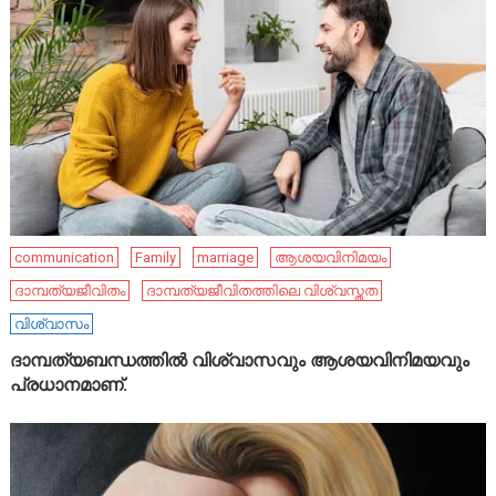
communication
Family
marriage
ആശയവിനിമയം
ദാമ്പത്യജീവിതം
ദാമ്പത്യജീവിതത്തിലെ വിശ്വസ്തത
വിശ്വാസം
ദാമ്പത്യബന്ധത്തിൽ വിശ്വാസവും ആശയവിനിമയവും
പ്രധാനമാണ്.