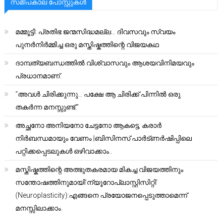
സമീപകാല പോസ്റ്റുകൾ
മമ്മൂട്ടി: പ്രതിഭ ജന്മസിദ്ധമല്ല… ദിവസവും സ്വയം
പുനർനിർമ്മിച്ച ഒരു മസ്തിഷ്കത്തിന്റെ വിജയകഥ
ദാമ്പത്യബന്ധത്തിൽ വിശ്വാസവും ആശയവിനിമയവും
പ്രധാനമാണ്.
“അവൾ ചിരിക്കുന്നു… പക്ഷേ ആ ചിരിക്ക് പിന്നിൽ ഒരു
തകർന്ന മനസ്സുണ്ട്.”
അച്ഛനോ അനിയനോ ചേട്ടനോ ആകട്ടെ, കരാർ
നിർബന്ധമായും വേണം |ബിസിനസ് പാർട്ണർഷിപ്പിലെ
പറ്റിക്കപ്പെടലുകൾ ഒഴിവാക്കാം..
മസ്തിഷ്കത്തിന്റെ അത്ഭുതകരമായ മികച്ച വിജയത്തിനും
സന്തോഷത്തിനുമായി’ന്യൂറോപ്ലാസ്റ്റിസിറ്റി’
(Neuroplasticity):എങ്ങനെ പ്രയോജനപ്പെടുത്താമെന്ന്
മനസ്സിലാക്കാം.