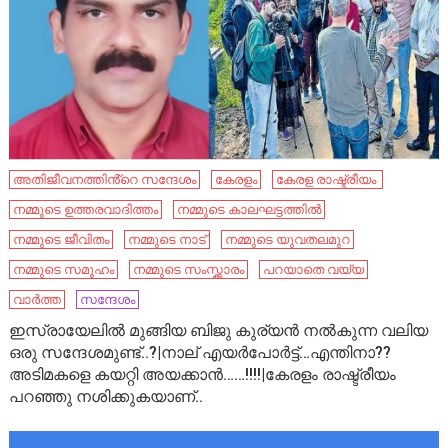
അതിജീവനത്തിൻ്റെ സന്ദേശം
കേരളം
കേ​രള രാഷ്ട്രീയം ​
നമ്മുടെ ഉത്തരവാദിത്തം
നമ്മുടെ കാലഘട്ടത്തിൽ
നമ്മുടെ ജീവിതം
നമ്മുടെ നാട്‌
നമ്മുടെ യുവതലമുറ
നമ്മുടെ സമൂഹം
നമ്മുടെ സംസ്ക്കാരം
പറയാതെ വയ്യ
വാർത്ത
സന്ദേശം
ഇസ്രായേലിൽ മുങ്ങിയ ബിജു കുര്യൻ നൽകുന്ന വലിയ
ഒരു സന്ദേശമുണ്ട്..?|നാല് എയർപോർട്ട്…എന്തിനാ??
അടിമകളെ കയറ്റി അയക്കാൻ……!!!!|കേരളം രാഷ്ട്രീയം
പറഞ്ഞു നശിക്കുകയാണ്..