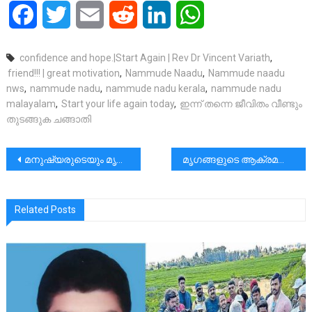
Facebook
Twitter
Email
Reddit
LinkedIn
WhatsApp
confidence and hope.|Start Again | Rev Dr Vincent Variath
,
friend!!! | great motivation
,
Nammude Naadu
,
Nammude naadu
nws
,
nammude nadu
,
nammude nadu kerala
,
nammude nadu
malayalam
,
Start your life again today
,
ഇന്ന് തന്നെ ജീവിതം വീണ്ടും
തുടങ്ങുക ചങ്ങാതി
പോസ്റ്റുകളിലൂടെ
മനുഷ്യരുടെയും മൃഗങ്ങളുടെയും ഡോക്ടർമാർ തമ്മിലെന്ത്?|വൺ മെഡിസിൻ :സകല ജീവജാലങ്ങളുടെയും രോഗ ചികിൽസ ഒന്നിക്കുന്ന ഇടം
മൃഗങ്ങളുടെ ആക്രമണ ഭീതിയിൽ ദിവസങ്ങൾ തള്ളി നീക്കുന്ന ഒരു ജനത
Related Posts