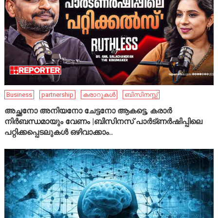
Business
partnership
കരാറുകൾ
ബിസിനസ്സ്
അച്ഛനോ അനിയനോ ചേട്ടനോ ആകട്ടെ, കരാർ
നിർബന്ധമായും വേണം |ബിസിനസ് പാർട്ണർഷിപ്പിലെ
പറ്റിക്കപ്പെടലുകൾ ഒഴിവാക്കാം..