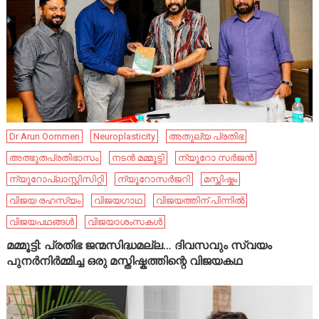
Dr Arun Oommen
Neuroplasticity
അതുല്യ പ്രതിഭ
അത്ഭുതപ്രതിഭാസം
നടൻ മമ്മൂട്ടി
ന്യൂറോ സർജൻ
ന്യൂറോപ്ലാസ്റ്റിസിറ്റി
ന്യൂറോസർജറി
മസ്തിഷ്കം
വിജയ രഹസ്യം
വിജയഗാഥ
വിജയത്തിന് പിന്നിൽ
വിജയപഥങ്ങൾ
വിജയാശംസകൾ
മമ്മൂട്ടി: പ്രതിഭ ജന്മസിദ്ധമല്ല… ദിവസവും സ്വയം
പുനർനിർമ്മിച്ച ഒരു മസ്തിഷ്കത്തിന്റെ വിജയകഥ