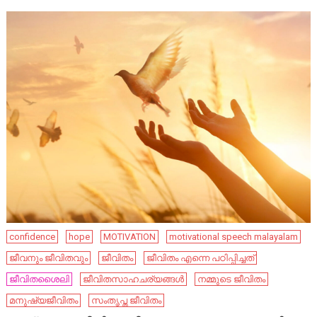
confidence
hope
MOTIVATION
motivational speech malayalam
ജീവനും ജീവിതവും
ജീവിതം
ജീവിതം എന്നെ പഠിപ്പിച്ചത്
ജീവിതശൈലി
ജീവിതസാഹചര്യങ്ങൾ
നമ്മുടെ ജീവിതം
മനുഷ്യജീവിതം
സംതൃപ്ത ജീവിതം