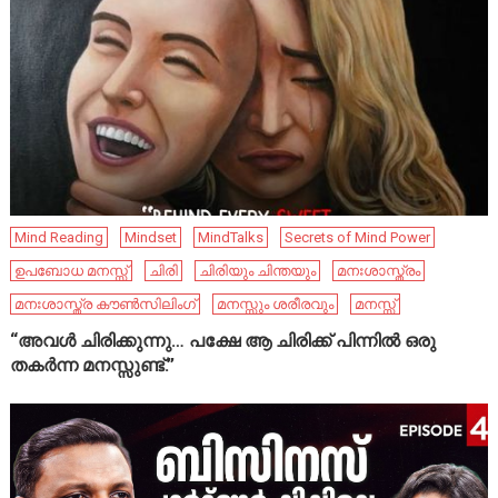
Mind Reading
Mindset
MindTalks
Secrets of Mind Power
ഉപബോധ മനസ്സ്
ചിരി
ചിരിയും ചിന്തയും
മനഃശാസ്ത്രം
മനഃശാസ്ത്ര കൗൺസിലിംഗ്
മനസ്സും ശരീരവും
മനസ്സ്
“അവൾ ചിരിക്കുന്നു… പക്ഷേ ആ ചിരിക്ക് പിന്നിൽ ഒരു
തകർന്ന മനസ്സുണ്ട്.”