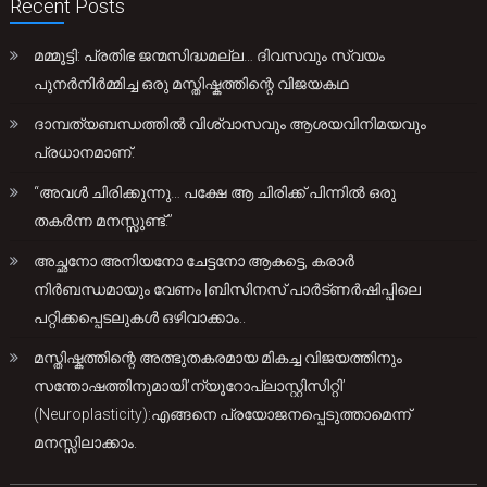
Recent Posts
മമ്മൂട്ടി: പ്രതിഭ ജന്മസിദ്ധമല്ല… ദിവസവും സ്വയം
പുനർനിർമ്മിച്ച ഒരു മസ്തിഷ്കത്തിന്റെ വിജയകഥ
ദാമ്പത്യബന്ധത്തിൽ വിശ്വാസവും ആശയവിനിമയവും
പ്രധാനമാണ്.
“അവൾ ചിരിക്കുന്നു… പക്ഷേ ആ ചിരിക്ക് പിന്നിൽ ഒരു
തകർന്ന മനസ്സുണ്ട്.”
അച്ഛനോ അനിയനോ ചേട്ടനോ ആകട്ടെ, കരാർ
നിർബന്ധമായും വേണം |ബിസിനസ് പാർട്ണർഷിപ്പിലെ
പറ്റിക്കപ്പെടലുകൾ ഒഴിവാക്കാം..
മസ്തിഷ്കത്തിന്റെ അത്ഭുതകരമായ മികച്ച വിജയത്തിനും
സന്തോഷത്തിനുമായി’ന്യൂറോപ്ലാസ്റ്റിസിറ്റി’
(Neuroplasticity):എങ്ങനെ പ്രയോജനപ്പെടുത്താമെന്ന്
മനസ്സിലാക്കാം.