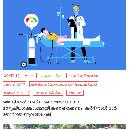
COVID 19
Health
ആരോഗ്യം
കോവി ഡ് ജാഗ്രത
കോവിഡ് 19
കർദിനാൾ മാർ ജോർജ്ജ് ആലഞ്ചേരി
നമ്മളുടെ നാട്‌
നമ്മുടെ ജീവിതം
നിലപാട്
മെഡിക്കൽ ഓക്സിജൻ അടിസ്ഥാന
മനുഷ്യാവകാശമായി കണക്കാക്കണം: കർദിനാൾ മാർ
ജോർജ്ജ് ആലഞ്ചേരി