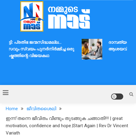
Skip
to
content
Nammude Naadu
മൂട്ടി: പ്രതിഭ ജന്മസിദ്ധമല്ല…
ദാമ്പത്യബന്ധത
വസവും സ്വയം പുനർനിർമ്മിച്ച ഒരു
ആശയവിനിമയവു
്തിഷ്കത്തിന്റെ വിജയകഥ
Home
ജീവിതശൈലി
ഇന്ന് തന്നെ ജീവിതം വീണ്ടും തുടങ്ങുക ചങ്ങാതി!!! | great
motivation, confidence and hope.|Start Again | Rev Dr Vincent
Variath