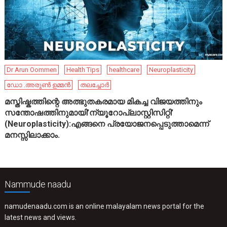
Dr Arun Oommen
Health Tips
healthcare
Neuroplasticity
ഡോ .അരുൺ ഉമ്മൻ
തലച്ചോർ
മസ്തിഷ്കത്തിന്റെ അത്ഭുതകരമായ മികച്ച വിജയത്തിനും
സന്തോഷത്തിനുമായി’ന്യൂറോപ്ലാസ്റ്റിസിറ്റി’
(Neuroplasticity):എങ്ങനെ പ്രയോജനപ്പെടുത്താമെന്ന്
മനസ്സിലാക്കാം.
Nammude naadu
namudenaadu.com is an online malayalam news portal for the
latest news and views.