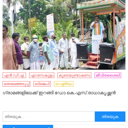
എന്‍.ഡി.എ.
എറണാകുളം
കൂടെയുണ്ടാകണം
ജീവിതശൈലി
തെരഞ്ഞെടുപ്പ്
ബിജെപി
രാഷ്ട്രീയം
ഗ്രാമങ്ങളിലേക്ക് ഇറങ്ങി ഡോ.കെ.എസ്.രാധാകൃഷ്ണന്‍
അനേഷിക്കുക