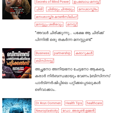
Secrets of Mind Power
ഉപബോധ മനസ്സ്
ചിരി
ചിരിയും ചിന്തയും
മനഃശാസ്ത്രം
മനഃശാസ്ത്ര കൗൺസിലിംഗ്
മനസ്സും ശരീരവും
മനസ്സ്
“അവൾ ചിരിക്കുന്നു… പക്ഷേ ആ ചിരിക്ക്
പിന്നിൽ ഒരു തകർന്ന മനസ്സുണ്ട്.”
Business
partnership
കരാറുകൾ
ബിസിനസ്സ്
അച്ഛനോ അനിയനോ ചേട്ടനോ ആകട്ടെ,
കരാർ നിർബന്ധമായും വേണം |ബിസിനസ്
പാർട്ണർഷിപ്പിലെ പറ്റിക്കപ്പെടലുകൾ
ഒഴിവാക്കാം..
Dr Arun Oommen
Health Tips
healthcare
Neuroplasticity
ഡോ .അരുൺ ഉമ്മൻ