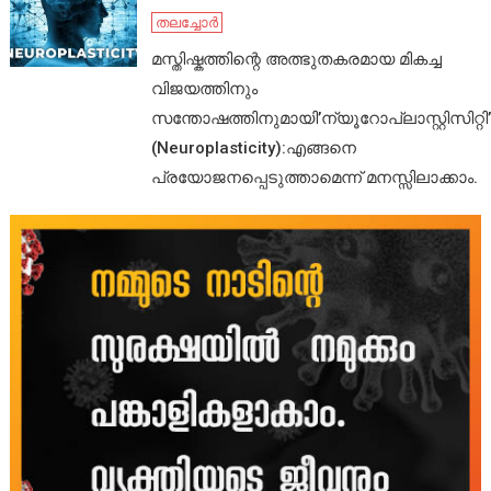
തലച്ചോർ
മസ്തിഷ്കത്തിന്റെ അത്ഭുതകരമായ മികച്ച
വിജയത്തിനും
സന്തോഷത്തിനുമായി’ന്യൂറോപ്ലാസ്റ്റിസിറ്റി’
(Neuroplasticity):എങ്ങനെ
പ്രയോജനപ്പെടുത്താമെന്ന് മനസ്സിലാക്കാം.