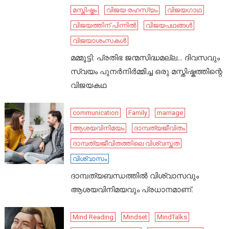
മസ്തിഷ്കം
വിജയ രഹസ്യം
വിജയഗാഥ
വിജയത്തിന് പിന്നിൽ
വിജയപഥങ്ങൾ
വിജയാശംസകൾ
മമ്മൂട്ടി: പ്രതിഭ ജന്മസിദ്ധമല്ല… ദിവസവും
സ്വയം പുനർനിർമ്മിച്ച ഒരു മസ്തിഷ്കത്തിന്റെ
വിജയകഥ
communication
Family
marriage
ആശയവിനിമയം
ദാമ്പത്യജീവിതം
ദാമ്പത്യജീവിതത്തിലെ വിശ്വസ്തത
വിശ്വാസം
ദാമ്പത്യബന്ധത്തിൽ വിശ്വാസവും
ആശയവിനിമയവും പ്രധാനമാണ്.
Mind Reading
Mindset
MindTalks