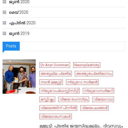
ജൂൺ 2020
മെയ്‌ 2020
ഏപ്രിൽ 2020
ജൂൺ 2019
Posts
Dr Arun Oommen
Neuroplasticity
അതുല്യ പ്രതിഭ
അത്ഭുതപ്രതിഭാസം
നടൻ മമ്മൂട്ടി
ന്യൂറോ സർജൻ
ന്യൂറോപ്ലാസ്റ്റിസിറ്റി
ന്യൂറോസർജറി
മസ്തിഷ്കം
വിജയ രഹസ്യം
വിജയഗാഥ
വിജയത്തിന് പിന്നിൽ
വിജയപഥങ്ങൾ
വിജയാശംസകൾ
മമ്മൂട്ടി: പ്രതിഭ ജന്മസിദ്ധമല്ല… ദിവസവും