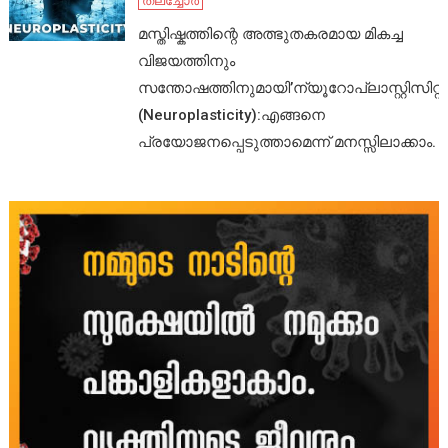
തലച്ചോർ
മസ്തിഷ്കത്തിന്റെ അത്ഭുതകരമായ മികച്ച
വിജയത്തിനും
സന്തോഷത്തിനുമായി’ന്യൂറോപ്ലാസ്റ്റിസിറ്റി’
(Neuroplasticity):എങ്ങനെ
പ്രയോജനപ്പെടുത്താമെന്ന് മനസ്സിലാക്കാം.