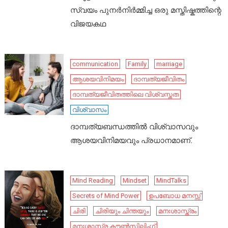
സ്വയം പുനർനിർമ്മിച്ച ഒരു മസ്തിഷ്കത്തിന്റെ
വിജയകഥ
communication
Family
marriage
ആശയവിനിമയം
ദാമ്പത്യജീവിതം
ദാമ്പത്യജീവിതത്തിലെ വിശ്വസ്തത
വിശ്വാസം
ദാമ്പത്യബന്ധത്തിൽ വിശ്വാസവും
ആശയവിനിമയവും പ്രധാനമാണ്.
Mind Reading
Mindset
MindTalks
Secrets of Mind Power
ഉപബോധ മനസ്സ്
ചിരി
ചിരിയും ചിന്തയും
മനഃശാസ്ത്രം
മനഃശാസ്ത്ര കൗൺസിലിംഗ്