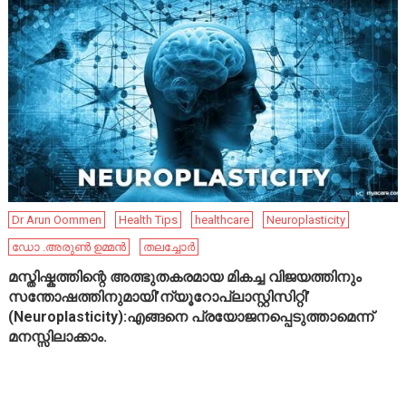
Dr Arun Oommen
Health Tips
healthcare
Neuroplasticity
ഡോ .അരുൺ ഉമ്മൻ
തലച്ചോർ
മസ്തിഷ്കത്തിന്റെ അത്ഭുതകരമായ മികച്ച വിജയത്തിനും
സന്തോഷത്തിനുമായി’ന്യൂറോപ്ലാസ്റ്റിസിറ്റി’
(Neuroplasticity):എങ്ങനെ പ്രയോജനപ്പെടുത്താമെന്ന്
മനസ്സിലാക്കാം.