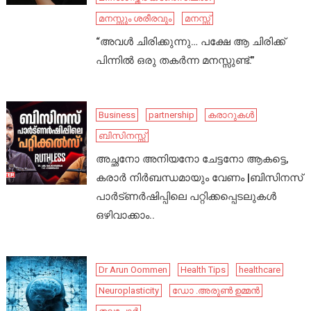
മനസ്സും ശരീരവും
മനസ്സ്
“അവൾ ചിരിക്കുന്നു… പക്ഷേ ആ ചിരിക്ക്
പിന്നിൽ ഒരു തകർന്ന മനസ്സുണ്ട്.”
Business
partnership
കരാറുകൾ
ബിസിനസ്സ്
അച്ഛനോ അനിയനോ ചേട്ടനോ ആകട്ടെ,
കരാർ നിർബന്ധമായും വേണം |ബിസിനസ്
പാർട്ണർഷിപ്പിലെ പറ്റിക്കപ്പെടലുകൾ
ഒഴിവാക്കാം..
Dr Arun Oommen
Health Tips
healthcare
Neuroplasticity
ഡോ .അരുൺ ഉമ്മൻ