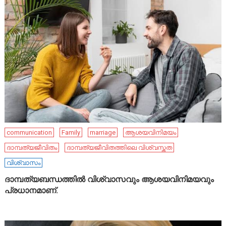
communication
Family
marriage
ആശയവിനിമയം
ദാമ്പത്യജീവിതം
ദാമ്പത്യജീവിതത്തിലെ വിശ്വസ്തത
വിശ്വാസം
ദാമ്പത്യബന്ധത്തിൽ വിശ്വാസവും ആശയവിനിമയവും
പ്രധാനമാണ്.