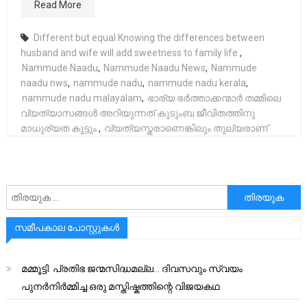
Read More
Different but equal Knowing the differences between
husband and wife will add sweetness to family life.
,
Nammude Naadu
,
Nammude Naadu News
,
Nammude
naadu nws
,
nammude nadu
,
nammude nadu kerala
,
nammude nadu malayalam
,
ഭാര്യ ഭർത്താക്കന്മാർ തമ്മിലെ
വ്യത്യാസങ്ങൾ അറിയുന്നത് കുടുംബ ജീവിതത്തിനു
മാധുര്യത കൂട്ടും.
,
വ്യത്യസ്തരാണെങ്കിലും തുല്യരാണ്
അനേഷിക്കുക
സമീപകാല പോസ്റ്റുകൾ
മമ്മൂട്ടി: പ്രതിഭ ജന്മസിദ്ധമല്ല… ദിവസവും സ്വയം
പുനർനിർമ്മിച്ച ഒരു മസ്തിഷ്കത്തിന്റെ വിജയകഥ