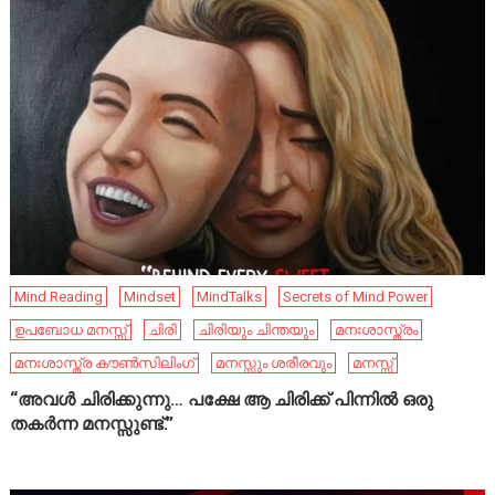
Mind Reading
Mindset
MindTalks
Secrets of Mind Power
ഉപബോധ മനസ്സ്
ചിരി
ചിരിയും ചിന്തയും
മനഃശാസ്ത്രം
മനഃശാസ്ത്ര കൗൺസിലിംഗ്
മനസ്സും ശരീരവും
മനസ്സ്
“അവൾ ചിരിക്കുന്നു… പക്ഷേ ആ ചിരിക്ക് പിന്നിൽ ഒരു
തകർന്ന മനസ്സുണ്ട്.”