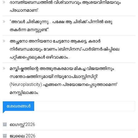
ദാമ്പത്യബന്ധത്തിൽ വിശ്വാസവും ആശയവിനിമയവും
പ്രധാനമാണ്.
“അവൾ ചിരിക്കുന്നു… പക്ഷേ ആ ചിരിക്ക് പിന്നിൽ ഒരു
തകർന്ന മനസ്സുണ്ട്.”
അച്ഛനോ അനിയനോ ചേട്ടനോ ആകട്ടെ, കരാർ
നിർബന്ധമായും വേണം |ബിസിനസ് പാർട്ണർഷിപ്പിലെ
പറ്റിക്കപ്പെടലുകൾ ഒഴിവാക്കാം..
മസ്തിഷ്കത്തിന്റെ അത്ഭുതകരമായ മികച്ച വിജയത്തിനും
സന്തോഷത്തിനുമായി’ന്യൂറോപ്ലാസ്റ്റിസിറ്റി’
(Neuroplasticity):എങ്ങനെ പ്രയോജനപ്പെടുത്താമെന്ന്
മനസ്സിലാക്കാം.
ശേഖരങ്ങൾ
ഓഗസ്റ്റ്‌ 2026
ജൂലൈ 2026