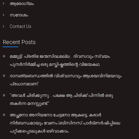
ആരോഗ്യം
സന്ദേശം
Contact Us
Recent Posts
മമ്മൂട്ടി: പ്രതിഭ ജന്മസിദ്ധമല്ല… ദിവസവും സ്വയം
പുനർനിർമ്മിച്ച ഒരു മസ്തിഷ്കത്തിന്റെ വിജയകഥ
ദാമ്പത്യബന്ധത്തിൽ വിശ്വാസവും ആശയവിനിമയവും
പ്രധാനമാണ്.
“അവൾ ചിരിക്കുന്നു… പക്ഷേ ആ ചിരിക്ക് പിന്നിൽ ഒരു
തകർന്ന മനസ്സുണ്ട്.”
അച്ഛനോ അനിയനോ ചേട്ടനോ ആകട്ടെ, കരാർ
നിർബന്ധമായും വേണം |ബിസിനസ് പാർട്ണർഷിപ്പിലെ
പറ്റിക്കപ്പെടലുകൾ ഒഴിവാക്കാം..