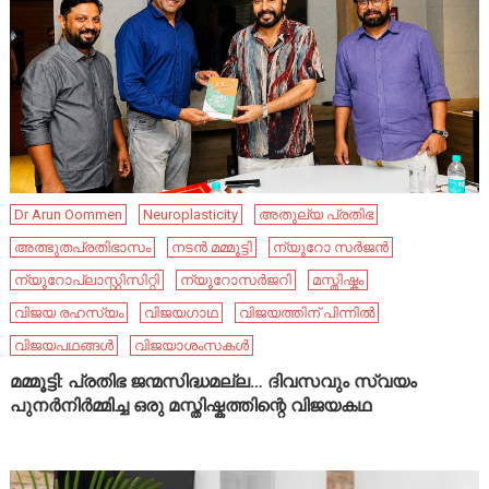
Dr Arun Oommen
Neuroplasticity
അതുല്യ പ്രതിഭ
അത്ഭുതപ്രതിഭാസം
നടൻ മമ്മൂട്ടി
ന്യൂറോ സർജൻ
ന്യൂറോപ്ലാസ്റ്റിസിറ്റി
ന്യൂറോസർജറി
മസ്തിഷ്കം
വിജയ രഹസ്യം
വിജയഗാഥ
വിജയത്തിന് പിന്നിൽ
വിജയപഥങ്ങൾ
വിജയാശംസകൾ
മമ്മൂട്ടി: പ്രതിഭ ജന്മസിദ്ധമല്ല… ദിവസവും സ്വയം
പുനർനിർമ്മിച്ച ഒരു മസ്തിഷ്കത്തിന്റെ വിജയകഥ