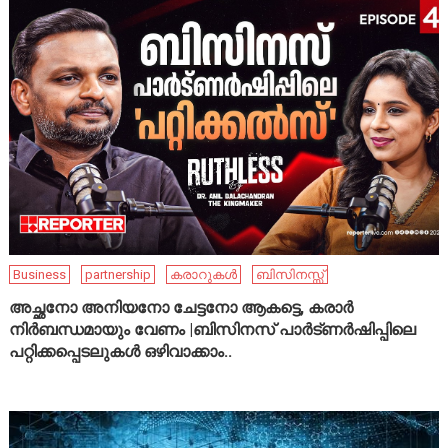
Business
partnership
കരാറുകൾ
ബിസിനസ്സ്
അച്ഛനോ അനിയനോ ചേട്ടനോ ആകട്ടെ, കരാർ
നിർബന്ധമായും വേണം |ബിസിനസ് പാർട്ണർഷിപ്പിലെ
പറ്റിക്കപ്പെടലുകൾ ഒഴിവാക്കാം..