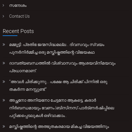
സന്ദേശം
Contact Us
Recent Posts
മമ്മൂട്ടി: പ്രതിഭ ജന്മസിദ്ധമല്ല… ദിവസവും സ്വയം
പുനർനിർമ്മിച്ച ഒരു മസ്തിഷ്കത്തിന്റെ വിജയകഥ
ദാമ്പത്യബന്ധത്തിൽ വിശ്വാസവും ആശയവിനിമയവും
പ്രധാനമാണ്.
“അവൾ ചിരിക്കുന്നു… പക്ഷേ ആ ചിരിക്ക് പിന്നിൽ ഒരു
തകർന്ന മനസ്സുണ്ട്.”
അച്ഛനോ അനിയനോ ചേട്ടനോ ആകട്ടെ, കരാർ
നിർബന്ധമായും വേണം |ബിസിനസ് പാർട്ണർഷിപ്പിലെ
പറ്റിക്കപ്പെടലുകൾ ഒഴിവാക്കാം..
മസ്തിഷ്കത്തിന്റെ അത്ഭുതകരമായ മികച്ച വിജയത്തിനും