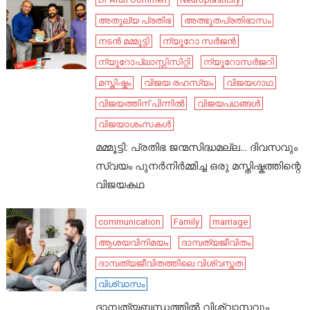
അതുല്യ പ്രതിഭ
അത്ഭുതപ്രതിഭാസം
നടൻ മമ്മൂട്ടി
ന്യൂറോ സർജൻ
ന്യൂറോപ്ലാസ്റ്റിസിറ്റി
ന്യൂറോസർജറി
മസ്തിഷ്കം
വിജയ രഹസ്യം
വിജയഗാഥ
വിജയത്തിന് പിന്നിൽ
വിജയപഥങ്ങൾ
വിജയാശംസകൾ
മമ്മൂട്ടി: പ്രതിഭ ജന്മസിദ്ധമല്ല… ദിവസവും
സ്വയം പുനർനിർമ്മിച്ച ഒരു മസ്തിഷ്കത്തിന്റെ
വിജയകഥ
communication
Family
marriage
ആശയവിനിമയം
ദാമ്പത്യജീവിതം
ദാമ്പത്യജീവിതത്തിലെ വിശ്വസ്തത
വിശ്വാസം
ദാമ്പത്യബന്ധത്തിൽ വിശ്വാസവും