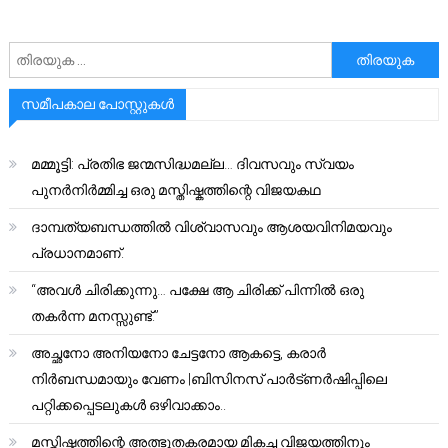
അനേഷിക്കുക
സമീപകാല പോസ്റ്റുകൾ
മമ്മൂട്ടി: പ്രതിഭ ജന്മസിദ്ധമല്ല… ദിവസവും സ്വയം
പുനർനിർമ്മിച്ച ഒരു മസ്തിഷ്കത്തിന്റെ വിജയകഥ
ദാമ്പത്യബന്ധത്തിൽ വിശ്വാസവും ആശയവിനിമയവും
പ്രധാനമാണ്.
“അവൾ ചിരിക്കുന്നു… പക്ഷേ ആ ചിരിക്ക് പിന്നിൽ ഒരു
തകർന്ന മനസ്സുണ്ട്.”
അച്ഛനോ അനിയനോ ചേട്ടനോ ആകട്ടെ, കരാർ
നിർബന്ധമായും വേണം |ബിസിനസ് പാർട്ണർഷിപ്പിലെ
പറ്റിക്കപ്പെടലുകൾ ഒഴിവാക്കാം..
മസ്തിഷ്കത്തിന്റെ അത്ഭുതകരമായ മികച്ച വിജയത്തിനും