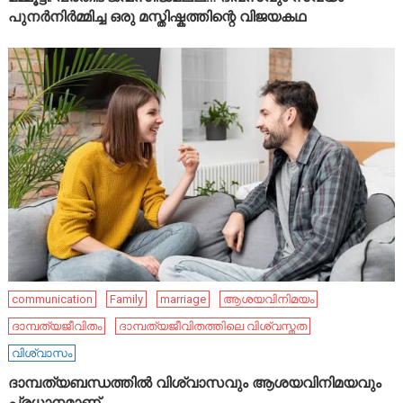
പുനർനിർമ്മിച്ച ഒരു മസ്തിഷ്കത്തിന്റെ വിജയകഥ
communication
Family
marriage
ആശയവിനിമയം
ദാമ്പത്യജീവിതം
ദാമ്പത്യജീവിതത്തിലെ വിശ്വസ്തത
വിശ്വാസം
ദാമ്പത്യബന്ധത്തിൽ വിശ്വാസവും ആശയവിനിമയവും
പ്രധാനമാണ്.