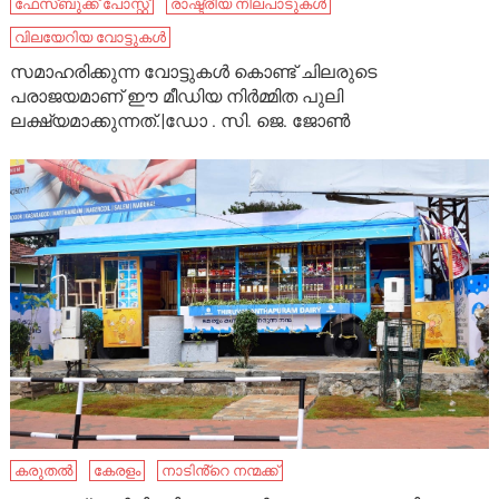
ഫേ​സ്ബു​ക്ക് പോ​സ്റ്റ്
രാഷ്ട്രീയ നിലപാടുകൾ
വിലയേറിയ വോട്ടുകൾ
സമാഹരിക്കുന്ന വോട്ടുകൾ കൊണ്ട് ചിലരുടെ
പരാജയമാണ് ഈ മീഡിയ നിർമ്മിത പുലി
ലക്ഷ്യമാക്കുന്നത്.|ഡോ . സി. ജെ. ജോൺ
കരുതൽ
കേരളം
നാടിൻ്റെ നന്മക്ക്