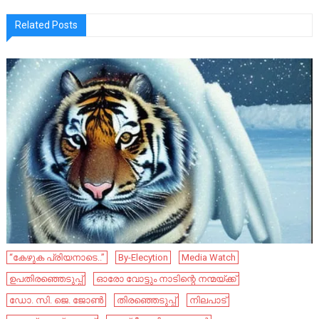
Related Posts
“കേഴുക പ്രിയനാടെ..”
By-Elecytion
Media Watch
ഉപതിരഞ്ഞെടുപ്പ്
ഓരോ വോട്ടും നാടിന്റെ നന്മയ്ക്ക്
ഡോ. സി. ജെ. ജോൺ
തിരഞ്ഞെടുപ്പ്
നിലപാട്