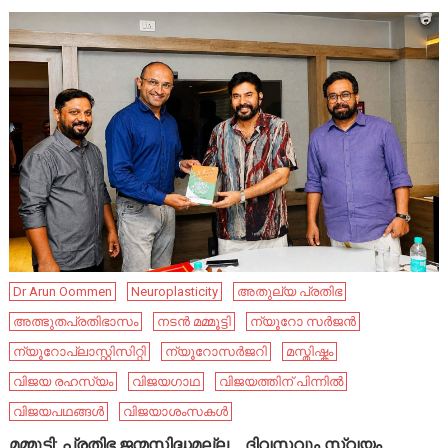
Dr Arun Oommen
Neuroplasticity
അതുല്യ പ്രതിഭ
അത്ഭുതപ്രതിഭാസം
നടൻ മമ്മൂട്ടി
ന്യൂറോ സർജൻ
ന്യൂറോപ്ലാസ്റ്റിസിറ്റി
ന്യൂറോസർജറി
മസ്തിഷ്കം
വിജയ രഹസ്യം
വിജയഗാഥ
വിജയത്തിന് പിന്നിൽ
വിജയപഥങ്ങൾ
വിജയാശംസകൾ
മമ്മൂട്ടി: പ്രതിഭ ജന്മസിദ്ധമല്ല… ദിവസവും സ്വയം