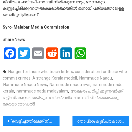
ജീവിതം ചോദ്യചിഹ്നമായി നിൽക്കുമ്പോഴും, ഭരണകൂടം
കണ്ണടച്ചിരിക്കുന്നത് അക്ഷരാർത്ഥത്തിൽ ജനാധിപത്യത്തോടുള്ള
വെല്ലുവിളിയാണ്.
Syro-Malabar Media Commission
Share News
Facebook
Twitter
Email
Reddit
LinkedIn
WhatsApp
Hunger for those who teach letters; consideration for those who
commit crimes: A strange Kerala model!
,
Nammude Naadu
,
Nammude Naadu News
,
Nammude naadu nws
,
nammude nadu
kerala
,
nammude nadu malayalam
,
അക്ഷരം പഠിപ്പിക്കുന്നവർക്ക്
പട്ടിണി; കുറ്റം ചെയ്യുന്നവർക്ക് പരിഗണന: വിചിത്രമായൊരു
കേരളാ മോഡൽ!
പോസ്റ്റുകളിലൂടെ
“വെളിച്ചത്തിലേക്ക് നീന്തുക.” | “എന്റെ അച്ഛൻ എന്നെ കൊല്ലുകയാണെന്ന് ഞാൻ കരുതി. അവൻ എന്നെ രക്ഷിക്കുകയാണെന്ന് എനിക്ക് മനസ്സിലായില്ല.”
തോപ്രാംകുടി,പ്രകാശ്. കണ്ണൻചിറ ഈപ്പച്ചൻ (89) നിര്യാതനായി. സംസ്കാരം ഇന്ന് 18-1-26 ഞായർ ഉച്ചകഴിഞ്ഞ് 2.30-ന് വീട്ടിൽ ആരംഭിക്കും.|ആദരാഞ്ജലികൾ