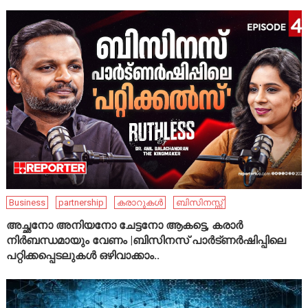
Business
partnership
കരാറുകൾ
ബിസിനസ്സ്
അച്ഛനോ അനിയനോ ചേട്ടനോ ആകട്ടെ, കരാർ
നിർബന്ധമായും വേണം |ബിസിനസ് പാർട്ണർഷിപ്പിലെ
പറ്റിക്കപ്പെടലുകൾ ഒഴിവാക്കാം..