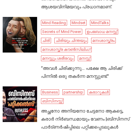
ആശയവിനിമയവും പ്രധാനമാണ്.
Mind Reading
Mindset
MindTalks
Secrets of Mind Power
ഉപബോധ മനസ്സ്
ചിരി
ചിരിയും ചിന്തയും
മനഃശാസ്ത്രം
മനഃശാസ്ത്ര കൗൺസിലിംഗ്
മനസ്സും ശരീരവും
മനസ്സ്
“അവൾ ചിരിക്കുന്നു… പക്ഷേ ആ ചിരിക്ക്
പിന്നിൽ ഒരു തകർന്ന മനസ്സുണ്ട്.”
Business
partnership
കരാറുകൾ
ബിസിനസ്സ്
അച്ഛനോ അനിയനോ ചേട്ടനോ ആകട്ടെ,
കരാർ നിർബന്ധമായും വേണം |ബിസിനസ്
പാർട്ണർഷിപ്പിലെ പറ്റിക്കപ്പെടലുകൾ