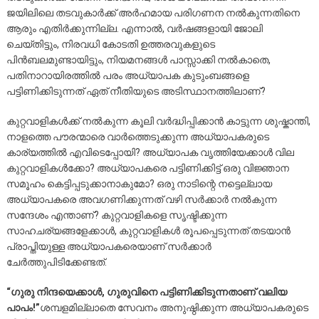
ജയിലിലെ തടവുകാർക്ക് അർഹമായ പരിഗണന നൽകുന്നതിനെ
ആരും എതിർക്കുന്നില്ല. എന്നാൽ, വർഷങ്ങളായി ജോലി
ചെയ്തിട്ടും, നിരവധി കോടതി ഉത്തരവുകളുടെ
പിൻബലമുണ്ടായിട്ടും, നിയമനങ്ങൾ പാസ്സാക്കി നൽകാതെ,
പതിനാറായിരത്തിൽ പരം അധ്യാപക കുടുംബങ്ങളെ
പട്ടിണിക്കിടുന്നത് ഏത് നീതിയുടെ അടിസ്ഥാനത്തിലാണ്?
കുറ്റവാളികൾക്ക് നൽകുന്ന കൂലി വർദ്ധിപ്പിക്കാൻ കാട്ടുന്ന ശുഷ്കാന്തി,
നാളത്തെ പൗരന്മാരെ വാർത്തെടുക്കുന്ന അധ്യാപകരുടെ
കാര്യത്തിൽ എവിടെപ്പോയി? അധ്യാപക വൃത്തിയേക്കാൾ വില
കുറ്റവാളികൾക്കോ? അധ്യാപകരെ പട്ടിണിക്കിട്ട് ഒരു വിജ്ഞാന
സമൂഹം കെട്ടിപ്പടുക്കാനാകുമോ? ഒരു നാടിന്റെ നട്ടെല്ലായ
അധ്യാപകരെ അവഗണിക്കുന്നത് വഴി സർക്കാർ നൽകുന്ന
സന്ദേശം എന്താണ്? കുറ്റവാളികളെ സൃഷ്ടിക്കുന്ന
സാഹചര്യങ്ങളേക്കാൾ, കുറ്റവാളികൾ രൂപപ്പെടുന്നത് തടയാൻ
പ്രാപ്തിയുള്ള അധ്യാപകരെയാണ് സർക്കാർ
ചേർത്തുപിടിക്കേണ്ടത്.
“ഗുരു നിന്ദയെക്കാൾ, ഗുരുവിനെ പട്ടിണിക്കിടുന്നതാണ് വലിയ
പാപം!”
ശമ്പളമില്ലാതെ സേവനം അനുഷ്ഠിക്കുന്ന അധ്യാപകരുടെ