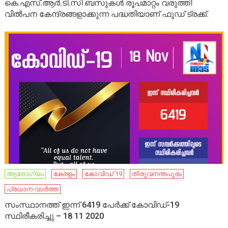
കെ.എസ്.ആർ.ടി.സി ബസുകൾ രൂപമാറ്റം വരുത്തി
വിൽപന കേന്ദ്രങ്ങളാക്കുന്ന പദ്ധതിയാണ് ഫുഡ് ട്രക്ക്.
ആരോഗ്യം
കേരളം
കോവിഡ് 19
തിരുവനന്തപുരം
പ്രധാന വാർത്ത
സംസ്ഥാനത്ത് ഇന്ന് 6419 പേര്‍ക്ക് കോവിഡ്-19
സ്ഥിരീകരിച്ചു – 18 11 2020