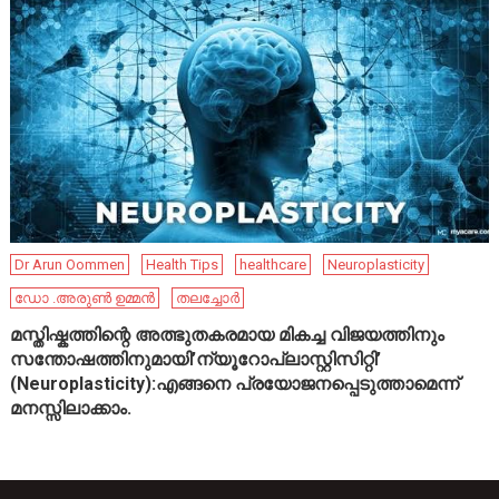
Dr Arun Oommen
Health Tips
healthcare
Neuroplasticity
ഡോ .അരുൺ ഉമ്മൻ
തലച്ചോർ
മസ്തിഷ്കത്തിന്റെ അത്ഭുതകരമായ മികച്ച വിജയത്തിനും
സന്തോഷത്തിനുമായി’ന്യൂറോപ്ലാസ്റ്റിസിറ്റി’
(Neuroplasticity):എങ്ങനെ പ്രയോജനപ്പെടുത്താമെന്ന്
മനസ്സിലാക്കാം.