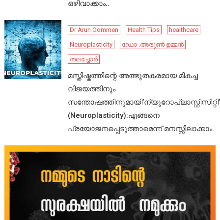
ഒഴിവാക്കാം..
Dr Arun Oommen
Health Tips
healthcare
Neuroplasticity
ഡോ .അരുൺ ഉമ്മൻ
തലച്ചോർ
മസ്തിഷ്കത്തിന്റെ അത്ഭുതകരമായ മികച്ച
വിജയത്തിനും
സന്തോഷത്തിനുമായി’ന്യൂറോപ്ലാസ്റ്റിസിറ്റി’
(Neuroplasticity):എങ്ങനെ
പ്രയോജനപ്പെടുത്താമെന്ന് മനസ്സിലാക്കാം.