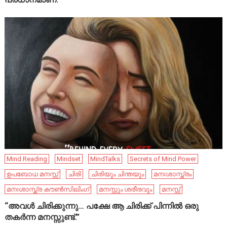
Mind Reading
Mindset
MindTalks
Secrets of Mind Power
ഉപബോധ മനസ്സ്
ചിരി
ചിരിയും ചിന്തയും
മനഃശാസ്ത്രം
മനഃശാസ്ത്ര കൗൺസിലിംഗ്
മനസ്സും ശരീരവും
മനസ്സ്
“അവൾ ചിരിക്കുന്നു… പക്ഷേ ആ ചിരിക്ക് പിന്നിൽ ഒരു
തകർന്ന മനസ്സുണ്ട്.”