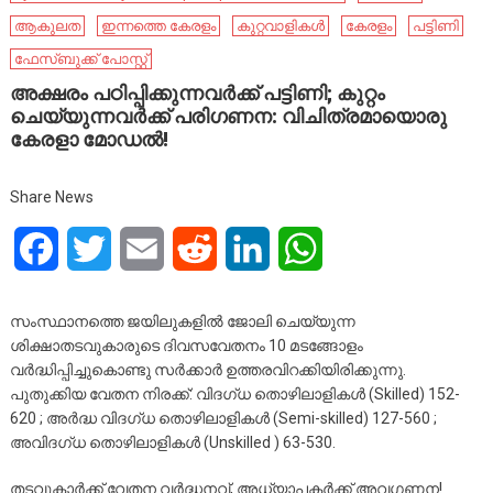
ആകുലത
ഇന്നത്തെ കേരളം
കുറ്റവാളികൾ
കേരളം
പട്ടിണി
ഫേ​സ്ബു​ക്ക് പോ​സ്റ്റ്
അക്ഷരം പഠിപ്പിക്കുന്നവർക്ക് പട്ടിണി; കുറ്റം
ചെയ്യുന്നവർക്ക് പരിഗണന: വിചിത്രമായൊരു
കേരളാ മോഡൽ!
Share News
Facebook
Twitter
Email
Reddit
LinkedIn
WhatsApp
സംസ്ഥാനത്തെ ജയിലുകളിൽ ജോലി ചെയ്യുന്ന
ശിക്ഷാതടവുകാരുടെ ദിവസവേതനം 10 മടങ്ങോളം
വർദ്ധിപ്പിച്ചുകൊണ്ടു സർക്കാർ ഉത്തരവിറക്കിയിരിക്കുന്നു.
പുതുക്കിയ വേതന നിരക്ക്: വിദഗ്ധ തൊഴിലാളികൾ (Skilled) 152-
620 ; അർദ്ധ വിദഗ്ധ തൊഴിലാളികൾ (Semi-skilled) 127-560 ;
അവിദഗ്ധ തൊഴിലാളികൾ (Unskilled ) 63-530.
തടവുകാർക്ക് വേതന വർദ്ധനവ്, അധ്യാപകർക്ക് അവഗണന!