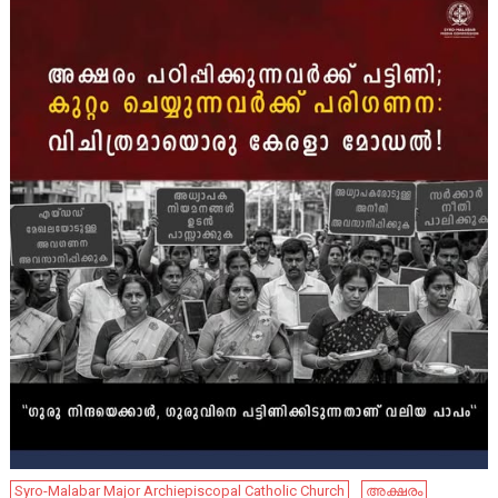
Syro-Malabar Major Archiepiscopal Catholic Church
അക്ഷരം