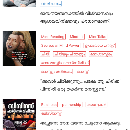
വിശ്വാസം
ദാമ്പത്യബന്ധത്തിൽ വിശ്വാസവും
ആശയവിനിമയവും പ്രധാനമാണ്.
Mind Reading
Mindset
MindTalks
Secrets of Mind Power
ഉപബോധ മനസ്സ്
ചിരി
ചിരിയും ചിന്തയും
മനഃശാസ്ത്രം
മനഃശാസ്ത്ര കൗൺസിലിംഗ്
മനസ്സും ശരീരവും
മനസ്സ്
“അവൾ ചിരിക്കുന്നു… പക്ഷേ ആ ചിരിക്ക്
പിന്നിൽ ഒരു തകർന്ന മനസ്സുണ്ട്.”
Business
partnership
കരാറുകൾ
ബിസിനസ്സ്
അച്ഛനോ അനിയനോ ചേട്ടനോ ആകട്ടെ,