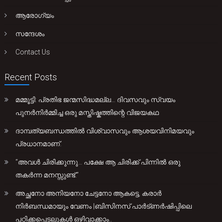
ആരോഗ്യം
സന്ദേശം
Contact Us
Recent Posts
മമ്മൂട്ടി: പ്രതിഭ ജന്മസിദ്ധമല്ല… ദിവസവും സ്വയം
പുനർനിർമ്മിച്ച ഒരു മസ്തിഷ്കത്തിന്റെ വിജയകഥ
ദാമ്പത്യബന്ധത്തിൽ വിശ്വാസവും ആശയവിനിമയവും
പ്രധാനമാണ്.
“അവൾ ചിരിക്കുന്നു… പക്ഷേ ആ ചിരിക്ക് പിന്നിൽ ഒരു
തകർന്ന മനസ്സുണ്ട്.”
അച്ഛനോ അനിയനോ ചേട്ടനോ ആകട്ടെ, കരാർ
നിർബന്ധമായും വേണം |ബിസിനസ് പാർട്ണർഷിപ്പിലെ
പറ്റിക്കപ്പെടലുകൾ ഒഴിവാക്കാം..