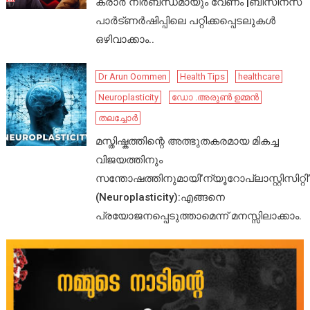
കരാർ നിർബന്ധമായും വേണം |ബിസിനസ്
പാർട്ണർഷിപ്പിലെ പറ്റിക്കപ്പെടലുകൾ
ഒഴിവാക്കാം..
Dr Arun Oommen
Health Tips
healthcare
Neuroplasticity
ഡോ .അരുൺ ഉമ്മൻ
തലച്ചോർ
മസ്തിഷ്കത്തിന്റെ അത്ഭുതകരമായ മികച്ച
വിജയത്തിനും
സന്തോഷത്തിനുമായി’ന്യൂറോപ്ലാസ്റ്റിസിറ്റി’
(Neuroplasticity):എങ്ങനെ
പ്രയോജനപ്പെടുത്താമെന്ന് മനസ്സിലാക്കാം.