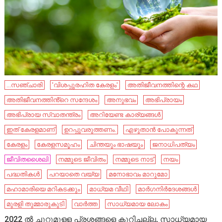
...സഞ്ചാരി
'വിശപ്പുരഹിത കേരളം'
അതിജീവനത്തിന്റെ കഥ
അതിജീവനത്തിൻ്റെ സന്ദേശം
അനുഭവം
അഭിപ്രായം
അഭിപ്രായ സ്വാതന്ത്രം
അറിയേണ്ട കാര്യങ്ങൾ
ഇത് കേരളമാണ്
ഉറപ്പുവരുത്തണം.
എഴുതാൻ പോകുന്നത്
കേരളം
കേരളസമൂഹം
ചിന്തയും ഭാഷയും
ജനാധിപത്യം
ജീവിതശൈലി
നമ്മുടെ ജീവിതം
നമ്മുടെ നാട്‌
നയം
പദ്ധതികൾ
പറയാതെ വയ്യ
മനോഭാവം മാറുമോ
മഹാമാരിയെ മറികടക്കും
മാധ്യമ വീഥി
മാര്‍ഗനിര്‍ദേശങ്ങള്‍
മുരളി തുമ്മാരുകുടി
വാർത്ത
സാധ്യമായ ലോകം
2022 ൽ ചുറ്റുമുള്ള പ്രശ്നങ്ങളെ കുറിച്ചല്ല, സാധ്യമായ