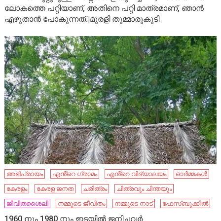
ലോകത്തെ പറ്റിയാണ്, അതിനെ പറ്റി മാത്രമാണ്, ഞാൻ
എഴുതാൻ പോകുന്നത്.|മുരളി തുമ്മാരുകുടി
അഭിപ്രായം
എൻ്റെ ഗ്രാമം
എൻ്റെ വിദ്യാലയം
ഓർമ്മകൾ
കേരളം
കേരള ജനത
ചരിത്രം
ചിത്രവും ചിന്തയും
ജീവിതശൈലി
നമ്മുടെ ജീവിതം
നമ്മുടെ നാട്‌
ഫേസ്ബുക്കിൽ
1960 നും 1980 നും ഇടയിൽ ജനിച്ചവർ