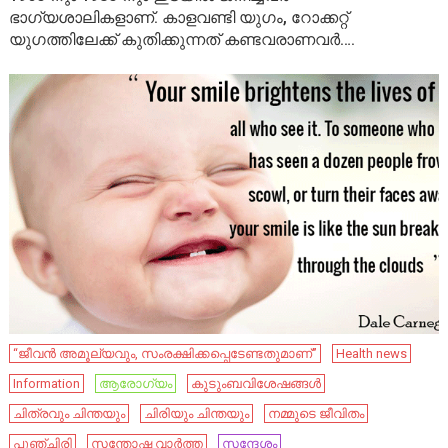
ഭാഗ്യശാലികളാണ്. കാളവണ്ടി യുഗം, റോക്കറ്റ്
യുഗത്തിലേക്ക് കുതിക്കുന്നത് കണ്ടവരാണവർ….
“ജീവന്‍ അമൂല്യവും, സംരക്ഷിക്കപ്പെടേണ്ടതുമാണ്”
Health news
Information
ആരോഗ്യം
കുടുംബവിശേഷങ്ങൾ
ചിത്രവും ചിന്തയും
ചിരിയും ചിന്തയും
നമ്മുടെ ജീവിതം
പുഞ്ചിരി
സന്തോഷ വാർത്ത
സന്ദേശം