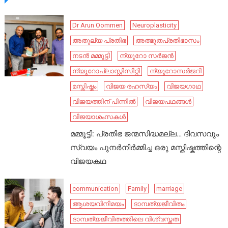
Dr Arun Oommen
Neuroplasticity
അതുല്യ പ്രതിഭ
അത്ഭുതപ്രതിഭാസം
നടൻ മമ്മൂട്ടി
ന്യൂറോ സർജൻ
ന്യൂറോപ്ലാസ്റ്റിസിറ്റി
ന്യൂറോസർജറി
മസ്തിഷ്കം
വിജയ രഹസ്യം
വിജയഗാഥ
വിജയത്തിന് പിന്നിൽ
വിജയപഥങ്ങൾ
വിജയാശംസകൾ
മമ്മൂട്ടി: പ്രതിഭ ജന്മസിദ്ധമല്ല… ദിവസവും
സ്വയം പുനർനിർമ്മിച്ച ഒരു മസ്തിഷ്കത്തിന്റെ
വിജയകഥ
communication
Family
marriage
ആശയവിനിമയം
ദാമ്പത്യജീവിതം
ദാമ്പത്യജീവിതത്തിലെ വിശ്വസ്തത