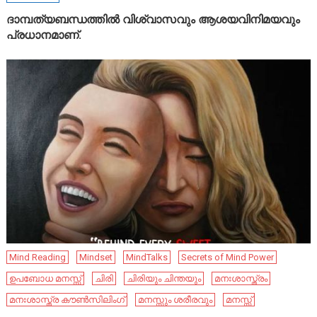
ദാമ്പത്യബന്ധത്തിൽ വിശ്വാസവും ആശയവിനിമയവും
പ്രധാനമാണ്.
Mind Reading
Mindset
MindTalks
Secrets of Mind Power
ഉപബോധ മനസ്സ്
ചിരി
ചിരിയും ചിന്തയും
മനഃശാസ്ത്രം
മനഃശാസ്ത്ര കൗൺസിലിംഗ്
മനസ്സും ശരീരവും
മനസ്സ്