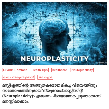
Dr Arun Oommen
Health Tips
healthcare
Neuroplasticity
ഡോ .അരുൺ ഉമ്മൻ
തലച്ചോർ
മസ്തിഷ്കത്തിന്റെ അത്ഭുതകരമായ മികച്ച വിജയത്തിനും
സന്തോഷത്തിനുമായി’ന്യൂറോപ്ലാസ്റ്റിസിറ്റി’
(Neuroplasticity):എങ്ങനെ പ്രയോജനപ്പെടുത്താമെന്ന്
മനസ്സിലാക്കാം.