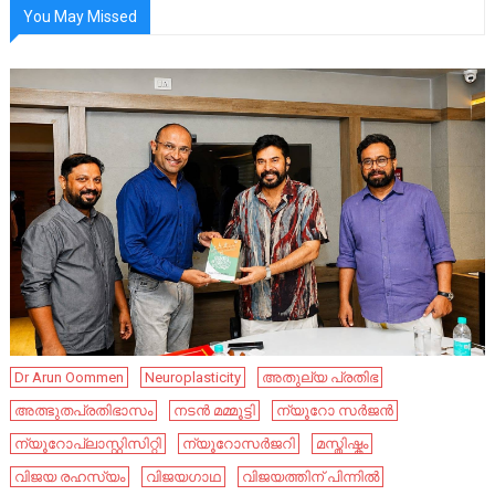
You May Missed
Dr Arun Oommen
Neuroplasticity
അതുല്യ പ്രതിഭ
അത്ഭുതപ്രതിഭാസം
നടൻ മമ്മൂട്ടി
ന്യൂറോ സർജൻ
ന്യൂറോപ്ലാസ്റ്റിസിറ്റി
ന്യൂറോസർജറി
മസ്തിഷ്കം
വിജയ രഹസ്യം
വിജയഗാഥ
വിജയത്തിന് പിന്നിൽ