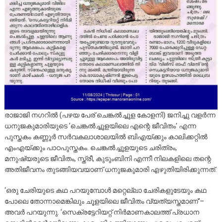
രാജാജി നഗറിൽ (പഴയ പേര് ചെങ്കൽച്ചൂള കോളനി) ജനിച്ചു വളർന്ന
ധനുജകുമാരിയുടെ ‘ചെങ്കൽച്ചൂളയിലെ എന്റെ ജീവിതം’ എന്ന
പുസ്തകം കണ്ണൂർ സർവകലാശാലയിൽ ബിഎയ്ക്കും കാലിക്കറ്റിൽ
എംഎയ്ക്കും പാഠപുസ്തകം. ചെങ്കൽച്ചൂളയുടെ ചരിത്രം,
മനുഷ്യരുടെ ജീവിതം, സ്ത്രീ, കുടുംബിനി എന്നീ നിലകളിലെ തന്റെ
അതിജീവനം
തുടങ്ങിയവയാണ് ധനുജകുമാരി എഴുതിയിരിക്കുന്നത്.
‘ഒരു ചേരിയുടെ കഥ പറയുമ്പോൾ മറ്റെല്ലാ ചേരികളുടേയും കഥ
പോലെ തോന്നാമെങ്കിലും ചൂളയിലെ ജീവിതം വ്യത്യസ്തമാണ്’–
അവർ പറയുന്നു. ‘സെക്രട്ടേറിയറ്റ് നിർമാണകാലത്ത് പ്രധാന