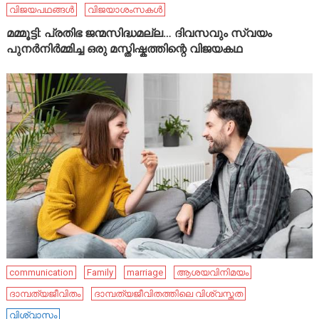
വിജയപഥങ്ങൾ
വിജയാശംസകൾ
മമ്മൂട്ടി: പ്രതിഭ ജന്മസിദ്ധമല്ല… ദിവസവും സ്വയം
പുനർനിർമ്മിച്ച ഒരു മസ്തിഷ്കത്തിന്റെ വിജയകഥ
communication
Family
marriage
ആശയവിനിമയം
ദാമ്പത്യജീവിതം
ദാമ്പത്യജീവിതത്തിലെ വിശ്വസ്തത
വിശ്വാസം