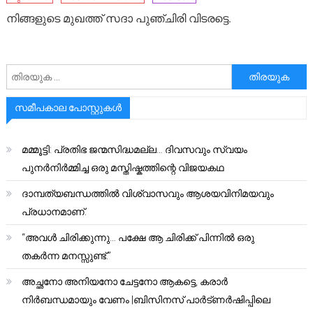
നിങ്ങളുടെ മുഖത്ത് സദാ പുഞ്ചിരി വിടരട്ടെ.
അനേഷിക്കുക
സമീപകാല പോസ്റ്റുകൾ
മമ്മൂട്ടി: പ്രതിഭ ജന്മസിദ്ധമല്ല… ദിവസവും സ്വയം
പുനർനിർമ്മിച്ച ഒരു മസ്തിഷ്കത്തിന്റെ വിജയകഥ
ദാമ്പത്യബന്ധത്തിൽ വിശ്വാസവും ആശയവിനിമയവും
പ്രധാനമാണ്.
“അവൾ ചിരിക്കുന്നു… പക്ഷേ ആ ചിരിക്ക് പിന്നിൽ ഒരു
തകർന്ന മനസ്സുണ്ട്.”
അച്ഛനോ അനിയനോ ചേട്ടനോ ആകട്ടെ, കരാർ
നിർബന്ധമായും വേണം |ബിസിനസ് പാർട്ണർഷിപ്പിലെ