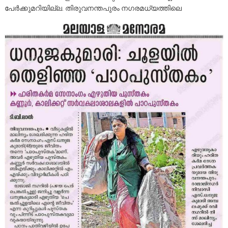
പേർക്കുമറിയില്ല. തിരുവനന്തപുരം നഗരമധ്യത്തിലെ