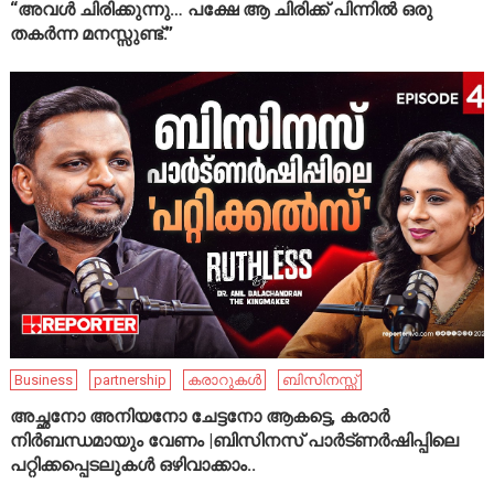
“അവൾ ചിരിക്കുന്നു… പക്ഷേ ആ ചിരിക്ക് പിന്നിൽ ഒരു
തകർന്ന മനസ്സുണ്ട്.”
Business
partnership
കരാറുകൾ
ബിസിനസ്സ്
അച്ഛനോ അനിയനോ ചേട്ടനോ ആകട്ടെ, കരാർ
നിർബന്ധമായും വേണം |ബിസിനസ് പാർട്ണർഷിപ്പിലെ
പറ്റിക്കപ്പെടലുകൾ ഒഴിവാക്കാം..