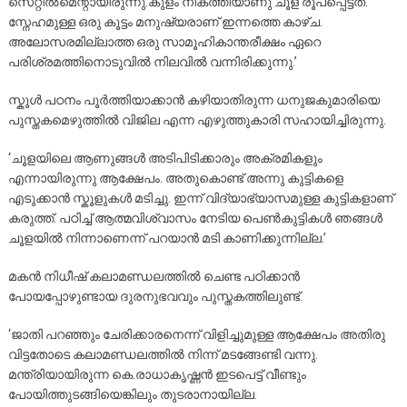
സെറ്റിൽമെന്റായിരുന്നു.കുളം നികത്തിയാണു ചൂള രൂപപ്പെട്ടത്.
സ്നേഹമുള്ള ഒരു കൂട്ടം മനുഷ്യരാണ് ഇന്നത്തെ കാഴ്ച.
അലോസരമില്ലാത്ത ഒരു സാമൂഹികാന്തരീക്ഷം ഏറെ
പരിശ്രമത്തിനൊടുവിൽ നിലവിൽ വന്നിരിക്കുന്നു.’
സ്കൂൾ പഠനം പൂർത്തിയാക്കാൻ കഴിയാതിരുന്ന ധനുജകുമാരിയെ
പുസ്തകമെഴുത്തിൽ വിജില എന്ന എഴുത്തുകാരി സഹായിച്ചിരുന്നു.
‘ചൂളയിലെ ആണുങ്ങൾ അടിപിടിക്കാരും അക്രമികളും
എന്നായിരുന്നു ആക്ഷേപം. അതുകൊണ്ട് അന്നു കുട്ടികളെ
എടുക്കാൻ സ്കൂളുകൾ മടിച്ചു. ഇന്ന് വിദ്യാഭ്യാസമുള്ള കുട്ടികളാണ്
കരുത്ത്. പഠിച്ച് ആത്മവിശ്വാസം നേടിയ പെൺകുട്ടികൾ ഞങ്ങൾ
ചൂളയിൽ നിന്നാണെന്ന് പറയാൻ മടി കാണിക്കുന്നില്ല.’
മകൻ നിധീഷ് കലാമണ്ഡലത്തിൽ ചെണ്ട പഠിക്കാൻ
പോയപ്പോഴുണ്ടായ ദുരനുഭവവും പുസ്തകത്തിലുണ്ട്.
‘ജാതി പറഞ്ഞും ചേരിക്കാരനെന്ന് വിളിച്ചുമുള്ള ആക്ഷേപം അതിരു
വിട്ടതോടെ കലാമണ്ഡലത്തിൽ നിന്ന് മടങ്ങേണ്ടി വന്നു.
മന്ത്രിയായിരുന്ന കെ.രാധാകൃഷ്ണൻ ഇടപെട്ട് വീണ്ടും
പോയിത്തുടങ്ങിയെങ്കിലും തുടരാനായില്ല.