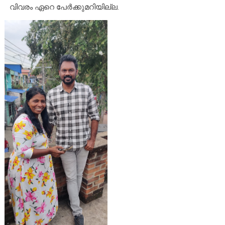
വിവരം ഏറെ പേർക്കുമറിയില്ല.