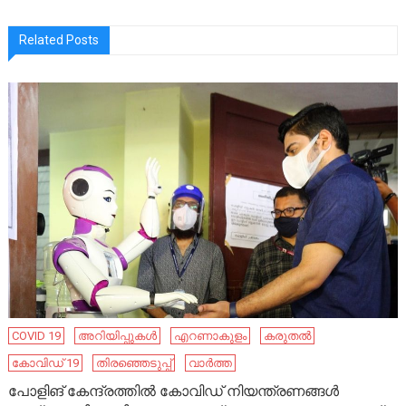
Related Posts
COVID 19
അറിയിപ്പുകൾ
എറണാകുളം
കരുതൽ
കോവിഡ് 19
തിരഞ്ഞെടുപ്പ്
വാർത്ത
പോളിങ് കേന്ദ്രത്തിൽ കോവിഡ് നിയന്ത്രണങ്ങൾ