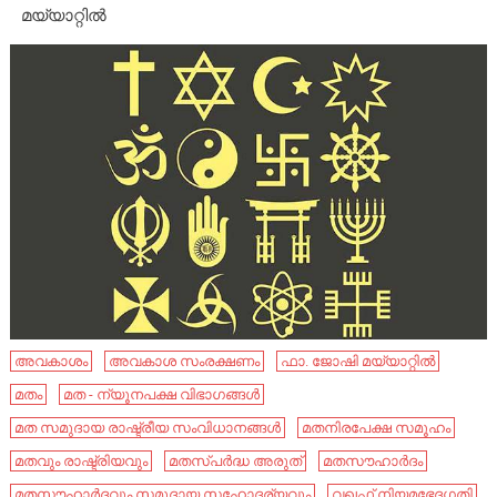
മയ്യാറ്റിൽ
അവകാശം
അവകാശ സംരക്ഷണം
ഫാ. ജോഷി മയ്യാറ്റിൽ
മതം
മത - ന്യൂനപക്ഷ വിഭാഗങ്ങൾ
മത സമുദായ രാഷ്ട്രീയ സംവിധാനങ്ങൾ
മതനിരപേക്ഷ സമൂഹം
മതവും രാഷ്ട്രിയവും
മതസ്പർദ്ധ അരുത്
മതസൗഹാര്‍ദം
മതസൗഹാര്‍ദവും സമുദായ സഹോദര്യവും
വഖഫ് നിയമഭേദഗതി