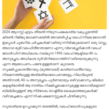
2024 ആഗസ്റ്റ് എട്ടാം തീയതി ന്യൂനപക്ഷകാര്യ വകുപ്പുമന്ത്രി
കിരൺ റിജിജു ലോക്സഭയിൽ അവതരിപ്പിച്ച വഖഫ് നിയമ ഭേദഗതി
ഇപ്പോൾ ചൂടേറിയ ചർച്ചകൾക്ക് വഴിതുറന്നിരിക്കുകയാണ്. ഒരു വസ്തു
അഥവാ ഭൂമി വഖഫിൻ്റേതാണോ എന്നു വ്യവച്ഛേദിക്കാൻ വഖഫ്
ബോർഡിന് അധികാരം നല്കുന്ന 1995 വഖഫ് ആക്ടിലെ 40-ാം
അനുച്ഛേദം അധികാര ദുർവിനിയോഗത്തിന് വഴിയൊരുക്കുന്നു
എന്ന ആരോപണം പണ്ടേ ഉള്ളതാണ്. കൂടാതെ,
സൂക്ഷിപ്പുകാരൻ്റെയും (മുത്തവാലി) കാര്യസ്ഥൻ്റെയും
നിയമനത്തിലുള്ള അഴിമതിയാരോപണങ്ങളും നിലവിലുണ്ട്.
അതിനാൽ, 40-ാം അനുച്ഛേദം പൂർണമായും ഒഴിവാക്കാനും ജില്ലാ
കളക്ടർമാരിൽ ആ ദൗത്യം നിക്ഷിപ്തമാക്കാനുമുള്ള ഭേദഗതികളാണ്
ബില്ലിലുള്ളത്. ആ നിർദേശം രാഷ്ട്രീയ കൈകടത്തലുകൾക്ക്
വഴിവച്ചേക്കാം എന്ന് നിഷ്പക്ഷമനസ്സുകൾ ചിന്തിക്കുന്നു.
സുതാര്യത ഉറപ്പാക്കുന്ന തരത്തിൽ, വഖഫ് ബോർഡുകളുടെ