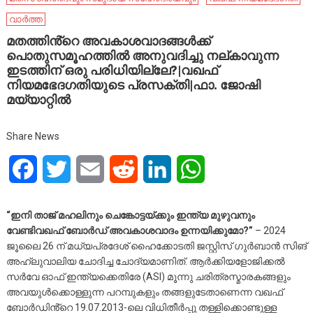
വാർത്ത
മതത്തിൻ്റെ അവകാശവാദങ്ങൾക്ക്
പൊതുസമൂഹത്തിൽ അനുവദിച്ചു നല്കാവുന്ന
ഇടത്തിന് ഒരു പരിധിയില്ലേ?|വഖഫ്
നിയമഭേദഗതിയുടെ പ്രസക്തി|ഫാ. ജോഷി
മയ്യാറ്റിൽ
Share News
Facebook
Twitter
Email
Reddit
LinkedIn
WhatsApp
“ഇനി താജ് മഹലിനും ചെങ്കോട്ടയ്ക്കും ഇന്ത്യ മുഴുവനും
വേണ്ടിവഖഫ് ബോർഡ് അവകാശവാദം ഉന്നയിക്കുമോ?”
– 2024
ജൂലൈ 26 ന് മധ്യപ്രദേശ് ഹൈക്കോടതി ജസ്റ്റിസ് ഗുർബാൻ സിങ്
അഹ്ലുവാലിയ ചോദിച്ച ചോദ്യമാണിത്. ആർക്കിയളോജിക്കൽ
സർവേ ഓഫ് ഇന്ത്യക്കെതിരേ (ASI) മൂന്നു ചരിത്രസ്മാരകങ്ങളും
അവയുൾക്കൊള്ളുന്ന പറമ്പുകളും തങ്ങളുടേതാണെന്ന വഖഫ്
ബോർഡിൻ്റെ 19.07.2013-ലെ വിധിതീർപ്പു തള്ളിക്കൊണ്ടുള്ള