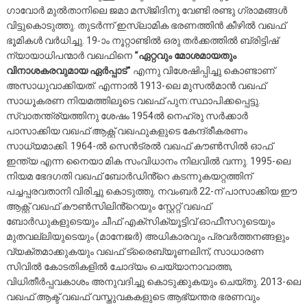
ഗാവോർ മുൽതാനിലെ ജമാ മസ്ജിദിനു വേണ്ടി രണ്ടു ഗ്രാമങ്ങൾ
വിട്ടുകൊടുത്തു. തുടർന്ന് ഇസ്ലാമിക ഭരണത്തിൻ കീഴിൽ വഖഫ്
ഭൂമികൾ വർധിച്ചു. 19-ാം നൂറ്റാണ്ടിൽ ഒരു തർക്കത്തിൽ ബ്രിട്ടിഷ്
ന്യായാധിപന്മാർ വഖഫിനെ
“ഏറ്റവും മോശമായതും
വിനാശകരവുമായ ഏർപ്പാട്”
എന്നു വിശേഷിപ്പിച്ചു കൊണ്ടാണ്
അസാധുവാക്കിയത്. എന്നാൽ 1913-ലെ മുസൽമാൻ വഖഫ്
സാധൂകരണ നിയമത്തിലൂടെ വഖഫ് പുന:സ്ഥാപിക്കപ്പെട്ടു.
സ്വാതന്ത്ര്യത്തിനു ശേഷം 1954ൽ നെഹ്രു സർക്കാർ
പാസാക്കിയ വഖഫ് ആക്റ്റ് വഖഫുകളുടെ കേന്ദ്രീകരണം
സാധ്യമാക്കി. 1964-ൽ സെൻട്രൽ വഖഫ് കൗൺസിൽ ഓഫ്
ഇന്ത്യ എന്ന നൈയാ മിക സംവിധാനം നിലവിൽ വന്നു. 1995-ലെ
നിയമ ഭേദഗതി വഖഫ് ബോർഡിൻ്റെ കടന്നുകയറ്റത്തിന്
പച്ചപ്പരവതാനി വിരിച്ചു കൊടുത്തു. നവംബർ 22-ന് പാസാക്കിയ ഈ
ആക്റ്റ് വഖഫ് കൗൺസിലിൻ്റെയും സ്റ്റേറ്റ് വഖഫ്
ബോർഡുകളുടെയും ചീഫ് എക്സിക്യൂട്ടിവ് ഓഫീസറുടെയും
മുതവല്ലിയുടെയും (മാനേജർ) അധികാരവും പ്രവർത്തനങ്ങളും
വ്യക്തമാക്കുകയും വഖഫ് ട്രൈബ്യൂണലിന്, സാധാരണ
സിവിൽ കോടതികളിൽ ചോദ്യം ചെയ്യാനാവാത്ത,
വിധിതീർപ്പവകാശം അനുവദിച്ചു കൊടുക്കുകയും ചെയ്തു. 2013-ലെ
വഖഫ് ആക്ട് വഖഫ് വസ്തുവകകളുടെ ആഭ്യന്തര ഭരണവും