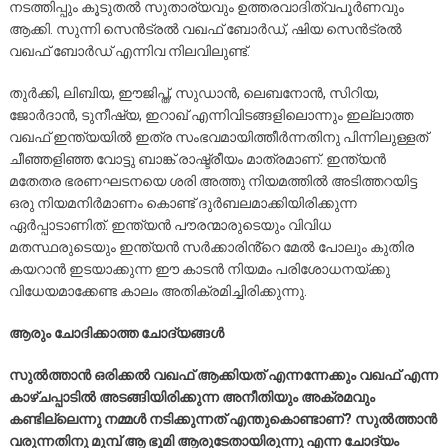
നടത്തിപ്പും കൂടുതൽ സുതാര്യവും ഉത്തരവാദിത്വപൂർണവും
ആക്കി. സുന്നി സെൻട്രൽ വഖഫ് ബോർഡ്, ഷിയ സെൻട്രൽ
വഖഫ് ബോർഡ് എന്നിവ നിലവിലുണ്ട്.
തുർക്കി, ലിബിയ, ഈജിപ്ത്, സുഡാൻ, ലെബനോൻ, സിറിയ,
ജോർദാൻ, ടുനീഷ്യ, ഇറാഖ് എന്നിവിടങ്ങളിലൊന്നും ഇല്ലാത്ത
വഖഫ് ഇന്ത്യയിൽ ഇത്ര സംഭവമായിത്തീർന്നതിനു പിന്നിലുള്ളത്
ചീഞ്ഞളിഞ്ഞ വോട്ടു ബാങ്ക് രാഷ്ട്രീയം മാത്രമാണ്. ഇന്ത്യൻ
മതേതര ഭരണഘടനയെ ശരി അത്തു നിയമത്തിൽ അടിത്തറയിട്ട
ഒരു നിയമനിർമാണം കൊണ്ട് ദുർബലമാക്കിയിരിക്കുന്ന
ഏർപ്പാടാണിത്. ഇന്ത്യൻ പൗരന്മാരുടെയും വിവിധ
മതസ്ഥരുടെയും ഇന്ത്യൻ സർക്കാരിൻ്റെ മേൽ പോലും കുതിര
കയറാൻ ഇടയാക്കുന്ന ഈ കാടൻ നിയമം പരിശോധനയ്ക്കു
വിധേയമാക്കേണ്ട കാലം അതിക്രമിച്ചിരിക്കുന്നു.
ആരും ചോദിക്കാത്ത ചോദ്യങ്ങൾ
സുൽത്താൻ ഒരിക്കൽ വഖഫ് ആക്കിയത് എന്നന്നേക്കും വഖഫ് എന്ന
കാഴ്ചപ്പാടിൽ അടങ്ങിയിരിക്കുന്ന അനീതിയും അക്രമവും
കണ്ടില്ലെന്നു നമ്മൾ നടിക്കുന്നത് എന്തുകൊണ്ടാണ്? സുൽത്താൻ
വരുന്നതിനു മുമ്പ് ആ ഭൂമി ആരുടേതായിരുന്നു എന്ന ചോദ്യം