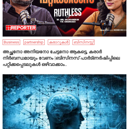
Business
partnership
കരാറുകൾ
ബിസിനസ്സ്
അച്ഛനോ അനിയനോ ചേട്ടനോ ആകട്ടെ, കരാർ
നിർബന്ധമായും വേണം |ബിസിനസ് പാർട്ണർഷിപ്പിലെ
പറ്റിക്കപ്പെടലുകൾ ഒഴിവാക്കാം..