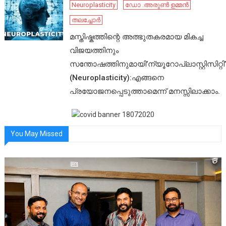
Neuroplasticity
ഡോ .അരുൺ ഉമ്മൻ
തലച്ചോർ
മസ്തിഷ്കത്തിന്റെ അത്ഭുതകരമായ മികച്ച
വിജയത്തിനും
സന്തോഷത്തിനുമായി’ന്യൂറോപ്ലാസ്റ്റിസിറ്റി’
(Neuroplasticity):എങ്ങനെ
പ്രയോജനപ്പെടുത്താമെന്ന് മനസ്സിലാക്കാം.
You May Missed