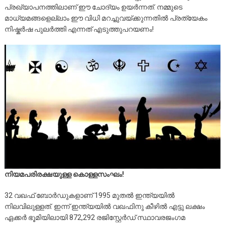
പ്രഖ്യാപനത്തിലാണ് ഈ ചോദ്യം ഉയർന്നത്. നമ്മുടെ
മാധ്യമങ്ങളെല്ലാം ഈ വിധി മറച്ചുവയ്ക്കുന്നതിൽ പ്രത്യേകം
നിഷ്കർഷ പുലർത്തി എന്നത് എടുത്തുപറയണം!
നിയമപരിരക്ഷയുള്ള കൊള്ളസംഘം!
32 വഖഫ് ബോർഡുകളാണ് 1995 മുതൽ ഇന്ത്യയിൽ
നിലവിലുള്ളത്. ഇന്ന് ഇന്ത്യയിൽ വഖഫിനു കീഴിൽ എട്ടു ലക്ഷം
ഏക്കർ ഭൂമിയിലായി 872,292 രജിസ്റ്റേർഡ് സ്ഥാവരജംഗമ