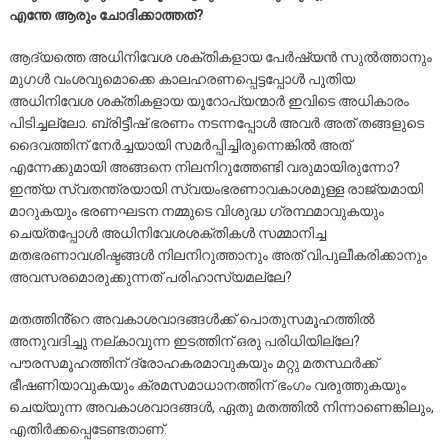
എന്തേ ആരും ചോദിക്കാത്തത്?
ആദ്യത്തെ അധിനിവേശ ശക്തികളായ പേർഷ്യൻ സുൽത്താനും
മുഗൾ വംശവുമൊക്കെ കാലഹരണപ്പെട്ടപ്പോൾ പുതിയ
അധിനിവേശ ശക്തികളായ യൂറോപ്യന്മാർ ഇവിടെ അധികാരം
പിടിച്ചല്ലോ. ബ്രിട്ടീഷ് ഭരണം നടന്നപ്പോൾ അവർ അത് തങ്ങളുടെ
ദൈവത്തിന് നേർച്ചയായി സമർപ്പിച്ചിരുന്നെങ്കിൽ അത്
എന്നേക്കുമായി അങ്ങനെ നിലനിറുത്തേണ്ടി വരുമായിരുന്നോ?
ഇന്ത്യ സ്വതന്ത്രയായി സ്വയംഭരണാവകാശമുള്ള രാജ്യമായി
മാറുകയും ഭരണഘടന നമ്മുടെ വിശുദ്ധ ഗ്രന്ഥമാവുകയും
ചെയ്തപ്പോൾ അധിനിവേശശക്തികൾ സമ്മാനിച്ച
മതഭരണാവശിഷ്ടങ്ങൾ നിലനിറുത്താനും അത് വിപുലീകരിക്കാനും
അവസരമൊരുക്കുന്നത് പരിഹാസ്യമല്ലേ?
മതത്തിൻ്റെ അവകാശവാദങ്ങൾക്ക് പൊതുസമൂഹത്തിൽ
അനുവദിച്ചു നല്കാവുന്ന ഇടത്തിന് ഒരു പരിധിയില്ലേ?
പൗരസമൂഹത്തിന് ദ്രോഹകരമാവുകയും മറ്റു മതസ്ഥർക്ക്
ഭീഷണിയാവുകയും ക്രമസമാധാനത്തിന് ഭംഗം വരുത്തുകയും
ചെയ്യുന്ന അവകാശവാദങ്ങൾ, ഏതു മതത്തിൽ നിന്നാണെങ്കിലും,
എതിർക്കപ്പെടേണ്ടതാണ്.