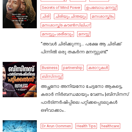
Secrets of Mind Power
ഉപബോധ മനസ്സ്
ചിരി
ചിരിയും ചിന്തയും
മനഃശാസ്ത്രം
മനഃശാസ്ത്ര കൗൺസിലിംഗ്
മനസ്സും ശരീരവും
മനസ്സ്
“അവൾ ചിരിക്കുന്നു… പക്ഷേ ആ ചിരിക്ക്
പിന്നിൽ ഒരു തകർന്ന മനസ്സുണ്ട്.”
Business
partnership
കരാറുകൾ
ബിസിനസ്സ്
അച്ഛനോ അനിയനോ ചേട്ടനോ ആകട്ടെ,
കരാർ നിർബന്ധമായും വേണം |ബിസിനസ്
പാർട്ണർഷിപ്പിലെ പറ്റിക്കപ്പെടലുകൾ
ഒഴിവാക്കാം..
Dr Arun Oommen
Health Tips
healthcare