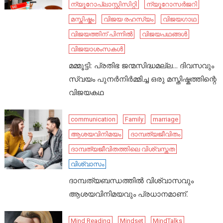
ന്യൂറോപ്ലാസ്റ്റിസിറ്റി
ന്യൂറോസർജറി
മസ്തിഷ്കം
വിജയ രഹസ്യം
വിജയഗാഥ
വിജയത്തിന് പിന്നിൽ
വിജയപഥങ്ങൾ
വിജയാശംസകൾ
മമ്മൂട്ടി: പ്രതിഭ ജന്മസിദ്ധമല്ല… ദിവസവും
സ്വയം പുനർനിർമ്മിച്ച ഒരു മസ്തിഷ്കത്തിന്റെ
വിജയകഥ
communication
Family
marriage
ആശയവിനിമയം
ദാമ്പത്യജീവിതം
ദാമ്പത്യജീവിതത്തിലെ വിശ്വസ്തത
വിശ്വാസം
ദാമ്പത്യബന്ധത്തിൽ വിശ്വാസവും
ആശയവിനിമയവും പ്രധാനമാണ്.
Mind Reading
Mindset
MindTalks