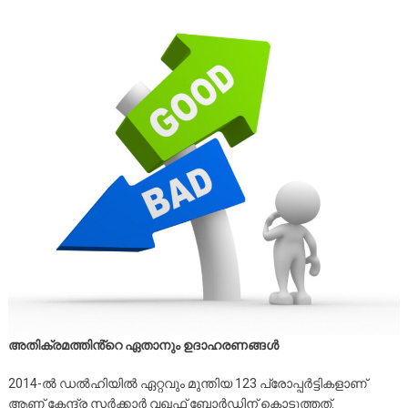
അതിക്രമത്തിൻ്റെ ഏതാനും ഉദാഹരണങ്ങൾ
2014-ൽ ഡൽഹിയിൽ ഏറ്റവും മുന്തിയ 123 പ്രോപ്പർട്ടികളാണ്
ആണ് കേന്ദ്ര സർക്കാർ വഖഫ് ബോർഡിന് കൊടുത്തത്.