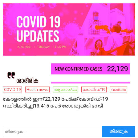
COVID 19
Health news
ആരോഗ്യം
കോവിഡ് 19
വാർത്ത
കേരളത്തില്‍ ഇന്ന് 22,129 പേര്‍ക്ക് കോവിഡ്-19
സ്ഥിരീകരിച്ചു|13,415 പേര്‍ രോഗമുക്തി നേടി
അനേഷിക്കുക