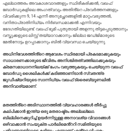
എല്ലാത്തരം അവകാശവാദങ്ങളും സ്ഥിരീകരിക്കൽ, വഖഫ്
ബോർഡുകളിലെ അംഗത്വവും അതിൻ്റെ പ്രവർത്തനങ്ങളും
വിവരിക്കുന്ന 9, 14 എന്നീ അനുച്ഛേദങ്ങളിൽ മാറ്റംവരുത്തൽ,
വനിതാപ്രാതിനിധ്യം നിർബന്ധമാക്കൽ എന്നിവയും
ഭേദഗതിയിലുണ്ട്. വഖഫ് ഭൂമി പുതുതായി അളന്നു തിട്ടപ്പെടുത്താനും
വസ്തുക്കളുടെ ലിസ്റ്റ് തയ്യാറാക്കാനും ജില്ലാ ജഡ്ജിമാരുടെ
മേൽനോട്ടം ഉറപ്പാക്കാനും ബിൽ വ്യവസ്ഥ ചെയ്യുന്നു.
അധിനിവേശത്തിൻ്റെ ആവേശം സ്ഥിരമായി പ്രകടമാക്കുകയും
സാധാരണക്കാരുടെ ജീവിതം അനിശ്ചിതത്വത്തിലാക്കുകയും
ക്രമസമാധാനനിലയ്ക്ക് ഭംഗം വരുത്തുകയും ചെയ്യുന്ന വഖഫ്
ബോർഡു ശൈലികൾക്ക് കടിഞ്ഞാണിടാൻ സ്വതന്ത്ര
ജുഡീഷ്യറിയുടെ സാന്നിധ്യം വഖഫ് ട്രൈബ്യൂണലിൽ
അനിവാര്യമാണ്.
മതത്തിൻ്റെ അടിസ്ഥാനത്തിൽ വ്യവഹാരങ്ങൾ തീർപ്പു
കല്പിക്കാൻ ഇന്ത്യ ഒരു മതരാഷ്ട്രം അല്ലല്ലോ.
ബില്ലിനെക്കുറിച്ച് ഉയർന്നിട്ടുള്ള അനാവശ്യ വിവാദങ്ങൾ
ഒഴിവാക്കാൻ സംയുക്ത പാർലിമെൻ്ററി സമിതിയുടെ
പരിഗണനയിലൂടെ കഴിയും എന്നാണ് എൻ്റെ വിചാരം.