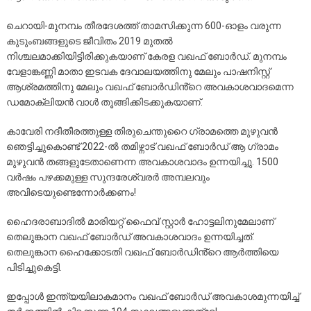
ചെറായി-മുനമ്പം തീരദേശത്ത് താമസിക്കുന്ന 600-ഓളം വരുന്ന
കുടുംബങ്ങളുടെ ജീവിതം 2019 മുതൽ
നിശ്ചലമാക്കിയിട്ടിരിക്കുകയാണ് കേരള വഖഫ് ബോർഡ്. മുനമ്പം
വേളാങ്കണ്ണി മാതാ ഇടവക ദേവാലയത്തിനു മേലും പാഷനിസ്റ്റ്
ആശ്രമത്തിനു മേലും വഖഫ് ബോർഡിൻ്റെ അവകാശവാദമെന്ന
ഡമോക്ലിയൻ വാൾ തൂങ്ങിക്കിടക്കുകയാണ്.
കാവേരി നദീതീരത്തുള്ള തിരുചെന്തുറൈ ഗ്രാമത്തെ മുഴുവൻ
ഞെട്ടിച്ചുകൊണ്ട് 2022-ൽ തമിഴ്നാട് വഖഫ് ബോർഡ് ആ ഗ്രാമം
മുഴുവൻ തങ്ങളുടേതാണെന്ന അവകാശവാദം ഉന്നയിച്ചു. 1500
വർഷം പഴക്കമുള്ള സുന്ദരേശ്വരർ അമ്പലവും
അവിടെയുണ്ടെന്നോർക്കണം!
ഹൈദരാബാദിൽ മാരിയറ്റ് ഫൈവ് സ്റ്റാർ ഹോട്ടലിനുമേലാണ്
തെലുങ്കാന വഖഫ് ബോർഡ് അവകാശവാദം ഉന്നയിച്ചത്.
തെലുങ്കാന ഹൈക്കോടതി വഖഫ് ബോർഡിൻ്റെ ആർത്തിയെ
പിടിച്ചുകെട്ടി.
ഇപ്പോൾ ഇന്ത്യയിലാകമാനം വഖഫ് ബോർഡ് അവകാശമുന്നയിച്ച്