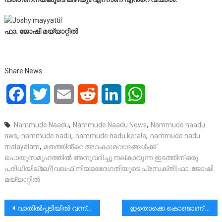
ഫാ. ജോഷി മയ്യാറ്റിൽ
Share News
Facebook
Twitter
Email
Reddit
LinkedIn
WhatsApp
Nammude Naadu
,
Nammude Naadu News
,
Nammude naadu
nws
,
nammude nadu
,
nammude nadu kerala
,
nammude nadu
malayalam
,
മതത്തിൻ്റെ അവകാശവാദങ്ങൾക്ക്
പൊതുസമൂഹത്തിൽ അനുവദിച്ചു നല്കാവുന്ന ഇടത്തിന് ഒരു
പരിധിയില്ലേ?|വഖഫ് നിയമഭേദഗതിയുടെ പ്രസക്തി|ഫാ. ജോഷി
മയ്യാറ്റിൽ
പോസ്റ്റുകളിലൂടെ
വാതിൽപ്പടിയിൽ വന്ന് വീട്ടുമാലിന്യം ശേഖരിച്ചു മടങ്ങുന്ന ഹരിത കർമ സേനാംഗം, എസ്.ധനുജകുമാരിയുടെ ജീവിതം കേരളത്തിലെ 2 സർവകലാശാലകളിൽ പഠിക്കാനുണ്ടെന്ന വിവരം ഏറെ പേർക്കുമറിയില്ല.
ഇതൊക്കെ കൊണ്ടാണ് മാധ്യമ പ്രവർത്തനത്തെ ജനം മാ പ്ര യാക്കുന്നത്.