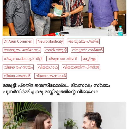
Dr Arun Oommen
Neuroplasticity
അതുല്യ പ്രതിഭ
അത്ഭുതപ്രതിഭാസം
നടൻ മമ്മൂട്ടി
ന്യൂറോ സർജൻ
ന്യൂറോപ്ലാസ്റ്റിസിറ്റി
ന്യൂറോസർജറി
മസ്തിഷ്കം
വിജയ രഹസ്യം
വിജയഗാഥ
വിജയത്തിന് പിന്നിൽ
വിജയപഥങ്ങൾ
വിജയാശംസകൾ
മമ്മൂട്ടി: പ്രതിഭ ജന്മസിദ്ധമല്ല… ദിവസവും സ്വയം
പുനർനിർമ്മിച്ച ഒരു മസ്തിഷ്കത്തിന്റെ വിജയകഥ