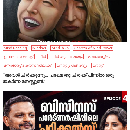
Mind Reading
Mindset
MindTalks
Secrets of Mind Power
ഉപബോധ മനസ്സ്
ചിരി
ചിരിയും ചിന്തയും
മനഃശാസ്ത്രം
മനഃശാസ്ത്ര കൗൺസിലിംഗ്
മനസ്സും ശരീരവും
മനസ്സ്
“അവൾ ചിരിക്കുന്നു… പക്ഷേ ആ ചിരിക്ക് പിന്നിൽ ഒരു
തകർന്ന മനസ്സുണ്ട്.”