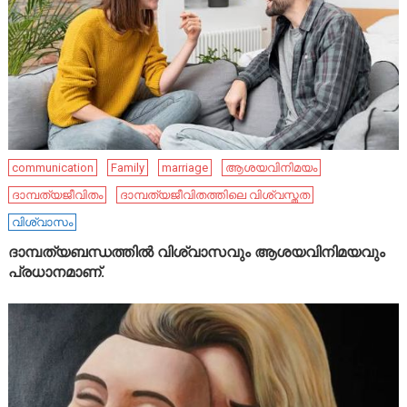
communication
Family
marriage
ആശയവിനിമയം
ദാമ്പത്യജീവിതം
ദാമ്പത്യജീവിതത്തിലെ വിശ്വസ്തത
വിശ്വാസം
ദാമ്പത്യബന്ധത്തിൽ വിശ്വാസവും ആശയവിനിമയവും
പ്രധാനമാണ്.