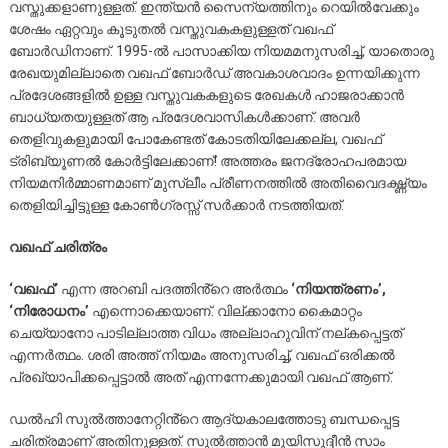
വസ്തുക്കളാണുള്ളത്. ഇന്ത്യൻ സൈന്യത്തിനും റെയിൽവേക്കും
ശേഷം ഏറ്റവും കൂടുതൽ വസ്തുവകകളുള്ളത് വഖഫ്
ബോർഡിനാണ്. 1995-ൽ പാസാക്കിയ നിയമമനുസരിച്ച്, യാതൊരു
രേഖയുമില്ലാതെ വഖഫ് ബോർഡ് അവകാശവാദം ഉന്നയിക്കുന്ന
പ്രദേശങ്ങളിൽ ഉള്ള വസ്തുവകകളുടെ രേഖകൾ ഹാജരാക്കാൻ
ബാധ്യതയുള്ളത് ആ പ്രദേശവാസികൾക്കാണ്. അവർ
തെളിവുകളുമായി പോകേണ്ടത് കോടതിയിലേക്കല്ല, വഖഫ്
ട്രിബ്യൂണൽ കോർട്ടിലേക്കാണ്! അത്തരം ജനദ്രോഹപരമായ
നിയമനിർമ്മാണമാണ് മുസ്ലീം പ്രീണനത്തിൽ അതിവൈദഗ്ദ്ധ്യം
തെളിയിച്ചിട്ടുള്ള കോൺഗ്രസ്സ് സർക്കാർ നടത്തിയത്.
വഖഫ് ചരിത്രം
‘വഖഫ്’
എന്ന അറബി പദത്തിൻ്റെ അർത്ഥം
‘നിയന്ത്രണം’,
‘നിരോധനം’
എന്നൊക്കെയാണ്. വില്ക്കാനോ കൈമാറ്റം
ചെയ്യാനോ പാടില്ലാത്ത വിധം അല്ലാഹുവിന് നല്കപ്പെട്ടത്
എന്നർത്ഥം. ശരി അത്ത് നിയമം അനുസരിച്ച്, വഖഫ് ഒരിക്കൽ
പ്രഖ്യാപിക്കപ്പെട്ടാൽ അത് എന്നന്നേക്കുമായി വഖഫ് ആണ്.
ഡൽഹി സുൽത്താനേറ്റിൻ്റെ ആദ്യകാലത്തോടു ബന്ധപ്പെട്ട
ചരിത്രമാണ് അതിനുള്ളത്. സുൽത്താൻ മുയിസുദ്ദീൻ സാം