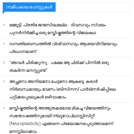
സമീപകാല പോസ്റ്റുകൾ
മമ്മൂട്ടി: പ്രതിഭ ജന്മസിദ്ധമല്ല… ദിവസവും സ്വയം
പുനർനിർമ്മിച്ച ഒരു മസ്തിഷ്കത്തിന്റെ വിജയകഥ
ദാമ്പത്യബന്ധത്തിൽ വിശ്വാസവും ആശയവിനിമയവും
പ്രധാനമാണ്.
“അവൾ ചിരിക്കുന്നു… പക്ഷേ ആ ചിരിക്ക് പിന്നിൽ ഒരു
തകർന്ന മനസ്സുണ്ട്.”
അച്ഛനോ അനിയനോ ചേട്ടനോ ആകട്ടെ, കരാർ
നിർബന്ധമായും വേണം |ബിസിനസ് പാർട്ണർഷിപ്പിലെ
പറ്റിക്കപ്പെടലുകൾ ഒഴിവാക്കാം..
മസ്തിഷ്കത്തിന്റെ അത്ഭുതകരമായ മികച്ച വിജയത്തിനും
സന്തോഷത്തിനുമായി’ന്യൂറോപ്ലാസ്റ്റിസിറ്റി’
(Neuroplasticity):എങ്ങനെ പ്രയോജനപ്പെടുത്താമെന്ന്
മനസ്സിലാക്കാം.