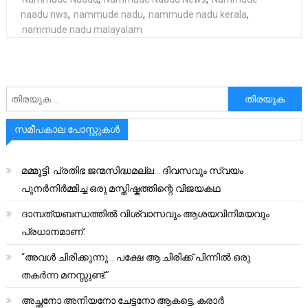
naadu nws
,
nammude nadu
,
nammude nadu kerala
,
nammude nadu malayalam
അനേഷിക്കുക
സമീപകാല പോസ്റ്റുകൾ
മമ്മൂട്ടി: പ്രതിഭ ജന്മസിദ്ധമല്ല… ദിവസവും സ്വയം
പുനർനിർമ്മിച്ച ഒരു മസ്തിഷ്കത്തിന്റെ വിജയകഥ
ദാമ്പത്യബന്ധത്തിൽ വിശ്വാസവും ആശയവിനിമയവും
പ്രധാനമാണ്.
“അവൾ ചിരിക്കുന്നു… പക്ഷേ ആ ചിരിക്ക് പിന്നിൽ ഒരു
തകർന്ന മനസ്സുണ്ട്.”
അച്ഛനോ അനിയനോ ചേട്ടനോ ആകട്ടെ, കരാർ