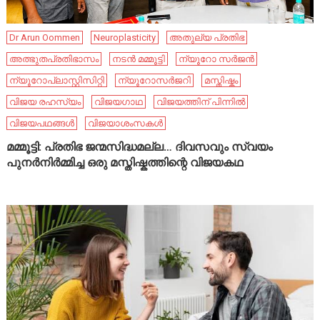
Dr Arun Oommen
Neuroplasticity
അതുല്യ പ്രതിഭ
അത്ഭുതപ്രതിഭാസം
നടൻ മമ്മൂട്ടി
ന്യൂറോ സർജൻ
ന്യൂറോപ്ലാസ്റ്റിസിറ്റി
ന്യൂറോസർജറി
മസ്തിഷ്കം
വിജയ രഹസ്യം
വിജയഗാഥ
വിജയത്തിന് പിന്നിൽ
വിജയപഥങ്ങൾ
വിജയാശംസകൾ
മമ്മൂട്ടി: പ്രതിഭ ജന്മസിദ്ധമല്ല… ദിവസവും സ്വയം
പുനർനിർമ്മിച്ച ഒരു മസ്തിഷ്കത്തിന്റെ വിജയകഥ