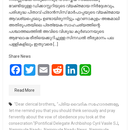
വേണ്ടിയുള്ള ഡിക്കാസ്റ്ററിയുടെ വ്യക്തമായ നിർദ്ദേശവും,
പരിശുദ്ധ പിതാവ് ഫ്രാൻസിസ് മാർപാപ്പയുടെ വ്യക്തമായ
ആവശ്യപ്പെടലും ഉണ്ടായിരുന്നിട്ടും എറണാകുളം-അങ്കമാലി
അതിരൂപതയിലെ പ്രത്യേക സാഹചര്യത്തിന്റെ
പശ്ചാത്തലത്തിൽ അവിടെ വിശുദ്ധ കുർബാനയുടെ
ആഘോഷ രീതിയെക്കുറിച്ചുള്ള സിനഡൽ തീരുമാനം പല
പള്ളികളിലും ഇതുവരെ […]
Share News
Facebook
Twitter
Email
Reddit
LinkedIn
WhatsApp
Read More
"Dear clerical brothers
,
"പ്രിയ വൈദിക സഹോദരങ്ങളേ
,
let me remind you that you should think seriously and pray
fervently about the vow of obedience you took at the
consecration."|Pontifical Delegate Archbishop Cyril Vasile SJ
,
Nammude Naadu
,
Nammude Naadu News
,
Nammude