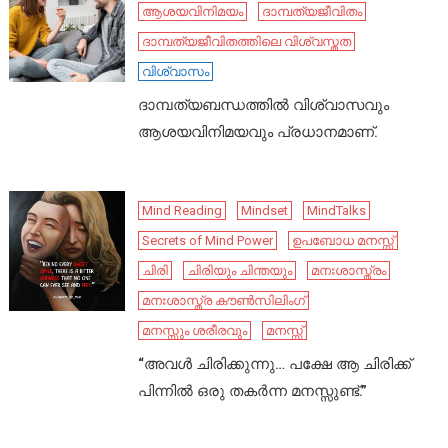
ആശയവിനിമയം
ദാമ്പത്യജീവിതം
ദാമ്പത്യജീവിതത്തിലെ വിശ്വസ്തത
വിശ്വാസം
ദാമ്പത്യബന്ധത്തിൽ വിശ്വാസവും
ആശയവിനിമയവും പ്രധാനമാണ്.
Mind Reading
Mindset
MindTalks
Secrets of Mind Power
ഉപബോധ മനസ്സ്
ചിരി
ചിരിയും ചിന്തയും
മനഃശാസ്ത്രം
മനഃശാസ്ത്ര കൗൺസിലിംഗ്
മനസ്സും ശരീരവും
മനസ്സ്
“അവൾ ചിരിക്കുന്നു… പക്ഷേ ആ ചിരിക്ക്
പിന്നിൽ ഒരു തകർന്ന മനസ്സുണ്ട്.”