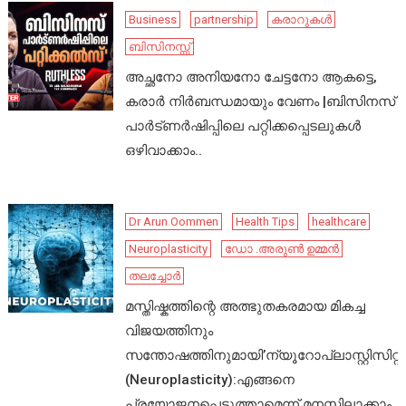
Business
partnership
കരാറുകൾ
ബിസിനസ്സ്
അച്ഛനോ അനിയനോ ചേട്ടനോ ആകട്ടെ,
കരാർ നിർബന്ധമായും വേണം |ബിസിനസ്
പാർട്ണർഷിപ്പിലെ പറ്റിക്കപ്പെടലുകൾ
ഒഴിവാക്കാം..
Dr Arun Oommen
Health Tips
healthcare
Neuroplasticity
ഡോ .അരുൺ ഉമ്മൻ
തലച്ചോർ
മസ്തിഷ്കത്തിന്റെ അത്ഭുതകരമായ മികച്ച
വിജയത്തിനും
സന്തോഷത്തിനുമായി’ന്യൂറോപ്ലാസ്റ്റിസിറ്റി’
(Neuroplasticity):എങ്ങനെ
പ്രയോജനപ്പെടുത്താമെന്ന് മനസ്സിലാക്കാം.