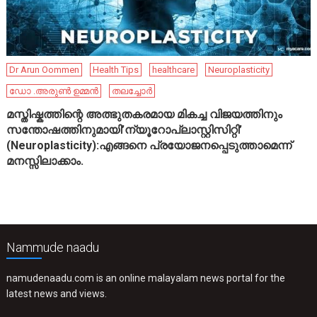
Dr Arun Oommen
Health Tips
healthcare
Neuroplasticity
ഡോ .അരുൺ ഉമ്മൻ
തലച്ചോർ
മസ്തിഷ്കത്തിന്റെ അത്ഭുതകരമായ മികച്ച വിജയത്തിനും
സന്തോഷത്തിനുമായി’ന്യൂറോപ്ലാസ്റ്റിസിറ്റി’
(Neuroplasticity):എങ്ങനെ പ്രയോജനപ്പെടുത്താമെന്ന്
മനസ്സിലാക്കാം.
Nammude naadu
namudenaadu.com is an online malayalam news portal for the
latest news and views.