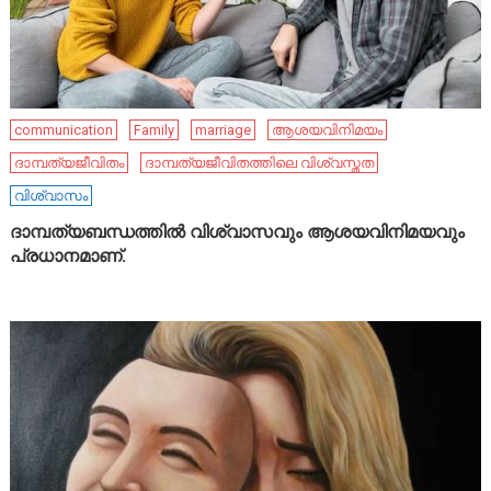
communication
Family
marriage
ആശയവിനിമയം
ദാമ്പത്യജീവിതം
ദാമ്പത്യജീവിതത്തിലെ വിശ്വസ്തത
വിശ്വാസം
ദാമ്പത്യബന്ധത്തിൽ വിശ്വാസവും ആശയവിനിമയവും
പ്രധാനമാണ്.