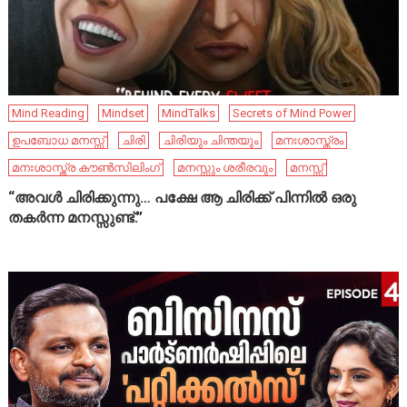
Mind Reading
Mindset
MindTalks
Secrets of Mind Power
ഉപബോധ മനസ്സ്
ചിരി
ചിരിയും ചിന്തയും
മനഃശാസ്ത്രം
മനഃശാസ്ത്ര കൗൺസിലിംഗ്
മനസ്സും ശരീരവും
മനസ്സ്
“അവൾ ചിരിക്കുന്നു… പക്ഷേ ആ ചിരിക്ക് പിന്നിൽ ഒരു
തകർന്ന മനസ്സുണ്ട്.”