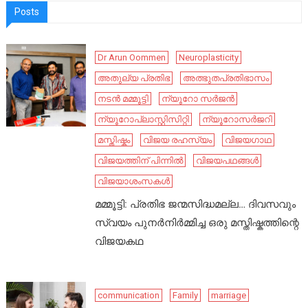
Posts
Dr Arun Oommen
Neuroplasticity
അതുല്യ പ്രതിഭ
അത്ഭുതപ്രതിഭാസം
നടൻ മമ്മൂട്ടി
ന്യൂറോ സർജൻ
ന്യൂറോപ്ലാസ്റ്റിസിറ്റി
ന്യൂറോസർജറി
മസ്തിഷ്കം
വിജയ രഹസ്യം
വിജയഗാഥ
വിജയത്തിന് പിന്നിൽ
വിജയപഥങ്ങൾ
വിജയാശംസകൾ
മമ്മൂട്ടി: പ്രതിഭ ജന്മസിദ്ധമല്ല… ദിവസവും
സ്വയം പുനർനിർമ്മിച്ച ഒരു മസ്തിഷ്കത്തിന്റെ
വിജയകഥ
communication
Family
marriage