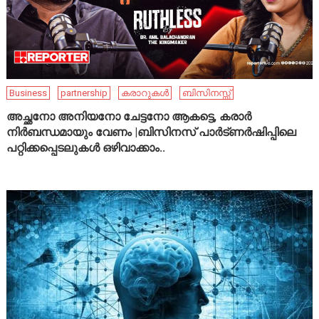
Business
partnership
കരാറുകൾ
ബിസിനസ്സ്
അച്ഛനോ അനിയനോ ചേട്ടനോ ആകട്ടെ, കരാർ
നിർബന്ധമായും വേണം |ബിസിനസ് പാർട്ണർഷിപ്പിലെ
പറ്റിക്കപ്പെടലുകൾ ഒഴിവാക്കാം..