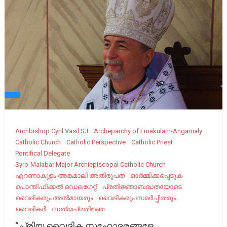
Archbishop Cyril Vasil SJ
Archeparchy of Ernakulam-Angamaly
Catholic Church
Catholic Perspective
Catholic Priest
Pontifical Delegate
Syro-Malabar Major Archiepiscopal Catholic Church
എറണാകുളം-അങ്കമാലി അതിരൂപത
ഓർമ്മിക്കപ്പെടുക
പൊന്തിഫിക്കൽ ഡെലഗേറ്റ്
പ്രതിജ്ഞാബദ്ധതയോടെ
വൈദികരും അല്‍മായരും
വൈദികരും സമര്‍പ്പിതരും
വൈദികർ
സത്യപ്രതിജ്ഞ
“പ്രിയ വൈദിക സഹോദരങ്ങളേ,