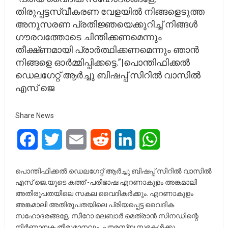
തിരുപ്പട്ടസ്വീകരണ വേളയിൽ നിങ്ങളെടുത്ത
അനുസരണ പ്രതിജ്ഞയെക്കുറിച്ച് നിങ്ങൾ
ഗൗരവത്തോടെ ചിന്തിക്കണമെന്നും
തീക്ഷ്‌ണമായി പ്രാർത്ഥിക്കണമെന്നും ഞാൻ
നിങ്ങളെ ഓർമ്മിപ്പിക്കട്ടെ.”|പൊന്തിഫിക്കൽ
ഡെലഗേറ്റ് ആർച്ചു ബിഷപ്പ് സിറിൽ വാസിൽ
എസ് ജെ
Share News
Facebook
Twitter
Email
Reddit
LinkedIn
WhatsApp
പൊന്തിഫിക്കൽ ഡെലഗേറ്റ് ആർച്ചു ബിഷപ്പ് സിറിൽ വാസിൽ
എസ് ജെ.യുടെ കത്ത് -പരിഭാഷ എറണാകുളം അങ്കമാലി
അതിരൂപതയിലെ സകല വൈദികർക്കും. എറണാകുളം
അങ്കമാലി അതിരൂപതയിലെ പ്രിയപ്പെട്ട വൈദിക
സഹോദരങ്ങളേ, സീറോ മലബാർ മെത്രാന്‍ സിനഡിന്റെ
നിർണ്ണായക തീരുമാനവും, പൗരസ്ത്യ സഭകള്‍ക്കു