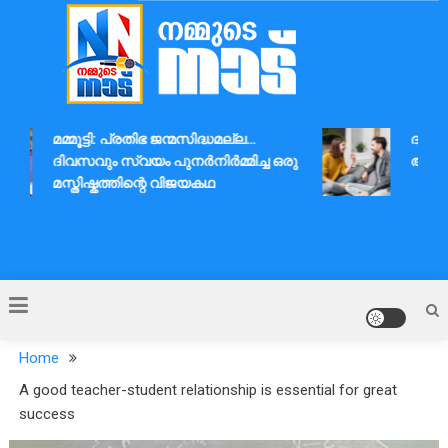
Skip
to
content
Nammude Naadu
മമ്മൂട്ടി: പ്രതിഭ ജന്മസിദ്ധമല്ല…
ദാമ്പത
ദിവസവും സ്വയം പുനർനിർമ്മിച്ച ഒരു
ആശയവി
മസ്തിഷ്കത്തിന്റെ വിജയകഥ
Home
A good teacher-student relationship is essential for great
success