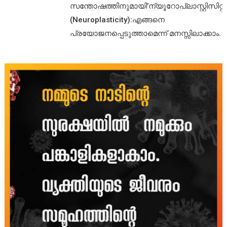
സന്തോഷത്തിനുമായി’ന്യൂറോപ്ലാസ്റ്റിസിറ്റി’
(Neuroplasticity):എങ്ങനെ
പ്രയോജനപ്പെടുത്താമെന്ന് മനസ്സിലാക്കാം.