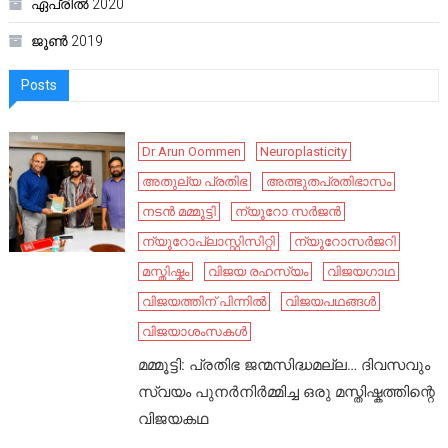
ഏപ്രിൽ 2020
ജൂൺ 2019
Posts
Dr Arun Oommen
Neuroplasticity
അതുല്യ പ്രതിഭ
അത്ഭുതപ്രതിഭാസം
നടൻ മമ്മൂട്ടി
ന്യൂറോ സർജൻ
ന്യൂറോപ്ലാസ്റ്റിസിറ്റി
ന്യൂറോസർജറി
മസ്തിഷ്കം
വിജയ രഹസ്യം
വിജയഗാഥ
വിജയത്തിന് പിന്നിൽ
വിജയപഥങ്ങൾ
വിജയാശംസകൾ
മമ്മൂട്ടി: പ്രതിഭ ജന്മസിദ്ധമല്ല… ദിവസവും
സ്വയം പുനർനിർമ്മിച്ച ഒരു മസ്തിഷ്കത്തിന്റെ
വിജയകഥ