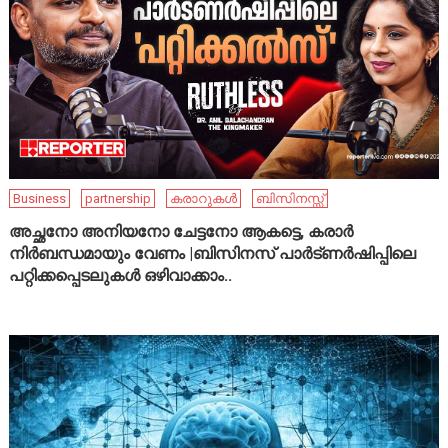
Business
partnership
കരാറുകൾ
ബിസിനസ്സ്
അച്ഛനോ അനിയനോ ചേട്ടനോ ആകട്ടെ, കരാർ
നിർബന്ധമായും വേണം |ബിസിനസ് പാർട്ണർഷിപ്പിലെ
പറ്റിക്കപ്പെടലുകൾ ഒഴിവാക്കാം..