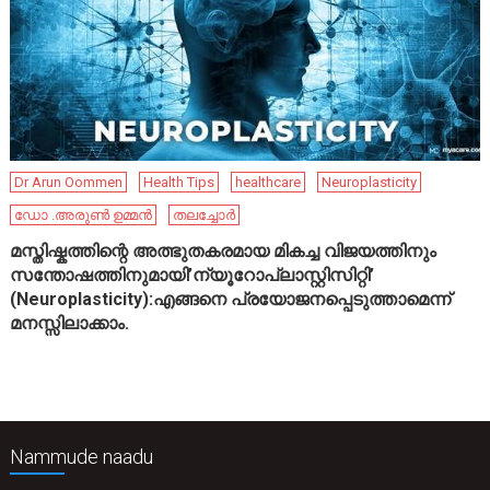
Dr Arun Oommen
Health Tips
healthcare
Neuroplasticity
ഡോ .അരുൺ ഉമ്മൻ
തലച്ചോർ
മസ്തിഷ്കത്തിന്റെ അത്ഭുതകരമായ മികച്ച വിജയത്തിനും
സന്തോഷത്തിനുമായി’ന്യൂറോപ്ലാസ്റ്റിസിറ്റി’
(Neuroplasticity):എങ്ങനെ പ്രയോജനപ്പെടുത്താമെന്ന്
മനസ്സിലാക്കാം.
Nammude naadu