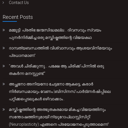
Contact Us
Recent Posts
മമ്മൂട്ടി: പ്രതിഭ ജന്മസിദ്ധമല്ല… ദിവസവും സ്വയം
പുനർനിർമ്മിച്ച ഒരു മസ്തിഷ്കത്തിന്റെ വിജയകഥ
ദാമ്പത്യബന്ധത്തിൽ വിശ്വാസവും ആശയവിനിമയവും
പ്രധാനമാണ്.
“അവൾ ചിരിക്കുന്നു… പക്ഷേ ആ ചിരിക്ക് പിന്നിൽ ഒരു
തകർന്ന മനസ്സുണ്ട്.”
അച്ഛനോ അനിയനോ ചേട്ടനോ ആകട്ടെ, കരാർ
നിർബന്ധമായും വേണം |ബിസിനസ് പാർട്ണർഷിപ്പിലെ
പറ്റിക്കപ്പെടലുകൾ ഒഴിവാക്കാം..
മസ്തിഷ്കത്തിന്റെ അത്ഭുതകരമായ മികച്ച വിജയത്തിനും
സന്തോഷത്തിനുമായി’ന്യൂറോപ്ലാസ്റ്റിസിറ്റി’
(Neuroplasticity):എങ്ങനെ പ്രയോജനപ്പെടുത്താമെന്ന്