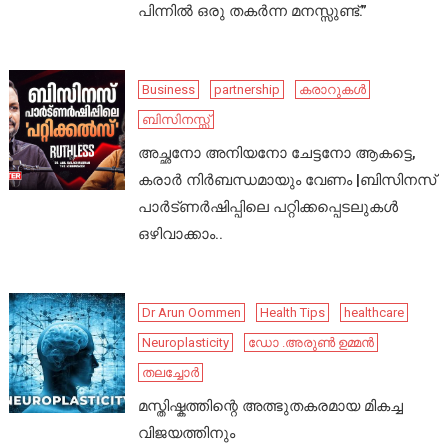
പിന്നിൽ ഒരു തകർന്ന മനസ്സുണ്ട്.”
Business
partnership
കരാറുകൾ
ബിസിനസ്സ്
അച്ഛനോ അനിയനോ ചേട്ടനോ ആകട്ടെ,
കരാർ നിർബന്ധമായും വേണം |ബിസിനസ്
പാർട്ണർഷിപ്പിലെ പറ്റിക്കപ്പെടലുകൾ
ഒഴിവാക്കാം..
Dr Arun Oommen
Health Tips
healthcare
Neuroplasticity
ഡോ .അരുൺ ഉമ്മൻ
തലച്ചോർ
മസ്തിഷ്കത്തിന്റെ അത്ഭുതകരമായ മികച്ച
വിജയത്തിനും