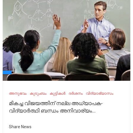
അനുഭവം
കുടുംബം
കുട്ടികൾ
ദർശനം
വിദ്യാഭ്യാസം
മികച്ച വിജയത്തിന് നല്ല അധ്യാപക-
വിദ്യാർത്ഥി ബന്ധം അനിവാര്യം…
Share News