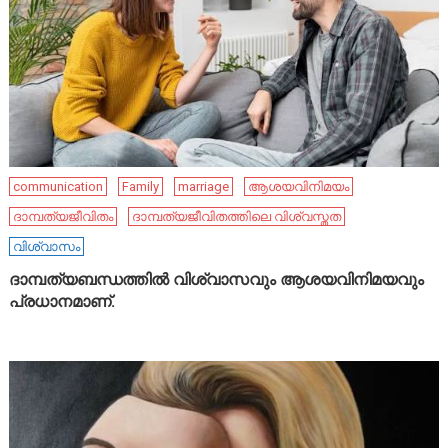
communication
Family
marriage
ആശയവിനിമയം
ദാമ്പത്യജീവിതം
ദാമ്പത്യജീവിതത്തിലെ വിശ്വസ്തത
വിശ്വാസം
ദാമ്പത്യബന്ധത്തിൽ വിശ്വാസവും ആശയവിനിമയവും
പ്രധാനമാണ്.