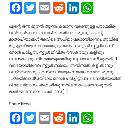
Facebook
Twitter
Email
Reddit
LinkedIn
WhatsApp
എന്റെ ഒന്ന് മുതൽ ആറാം ക്ലാസ് വരെയുള്ള പ്രാഥമിക
വിദ്യാഭ്യാസം നൈജീരിയയിലായിരുന്നു . എന്റെ
മാതാപിതാക്കൾ അവിടെ അധ്യാപകരായിരുന്നു. അവിടെ
യു‌എസ് ആസ്ഥാനമായുള്ള കോഫ- കൂപ്പർ സ്കൂളിലാണ്
ഞാൻ പഠിച്ചത്.. സ്കൂൾ ജീവിതം രസകരവും കളിയും
സന്തോഷവും നിറഞ്ഞതുമായിരുന്നു. രാവിലെ 8 മുതൽ -1
വരെയായിരുന്നു സ്കൂൾ സമയം. അതിനാൽ കളിക്കാനും
വിശ്രമിക്കാനും എനിക്ക് ധാരാളം സമയം ഉണ്ടായിരുന്നു
..LKGയിലോ UKGയിലോ ഞാൻ പഠിച്ചിട്ടില്ല. നൈജീരിയയിൽ
വിദ്യാഭ്യാസം ആരംഭിക്കുന്നത് ഒന്നാം ക്ലാസ് മുതൽ
മാത്രമാണ്. നാലാം ക്ലാസ് […]
Share News
Facebook
Twitter
Email
Reddit
LinkedIn
WhatsApp