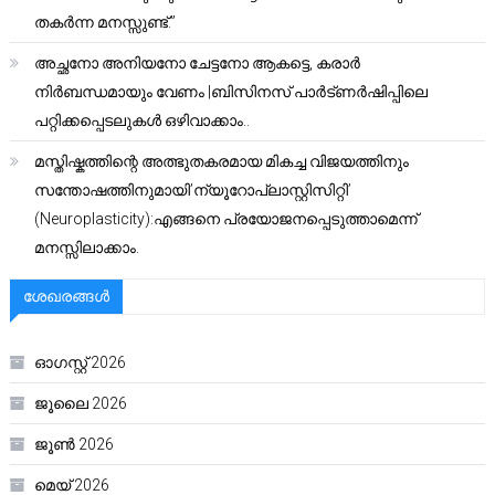
തകർന്ന മനസ്സുണ്ട്.”
അച്ഛനോ അനിയനോ ചേട്ടനോ ആകട്ടെ, കരാർ
നിർബന്ധമായും വേണം |ബിസിനസ് പാർട്ണർഷിപ്പിലെ
പറ്റിക്കപ്പെടലുകൾ ഒഴിവാക്കാം..
മസ്തിഷ്കത്തിന്റെ അത്ഭുതകരമായ മികച്ച വിജയത്തിനും
സന്തോഷത്തിനുമായി’ന്യൂറോപ്ലാസ്റ്റിസിറ്റി’
(Neuroplasticity):എങ്ങനെ പ്രയോജനപ്പെടുത്താമെന്ന്
മനസ്സിലാക്കാം.
ശേഖരങ്ങൾ
ഓഗസ്റ്റ്‌ 2026
ജൂലൈ 2026
ജൂൺ 2026
മെയ്‌ 2026