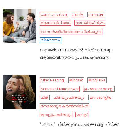
communication
Family
marriage
ആശയവിനിമയം
ദാമ്പത്യജീവിതം
ദാമ്പത്യജീവിതത്തിലെ വിശ്വസ്തത
വിശ്വാസം
ദാമ്പത്യബന്ധത്തിൽ വിശ്വാസവും
ആശയവിനിമയവും പ്രധാനമാണ്.
Mind Reading
Mindset
MindTalks
Secrets of Mind Power
ഉപബോധ മനസ്സ്
ചിരി
ചിരിയും ചിന്തയും
മനഃശാസ്ത്രം
മനഃശാസ്ത്ര കൗൺസിലിംഗ്
മനസ്സും ശരീരവും
മനസ്സ്
“അവൾ ചിരിക്കുന്നു… പക്ഷേ ആ ചിരിക്ക്