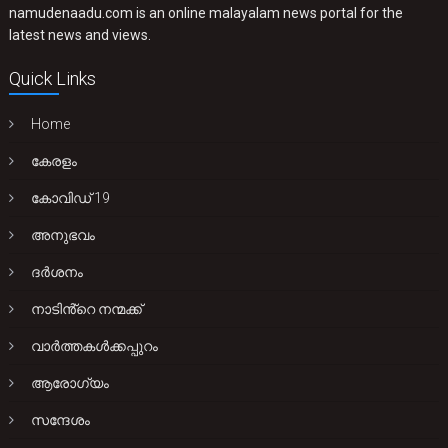
namudenaadu.com is an online malayalam news portal for the
latest news and views.
Quick Links
Home
കേരളം
കോവിഡ് 19
അനുഭവം
ദർശനം
നാടിൻ്റെ നന്മക്ക്
വാർത്തകൾക്കപ്പുറം
ആരോഗ്യം
സന്ദേശം