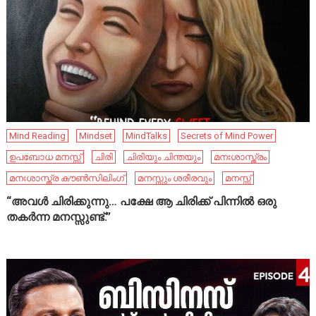
Mind Reading
Mindset
MindTalks
Secrets of Mind Power
ഉപബോധ മനസ്സ്
ചിരി
ചിരിയും ചിന്തയും
മനഃശാസ്ത്രം
മനഃശാസ്ത്ര കൗൺസിലിംഗ്
മനസ്സും ശരീരവും
മനസ്സ്
“അവൾ ചിരിക്കുന്നു… പക്ഷേ ആ ചിരിക്ക് പിന്നിൽ ഒരു
തകർന്ന മനസ്സുണ്ട്.”