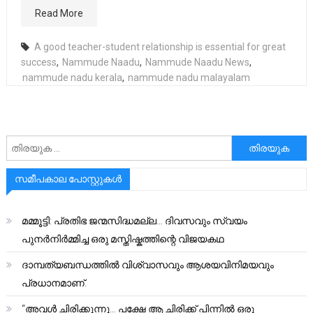
Read More
A good teacher-student relationship is essential for great
success
,
Nammude Naadu
,
Nammude Naadu News
,
nammude nadu kerala
,
nammude nadu malayalam
അനേഷിക്കുക
സമീപകാല പോസ്റ്റുകൾ
മമ്മൂട്ടി: പ്രതിഭ ജന്മസിദ്ധമല്ല… ദിവസവും സ്വയം
പുനർനിർമ്മിച്ച ഒരു മസ്തിഷ്കത്തിന്റെ വിജയകഥ
ദാമ്പത്യബന്ധത്തിൽ വിശ്വാസവും ആശയവിനിമയവും
പ്രധാനമാണ്.
“അവൾ ചിരിക്കുന്നു… പക്ഷേ ആ ചിരിക്ക് പിന്നിൽ ഒരു