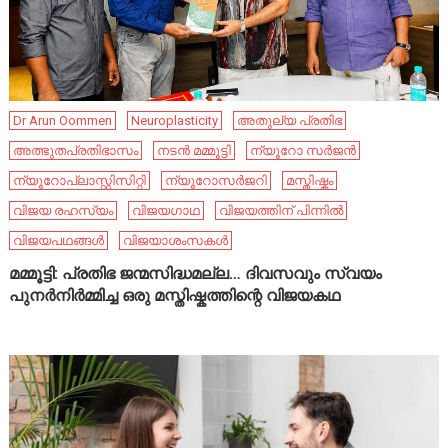
Dr Arun Oommen
Neuroplasticity
അതുല്യ പ്രതിഭ
അത്ഭുതപ്രതിഭാസം
നടൻ മമ്മൂട്ടി
ന്യൂറോ സർജൻ
ന്യൂറോപ്ലാസ്റ്റിസിറ്റി
ന്യൂറോസർജറി
മസ്തിഷ്കം
വിജയ രഹസ്യം
വിജയഗാഥ
വിജയത്തിന് പിന്നിൽ
വിജയപഥങ്ങൾ
വിജയാശംസകൾ
മമ്മൂട്ടി: പ്രതിഭ ജന്മസിദ്ധമല്ല… ദിവസവും സ്വയം
പുനർനിർമ്മിച്ച ഒരു മസ്തിഷ്കത്തിന്റെ വിജയകഥ