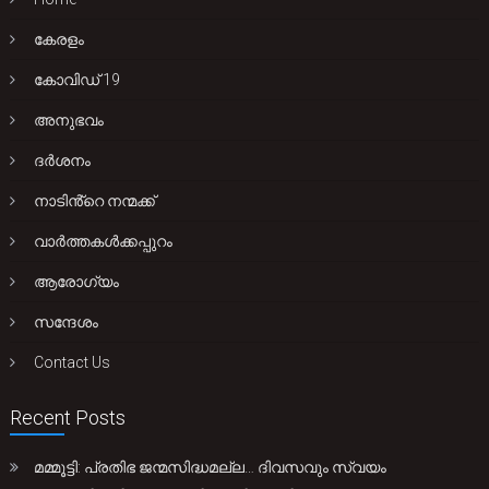
കേരളം
കോവിഡ് 19
അനുഭവം
ദർശനം
നാടിൻ്റെ നന്മക്ക്
വാർത്തകൾക്കപ്പുറം
ആരോഗ്യം
സന്ദേശം
Contact Us
Recent Posts
മമ്മൂട്ടി: പ്രതിഭ ജന്മസിദ്ധമല്ല… ദിവസവും സ്വയം