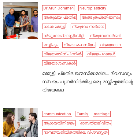
Dr Arun Oommen
Neuroplasticity
അതുല്യ പ്രതിഭ
അത്ഭുതപ്രതിഭാസം
നടൻ മമ്മൂട്ടി
ന്യൂറോ സർജൻ
ന്യൂറോപ്ലാസ്റ്റിസിറ്റി
ന്യൂറോസർജറി
മസ്തിഷ്കം
വിജയ രഹസ്യം
വിജയഗാഥ
വിജയത്തിന് പിന്നിൽ
വിജയപഥങ്ങൾ
വിജയാശംസകൾ
മമ്മൂട്ടി: പ്രതിഭ ജന്മസിദ്ധമല്ല… ദിവസവും
സ്വയം പുനർനിർമ്മിച്ച ഒരു മസ്തിഷ്കത്തിന്റെ
വിജയകഥ
communication
Family
marriage
ആശയവിനിമയം
ദാമ്പത്യജീവിതം
ദാമ്പത്യജീവിതത്തിലെ വിശ്വസ്തത