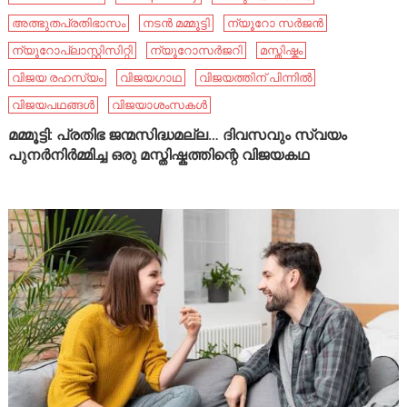
അത്ഭുതപ്രതിഭാസം
നടൻ മമ്മൂട്ടി
ന്യൂറോ സർജൻ
ന്യൂറോപ്ലാസ്റ്റിസിറ്റി
ന്യൂറോസർജറി
മസ്തിഷ്കം
വിജയ രഹസ്യം
വിജയഗാഥ
വിജയത്തിന് പിന്നിൽ
വിജയപഥങ്ങൾ
വിജയാശംസകൾ
മമ്മൂട്ടി: പ്രതിഭ ജന്മസിദ്ധമല്ല… ദിവസവും സ്വയം
പുനർനിർമ്മിച്ച ഒരു മസ്തിഷ്കത്തിന്റെ വിജയകഥ