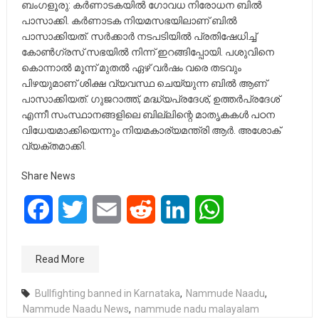
ബംഗളൂരു: കര്‍ണാടകയില്‍ ഗോവധ നിരോധന ബില്‍
പാസാക്കി. കര്‍ണാടക നിയമസഭയിലാണ് ബില്‍
പാസാക്കിയത്. സര്‍ക്കാര്‍ നടപടിയില്‍ പ്രതിഷേധിച്ച്
കോണ്‍ഗ്രസ് സഭയില്‍ നിന്ന് ഇറങ്ങിപ്പോയി. പശുവിനെ
കൊന്നാല്‍ മൂന്ന് മുതല്‍ ഏഴ് വര്‍ഷം വരെ തടവും
പിഴയുമാണ് ശിക്ഷ വ്യവസ്ഥ ചെയ്യുന്ന ബില്‍ ആണ്
പാസാക്കിയത്. ഗുജറാത്ത്, മദ്ധ്യപ്രദേശ്, ഉത്തര്‍പ്രദേശ്
എന്നീ സംസ്ഥാനങ്ങളിലെ ബില്ലിന്റെ മാതൃകകള്‍ പഠന
വിധേയമാക്കിയെന്നും നിയമകാര്യമന്ത്രി ആര്‍. അശോക്
വ്യക്തമാക്കി.
Share News
Facebook
Twitter
Email
Reddit
LinkedIn
WhatsApp
Read More
Bullfighting banned in Karnataka
,
Nammude Naadu
,
Nammude Naadu News
,
nammude nadu malayalam