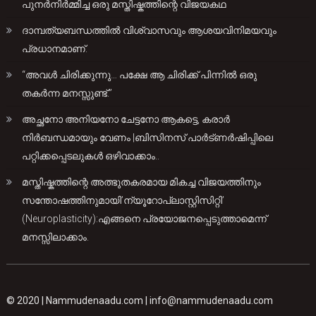
പുനർനിർമ്മിച്ച ഒരു മസ്തിഷ്കത്തിന്റെ വിജയകഥ
ദാമ്പത്യബന്ധത്തിൽ വിശ്വാസവും ആശയവിനിമയവും
പ്രധാനമാണ്.
“അവൾ ചിരിക്കുന്നു… പക്ഷേ ആ ചിരിക്ക് പിന്നിൽ ഒരു
തകർന്ന മനസ്സുണ്ട്.”
അച്ഛനോ അനിയനോ ചേട്ടനോ ആകട്ടെ, കരാർ
നിർബന്ധമായും വേണം |ബിസിനസ് പാർട്ണർഷിപ്പിലെ
പറ്റിക്കപ്പെടലുകൾ ഒഴിവാക്കാം..
മസ്തിഷ്കത്തിന്റെ അത്ഭുതകരമായ മികച്ച വിജയത്തിനും
സന്തോഷത്തിനുമായി’ന്യൂറോപ്ലാസ്റ്റിസിറ്റി’
(Neuroplasticity):എങ്ങനെ പ്രയോജനപ്പെടുത്താമെന്ന്
മനസ്സിലാക്കാം.
© 2020 |
Nammudenaadu.com
|
info@nammudenaadu.com