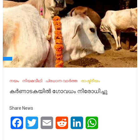
നയം
നിയമവീഥി
പ്രധാന വാർത്ത
രാഷ്ട്രീയം
കർണാടകയിൽ ഗോവധം നിരോധിച്ചു
Share News
Facebook
Twitter
Email
Reddit
LinkedIn
WhatsApp