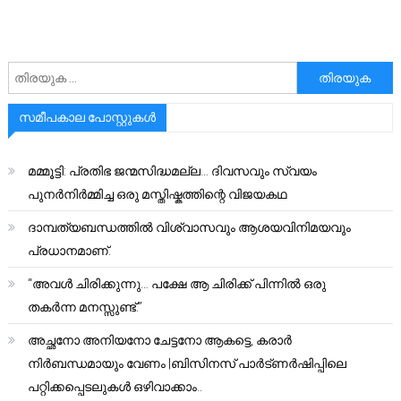
അനേഷിക്കുക
സമീപകാല പോസ്റ്റുകൾ
മമ്മൂട്ടി: പ്രതിഭ ജന്മസിദ്ധമല്ല… ദിവസവും സ്വയം
പുനർനിർമ്മിച്ച ഒരു മസ്തിഷ്കത്തിന്റെ വിജയകഥ
ദാമ്പത്യബന്ധത്തിൽ വിശ്വാസവും ആശയവിനിമയവും
പ്രധാനമാണ്.
“അവൾ ചിരിക്കുന്നു… പക്ഷേ ആ ചിരിക്ക് പിന്നിൽ ഒരു
തകർന്ന മനസ്സുണ്ട്.”
അച്ഛനോ അനിയനോ ചേട്ടനോ ആകട്ടെ, കരാർ
നിർബന്ധമായും വേണം |ബിസിനസ് പാർട്ണർഷിപ്പിലെ
പറ്റിക്കപ്പെടലുകൾ ഒഴിവാക്കാം..