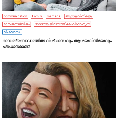
communication
Family
marriage
ആശയവിനിമയം
ദാമ്പത്യജീവിതം
ദാമ്പത്യജീവിതത്തിലെ വിശ്വസ്തത
വിശ്വാസം
ദാമ്പത്യബന്ധത്തിൽ വിശ്വാസവും ആശയവിനിമയവും
പ്രധാനമാണ്.