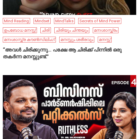
Mind Reading
Mindset
MindTalks
Secrets of Mind Power
ഉപബോധ മനസ്സ്
ചിരി
ചിരിയും ചിന്തയും
മനഃശാസ്ത്രം
മനഃശാസ്ത്ര കൗൺസിലിംഗ്
മനസ്സും ശരീരവും
മനസ്സ്
“അവൾ ചിരിക്കുന്നു… പക്ഷേ ആ ചിരിക്ക് പിന്നിൽ ഒരു
തകർന്ന മനസ്സുണ്ട്.”