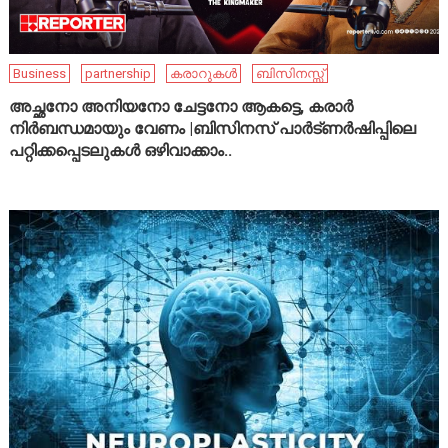
Business
partnership
കരാറുകൾ
ബിസിനസ്സ്
അച്ഛനോ അനിയനോ ചേട്ടനോ ആകട്ടെ, കരാർ
നിർബന്ധമായും വേണം |ബിസിനസ് പാർട്ണർഷിപ്പിലെ
പറ്റിക്കപ്പെടലുകൾ ഒഴിവാക്കാം..