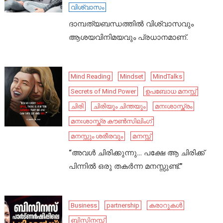
വിശ്വാസം
ദാമ്പത്യബന്ധത്തിൽ വിശ്വാസവും
ആശയവിനിമയവും പ്രധാനമാണ്.
Mind Reading
Mindset
MindTalks
Secrets of Mind Power
ഉപബോധ മനസ്സ്
ചിരി
ചിരിയും ചിന്തയും
മനഃശാസ്ത്രം
മനഃശാസ്ത്ര കൗൺസിലിംഗ്
മനസ്സും ശരീരവും
മനസ്സ്
“അവൾ ചിരിക്കുന്നു… പക്ഷേ ആ ചിരിക്ക്
പിന്നിൽ ഒരു തകർന്ന മനസ്സുണ്ട്.”
Business
partnership
കരാറുകൾ
ബിസിനസ്സ്