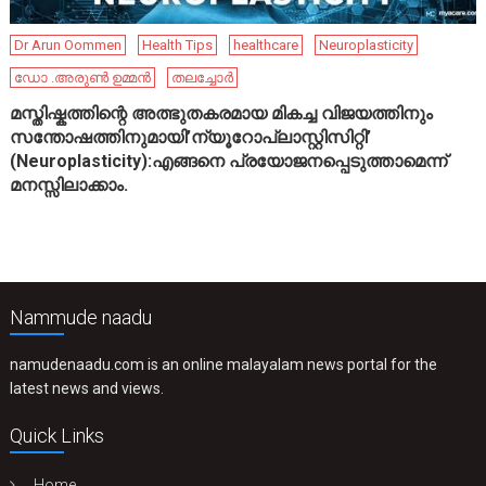
Dr Arun Oommen
Health Tips
healthcare
Neuroplasticity
ഡോ .അരുൺ ഉമ്മൻ
തലച്ചോർ
മസ്തിഷ്കത്തിന്റെ അത്ഭുതകരമായ മികച്ച വിജയത്തിനും
സന്തോഷത്തിനുമായി’ന്യൂറോപ്ലാസ്റ്റിസിറ്റി’
(Neuroplasticity):എങ്ങനെ പ്രയോജനപ്പെടുത്താമെന്ന്
മനസ്സിലാക്കാം.
Nammude naadu
namudenaadu.com is an online malayalam news portal for the
latest news and views.
Quick Links
Home