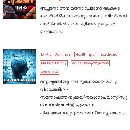
അച്ഛനോ അനിയനോ ചേട്ടനോ ആകട്ടെ,
കരാർ നിർബന്ധമായും വേണം |ബിസിനസ്
പാർട്ണർഷിപ്പിലെ പറ്റിക്കപ്പെടലുകൾ
ഒഴിവാക്കാം..
Dr Arun Oommen
Health Tips
healthcare
Neuroplasticity
ഡോ .അരുൺ ഉമ്മൻ
തലച്ചോർ
മസ്തിഷ്കത്തിന്റെ അത്ഭുതകരമായ മികച്ച
വിജയത്തിനും
സന്തോഷത്തിനുമായി’ന്യൂറോപ്ലാസ്റ്റിസിറ്റി’
(Neuroplasticity):എങ്ങനെ
പ്രയോജനപ്പെടുത്താമെന്ന് മനസ്സിലാക്കാം.