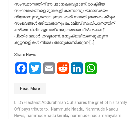
സംസ്ഥാനത്തിന് അപമാനകരവുമാണ്. രാഷ്ട്രീയ
സംഘർഷങ്ങളെ മുൻകൂട്ടി കാണാനും യഥാസമയം
നിയമാനുസൃതമായ ഇടപെടൽ നടത്തി ഇത്തരം ക്രൂര
സംഭവങ്ങൾ ഒഴിവാക്കാനും പോലീസ് സംവിധാനത്തിന്
കഴിയുന്നില്ല എന്നത് ഗുരുതരമായ വീഴ്ചയാണ്,
പ്രതിഷേധാർഹവുമാണ്. മനുഷ്യജീവനെടുക്കുന്ന
കുറ്റവാളികൾ നിയമം അനുശാസിക്കുന്ന […]
Share News
Facebook
Twitter
Email
Reddit
LinkedIn
WhatsApp
Read More
DYFI activist Abdurahman Ouf shares the grief of his family.
Off pays tribute to.
,
Nammude Naadu
,
Nammude Naadu
News
,
nammude nadu kerala
,
nammude nadu malayalam