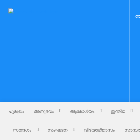
Skip
to
Nammude Naadu
ന
നമ്മുടെ നാട്
content
പൂമുഖം
അനുഭവം
ആരോഗ്യം
ഇന്ത്യ
സന്ദേശം
സംഘടന
വിദ്യാഭ്യാസം
സാമ്പത