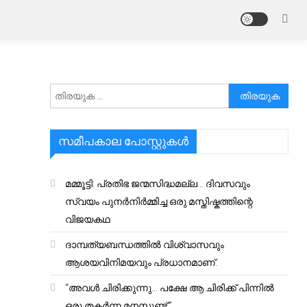
അനേഷിക്കുക
സമീപകാല പോസ്റ്റുകൾ
മമ്മൂട്ടി: പ്രതിഭ ജന്മസിദ്ധമല്ല… ദിവസവും
സ്വയം പുനർനിർമ്മിച്ച ഒരു മസ്തിഷ്കത്തിന്റെ
വിജയകഥ
ദാമ്പത്യബന്ധത്തിൽ വിശ്വാസവും
ആശയവിനിമയവും പ്രധാനമാണ്.
“അവൾ ചിരിക്കുന്നു… പക്ഷേ ആ ചിരിക്ക് പിന്നിൽ
ഒരു തകർന്ന മനസ്സുണ്ട്.”