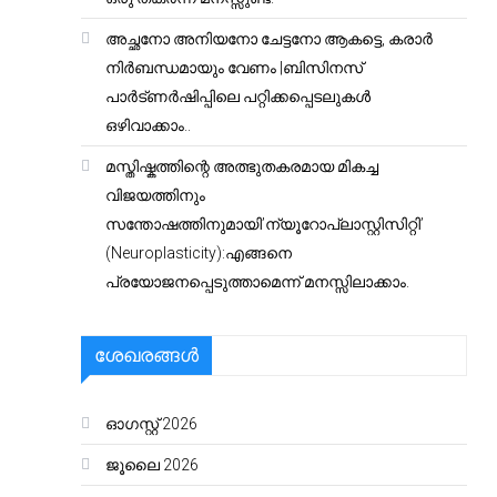
അച്ഛനോ അനിയനോ ചേട്ടനോ ആകട്ടെ, കരാർ
നിർബന്ധമായും വേണം |ബിസിനസ്
പാർട്ണർഷിപ്പിലെ പറ്റിക്കപ്പെടലുകൾ
ഒഴിവാക്കാം..
മസ്തിഷ്കത്തിന്റെ അത്ഭുതകരമായ മികച്ച
വിജയത്തിനും
സന്തോഷത്തിനുമായി’ന്യൂറോപ്ലാസ്റ്റിസിറ്റി’
(Neuroplasticity):എങ്ങനെ
പ്രയോജനപ്പെടുത്താമെന്ന് മനസ്സിലാക്കാം.
ശേഖരങ്ങൾ
ഓഗസ്റ്റ്‌ 2026
ജൂലൈ 2026