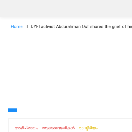
Home
DYFI activist Abdurahman Ouf shares the grief of his 
അഭിപ്രായം
ആദരാഞ്ജലികൾ
രാഷ്ട്രീയം