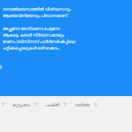
ദാമ്പത്യബന്ധത്തിൽ വിശ്വാസവും
ആശയവിനിമയവും പ്രധാനമാണ്.
അച്ഛനോ അനിയനോ ചേട്ടനോ
ആകട്ടെ, കരാർ നിർബന്ധമായും
വേണം |ബിസിനസ് പാർട്ണർഷിപ്പിലെ
പറ്റിക്കപ്പെടലുകൾ ഒഴിവാക്കാം..
ി’
കുടുംബം
പംക്തി
വാർത്ത