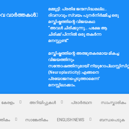
മമ്മൂട്ടി: പ്രതിഭ ജന്മസിദ്ധമല്ല…
വ വാർത്തകൾ
ദിവസവും സ്വയം പുനർനിർമ്മിച്ച ഒരു
മസ്തിഷ്കത്തിന്റെ വിജയകഥ
“അവൾ ചിരിക്കുന്നു… പക്ഷേ ആ
ചിരിക്ക് പിന്നിൽ ഒരു തകർന്ന
മനസ്സുണ്ട്.”
മസ്തിഷ്കത്തിന്റെ അത്ഭുതകരമായ മികച്ച
വിജയത്തിനും
സന്തോഷത്തിനുമായി’ന്യൂറോപ്ലാസ്റ്റിസിറ്റ
(Neuroplasticity):എങ്ങനെ
പ്രയോജനപ്പെടുത്താമെന്ന്
മനസ്സിലാക്കാം.
കേരളം
അറിയിപ്പുകൾ
പ്രാർത്ഥന
സാംസ്കാരികം
്തികം
സാങ്കേതികം
ENGLISH NEWS
ബന്ധപെടുക