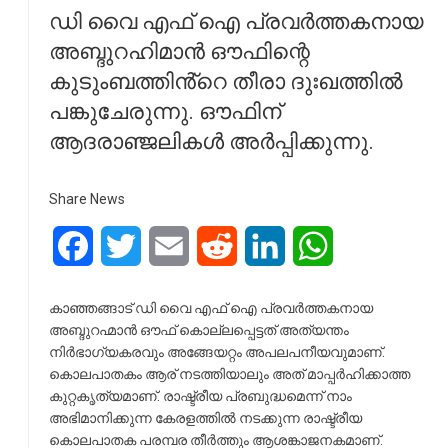
ഡി വൈ എഫ് ഐ പ്രവർത്തകനായ
അബ്ദുറഹിമാൻ ഔഫിന്റെ
കുടുംബത്തിൻ്റെ തീരാ ദുഃഖത്തിൽ
പങ്കുചേരുന്നു. ഔഫിന്
ആദരാഞ്ജലികൾ അർപ്പിക്കുന്നു.
Share News
Facebook
Twitter
Email
Reddit
LinkedIn
WhatsApp
കാഞ്ഞങ്ങാട് ഡി വൈ എഫ് ഐ പ്രവർത്തകനായ
അബ്ദുറഹ്മാൻ ഔഫ് കൊല്ലപ്പെട്ടത് അത്യന്തം
നിർഭാഗ്യകരവും അങ്ങേയറ്റം അപലപനീയവുമാണ്.
കൊലപാതകം ആര് നടത്തിയാലും അത് മാപ്പർഹിക്കാത്ത
കുറ്റകൃത്യമാണ്. രാഷ്ട്രീയ പ്രബുദ്ധമെന്ന് നാം
അഭിമാനിക്കുന്ന കേരളത്തിൽ നടക്കുന്ന രാഷ്ട്രീയ
കൊലപാതക പരമ്പര തീർത്തും ആശങ്കാജനകമാണ്.