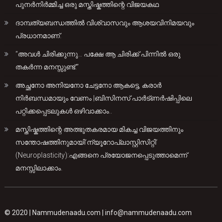
പുനർനിർമ്മിച്ച ഒരു മസ്തിഷ്കത്തിന്റെ വിജയകഥ
ദാമ്പത്യബന്ധത്തിൽ വിശ്വാസവും ആശയവിനിമയവും
പ്രധാനമാണ്.
“അവൾ ചിരിക്കുന്നു… പക്ഷേ ആ ചിരിക്ക് പിന്നിൽ ഒരു
തകർന്ന മനസ്സുണ്ട്.”
അച്ഛനോ അനിയനോ ചേട്ടനോ ആകട്ടെ, കരാർ
നിർബന്ധമായും വേണം |ബിസിനസ് പാർട്ണർഷിപ്പിലെ
പറ്റിക്കപ്പെടലുകൾ ഒഴിവാക്കാം..
മസ്തിഷ്കത്തിന്റെ അത്ഭുതകരമായ മികച്ച വിജയത്തിനും
സന്തോഷത്തിനുമായി’ന്യൂറോപ്ലാസ്റ്റിസിറ്റി’
(Neuroplasticity):എങ്ങനെ പ്രയോജനപ്പെടുത്താമെന്ന്
മനസ്സിലാക്കാം.
© 2020 |
Nammudenaadu.com
|
info@nammudenaadu.com