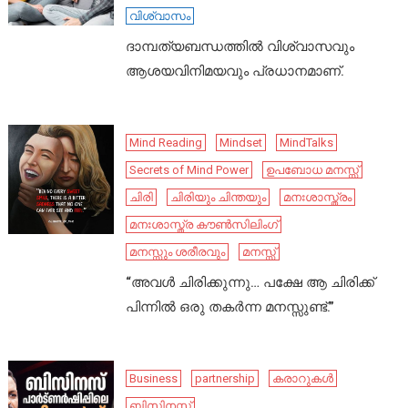
വിശ്വാസം
ദാമ്പത്യബന്ധത്തിൽ വിശ്വാസവും
ആശയവിനിമയവും പ്രധാനമാണ്.
Mind Reading
Mindset
MindTalks
Secrets of Mind Power
ഉപബോധ മനസ്സ്
ചിരി
ചിരിയും ചിന്തയും
മനഃശാസ്ത്രം
മനഃശാസ്ത്ര കൗൺസിലിംഗ്
മനസ്സും ശരീരവും
മനസ്സ്
“അവൾ ചിരിക്കുന്നു… പക്ഷേ ആ ചിരിക്ക്
പിന്നിൽ ഒരു തകർന്ന മനസ്സുണ്ട്.”
Business
partnership
കരാറുകൾ
ബിസിനസ്സ്