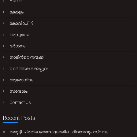
Home
കേരളം
കോവിഡ് 19
അനുഭവം
ദർശനം
നാടിൻ്റെ നന്മക്ക്
വാർത്തകൾക്കപ്പുറം
ആരോഗ്യം
സന്ദേശം
Contact Us
Recent Posts
മമ്മൂട്ടി: പ്രതിഭ ജന്മസിദ്ധമല്ല… ദിവസവും സ്വയം