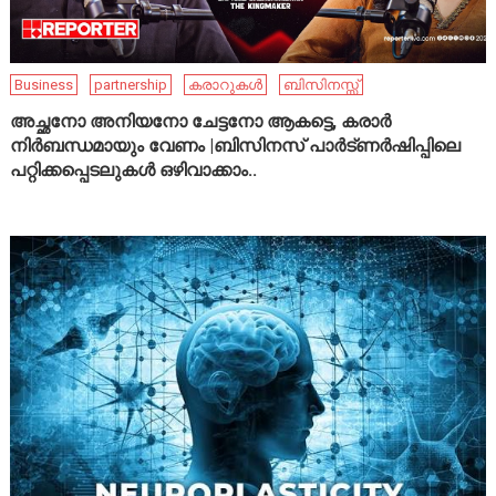
Business
partnership
കരാറുകൾ
ബിസിനസ്സ്
അച്ഛനോ അനിയനോ ചേട്ടനോ ആകട്ടെ, കരാർ
നിർബന്ധമായും വേണം |ബിസിനസ് പാർട്ണർഷിപ്പിലെ
പറ്റിക്കപ്പെടലുകൾ ഒഴിവാക്കാം..