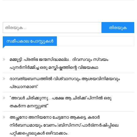
അനേഷിക്കുക
സമീപകാല പോസ്റ്റുകൾ
മമ്മൂട്ടി: പ്രതിഭ ജന്മസിദ്ധമല്ല… ദിവസവും സ്വയം
പുനർനിർമ്മിച്ച ഒരു മസ്തിഷ്കത്തിന്റെ വിജയകഥ
ദാമ്പത്യബന്ധത്തിൽ വിശ്വാസവും ആശയവിനിമയവും
പ്രധാനമാണ്.
“അവൾ ചിരിക്കുന്നു… പക്ഷേ ആ ചിരിക്ക് പിന്നിൽ ഒരു
തകർന്ന മനസ്സുണ്ട്.”
അച്ഛനോ അനിയനോ ചേട്ടനോ ആകട്ടെ, കരാർ
നിർബന്ധമായും വേണം |ബിസിനസ് പാർട്ണർഷിപ്പിലെ
പറ്റിക്കപ്പെടലുകൾ ഒഴിവാക്കാം..