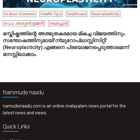
Dr Arun Oommen
Health Tips
healthcare
Neuroplasticity
ഡോ .അരുൺ ഉമ്മൻ
തലച്ചോർ
മസ്തിഷ്കത്തിന്റെ അത്ഭുതകരമായ മികച്ച വിജയത്തിനും
സന്തോഷത്തിനുമായി’ന്യൂറോപ്ലാസ്റ്റിസിറ്റി’
(Neuroplasticity):എങ്ങനെ പ്രയോജനപ്പെടുത്താമെന്ന്
മനസ്സിലാക്കാം.
Nammude naadu
namudenaadu.com is an online malayalam news portal for the
latest news and views.
Quick Links