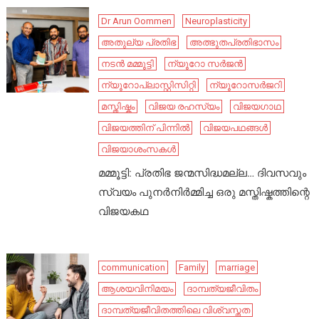
Dr Arun Oommen
Neuroplasticity
അതുല്യ പ്രതിഭ
അത്ഭുതപ്രതിഭാസം
നടൻ മമ്മൂട്ടി
ന്യൂറോ സർജൻ
ന്യൂറോപ്ലാസ്റ്റിസിറ്റി
ന്യൂറോസർജറി
മസ്തിഷ്കം
വിജയ രഹസ്യം
വിജയഗാഥ
വിജയത്തിന് പിന്നിൽ
വിജയപഥങ്ങൾ
വിജയാശംസകൾ
മമ്മൂട്ടി: പ്രതിഭ ജന്മസിദ്ധമല്ല… ദിവസവും
സ്വയം പുനർനിർമ്മിച്ച ഒരു മസ്തിഷ്കത്തിന്റെ
വിജയകഥ
communication
Family
marriage
ആശയവിനിമയം
ദാമ്പത്യജീവിതം
ദാമ്പത്യജീവിതത്തിലെ വിശ്വസ്തത