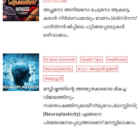
അച്ഛനോ അനിയനോ ചേട്ടനോ ആകട്ടെ,
കരാർ നിർബന്ധമായും വേണം |ബിസിനസ്
പാർട്ണർഷിപ്പിലെ പറ്റിക്കപ്പെടലുകൾ
ഒഴിവാക്കാം..
Dr Arun Oommen
Health Tips
healthcare
Neuroplasticity
ഡോ .അരുൺ ഉമ്മൻ
തലച്ചോർ
മസ്തിഷ്കത്തിന്റെ അത്ഭുതകരമായ മികച്ച
വിജയത്തിനും
സന്തോഷത്തിനുമായി’ന്യൂറോപ്ലാസ്റ്റിസിറ്റി’
(Neuroplasticity):എങ്ങനെ
പ്രയോജനപ്പെടുത്താമെന്ന് മനസ്സിലാക്കാം.