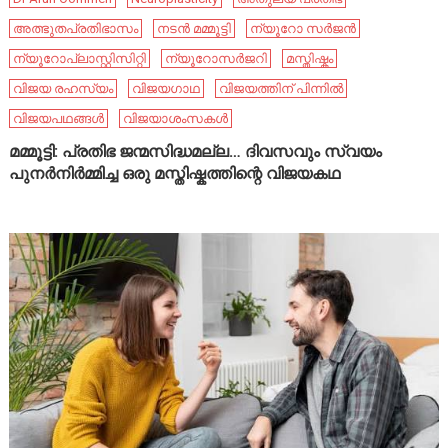
അത്ഭുതപ്രതിഭാസം
നടൻ മമ്മൂട്ടി
ന്യൂറോ സർജൻ
ന്യൂറോപ്ലാസ്റ്റിസിറ്റി
ന്യൂറോസർജറി
മസ്തിഷ്കം
വിജയ രഹസ്യം
വിജയഗാഥ
വിജയത്തിന് പിന്നിൽ
വിജയപഥങ്ങൾ
വിജയാശംസകൾ
മമ്മൂട്ടി: പ്രതിഭ ജന്മസിദ്ധമല്ല… ദിവസവും സ്വയം
പുനർനിർമ്മിച്ച ഒരു മസ്തിഷ്കത്തിന്റെ വിജയകഥ