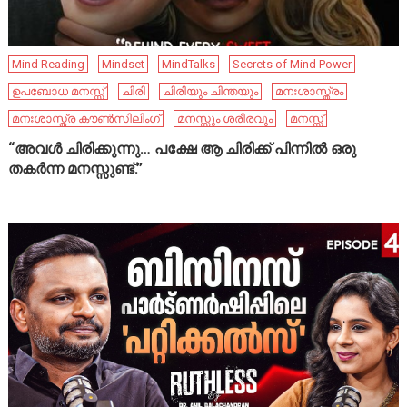
Mind Reading
Mindset
MindTalks
Secrets of Mind Power
ഉപബോധ മനസ്സ്
ചിരി
ചിരിയും ചിന്തയും
മനഃശാസ്ത്രം
മനഃശാസ്ത്ര കൗൺസിലിംഗ്
മനസ്സും ശരീരവും
മനസ്സ്
“അവൾ ചിരിക്കുന്നു… പക്ഷേ ആ ചിരിക്ക് പിന്നിൽ ഒരു
തകർന്ന മനസ്സുണ്ട്.”