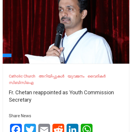
Catholic Church
അറിയിപ്പുകൾ
യുവജനം
വൈദികർ
സിബിസിഐ
Fr. Chetan reappointed as Youth Commission
Secretary
Share News
Facebook
Twitter
Email
Reddit
LinkedIn
WhatsApp