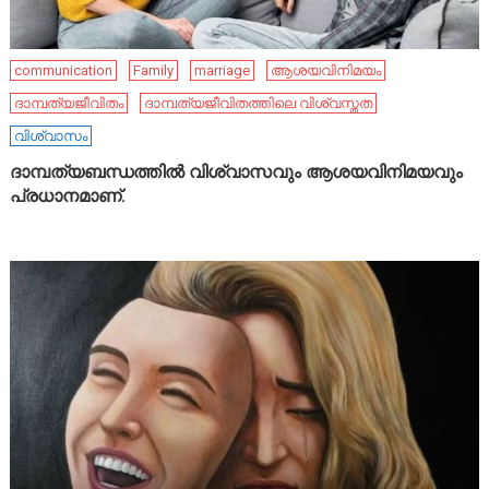
communication
Family
marriage
ആശയവിനിമയം
ദാമ്പത്യജീവിതം
ദാമ്പത്യജീവിതത്തിലെ വിശ്വസ്തത
വിശ്വാസം
ദാമ്പത്യബന്ധത്തിൽ വിശ്വാസവും ആശയവിനിമയവും
പ്രധാനമാണ്.