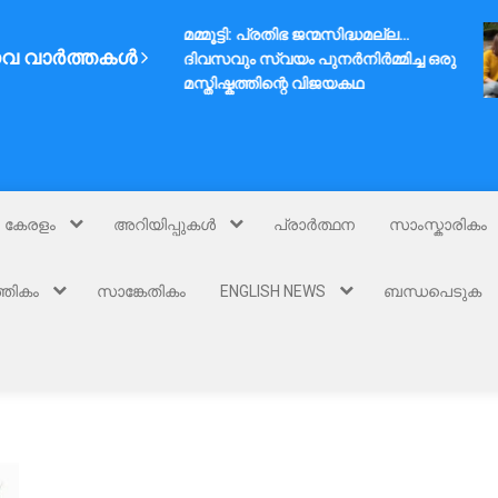
മമ്മൂട്ടി: പ്രതിഭ ജന്മസിദ്ധമല്ല…
വ വാർത്തകൾ
ദിവസവും സ്വയം പുനർനിർമ്മിച്ച ഒരു
മസ്തിഷ്കത്തിന്റെ വിജയകഥ
കേരളം
അറിയിപ്പുകൾ
പ്രാർത്ഥന
സാംസ്കാരികം
്തികം
സാങ്കേതികം
ENGLISH NEWS
ബന്ധപെടുക