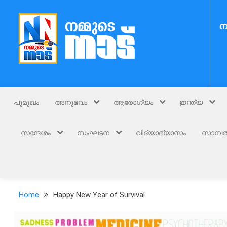
Skip
to
ന
content
Nammude Naadu
നമ്മുടെ നാട്
പൂമുഖം
അനുഭവം
ആരോഗ്യം
ഇന്ത്യ
സന്ദേശം
സംഘടന
വിദ്യാഭ്യാസം
സാമ്പത
Home
Happy New Year of Survival.