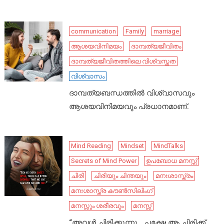
communication
Family
marriage
ആശയവിനിമയം
ദാമ്പത്യജീവിതം
ദാമ്പത്യജീവിതത്തിലെ വിശ്വസ്തത
വിശ്വാസം
ദാമ്പത്യബന്ധത്തിൽ വിശ്വാസവും
ആശയവിനിമയവും പ്രധാനമാണ്.
Mind Reading
Mindset
MindTalks
Secrets of Mind Power
ഉപബോധ മനസ്സ്
ചിരി
ചിരിയും ചിന്തയും
മനഃശാസ്ത്രം
മനഃശാസ്ത്ര കൗൺസിലിംഗ്
മനസ്സും ശരീരവും
മനസ്സ്
“അവൾ ചിരിക്കുന്നു… പക്ഷേ ആ ചിരിക്ക്