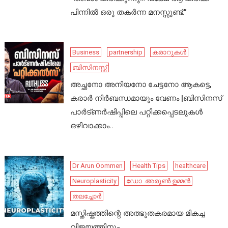
പിന്നിൽ ഒരു തകർന്ന മനസ്സുണ്ട്.”
Business
partnership
കരാറുകൾ
ബിസിനസ്സ്
അച്ഛനോ അനിയനോ ചേട്ടനോ ആകട്ടെ,
കരാർ നിർബന്ധമായും വേണം |ബിസിനസ്
പാർട്ണർഷിപ്പിലെ പറ്റിക്കപ്പെടലുകൾ
ഒഴിവാക്കാം..
Dr Arun Oommen
Health Tips
healthcare
Neuroplasticity
ഡോ .അരുൺ ഉമ്മൻ
തലച്ചോർ
മസ്തിഷ്കത്തിന്റെ അത്ഭുതകരമായ മികച്ച
വിജയത്തിനും