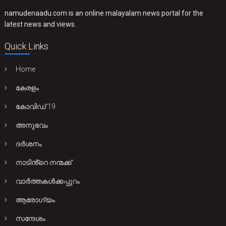
namudenaadu.com is an online malayalam news portal for the
latest news and views.
Quick Links
Home
കേരളം
കോവിഡ് 19
അനുഭവം
ദർശനം
നാടിൻ്റെ നന്മക്ക്
വാർത്തകൾക്കപ്പുറം
ആരോഗ്യം
സന്ദേശം