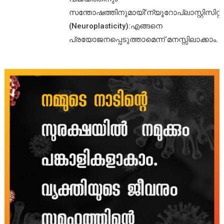
സന്തോഷത്തിനുമായി’ന്യൂറോപ്ലാസ്റ്റിസിറ്റി’
(Neuroplasticity):എങ്ങനെ
പ്രയോജനപ്പെടുത്താമെന്ന് മനസ്സിലാക്കാം.