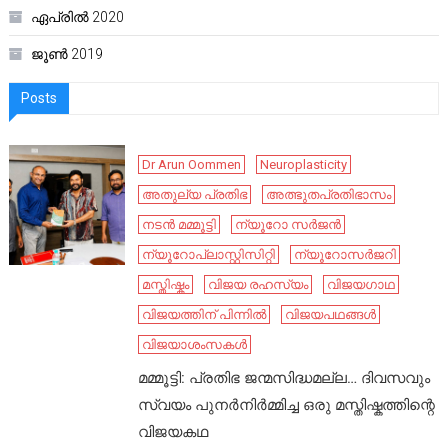
ഏപ്രിൽ 2020
ജൂൺ 2019
Posts
Dr Arun Oommen
Neuroplasticity
അതുല്യ പ്രതിഭ
അത്ഭുതപ്രതിഭാസം
നടൻ മമ്മൂട്ടി
ന്യൂറോ സർജൻ
ന്യൂറോപ്ലാസ്റ്റിസിറ്റി
ന്യൂറോസർജറി
മസ്തിഷ്കം
വിജയ രഹസ്യം
വിജയഗാഥ
വിജയത്തിന് പിന്നിൽ
വിജയപഥങ്ങൾ
വിജയാശംസകൾ
മമ്മൂട്ടി: പ്രതിഭ ജന്മസിദ്ധമല്ല… ദിവസവും
സ്വയം പുനർനിർമ്മിച്ച ഒരു മസ്തിഷ്കത്തിന്റെ
വിജയകഥ