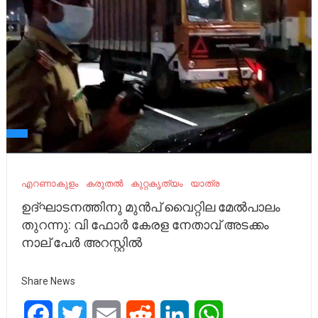
എറണാകുളം
കരുതൽ
കുറ്റകൃത്യം
യാത്ര
ഉദ്ഘാടനത്തിനു മുൻപ് വൈറ്റില മേൽപാലം
തുറന്നു‌: വി ഫോര്‍ കേരള നേതാവ് അടക്കം
നാല് പേര്‍ അറസ്റ്റില്‍
Share News
Facebook
Twitter
Email
Reddit
LinkedIn
WhatsApp