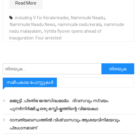
Read More
including V for Kerala leader
,
Nammude Naadu
,
Nammude Naadu News
,
nammude nadu kerala
,
nammude
nadu malayalam
,
Vyttila flyover opens ahead of
inauguration: Four arrested
അനേഷിക്കുക
സമീപകാല പോസ്റ്റുകൾ
മമ്മൂട്ടി: പ്രതിഭ ജന്മസിദ്ധമല്ല… ദിവസവും സ്വയം
പുനർനിർമ്മിച്ച ഒരു മസ്തിഷ്കത്തിന്റെ വിജയകഥ
ദാമ്പത്യബന്ധത്തിൽ വിശ്വാസവും ആശയവിനിമയവും
പ്രധാനമാണ്.