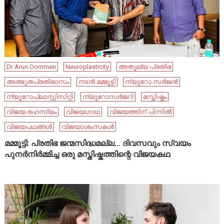
Dr Arun Oommen
Neuroplasticity
അതുല്യ പ്രതിഭ
അത്ഭുതപ്രതിഭാസം
നടൻ മമ്മൂട്ടി
ന്യൂറോ സർജൻ
ന്യൂറോപ്ലാസ്റ്റിസിറ്റി
ന്യൂറോസർജറി
മസ്തിഷ്കം
വിജയ രഹസ്യം
വിജയഗാഥ
വിജയത്തിന് പിന്നിൽ
വിജയപഥങ്ങൾ
വിജയാശംസകൾ
മമ്മൂട്ടി: പ്രതിഭ ജന്മസിദ്ധമല്ല… ദിവസവും സ്വയം
പുനർനിർമ്മിച്ച ഒരു മസ്തിഷ്കത്തിന്റെ വിജയകഥ