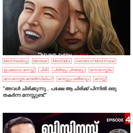
Mind Reading
Mindset
MindTalks
Secrets of Mind Power
ഉപബോധ മനസ്സ്
ചിരി
ചിരിയും ചിന്തയും
മനഃശാസ്ത്രം
മനഃശാസ്ത്ര കൗൺസിലിംഗ്
മനസ്സും ശരീരവും
മനസ്സ്
“അവൾ ചിരിക്കുന്നു… പക്ഷേ ആ ചിരിക്ക് പിന്നിൽ ഒരു
തകർന്ന മനസ്സുണ്ട്.”