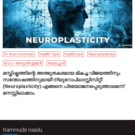
Dr Arun Oommen
Health Tips
healthcare
Neuroplasticity
ഡോ .അരുൺ ഉമ്മൻ
തലച്ചോർ
മസ്തിഷ്കത്തിന്റെ അത്ഭുതകരമായ മികച്ച വിജയത്തിനും
സന്തോഷത്തിനുമായി’ന്യൂറോപ്ലാസ്റ്റിസിറ്റി’
(Neuroplasticity):എങ്ങനെ പ്രയോജനപ്പെടുത്താമെന്ന്
മനസ്സിലാക്കാം.
Nammude naadu