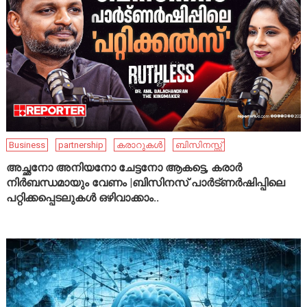
Business
partnership
കരാറുകൾ
ബിസിനസ്സ്
അച്ഛനോ അനിയനോ ചേട്ടനോ ആകട്ടെ, കരാർ
നിർബന്ധമായും വേണം |ബിസിനസ് പാർട്ണർഷിപ്പിലെ
പറ്റിക്കപ്പെടലുകൾ ഒഴിവാക്കാം..