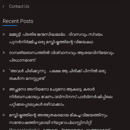
Contact Us
Recent Posts
മമ്മൂട്ടി: പ്രതിഭ ജന്മസിദ്ധമല്ല… ദിവസവും സ്വയം
പുനർനിർമ്മിച്ച ഒരു മസ്തിഷ്കത്തിന്റെ വിജയകഥ
ദാമ്പത്യബന്ധത്തിൽ വിശ്വാസവും ആശയവിനിമയവും
പ്രധാനമാണ്.
“അവൾ ചിരിക്കുന്നു… പക്ഷേ ആ ചിരിക്ക് പിന്നിൽ ഒരു
തകർന്ന മനസ്സുണ്ട്.”
അച്ഛനോ അനിയനോ ചേട്ടനോ ആകട്ടെ, കരാർ
നിർബന്ധമായും വേണം |ബിസിനസ് പാർട്ണർഷിപ്പിലെ
പറ്റിക്കപ്പെടലുകൾ ഒഴിവാക്കാം..
മസ്തിഷ്കത്തിന്റെ അത്ഭുതകരമായ മികച്ച വിജയത്തിനും
സന്തോഷത്തിനുമായി’ന്യൂറോപ്ലാസ്റ്റിസിറ്റി’