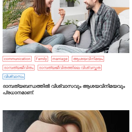
communication
Family
marriage
ആശയവിനിമയം
ദാമ്പത്യജീവിതം
ദാമ്പത്യജീവിതത്തിലെ വിശ്വസ്തത
വിശ്വാസം
ദാമ്പത്യബന്ധത്തിൽ വിശ്വാസവും ആശയവിനിമയവും
പ്രധാനമാണ്.