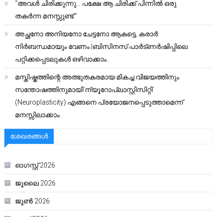
“അവൾ ചിരിക്കുന്നു… പക്ഷേ ആ ചിരിക്ക് പിന്നിൽ ഒരു
തകർന്ന മനസ്സുണ്ട്.”
അച്ഛനോ അനിയനോ ചേട്ടനോ ആകട്ടെ, കരാർ
നിർബന്ധമായും വേണം |ബിസിനസ് പാർട്ണർഷിപ്പിലെ
പറ്റിക്കപ്പെടലുകൾ ഒഴിവാക്കാം..
മസ്തിഷ്കത്തിന്റെ അത്ഭുതകരമായ മികച്ച വിജയത്തിനും
സന്തോഷത്തിനുമായി’ന്യൂറോപ്ലാസ്റ്റിസിറ്റി’
(Neuroplasticity):എങ്ങനെ പ്രയോജനപ്പെടുത്താമെന്ന്
മനസ്സിലാക്കാം.
ശേഖരങ്ങൾ
ഓഗസ്റ്റ്‌ 2026
ജൂലൈ 2026
ജൂൺ 2026