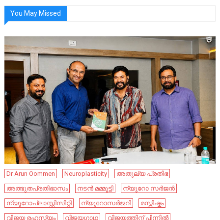
You May Missed
Dr Arun Oommen
Neuroplasticity
അതുല്യ പ്രതിഭ
അത്ഭുതപ്രതിഭാസം
നടൻ മമ്മൂട്ടി
ന്യൂറോ സർജൻ
ന്യൂറോപ്ലാസ്റ്റിസിറ്റി
ന്യൂറോസർജറി
മസ്തിഷ്കം
വിജയ രഹസ്യം
വിജയഗാഥ
വിജയത്തിന് പിന്നിൽ