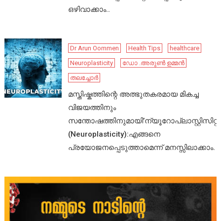
ഒഴിവാക്കാം..
Dr Arun Oommen
Health Tips
healthcare
Neuroplasticity
ഡോ .അരുൺ ഉമ്മൻ
തലച്ചോർ
മസ്തിഷ്കത്തിന്റെ അത്ഭുതകരമായ മികച്ച
വിജയത്തിനും
സന്തോഷത്തിനുമായി’ന്യൂറോപ്ലാസ്റ്റിസിറ്റി’
(Neuroplasticity):എങ്ങനെ
പ്രയോജനപ്പെടുത്താമെന്ന് മനസ്സിലാക്കാം.