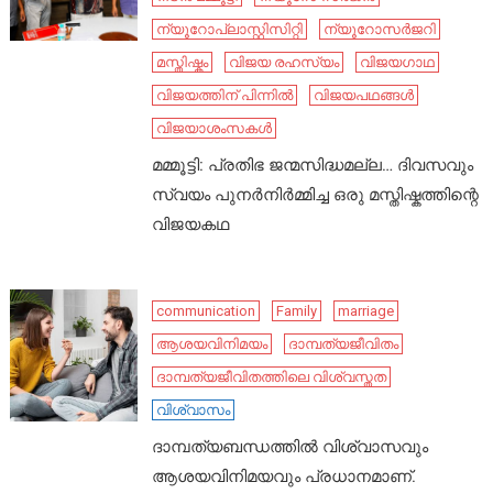
ന്യൂറോപ്ലാസ്റ്റിസിറ്റി
ന്യൂറോസർജറി
മസ്തിഷ്കം
വിജയ രഹസ്യം
വിജയഗാഥ
വിജയത്തിന് പിന്നിൽ
വിജയപഥങ്ങൾ
വിജയാശംസകൾ
മമ്മൂട്ടി: പ്രതിഭ ജന്മസിദ്ധമല്ല… ദിവസവും
സ്വയം പുനർനിർമ്മിച്ച ഒരു മസ്തിഷ്കത്തിന്റെ
വിജയകഥ
communication
Family
marriage
ആശയവിനിമയം
ദാമ്പത്യജീവിതം
ദാമ്പത്യജീവിതത്തിലെ വിശ്വസ്തത
വിശ്വാസം
ദാമ്പത്യബന്ധത്തിൽ വിശ്വാസവും
ആശയവിനിമയവും പ്രധാനമാണ്.