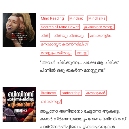
Mind Reading
Mindset
MindTalks
Secrets of Mind Power
ഉപബോധ മനസ്സ്
ചിരി
ചിരിയും ചിന്തയും
മനഃശാസ്ത്രം
മനഃശാസ്ത്ര കൗൺസിലിംഗ്
മനസ്സും ശരീരവും
മനസ്സ്
“അവൾ ചിരിക്കുന്നു… പക്ഷേ ആ ചിരിക്ക്
പിന്നിൽ ഒരു തകർന്ന മനസ്സുണ്ട്.”
Business
partnership
കരാറുകൾ
ബിസിനസ്സ്
അച്ഛനോ അനിയനോ ചേട്ടനോ ആകട്ടെ,
കരാർ നിർബന്ധമായും വേണം |ബിസിനസ്
പാർട്ണർഷിപ്പിലെ പറ്റിക്കപ്പെടലുകൾ