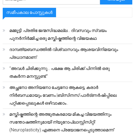
സമീപകാല പോസ്റ്റുകൾ
മമ്മൂട്ടി: പ്രതിഭ ജന്മസിദ്ധമല്ല… ദിവസവും സ്വയം
പുനർനിർമ്മിച്ച ഒരു മസ്തിഷ്കത്തിന്റെ വിജയകഥ
ദാമ്പത്യബന്ധത്തിൽ വിശ്വാസവും ആശയവിനിമയവും
പ്രധാനമാണ്.
“അവൾ ചിരിക്കുന്നു… പക്ഷേ ആ ചിരിക്ക് പിന്നിൽ ഒരു
തകർന്ന മനസ്സുണ്ട്.”
അച്ഛനോ അനിയനോ ചേട്ടനോ ആകട്ടെ, കരാർ
നിർബന്ധമായും വേണം |ബിസിനസ് പാർട്ണർഷിപ്പിലെ
പറ്റിക്കപ്പെടലുകൾ ഒഴിവാക്കാം..
മസ്തിഷ്കത്തിന്റെ അത്ഭുതകരമായ മികച്ച വിജയത്തിനും
സന്തോഷത്തിനുമായി’ന്യൂറോപ്ലാസ്റ്റിസിറ്റി’
(Neuroplasticity):എങ്ങനെ പ്രയോജനപ്പെടുത്താമെന്ന്