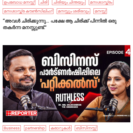
ഉപബോധ മനസ്സ്
ചിരി
ചിരിയും ചിന്തയും
മനഃശാസ്ത്രം
മനഃശാസ്ത്ര കൗൺസിലിംഗ്
മനസ്സും ശരീരവും
മനസ്സ്
“അവൾ ചിരിക്കുന്നു… പക്ഷേ ആ ചിരിക്ക് പിന്നിൽ ഒരു
തകർന്ന മനസ്സുണ്ട്.”
Business
partnership
കരാറുകൾ
ബിസിനസ്സ്