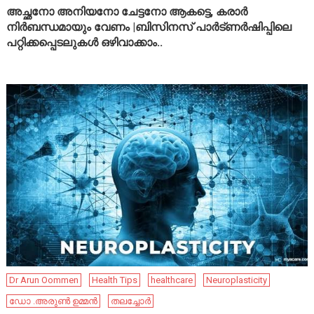
അച്ഛനോ അനിയനോ ചേട്ടനോ ആകട്ടെ, കരാർ
നിർബന്ധമായും വേണം |ബിസിനസ് പാർട്ണർഷിപ്പിലെ
പറ്റിക്കപ്പെടലുകൾ ഒഴിവാക്കാം..
Dr Arun Oommen
Health Tips
healthcare
Neuroplasticity
ഡോ .അരുൺ ഉമ്മൻ
തലച്ചോർ