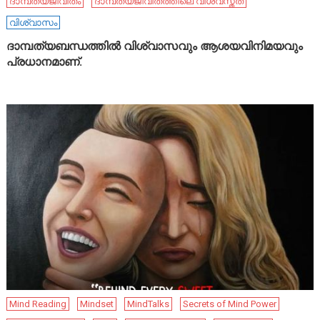
ദാമ്പത്യജീവിതം
ദാമ്പത്യജീവിതത്തിലെ വിശ്വസ്തത
വിശ്വാസം
ദാമ്പത്യബന്ധത്തിൽ വിശ്വാസവും ആശയവിനിമയവും
പ്രധാനമാണ്.
Mind Reading
Mindset
MindTalks
Secrets of Mind Power