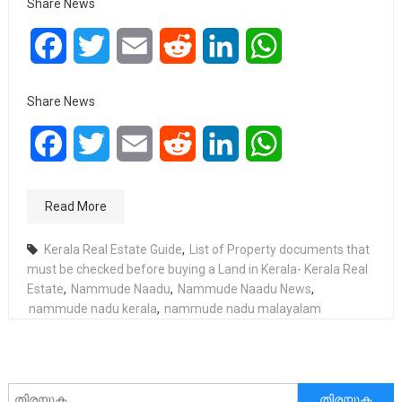
Share News
Facebook
Twitter
Email
Reddit
LinkedIn
WhatsApp
Share News
Facebook
Twitter
Email
Reddit
LinkedIn
WhatsApp
Read More
Kerala Real Estate Guide
,
List of Property documents that
must be checked before buying a Land in Kerala- Kerala Real
Estate
,
Nammude Naadu
,
Nammude Naadu News
,
nammude nadu kerala
,
nammude nadu malayalam
അനേഷിക്കുക