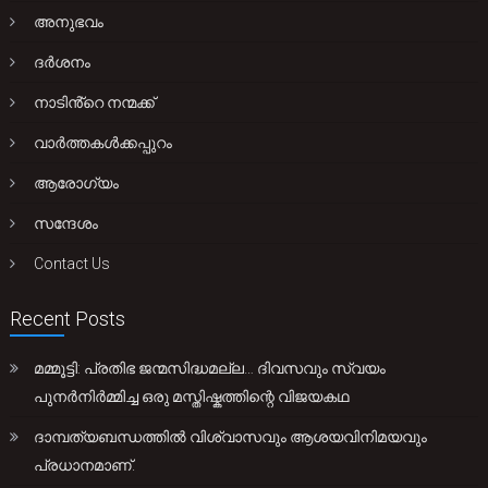
അനുഭവം
ദർശനം
നാടിൻ്റെ നന്മക്ക്
വാർത്തകൾക്കപ്പുറം
ആരോഗ്യം
സന്ദേശം
Contact Us
Recent Posts
മമ്മൂട്ടി: പ്രതിഭ ജന്മസിദ്ധമല്ല… ദിവസവും സ്വയം
പുനർനിർമ്മിച്ച ഒരു മസ്തിഷ്കത്തിന്റെ വിജയകഥ
ദാമ്പത്യബന്ധത്തിൽ വിശ്വാസവും ആശയവിനിമയവും
പ്രധാനമാണ്.