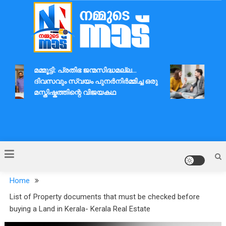
Skip
to
content
Nammude Naadu
മമ്മൂട്ടി: പ്രതിഭ ജന്മസിദ്ധമല്ല…
ദാമ
ദിവസവും സ്വയം പുനർനിർമ്മിച്ച ഒരു
ആശയ
മസ്തിഷ്കത്തിന്റെ വിജയകഥ
Home
List of Property documents that must be checked before
buying a Land in Kerala- Kerala Real Estate