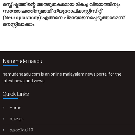
മസ്തിഷ്കത്തിന്റെ അത്ഭുതകരമായ മികച്ച വിജയത്തിനും
സന്തോഷത്തിനുമായി’ന്യൂറോപ്ലാസ്റ്റിസിറ്റി’
(Neuroplasticity):എങ്ങനെ പ്രയോജനപ്പെടുത്താമെന്ന്
മനസ്സിലാക്കാം.
Nammude naadu
namudenaadu.com is an online malayalam news portal for the
latest news and views.
Quick Links
Home
കേരളം
കോവിഡ് 19