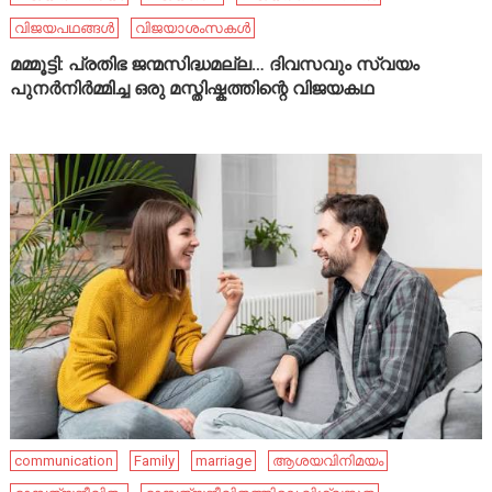
വിജയപഥങ്ങൾ
വിജയാശംസകൾ
മമ്മൂട്ടി: പ്രതിഭ ജന്മസിദ്ധമല്ല… ദിവസവും സ്വയം
പുനർനിർമ്മിച്ച ഒരു മസ്തിഷ്കത്തിന്റെ വിജയകഥ
communication
Family
marriage
ആശയവിനിമയം