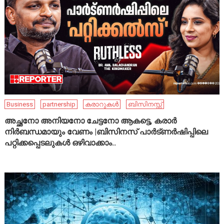
Business
partnership
കരാറുകൾ
ബിസിനസ്സ്
അച്ഛനോ അനിയനോ ചേട്ടനോ ആകട്ടെ, കരാർ
നിർബന്ധമായും വേണം |ബിസിനസ് പാർട്ണർഷിപ്പിലെ
പറ്റിക്കപ്പെടലുകൾ ഒഴിവാക്കാം..