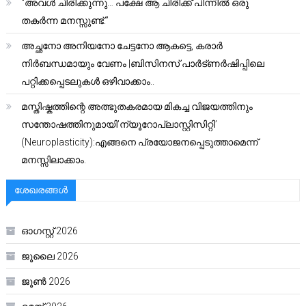
“അവൾ ചിരിക്കുന്നു… പക്ഷേ ആ ചിരിക്ക് പിന്നിൽ ഒരു
തകർന്ന മനസ്സുണ്ട്.”
അച്ഛനോ അനിയനോ ചേട്ടനോ ആകട്ടെ, കരാർ
നിർബന്ധമായും വേണം |ബിസിനസ് പാർട്ണർഷിപ്പിലെ
പറ്റിക്കപ്പെടലുകൾ ഒഴിവാക്കാം..
മസ്തിഷ്കത്തിന്റെ അത്ഭുതകരമായ മികച്ച വിജയത്തിനും
സന്തോഷത്തിനുമായി’ന്യൂറോപ്ലാസ്റ്റിസിറ്റി’
(Neuroplasticity):എങ്ങനെ പ്രയോജനപ്പെടുത്താമെന്ന്
മനസ്സിലാക്കാം.
ശേഖരങ്ങൾ
ഓഗസ്റ്റ്‌ 2026
ജൂലൈ 2026
ജൂൺ 2026