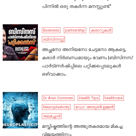
പിന്നിൽ ഒരു തകർന്ന മനസ്സുണ്ട്.”
Business
partnership
കരാറുകൾ
ബിസിനസ്സ്
അച്ഛനോ അനിയനോ ചേട്ടനോ ആകട്ടെ,
കരാർ നിർബന്ധമായും വേണം |ബിസിനസ്
പാർട്ണർഷിപ്പിലെ പറ്റിക്കപ്പെടലുകൾ
ഒഴിവാക്കാം..
Dr Arun Oommen
Health Tips
healthcare
Neuroplasticity
ഡോ .അരുൺ ഉമ്മൻ
തലച്ചോർ
മസ്തിഷ്കത്തിന്റെ അത്ഭുതകരമായ മികച്ച
വിജയത്തിനും