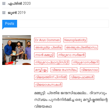
ഏപ്രിൽ 2020
ജൂൺ 2019
Posts
Dr Arun Oommen
Neuroplasticity
അതുല്യ പ്രതിഭ
അത്ഭുതപ്രതിഭാസം
നടൻ മമ്മൂട്ടി
ന്യൂറോ സർജൻ
ന്യൂറോപ്ലാസ്റ്റിസിറ്റി
ന്യൂറോസർജറി
മസ്തിഷ്കം
വിജയ രഹസ്യം
വിജയഗാഥ
വിജയത്തിന് പിന്നിൽ
വിജയപഥങ്ങൾ
വിജയാശംസകൾ
മമ്മൂട്ടി: പ്രതിഭ ജന്മസിദ്ധമല്ല… ദിവസവും
സ്വയം പുനർനിർമ്മിച്ച ഒരു മസ്തിഷ്കത്തിന്റെ
വിജയകഥ