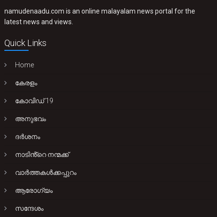
namudenaadu.com is an online malayalam news portal for the
latest news and views.
Quick Links
Home
കേരളം
കോവിഡ് 19
അനുഭവം
ദർശനം
നാടിൻ്റെ നന്മക്ക്
വാർത്തകൾക്കപ്പുറം
ആരോഗ്യം
സന്ദേശം