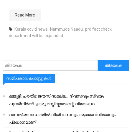
Read More
Kerala covid news
,
Nammude Naadu
,
prd fact check
department will be expanded
അനേഷിക്കുക
സമീപകാല പോസ്റ്റുകൾ
മമ്മൂട്ടി: പ്രതിഭ ജന്മസിദ്ധമല്ല… ദിവസവും സ്വയം
പുനർനിർമ്മിച്ച ഒരു മസ്തിഷ്കത്തിന്റെ വിജയകഥ
ദാമ്പത്യബന്ധത്തിൽ വിശ്വാസവും ആശയവിനിമയവും
പ്രധാനമാണ്.