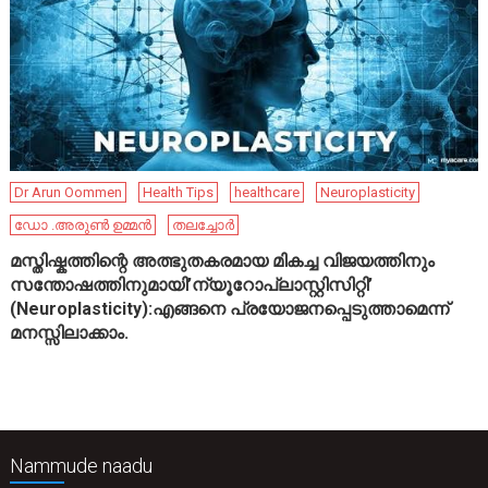
Dr Arun Oommen
Health Tips
healthcare
Neuroplasticity
ഡോ .അരുൺ ഉമ്മൻ
തലച്ചോർ
മസ്തിഷ്കത്തിന്റെ അത്ഭുതകരമായ മികച്ച വിജയത്തിനും
സന്തോഷത്തിനുമായി’ന്യൂറോപ്ലാസ്റ്റിസിറ്റി’
(Neuroplasticity):എങ്ങനെ പ്രയോജനപ്പെടുത്താമെന്ന്
മനസ്സിലാക്കാം.
Nammude naadu