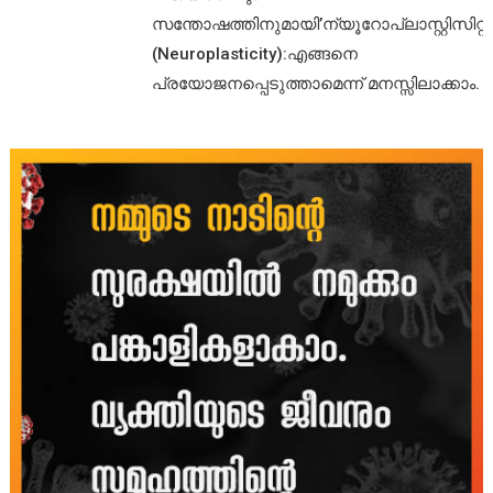
സന്തോഷത്തിനുമായി’ന്യൂറോപ്ലാസ്റ്റിസിറ്റി’
(Neuroplasticity):എങ്ങനെ
പ്രയോജനപ്പെടുത്താമെന്ന് മനസ്സിലാക്കാം.