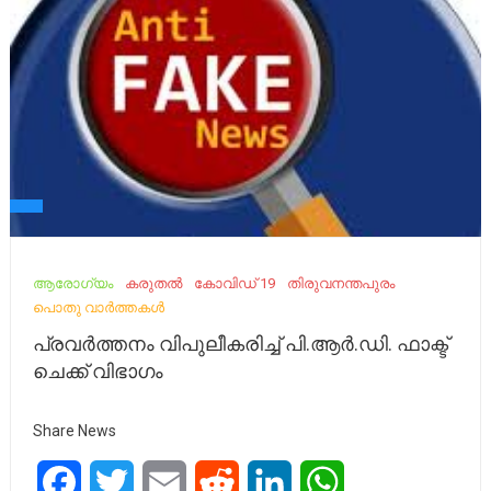
ആരോഗ്യം
കരുതൽ
കോവിഡ് 19
തിരുവനന്തപുരം
പൊതു വാർത്തകൾ
പ്രവർത്തനം വിപുലീകരിച്ച് പി.ആർ.ഡി. ഫാക്ട്
ചെക്ക് വിഭാഗം
Share News
Facebook
Twitter
Email
Reddit
LinkedIn
WhatsApp