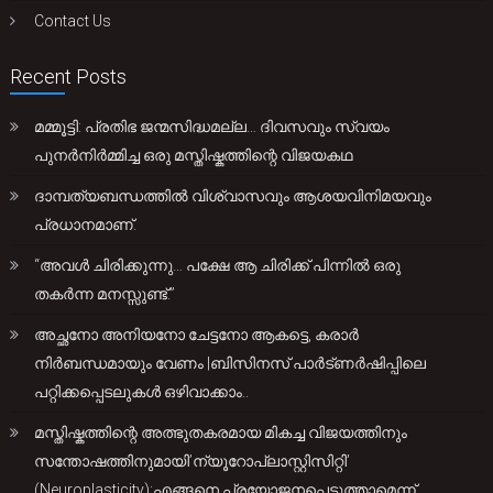
Contact Us
Recent Posts
മമ്മൂട്ടി: പ്രതിഭ ജന്മസിദ്ധമല്ല… ദിവസവും സ്വയം
പുനർനിർമ്മിച്ച ഒരു മസ്തിഷ്കത്തിന്റെ വിജയകഥ
ദാമ്പത്യബന്ധത്തിൽ വിശ്വാസവും ആശയവിനിമയവും
പ്രധാനമാണ്.
“അവൾ ചിരിക്കുന്നു… പക്ഷേ ആ ചിരിക്ക് പിന്നിൽ ഒരു
തകർന്ന മനസ്സുണ്ട്.”
അച്ഛനോ അനിയനോ ചേട്ടനോ ആകട്ടെ, കരാർ
നിർബന്ധമായും വേണം |ബിസിനസ് പാർട്ണർഷിപ്പിലെ
പറ്റിക്കപ്പെടലുകൾ ഒഴിവാക്കാം..
മസ്തിഷ്കത്തിന്റെ അത്ഭുതകരമായ മികച്ച വിജയത്തിനും
സന്തോഷത്തിനുമായി’ന്യൂറോപ്ലാസ്റ്റിസിറ്റി’
(Neuroplasticity):എങ്ങനെ പ്രയോജനപ്പെടുത്താമെന്ന്