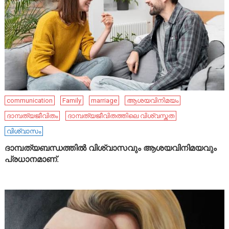
communication
Family
marriage
ആശയവിനിമയം
ദാമ്പത്യജീവിതം
ദാമ്പത്യജീവിതത്തിലെ വിശ്വസ്തത
വിശ്വാസം
ദാമ്പത്യബന്ധത്തിൽ വിശ്വാസവും ആശയവിനിമയവും
പ്രധാനമാണ്.