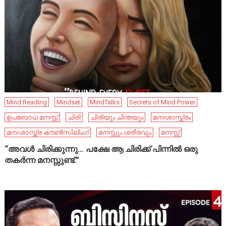
Mind Reading
Mindset
MindTalks
Secrets of Mind Power
ഉപബോധ മനസ്സ്
ചിരി
ചിരിയും ചിന്തയും
മനഃശാസ്ത്രം
മനഃശാസ്ത്ര കൗൺസിലിംഗ്
മനസ്സും ശരീരവും
മനസ്സ്
“അവൾ ചിരിക്കുന്നു… പക്ഷേ ആ ചിരിക്ക് പിന്നിൽ ഒരു
തകർന്ന മനസ്സുണ്ട്.”