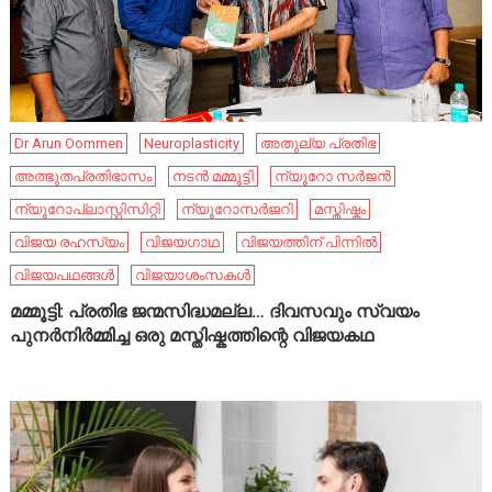
Dr Arun Oommen
Neuroplasticity
അതുല്യ പ്രതിഭ
അത്ഭുതപ്രതിഭാസം
നടൻ മമ്മൂട്ടി
ന്യൂറോ സർജൻ
ന്യൂറോപ്ലാസ്റ്റിസിറ്റി
ന്യൂറോസർജറി
മസ്തിഷ്കം
വിജയ രഹസ്യം
വിജയഗാഥ
വിജയത്തിന് പിന്നിൽ
വിജയപഥങ്ങൾ
വിജയാശംസകൾ
മമ്മൂട്ടി: പ്രതിഭ ജന്മസിദ്ധമല്ല… ദിവസവും സ്വയം
പുനർനിർമ്മിച്ച ഒരു മസ്തിഷ്കത്തിന്റെ വിജയകഥ