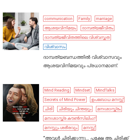
communication
Family
marriage
ആശയവിനിമയം
ദാമ്പത്യജീവിതം
ദാമ്പത്യജീവിതത്തിലെ വിശ്വസ്തത
വിശ്വാസം
ദാമ്പത്യബന്ധത്തിൽ വിശ്വാസവും
ആശയവിനിമയവും പ്രധാനമാണ്.
Mind Reading
Mindset
MindTalks
Secrets of Mind Power
ഉപബോധ മനസ്സ്
ചിരി
ചിരിയും ചിന്തയും
മനഃശാസ്ത്രം
മനഃശാസ്ത്ര കൗൺസിലിംഗ്
മനസ്സും ശരീരവും
മനസ്സ്
“അവൾ ചിരിക്കുന്നു… പക്ഷേ ആ ചിരിക്ക്