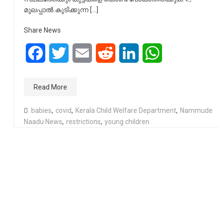
മുലപ്പാൽ കുടിക്കുന്ന […]
Share News
Facebook
Twitter
Email
Reddit
LinkedIn
WhatsApp
Read More
babies
,
covid
,
Kerala Child Welfare Department
,
Nammude
Naadu News
,
restrictions
,
young children