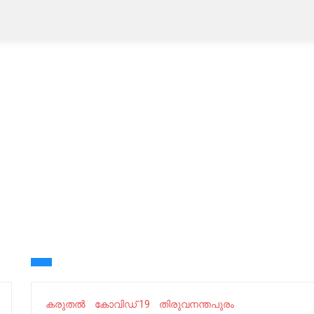
കരുതൽ
കോവിഡ് 19
തിരുവനന്തപുരം