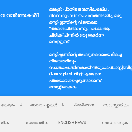
മമ്മൂട്ടി: പ്രതിഭ ജന്മസിദ്ധമല്ല…
വ വാർത്തകൾ
ദിവസവും സ്വയം പുനർനിർമ്മിച്ച ഒരു
മസ്തിഷ്കത്തിന്റെ വിജയകഥ
“അവൾ ചിരിക്കുന്നു… പക്ഷേ ആ
ചിരിക്ക് പിന്നിൽ ഒരു തകർന്ന
മനസ്സുണ്ട്.”
മസ്തിഷ്കത്തിന്റെ അത്ഭുതകരമായ മികച്ച
വിജയത്തിനും
സന്തോഷത്തിനുമായി’ന്യൂറോപ്ലാസ്റ്റിസിറ്റ
(Neuroplasticity):എങ്ങനെ
പ്രയോജനപ്പെടുത്താമെന്ന്
മനസ്സിലാക്കാം.
കേരളം
അറിയിപ്പുകൾ
പ്രാർത്ഥന
സാംസ്കാരികം
്തികം
സാങ്കേതികം
ENGLISH NEWS
ബന്ധപെടുക