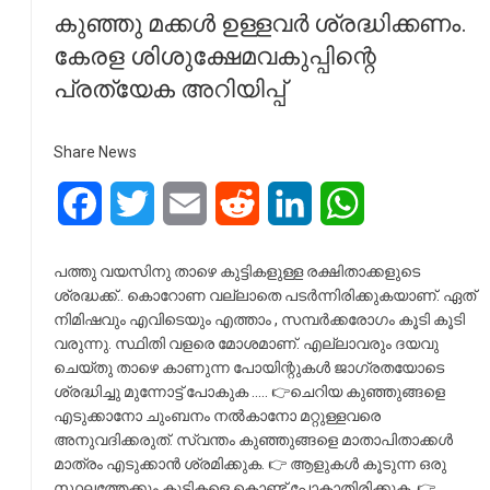
കുഞ്ഞു മക്കൾ ഉള്ളവർ ശ്രദ്ധിക്കണം.
കേരള ശിശുക്ഷേമവകുപ്പിന്റെ
പ്രത്യേക അറിയിപ്പ്
Share News
Facebook
Twitter
Email
Reddit
LinkedIn
WhatsApp
പത്തു വയസിനു താഴെ കുട്ടികളുള്ള രക്ഷിതാക്കളുടെ
ശ്രദ്ധക്ക്.. കൊറോണ വല്ലാതെ പടർന്നിരിക്കുകയാണ്. ഏത്
നിമിഷവും എവിടെയും എത്താം , സമ്പർക്കരോഗം കൂടി കൂടി
വരുന്നു. സ്ഥിതി വളരെ മോശമാണ്. എല്ലാവരും ദയവു
ചെയ്തു താഴെ കാണുന്ന പോയിന്റുകൾ ജാഗ്രതയോടെ
ശ്രദ്ധിച്ചു മുന്നോട്ട് പോകുക ….. 👉ചെറിയ കുഞ്ഞുങ്ങളെ
എടുക്കാനോ ചുംബനം നൽകാനോ മറ്റുള്ളവരെ
അനുവദിക്കരുത്. സ്വന്തം കുഞ്ഞുങ്ങളെ മാതാപിതാക്കൾ
മാത്രം എടുക്കാൻ ശ്രമിക്കുക. 👉 ആളുകൾ കൂടുന്ന ഒരു
സ്ഥലത്തേക്കും കുട്ടികളെ കൊണ്ട് പോകാതിരിക്കുക. 👉