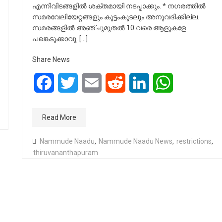
എന്നിവിടങ്ങളിൽ ശക്തമായി നടപ്പാക്കും. * നഗരത്തിൽ
സമരവേലിയേറ്റങ്ങളും കൂട്ടംകൂടലും അനുവദിക്കില്ല.
സമരങ്ങളിൽ അഞ്ചുമുതൽ 10 വരെ ആളുകളേ
പങ്കെടുക്കാവൂ. […]
Share News
Facebook
Twitter
Email
Reddit
LinkedIn
WhatsApp
Read More
Nammude Naadu
,
Nammude Naadu News
,
restrictions
,
thiruvananthapuram