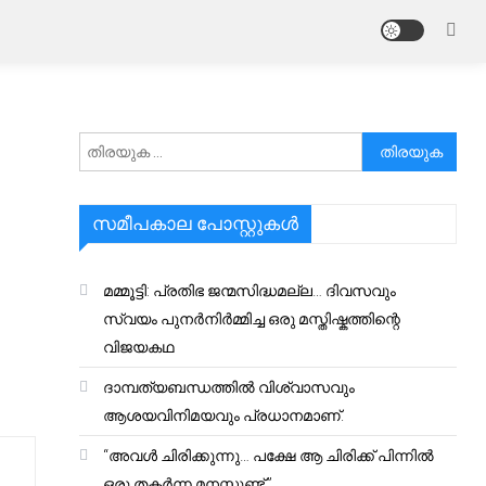
അനേഷിക്കുക
സമീപകാല പോസ്റ്റുകൾ
മമ്മൂട്ടി: പ്രതിഭ ജന്മസിദ്ധമല്ല… ദിവസവും
സ്വയം പുനർനിർമ്മിച്ച ഒരു മസ്തിഷ്കത്തിന്റെ
വിജയകഥ
ദാമ്പത്യബന്ധത്തിൽ വിശ്വാസവും
ആശയവിനിമയവും പ്രധാനമാണ്.
“അവൾ ചിരിക്കുന്നു… പക്ഷേ ആ ചിരിക്ക് പിന്നിൽ
ഒരു തകർന്ന മനസ്സുണ്ട്.”