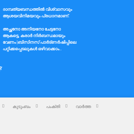
ദാമ്പത്യബന്ധത്തിൽ വിശ്വാസവും
ആശയവിനിമയവും പ്രധാനമാണ്.
അച്ഛനോ അനിയനോ ചേട്ടനോ
ആകട്ടെ, കരാർ നിർബന്ധമായും
വേണം |ബിസിനസ് പാർട്ണർഷിപ്പിലെ
പറ്റിക്കപ്പെടലുകൾ ഒഴിവാക്കാം..
ി’
കുടുംബം
പംക്തി
വാർത്ത