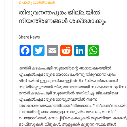
പൊതു വാർത്തകൾ
തിരുവനന്തപുരം ജില്ലയിൽ
നിയന്ത്രണങ്ങൾ ശക്തമാക്കും
Share News
Facebook
Twitter
Email
Reddit
LinkedIn
WhatsApp
മന്ത്രി കടകംപള്ളി സുരേന്ദ്രന്റെ അധ്യക്ഷതയിൽ
എം.എൽ.എമാരുടെ യോഗം ചേർന്നു തിരുവനന്തപുരം
ജില്ലയിൽ ഇളവുകൾക്കുള്ളിൽനിന്ന് നിയന്ത്രണങ്ങൾ
ശക്തിപ്പെടുത്താൻ തീരുമാനമായതായി സഹകരണ-ടൂറിസ
മന്ത്രി കടകംപള്ളി സുരേന്ദ്രൻ അറിയിച്ചു. ജില്ലയിലെ
എം.എൽ.എമാരുടെ നേതൃത്വത്തിൽ നടന്ന
അവലോകനയോഗത്തിലാണ് തീരുമാനം. * ബ്രേക്ക് ദ ചെയി
കാമ്പയിന്റെ ഭാഗമായുള്ള സാമൂഹ്യ അകലം, മാസ്‌ക്
ഉപയോഗിക്കൽ, സോപ്പിട്ട് കൈകഴുകൽ തുടങ്ങിയവ കടകൾ
ഓഫീസുകൾ, വീടുകൾ, ആളുകൾ കൂടുന്ന സ്ഥലങ്ങൾ