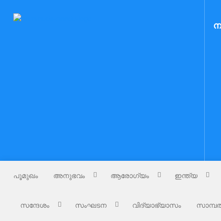
Skip
to
Nammude Naadu
ന
നമ്മുടെ നാട്
content
പൂമുഖം
അനുഭവം
ആരോഗ്യം
ഇന്ത്യ
സന്ദേശം
സംഘടന
വിദ്യാഭ്യാസം
സാമ്പത