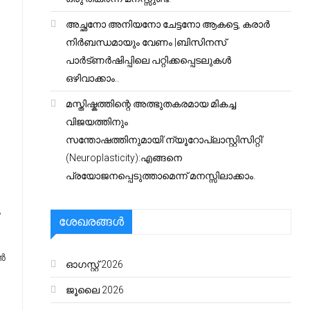
അച്ഛനോ അനിയനോ ചേട്ടനോ ആകട്ടെ, കരാർ
നിർബന്ധമായും വേണം |ബിസിനസ്
പാർട്ണർഷിപ്പിലെ പറ്റിക്കപ്പെടലുകൾ
ഒഴിവാക്കാം..
മസ്തിഷ്കത്തിന്റെ അത്ഭുതകരമായ മികച്ച
വിജയത്തിനും
സന്തോഷത്തിനുമായി’ന്യൂറോപ്ലാസ്റ്റിസിറ്റി’
(Neuroplasticity):എങ്ങനെ
പ്രയോജനപ്പെടുത്താമെന്ന് മനസ്സിലാക്കാം.
ം
ശേഖരങ്ങൾ
ൻ
ഓഗസ്റ്റ്‌ 2026
,
ജൂലൈ 2026