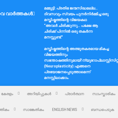
മമ്മൂട്ടി: പ്രതിഭ ജന്മസിദ്ധമല്ല…
വ വാർത്തകൾ
ദിവസവും സ്വയം പുനർനിർമ്മിച്ച ഒരു
മസ്തിഷ്കത്തിന്റെ വിജയകഥ
“അവൾ ചിരിക്കുന്നു… പക്ഷേ ആ
ചിരിക്ക് പിന്നിൽ ഒരു തകർന്ന
മനസ്സുണ്ട്.”
മസ്തിഷ്കത്തിന്റെ അത്ഭുതകരമായ മികച്ച
വിജയത്തിനും
സന്തോഷത്തിനുമായി’ന്യൂറോപ്ലാസ്റ്റിസിറ്റ
(Neuroplasticity):എങ്ങനെ
പ്രയോജനപ്പെടുത്താമെന്ന്
മനസ്സിലാക്കാം.
കേരളം
അറിയിപ്പുകൾ
പ്രാർത്ഥന
സാംസ്കാരികം
്തികം
സാങ്കേതികം
ENGLISH NEWS
ബന്ധപെടുക