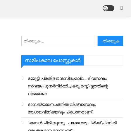
അനേഷിക്കുക
സമീപകാല പോസ്റ്റുകൾ
മമ്മൂട്ടി: പ്രതിഭ ജന്മസിദ്ധമല്ല… ദിവസവും
സ്വയം പുനർനിർമ്മിച്ച ഒരു മസ്തിഷ്കത്തിന്റെ
വിജയകഥ
ദാമ്പത്യബന്ധത്തിൽ വിശ്വാസവും
ആശയവിനിമയവും പ്രധാനമാണ്.
“അവൾ ചിരിക്കുന്നു… പക്ഷേ ആ ചിരിക്ക് പിന്നിൽ
ഒരു തകർന്ന മനസ്സുണ്ട്.”