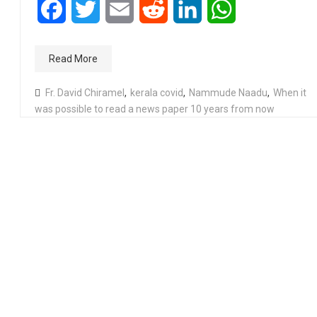
Facebook
Twitter
Email
Reddit
LinkedIn
WhatsApp
Read More
Fr. David Chiramel
,
kerala covid
,
Nammude Naadu
,
When it
was possible to read a news paper 10 years from now