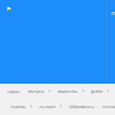
Skip
to
Nammude Naadu
ന
നമ്മുടെ നാട്
content
പൂമുഖം
അനുഭവം
ആരോഗ്യം
ഇന്ത്യ
സന്ദേശം
സംഘടന
വിദ്യാഭ്യാസം
സാമ്പത