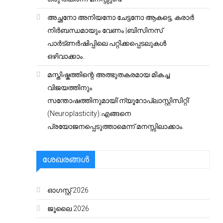
അച്ഛനോ അനിയനോ ചേട്ടനോ ആകട്ടെ, കരാർ
നിർബന്ധമായും വേണം |ബിസിനസ്
പാർട്ണർഷിപ്പിലെ പറ്റിക്കപ്പെടലുകൾ
ഒഴിവാക്കാം..
മസ്തിഷ്കത്തിന്റെ അത്ഭുതകരമായ മികച്ച
വിജയത്തിനും
സന്തോഷത്തിനുമായി’ന്യൂറോപ്ലാസ്റ്റിസിറ്റി’
(Neuroplasticity):എങ്ങനെ
പ്രയോജനപ്പെടുത്താമെന്ന് മനസ്സിലാക്കാം.
ശേഖരങ്ങൾ
ഓഗസ്റ്റ്‌ 2026
ജൂലൈ 2026