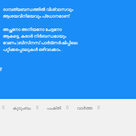
ദാമ്പത്യബന്ധത്തിൽ വിശ്വാസവും
ആശയവിനിമയവും പ്രധാനമാണ്.
അച്ഛനോ അനിയനോ ചേട്ടനോ
ആകട്ടെ, കരാർ നിർബന്ധമായും
വേണം |ബിസിനസ് പാർട്ണർഷിപ്പിലെ
പറ്റിക്കപ്പെടലുകൾ ഒഴിവാക്കാം..
ി’
കുടുംബം
പംക്തി
വാർത്ത