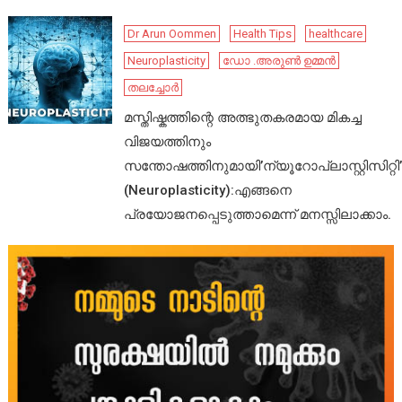
Dr Arun Oommen
Health Tips
healthcare
Neuroplasticity
ഡോ .അരുൺ ഉമ്മൻ
തലച്ചോർ
മസ്തിഷ്കത്തിന്റെ അത്ഭുതകരമായ മികച്ച
വിജയത്തിനും
സന്തോഷത്തിനുമായി’ന്യൂറോപ്ലാസ്റ്റിസിറ്റി’
(Neuroplasticity):എങ്ങനെ
പ്രയോജനപ്പെടുത്താമെന്ന് മനസ്സിലാക്കാം.