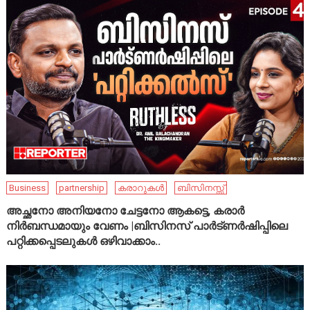
Business
partnership
കരാറുകൾ
ബിസിനസ്സ്
അച്ഛനോ അനിയനോ ചേട്ടനോ ആകട്ടെ, കരാർ
നിർബന്ധമായും വേണം |ബിസിനസ് പാർട്ണർഷിപ്പിലെ
പറ്റിക്കപ്പെടലുകൾ ഒഴിവാക്കാം..