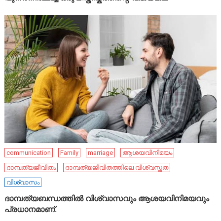
communication
Family
marriage
ആശയവിനിമയം
ദാമ്പത്യജീവിതം
ദാമ്പത്യജീവിതത്തിലെ വിശ്വസ്തത
വിശ്വാസം
ദാമ്പത്യബന്ധത്തിൽ വിശ്വാസവും ആശയവിനിമയവും
പ്രധാനമാണ്.