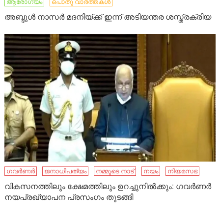
ആരോഗ്യം
പൊതു വാർത്തകൾ
അബ്ദുള്‍ നാസര്‍ മദനിയ്ക്ക് ഇന്ന് അടിയന്തര ശസ്ത്രക്രിയ
ഗവർണർ
ജനാധിപത്യം
നമ്മുടെ നാട്‌
നയം
നി​യ​മസഭ
വികസനത്തിലും ക്ഷേമത്തിലും ഉറച്ചുനില്‍ക്കും: ഗവർണർ
നയപ്രഖ്യാപന പ്രസംഗം തുടങ്ങി