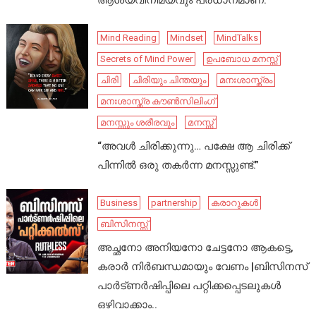
ആശയവിനിമയവും പ്രധാനമാണ്.
Mind Reading
Mindset
MindTalks
Secrets of Mind Power
ഉപബോധ മനസ്സ്
ചിരി
ചിരിയും ചിന്തയും
മനഃശാസ്ത്രം
മനഃശാസ്ത്ര കൗൺസിലിംഗ്
മനസ്സും ശരീരവും
മനസ്സ്
“അവൾ ചിരിക്കുന്നു… പക്ഷേ ആ ചിരിക്ക്
പിന്നിൽ ഒരു തകർന്ന മനസ്സുണ്ട്.”
Business
partnership
കരാറുകൾ
ബിസിനസ്സ്
അച്ഛനോ അനിയനോ ചേട്ടനോ ആകട്ടെ,
കരാർ നിർബന്ധമായും വേണം |ബിസിനസ്
പാർട്ണർഷിപ്പിലെ പറ്റിക്കപ്പെടലുകൾ
ഒഴിവാക്കാം..