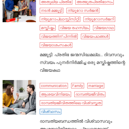
അതുല്യ പ്രതിഭ
അത്ഭുതപ്രതിഭാസം
നടൻ മമ്മൂട്ടി
ന്യൂറോ സർജൻ
ന്യൂറോപ്ലാസ്റ്റിസിറ്റി
ന്യൂറോസർജറി
മസ്തിഷ്കം
വിജയ രഹസ്യം
വിജയഗാഥ
വിജയത്തിന് പിന്നിൽ
വിജയപഥങ്ങൾ
വിജയാശംസകൾ
മമ്മൂട്ടി: പ്രതിഭ ജന്മസിദ്ധമല്ല… ദിവസവും
സ്വയം പുനർനിർമ്മിച്ച ഒരു മസ്തിഷ്കത്തിന്റെ
വിജയകഥ
communication
Family
marriage
ആശയവിനിമയം
ദാമ്പത്യജീവിതം
ദാമ്പത്യജീവിതത്തിലെ വിശ്വസ്തത
വിശ്വാസം
ദാമ്പത്യബന്ധത്തിൽ വിശ്വാസവും