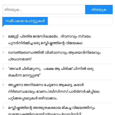
അനേഷിക്കുക
സമീപകാല പോസ്റ്റുകൾ
മമ്മൂട്ടി: പ്രതിഭ ജന്മസിദ്ധമല്ല… ദിവസവും സ്വയം
പുനർനിർമ്മിച്ച ഒരു മസ്തിഷ്കത്തിന്റെ വിജയകഥ
ദാമ്പത്യബന്ധത്തിൽ വിശ്വാസവും ആശയവിനിമയവും
പ്രധാനമാണ്.
“അവൾ ചിരിക്കുന്നു… പക്ഷേ ആ ചിരിക്ക് പിന്നിൽ ഒരു
തകർന്ന മനസ്സുണ്ട്.”
അച്ഛനോ അനിയനോ ചേട്ടനോ ആകട്ടെ, കരാർ
നിർബന്ധമായും വേണം |ബിസിനസ് പാർട്ണർഷിപ്പിലെ
പറ്റിക്കപ്പെടലുകൾ ഒഴിവാക്കാം..
മസ്തിഷ്കത്തിന്റെ അത്ഭുതകരമായ മികച്ച വിജയത്തിനും
സന്തോഷത്തിനുമായി’ന്യൂറോപ്ലാസ്റ്റിസിറ്റി’