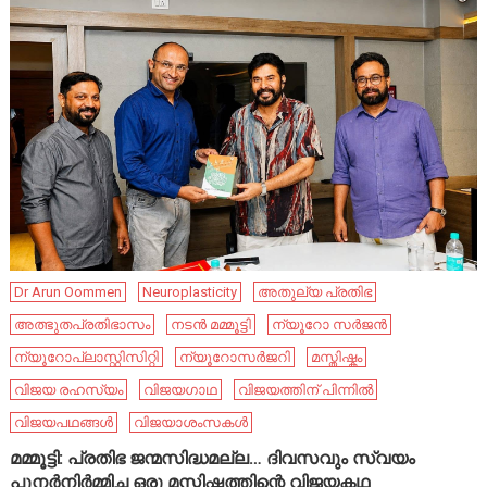
Dr Arun Oommen
Neuroplasticity
അതുല്യ പ്രതിഭ
അത്ഭുതപ്രതിഭാസം
നടൻ മമ്മൂട്ടി
ന്യൂറോ സർജൻ
ന്യൂറോപ്ലാസ്റ്റിസിറ്റി
ന്യൂറോസർജറി
മസ്തിഷ്കം
വിജയ രഹസ്യം
വിജയഗാഥ
വിജയത്തിന് പിന്നിൽ
വിജയപഥങ്ങൾ
വിജയാശംസകൾ
മമ്മൂട്ടി: പ്രതിഭ ജന്മസിദ്ധമല്ല… ദിവസവും സ്വയം
പുനർനിർമ്മിച്ച ഒരു മസ്തിഷ്കത്തിന്റെ വിജയകഥ