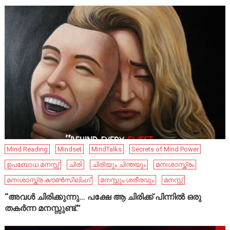
Mind Reading
Mindset
MindTalks
Secrets of Mind Power
ഉപബോധ മനസ്സ്
ചിരി
ചിരിയും ചിന്തയും
മനഃശാസ്ത്രം
മനഃശാസ്ത്ര കൗൺസിലിംഗ്
മനസ്സും ശരീരവും
മനസ്സ്
“അവൾ ചിരിക്കുന്നു… പക്ഷേ ആ ചിരിക്ക് പിന്നിൽ ഒരു
തകർന്ന മനസ്സുണ്ട്.”