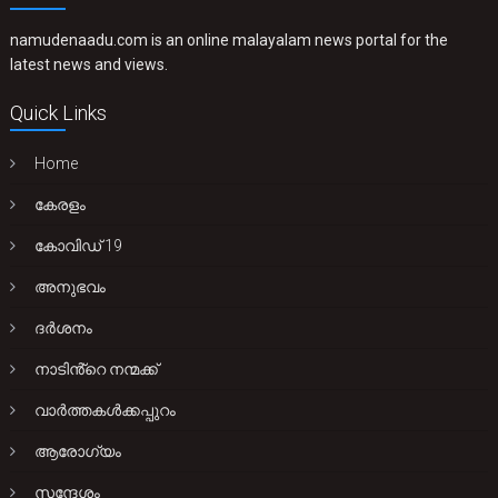
namudenaadu.com is an online malayalam news portal for the
latest news and views.
Quick Links
Home
കേരളം
കോവിഡ് 19
അനുഭവം
ദർശനം
നാടിൻ്റെ നന്മക്ക്
വാർത്തകൾക്കപ്പുറം
ആരോഗ്യം
സന്ദേശം