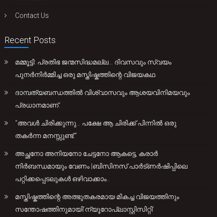
Contact Us
Recent Posts
മമ്മൂട്ടി: പ്രതിഭ ജന്മസിദ്ധമല്ല… ദിവസവും സ്വയം
പുനർനിർമ്മിച്ച ഒരു മസ്തിഷ്കത്തിന്റെ വിജയകഥ
ദാമ്പത്യബന്ധത്തിൽ വിശ്വാസവും ആശയവിനിമയവും
പ്രധാനമാണ്.
“അവൾ ചിരിക്കുന്നു… പക്ഷേ ആ ചിരിക്ക് പിന്നിൽ ഒരു
തകർന്ന മനസ്സുണ്ട്.”
അച്ഛനോ അനിയനോ ചേട്ടനോ ആകട്ടെ, കരാർ
നിർബന്ധമായും വേണം |ബിസിനസ് പാർട്ണർഷിപ്പിലെ
പറ്റിക്കപ്പെടലുകൾ ഒഴിവാക്കാം..
മസ്തിഷ്കത്തിന്റെ അത്ഭുതകരമായ മികച്ച വിജയത്തിനും
സന്തോഷത്തിനുമായി’ന്യൂറോപ്ലാസ്റ്റിസിറ്റി’