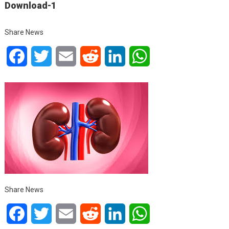
Download-1
Share News
Facebook
Twitter
Email
Reddit
LinkedIn
WhatsApp
Share News
Facebook
Twitter
Email
Reddit
LinkedIn
WhatsApp