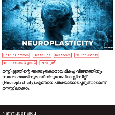
Dr Arun Oommen
Health Tips
healthcare
Neuroplasticity
ഡോ .അരുൺ ഉമ്മൻ
തലച്ചോർ
മസ്തിഷ്കത്തിന്റെ അത്ഭുതകരമായ മികച്ച വിജയത്തിനും
സന്തോഷത്തിനുമായി’ന്യൂറോപ്ലാസ്റ്റിസിറ്റി’
(Neuroplasticity):എങ്ങനെ പ്രയോജനപ്പെടുത്താമെന്ന്
മനസ്സിലാക്കാം.
Nammude naadu