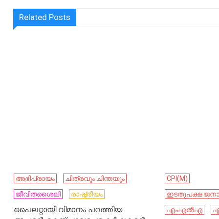
Related Posts
അഭിപ്രായം
ചിത്രവും ചിന്തയും
CPI(M)
ജീവിതശൈലി
രാഷ്ട്രീയം
ഇടതുപക്ഷ ജനാ
പൈലറ്റായി വിമാനം പറത്തിയ
എംഎൽഎ
എ