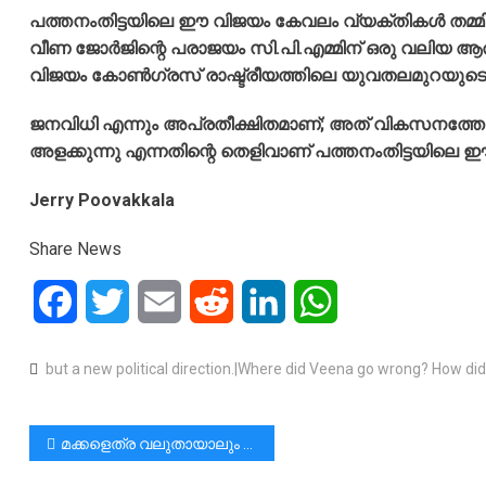
പത്തനംതിട്ടയിലെ ഈ വിജയം കേവലം വ്യക്തികൾ തമ്മിലുള
വീണ ജോർജിന്റെ പരാജയം സി.പി.എമ്മിന് ഒരു വലിയ ആ
വിജയം കോൺഗ്രസ് രാഷ്ട്രീയത്തിലെ യുവതലമുറയുടെ കര
ജനവിധി എന്നും അപ്രതീക്ഷിതമാണ്; അത് വികസനത്തോട
അളക്കുന്നു എന്നതിന്റെ തെളിവാണ് പത്തനംതിട്ടയിലെ ഈ
Jerry Poovakkala
Share News
Facebook
Twitter
Email
Reddit
LinkedIn
WhatsApp
but a new political direction.|Where did Veena go wrong? How did
പോസ്റ്റുകളിലൂടെ
മക്കളെത്ര വലുതായാലും അവരുടെ ഒരു ചുംബനം പല സമയങ്ങളിലും അച്ഛനും അമ്മയും ആഗ്രഹിക്കാറുണ്ട് , പക്ഷേ, നമ്മളതറിഞ്ഞ് കൊടുക്കേണ്ടത് തന്നെയാണ്