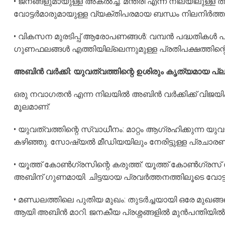
• ജനങ്ങളുമായുള്ള അകൽച്ച: മന്ത്രി എന്ന നിലയിലുള്ള 
വോട്ടർമാരുമായുള്ള വ്യക്തിപരമായ ബന്ധം നിലനിർത്തുന
• വികസന മുരടിപ്പ് ആരോപണങ്ങൾ: വമ്പൻ പദ്ധതികൾ പ
ഗുണഫലങ്ങൾ എത്തിയില്ലെന്നുമുള്ള പ്രതിപക്ഷത്തിന്റെ
അബിൻ വർക്കി: യുവത്വത്തിന്റെ ഉശിരും കൃത്യമായ പ്ല
ഒരു നവാഗതൻ എന്ന നിലയിൽ അബിൻ വർക്കിക്ക് വിജയിക്ക
മൂലമാണ്:
• യുവത്വത്തിന്റെ സ്വാധീനം: മാറ്റം ആഗ്രഹിക്കുന്ന 
കഴിഞ്ഞു. സോഷ്യൽ മീഡിയയിലും നേരിട്ടുള്ള പ്രചാര
• യൂത്ത് കോൺഗ്രസിന്റെ കരുത്ത്: യൂത്ത് കോൺഗ്രസ
അബിന് ഗുണമായി. ചിട്ടയായ പ്രവർത്തനത്തിലൂടെ വോട്ടർമ
• മണ്ഡലത്തിലെ പുതിയ മുഖം: തുടർച്ചയായി ഒരേ മുഖങ്ങളെ 
ആയി അബിൻ മാറി. ജനകീയ പ്രശ്നങ്ങളിൽ മുൻപന്തിയിൽ ന