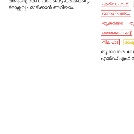
അപ്പന്റെ മകന് പാവപെട്ട കർഷകന്റെ
എല്‍ഡിഎഫ്‌
ട്രാക്റ്ററും ഓടിക്കാൻ അറിയാം.
ജനാധിപത്യം
തൃക്കാക്കര
തൃ
തെരഞ്ഞെടുപ്പ്
നിലപാട്
രാഷ്
തൃക്കാക്കര:
എല്‍ഡിഎഫ് സ്