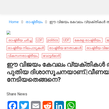
Home
രാഷ്ട്രീയം
ഈ വിജയം കേവലം വ്യക്തികൾ തമ്മി
.രാഷ്ട്രീയ ചർച്ച
LDF
politics
UDF
കേ​രള രാഷ്ട്രീയം ​
ജ
രാഷ്ട്രീയ നിലപാടുകൾ
രാഷ്ട്രീയ നേതാക്കൾ
രാഷ്ട്രീയ വി
വികസനരാഷ്ട്രീയം
വോട്ടർമാർ
ഈ വിജയം കേവലം വ്യക്തികൾ തമ്മില
പുതിയ ദിശാസൂചനയാണ്.|വീണയ്ക
നേടിയതെങ്ങനെ?
Share News
Facebook
Twitter
Email
Reddit
LinkedIn
WhatsApp