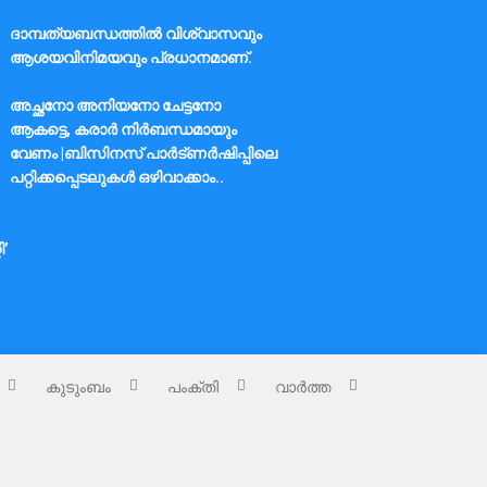
ദാമ്പത്യബന്ധത്തിൽ വിശ്വാസവും
ആശയവിനിമയവും പ്രധാനമാണ്.
അച്ഛനോ അനിയനോ ചേട്ടനോ
ആകട്ടെ, കരാർ നിർബന്ധമായും
വേണം |ബിസിനസ് പാർട്ണർഷിപ്പിലെ
പറ്റിക്കപ്പെടലുകൾ ഒഴിവാക്കാം..
ി’
കുടുംബം
പംക്തി
വാർത്ത