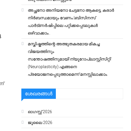
അച്ഛനോ അനിയനോ ചേട്ടനോ ആകട്ടെ, കരാർ
നിർബന്ധമായും വേണം |ബിസിനസ്
പാർട്ണർഷിപ്പിലെ പറ്റിക്കപ്പെടലുകൾ
ഒഴിവാക്കാം..
ു
മസ്തിഷ്കത്തിന്റെ അത്ഭുതകരമായ മികച്ച
വിജയത്തിനും
സന്തോഷത്തിനുമായി’ന്യൂറോപ്ലാസ്റ്റിസിറ്റി’
(Neuroplasticity):എങ്ങനെ
പ്രയോജനപ്പെടുത്താമെന്ന് മനസ്സിലാക്കാം.
ന്
ശേഖരങ്ങൾ
ഓഗസ്റ്റ്‌ 2026
ജൂലൈ 2026