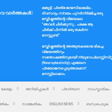
മമ്മൂട്ടി: പ്രതിഭ ജന്മസിദ്ധമല്ല…
വ വാർത്തകൾ
ദിവസവും സ്വയം പുനർനിർമ്മിച്ച ഒരു
മസ്തിഷ്കത്തിന്റെ വിജയകഥ
“അവൾ ചിരിക്കുന്നു… പക്ഷേ ആ
ചിരിക്ക് പിന്നിൽ ഒരു തകർന്ന
മനസ്സുണ്ട്.”
മസ്തിഷ്കത്തിന്റെ അത്ഭുതകരമായ മികച്ച
വിജയത്തിനും
സന്തോഷത്തിനുമായി’ന്യൂറോപ്ലാസ്റ്റിസിറ്റ
(Neuroplasticity):എങ്ങനെ
പ്രയോജനപ്പെടുത്താമെന്ന്
മനസ്സിലാക്കാം.
കേരളം
അറിയിപ്പുകൾ
പ്രാർത്ഥന
സാംസ്കാരികം
്തികം
സാങ്കേതികം
ENGLISH NEWS
ബന്ധപെടുക