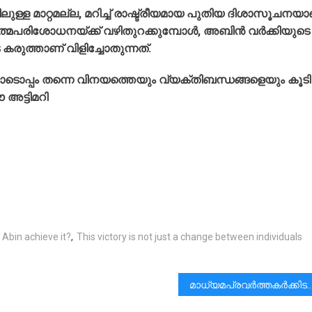
്ള മാറ്റമല്ല, മറിച്ച് രാഷ്ട്രീയമായ പുതിയ ദിശാസൂചനയാ
ത്മപരിശോധനയ്ക്ക് വഴിതുറക്കുമ്പോൾ, അബിൻ വർക്കിയുടെ
ുത്താണ് വിളിച്ചോതുന്നത്.
ൊപ്പം തന്നെ വിനയത്തെയും വ്യക്തിബന്ധങ്ങളെയും കൂടി
 അട്ടിമറി
 Abin achieve it?
,
This victory is not just a change between individuals
മാധ്യമപ്രവർത്തകർക്കിടയിൽ ഭീതി പടർത്താൻ ശ്രമിച്ച ഭരണകൂട നടപടികൾ വിപ