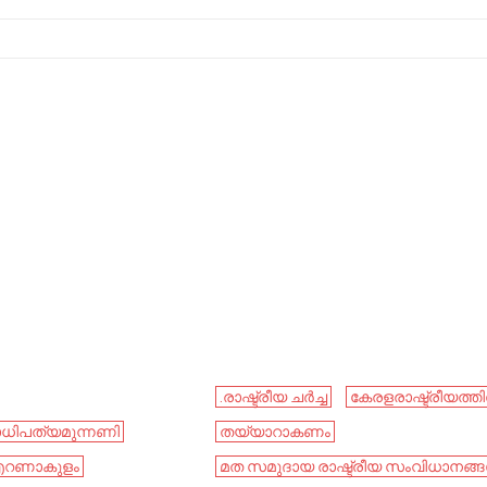
.രാഷ്ട്രീയ ചർച്ച
കേരളരാഷ്ട്രീയത്ത
ധിപത്യമുന്നണി
തയ്യാറാകണം
റണാകുളം
മത സമുദായ രാഷ്ട്രീയ സംവിധാനങ്