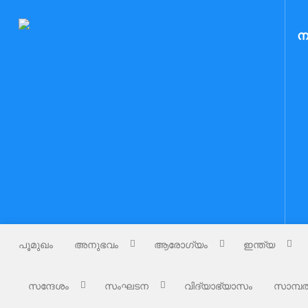
Skip
to
Nammude Naadu
ന
നമ്മുടെ നാട്
content
പൂമുഖം
അനുഭവം
ആരോഗ്യം
ഇന്ത്യ
സന്ദേശം
സംഘടന
വിദ്യാഭ്യാസം
സാമ്പത