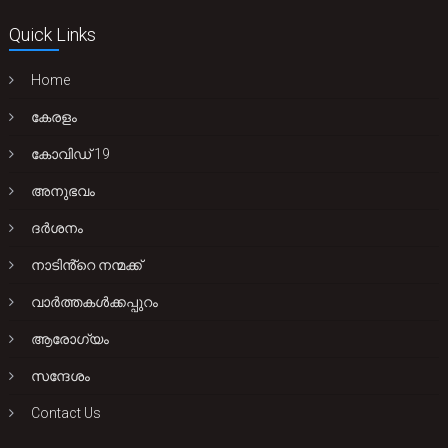
Quick Links
Home
കേരളം
കോവിഡ് 19
അനുഭവം
ദർശനം
നാടിൻ്റെ നന്മക്ക്
വാർത്തകൾക്കപ്പുറം
ആരോഗ്യം
സന്ദേശം
Contact Us