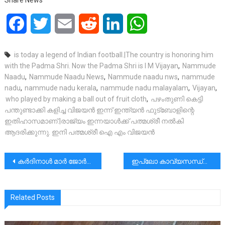
Facebook
Twitter
Email
Reddit
LinkedIn
WhatsApp
is today a legend of Indian football.|The country is honoring him
with the Padma Shri. Now the Padma Shri is I M Vijayan
,
Nammude
Naadu
,
Nammude Naadu News
,
Nammude naadu nws
,
nammude
nadu
,
nammude nadu kerala
,
nammude nadu malayalam
,
Vijayan
,
who played by making a ball out of fruit cloth
,
പഴംതുണി കെട്ടി
പന്തുണ്ടാക്കി കളിച്ച വിജയൻ ഇന്ന് ഇന്ത്യൻ ഫുട്ബോളിന്റെ
ഇതിഹാസമാണ്.|രാജ്യം ഇന്നയാൾക്ക് പത്മശ്രീ നൽകി
ആദരിക്കുന്നു. ഇനി പത്മശ്രീ ഐ എം വിജയൻ
പോസ്റ്റുകളിലൂടെ
കർദിനാൾ മാർ ജോർജ് ജേക്കബ് കൂവക്കാട്ട് തിരുസ്സഭയ്ക്ക് മുതൽക്കൂട്ടാണ്. സഭാവിരുദ്ധ ശക്തികൾ ഇതിൽ ബേജാറായിട്ടു കാര്യമില്ല.
ഇപ്ലോ കാവ്യസന്ധ്യയും ജോർജ് എഫ് സേവ്യർ വലിയവീടിന്റെ മഞ്ഞുരുകുന്ന വഴികളിൽ എന്ന കാവ്യസമാഹാരംകവിതപ്രകാശനവും
Related Posts