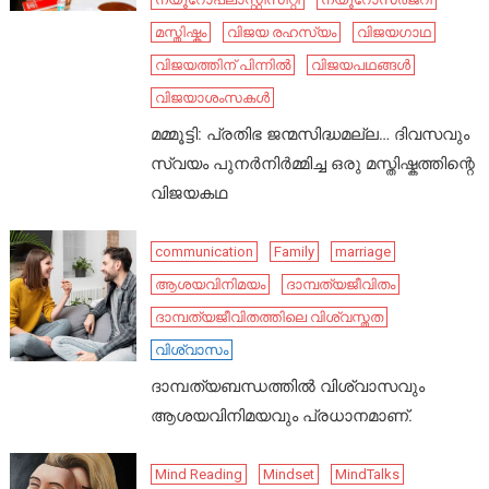
മസ്തിഷ്കം
വിജയ രഹസ്യം
വിജയഗാഥ
വിജയത്തിന് പിന്നിൽ
വിജയപഥങ്ങൾ
വിജയാശംസകൾ
മമ്മൂട്ടി: പ്രതിഭ ജന്മസിദ്ധമല്ല… ദിവസവും
സ്വയം പുനർനിർമ്മിച്ച ഒരു മസ്തിഷ്കത്തിന്റെ
വിജയകഥ
communication
Family
marriage
ആശയവിനിമയം
ദാമ്പത്യജീവിതം
ദാമ്പത്യജീവിതത്തിലെ വിശ്വസ്തത
വിശ്വാസം
ദാമ്പത്യബന്ധത്തിൽ വിശ്വാസവും
ആശയവിനിമയവും പ്രധാനമാണ്.
Mind Reading
Mindset
MindTalks