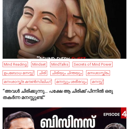
Mind Reading
Mindset
MindTalks
Secrets of Mind Power
ഉപബോധ മനസ്സ്
ചിരി
ചിരിയും ചിന്തയും
മനഃശാസ്ത്രം
മനഃശാസ്ത്ര കൗൺസിലിംഗ്
മനസ്സും ശരീരവും
മനസ്സ്
“അവൾ ചിരിക്കുന്നു… പക്ഷേ ആ ചിരിക്ക് പിന്നിൽ ഒരു
തകർന്ന മനസ്സുണ്ട്.”