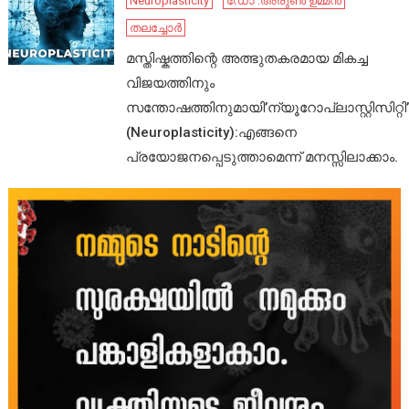
Neuroplasticity
ഡോ .അരുൺ ഉമ്മൻ
തലച്ചോർ
മസ്തിഷ്കത്തിന്റെ അത്ഭുതകരമായ മികച്ച
വിജയത്തിനും
സന്തോഷത്തിനുമായി’ന്യൂറോപ്ലാസ്റ്റിസിറ്റി’
(Neuroplasticity):എങ്ങനെ
പ്രയോജനപ്പെടുത്താമെന്ന് മനസ്സിലാക്കാം.