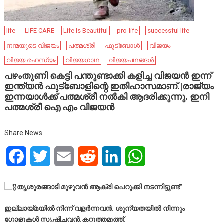
life
LIFE CARE
Life Is Beautiful
pro-life
successful life
നന്മയുടെ വിജയം
പത്മശ്രീ
ഫുട്ബോൾ
വിജയം
വിജയ രഹസ്യം
വിജയഗാഥ
വിജയപഥങ്ങൾ
പഴംതുണി കെട്ടി പന്തുണ്ടാക്കി കളിച്ച വിജയൻ ഇന്ന്
ഇന്ത്യൻ ഫുട്ബോളിന്റെ ഇതിഹാസമാണ്.|രാജ്യം
ഇന്നയാൾക്ക് പത്മശ്രീ നൽകി ആദരിക്കുന്നു. ഇനി
പത്മശ്രീ ഐ എം വിജയൻ
Share News
Facebook
Twitter
Email
Reddit
LinkedIn
WhatsApp
തൃശൂരങ്ങാടി മുഴുവൻ ആക്രി പെറുക്കി നടന്നിട്ടുണ്ട്”
ഇല്ലായ്മയിൽ നിന്ന് വളർന്നവൻ. ശൂന്യതയിൽ നിന്നും
ഗോളുകൾ സൃഷ്ടിച്ചവൻ.കറുത്തമുത്ത്.