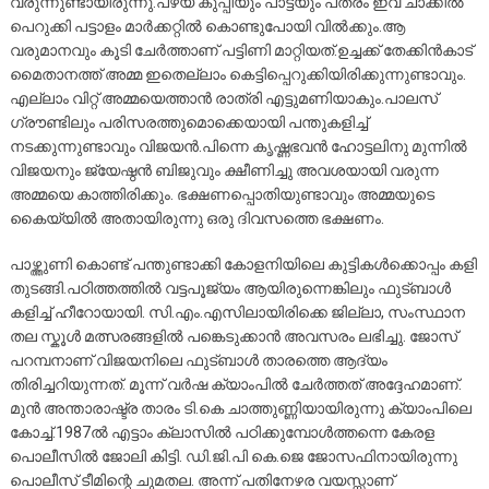
വരുന്നുണ്ടായിരുന്നു.പഴയ കുപ്പിയും പാട്ടയും പത്രം ഇവ ചാക്കിൽ
പെറുക്കി പട്ടാളം മാർക്കറ്റിൽ കൊണ്ടുപോയി വിൽക്കും.ആ
വരുമാനവും കൂടി ചേർത്താണ് പട്ടിണി മാറ്റിയത്.ഉച്ചക്ക് തേക്കിൻകാട്
മൈതാനത്ത് അമ്മ ഇതെല്ലാം കെട്ടിപ്പെറുക്കിയിരിക്കുന്നുണ്ടാവും.
എല്ലാം വിറ്റ് അമ്മയെത്താൻ രാത്രി എട്ടുമണിയാകും.പാലസ്
ഗ്രൗണ്ടിലും പരിസരത്തുമൊക്കെയായി പന്തുകളിച്ച്
നടക്കുന്നുണ്ടാവും വിജയൻ.പിന്നെ കൃഷ്ണഭവൻ ഹോട്ടലിനു മുന്നിൽ
വിജയനും ജ്യേഷ്ഠൻ ബിജുവും ക്ഷീണിച്ചു അവശയായി വരുന്ന
അമ്മയെ കാത്തിരിക്കും. ഭക്ഷണപ്പൊതിയുണ്ടാവും അമ്മയുടെ
കൈയ്യിൽ അതായിരുന്നു ഒരു ദിവസത്തെ ഭക്ഷണം.
പാഴ്ത്തുണി കൊണ്ട് പന്തുണ്ടാക്കി കോളനിയിലെ കുട്ടികൾക്കൊപ്പം കളി
തുടങ്ങി.പഠിത്തത്തിൽ വട്ടപൂജ്യം ആയിരുന്നെങ്കിലും ഫുട്ബാൾ
കളിച്ച് ഹീറോയായി. സി.എം.എസിലായിരിക്കെ ജില്ലാ, സംസ്ഥാന
തല സ്കൂൾ മത്സരങ്ങളിൽ പങ്കെടുക്കാൻ അവസരം ലഭിച്ചു. ജോസ്
പറമ്പനാണ് വിജയനിലെ ഫുട്ബാൾ താരത്തെ ആദ്യം
തിരിച്ചറിയുന്നത്. മൂന്ന് വർഷ ക്യാംപിൽ ചേർത്തത് അദ്ദേഹമാണ്.
മുൻ അന്താരാഷ്ട്ര താരം ടി.കെ ചാത്തുണ്ണിയായിരുന്നു ക്യാംപിലെ
കോച്ച്.1987ൽ എട്ടാം ക്ലാസിൽ പഠിക്കുമ്പോൾത്തന്നെ കേരള
പൊലീസിൽ ജോലി കിട്ടി. ഡി.ജി.പി കെ.ജെ ജോസഫിനായിരുന്നു
പൊലീസ് ടീമിന്റെ ചുമതല. അന്ന് പതിനേഴര വയസ്സാണ്