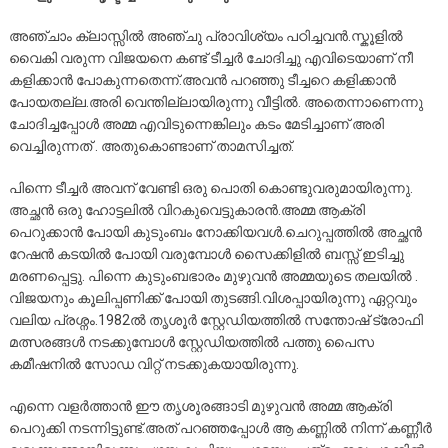
അഞ്ചാം ക്ലാസ്സിൽ അഞ്ചു പ്രാവിശ്യം പഠിച്ചവൻ.സ്കൂളിൽ
വൈകി വരുന്ന വിജയനെ കണ്ട് ടീച്ചർ ചോദിച്ചു എവിടെയാണ് നീ
കളിക്കാൻ പോകുന്നതെന്ന്.അവൻ പറഞ്ഞു ടീച്ചറെ കളിക്കാൻ
പോയതല്ല.അരി വെന്തില്ലായിരുന്നു വീട്ടിൽ. അതെന്നാണെന്നു
ചോദിച്ചപ്പോൾ അമ്മ എവിടുന്നെങ്കിലും കടം മേടിച്ചാണ് അരി
വെച്ചിരുന്നത് . അതുകൊണ്ടാണ് താമസിച്ചത്.
പിന്നെ ടീച്ചർ അവന് വേണ്ടി ഒരു പൊതി
കൊണ്ടുവരുമായിരുന്നു.
അച്ഛൻ ഒരു ഹോട്ടലിൽ വിറകുവെട്ടുകാരൻ.അമ്മ ആക്രി
പെറുക്കാൻ പോയി കുടുംബം നോക്കിയവൾ.ചെറുപ്പത്തിൽ അച്ഛൻ
റേഷൻ കടയിൽ പോയി വരുമ്പോൾ സൈക്കിളിൽ ബസ്സ് ഇടിച്ചു
മരണപ്പെട്ടു. പിന്നെ കുടുംബഭാരം മുഴുവൻ അമ്മയുടെ തലയിൽ .
വിജയനും കൂലിപ്പണിക്ക് പോയി തുടങ്ങി.വിശപ്പായിരുന്നു ഏറ്റവും
വലിയ പ്രശ്നം.1982ല്‍ തൃശൂർ സ്റ്റേഡിയത്തില്‍ സന്തോഷ് ട്രോഫി
മത്സരങ്ങൾ നടക്കുമ്പോള്‍ സ്റ്റേഡിയത്തില്‍ പത്തു പൈസ
കമീഷനിൽ സോഡ വിറ്റ് നടക്കുകയായിരുന്നു.
എന്നെ വളർത്താൻ ഈ തൃശൂരങ്ങാടി മുഴുവൻ അമ്മ ആക്രി
പെറുക്കി നടന്നിട്ടുണ്ട്.അത് പറഞ്ഞപ്പോൾ ആ കണ്ണിൽ നിന്ന് കണ്ണീർ