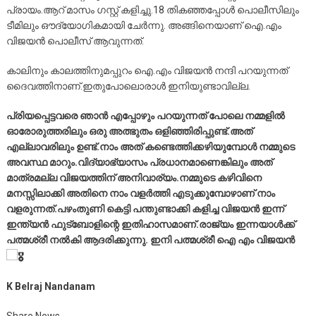
പ്രായം.ആറ് മാസം ഗസ്റ്റ് കളിച്ചു.18 തികഞ്ഞപ്പോൾ പൊലീസിലും
ടീമിലും ഔദ്യോഗികമായി ചേർന്നു. അങ്ങിനെയാണ് ഐ.എം
വിജയൻ പൊലീസ് ആവുന്നത്.
കാലിനും കാലത്തിനുമപ്പുറം ഐ.എം വിജയൻ നന്ദി പറയുന്നത്
ദൈവത്തിനാണ്.ഇതുപോലൊരാൾ ഇനിയുണ്ടാവില്ല.
പ്രിയപ്പെട്ടവരെ ഞാൻ എപ്പോഴും പറയുന്നത് പോലെ നമ്മളിൽ
ഓരോരുത്തരിലും ഒരു അത്ഭുതം ഒളിഞ്ഞിരിപ്പുണ്ട്.അത്
എല്ലാവരിലും ഉണ്ട്.നാം അത് കണ്ടെത്തിക്കഴിയുമ്പോൾ നമ്മുടെ
അവസ്ഥ മാറും.വിദ്യാഭ്യാസം പ്രധാനമാണെങ്കിലും അത്
മാത്രമല്ല വിജയത്തിന് അനിവാര്യം.നമ്മുടെ കഴിവിനെ
മനസ്സിലാക്കി അതിനെ നാം വളർത്തി എടുക്കുമ്പോഴാണ് നാം
വളരുന്നത്.പഴംതുണി കെട്ടി പന്തുണ്ടാക്കി കളിച്ച വിജയൻ ഇന്ന്
ഇന്ത്യൻ ഫുട്ബോളിന്റെ ഇതിഹാസമാണ്.രാജ്യം ഇന്നയാൾക്ക്
പത്മശ്രീ നൽകി ആദരിക്കുന്നു. ഇനി പത്മശ്രീ ഐ എം വിജയൻ
K Belraj Nandanam
Share News