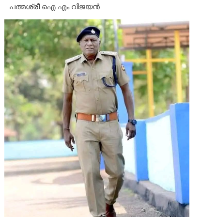
പത്മശ്രീ ഐ എം വിജയൻ