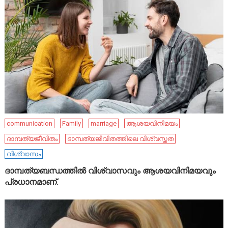
communication
Family
marriage
ആശയവിനിമയം
ദാമ്പത്യജീവിതം
ദാമ്പത്യജീവിതത്തിലെ വിശ്വസ്തത
വിശ്വാസം
ദാമ്പത്യബന്ധത്തിൽ വിശ്വാസവും ആശയവിനിമയവും
പ്രധാനമാണ്.