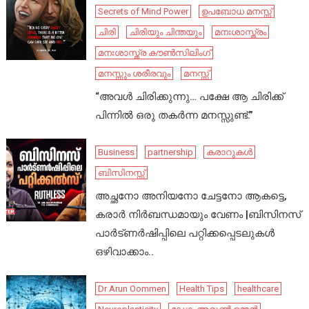
Secrets of Mind Power
ഉപബോധ മനസ്സ്
ചിരി
ചിരിയും ചിന്തയും
മനഃശാസ്ത്രം
മനഃശാസ്ത്ര കൗൺസിലിംഗ്
മനസ്സും ശരീരവും
മനസ്സ്
“അവൾ ചിരിക്കുന്നു… പക്ഷേ ആ ചിരിക്ക്
പിന്നിൽ ഒരു തകർന്ന മനസ്സുണ്ട്.”
Business
partnership
കരാറുകൾ
ബിസിനസ്സ്
അച്ഛനോ അനിയനോ ചേട്ടനോ ആകട്ടെ,
കരാർ നിർബന്ധമായും വേണം |ബിസിനസ്
പാർട്ണർഷിപ്പിലെ പറ്റിക്കപ്പെടലുകൾ
ഒഴിവാക്കാം..
Dr Arun Oommen
Health Tips
healthcare