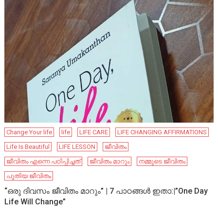
Change Your life
life
LIFE CARE
LIFE CHANGING AFFIRMATIONS
Life Is Beautiful
LIFE LESSON
ജീവിതം
ജീവിതം എന്നെ പഠിപ്പിച്ചത്
ജീവിതം മാറും
നമ്മുടെ ജീവിതം
പുതിയ ജീവിതം
“ഒരു ദിവസം ജീവിതം മാറും” | 7 പാഠങ്ങൾ ഇതാ:|”One Day
Life Will Change”