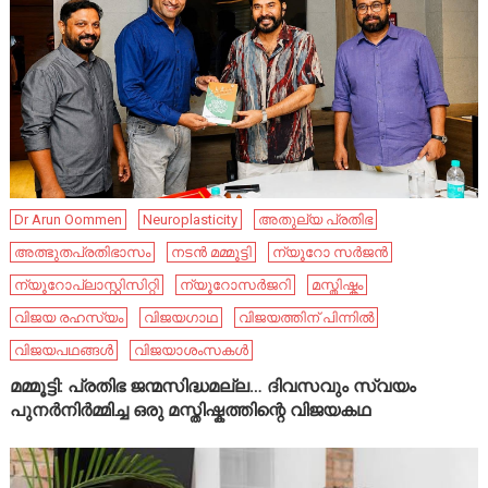
Dr Arun Oommen
Neuroplasticity
അതുല്യ പ്രതിഭ
അത്ഭുതപ്രതിഭാസം
നടൻ മമ്മൂട്ടി
ന്യൂറോ സർജൻ
ന്യൂറോപ്ലാസ്റ്റിസിറ്റി
ന്യൂറോസർജറി
മസ്തിഷ്കം
വിജയ രഹസ്യം
വിജയഗാഥ
വിജയത്തിന് പിന്നിൽ
വിജയപഥങ്ങൾ
വിജയാശംസകൾ
മമ്മൂട്ടി: പ്രതിഭ ജന്മസിദ്ധമല്ല… ദിവസവും സ്വയം
പുനർനിർമ്മിച്ച ഒരു മസ്തിഷ്കത്തിന്റെ വിജയകഥ