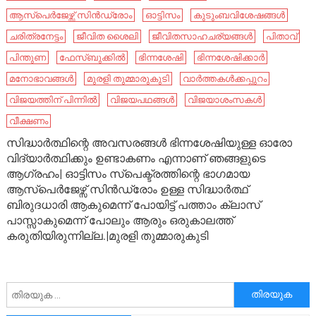
ആസ്പെർജേഴ്സ് സിൻഡ്രോം
ഓട്ടിസം
കുടുംബവിശേഷങ്ങൾ
ചരിത്രനേട്ടം
ജീവിത ശൈലി
ജീവിതസാഹചര്യങ്ങൾ
പിതാവ്
പിന്തുണ
ഫേസ്ബുക്കിൽ
ഭിന്നശേഷി
ഭിന്നശേഷിക്കാർ
മനോഭാവങ്ങൾ
മുരളി തുമ്മാരുകുടി
വാർത്തകൾക്കപ്പുറം
വിജയത്തിന് പിന്നിൽ
വിജയപഥങ്ങൾ
വിജയാശംസകൾ
വീക്ഷണം
സിദ്ധാർത്ഥിന്റെ അവസരങ്ങൾ ഭിന്നശേഷിയുള്ള ഓരോ
വിദ്യാർത്ഥിക്കും ഉണ്ടാകണം എന്നാണ് ഞങ്ങളുടെ
ആഗ്രഹം| ഓട്ടിസം സ്പെക്ട്രത്തിന്റെ ഭാഗമായ
ആസ്പെർജേഴ്സ് സിൻഡ്രോം ഉള്ള സിദ്ധാർത്ഥ്
ബിരുദധാരി ആകുമെന്ന് പോയിട്ട് പത്താം ക്ലാസ്
പാസ്സാകുമെന്ന് പോലും ആരും ഒരുകാലത്ത്
കരുതിയിരുന്നില്ല.|മുരളി തുമ്മാരുകുടി
അനേഷിക്കുക