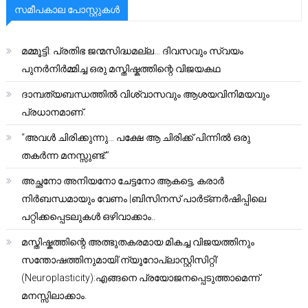
സമീപകാല പോസ്റ്റുകൾ
മമ്മൂട്ടി: പ്രതിഭ ജന്മസിദ്ധമല്ല… ദിവസവും സ്വയം
പുനർനിർമ്മിച്ച ഒരു മസ്തിഷ്കത്തിന്റെ വിജയകഥ
ദാമ്പത്യബന്ധത്തിൽ വിശ്വാസവും ആശയവിനിമയവും
പ്രധാനമാണ്.
“അവൾ ചിരിക്കുന്നു… പക്ഷേ ആ ചിരിക്ക് പിന്നിൽ ഒരു
തകർന്ന മനസ്സുണ്ട്.”
അച്ഛനോ അനിയനോ ചേട്ടനോ ആകട്ടെ, കരാർ
നിർബന്ധമായും വേണം |ബിസിനസ് പാർട്ണർഷിപ്പിലെ
പറ്റിക്കപ്പെടലുകൾ ഒഴിവാക്കാം..
മസ്തിഷ്കത്തിന്റെ അത്ഭുതകരമായ മികച്ച വിജയത്തിനും
സന്തോഷത്തിനുമായി’ന്യൂറോപ്ലാസ്റ്റിസിറ്റി’
(Neuroplasticity):എങ്ങനെ പ്രയോജനപ്പെടുത്താമെന്ന്
മനസ്സിലാക്കാം.