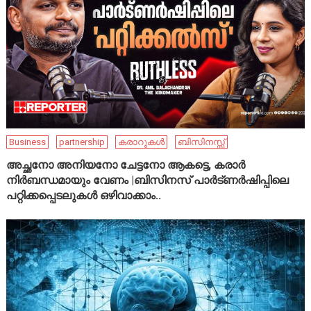
Business
partnership
കരാറുകൾ
ബിസിനസ്സ്
അച്ഛനോ അനിയനോ ചേട്ടനോ ആകട്ടെ, കരാർ
നിർബന്ധമായും വേണം |ബിസിനസ് പാർട്ണർഷിപ്പിലെ
പറ്റിക്കപ്പെടലുകൾ ഒഴിവാക്കാം..