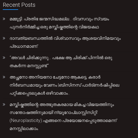
Recent Posts
മമ്മൂട്ടി: പ്രതിഭ ജന്മസിദ്ധമല്ല… ദിവസവും സ്വയം
പുനർനിർമ്മിച്ച ഒരു മസ്തിഷ്കത്തിന്റെ വിജയകഥ
ദാമ്പത്യബന്ധത്തിൽ വിശ്വാസവും ആശയവിനിമയവും
പ്രധാനമാണ്.
“അവൾ ചിരിക്കുന്നു… പക്ഷേ ആ ചിരിക്ക് പിന്നിൽ ഒരു
തകർന്ന മനസ്സുണ്ട്.”
അച്ഛനോ അനിയനോ ചേട്ടനോ ആകട്ടെ, കരാർ
നിർബന്ധമായും വേണം |ബിസിനസ് പാർട്ണർഷിപ്പിലെ
പറ്റിക്കപ്പെടലുകൾ ഒഴിവാക്കാം..
മസ്തിഷ്കത്തിന്റെ അത്ഭുതകരമായ മികച്ച വിജയത്തിനും
സന്തോഷത്തിനുമായി’ന്യൂറോപ്ലാസ്റ്റിസിറ്റി’
(Neuroplasticity):എങ്ങനെ പ്രയോജനപ്പെടുത്താമെന്ന്
മനസ്സിലാക്കാം.