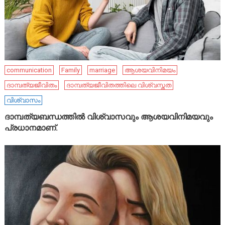
communication
Family
marriage
ആശയവിനിമയം
ദാമ്പത്യജീവിതം
ദാമ്പത്യജീവിതത്തിലെ വിശ്വസ്തത
വിശ്വാസം
ദാമ്പത്യബന്ധത്തിൽ വിശ്വാസവും ആശയവിനിമയവും
പ്രധാനമാണ്.