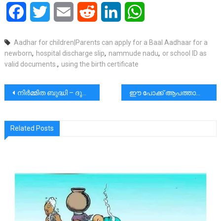
Facebook
Twitter
Email
Reddit
LinkedIn
WhatsApp
Aadhar for children|Parents can apply for a Baal Aadhaar for a
newborn
,
hospital discharge slip
,
nammude nadu
,
or school ID as
valid documents.
,
using the birth certificate
പോസ്റ്റുകളിലൂടെ
നിർമ്മിത ബുദ്ധി – ദുബായിൽ നിന്നും പഠിക്കാവുന്ന കാര്യങ്ങൾ|മുരളി തുമ്മാരുകുടി
ഈ പോക്ക്‌ ആപത്താണ്. ഇത് കേരളത്തെ നശിപ്പിക്കും. വിരാമം ഇടണം.|പല സ്വയം പ്രഖ്യാപിത ട്രൈനെർമാരും മോട്ടിവേറ്ററുമാരും അനിൽ ബാലചന്ദ്രന്റെ അനിയൻ സഹോദരന്മാരെപോലെയാണ്.
Related Posts