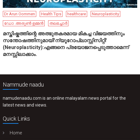
Dr Arun Oommen
Health Tips
healthcare
Neuroplasticity
ഡോ .അരുൺ ഉമ്മൻ
തലച്ചോർ
മസ്തിഷ്കത്തിന്റെ അത്ഭുതകരമായ മികച്ച വിജയത്തിനും
സന്തോഷത്തിനുമായി’ന്യൂറോപ്ലാസ്റ്റിസിറ്റി’
(Neuroplasticity):എങ്ങനെ പ്രയോജനപ്പെടുത്താമെന്ന്
മനസ്സിലാക്കാം.
Nammude naadu
namudenaadu.com is an online malayalam news portal for the
latest news and views.
Quick Links
Home