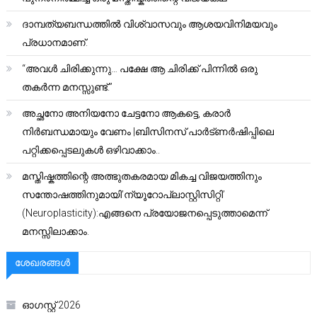
ദാമ്പത്യബന്ധത്തിൽ വിശ്വാസവും ആശയവിനിമയവും
പ്രധാനമാണ്.
“അവൾ ചിരിക്കുന്നു… പക്ഷേ ആ ചിരിക്ക് പിന്നിൽ ഒരു
തകർന്ന മനസ്സുണ്ട്.”
അച്ഛനോ അനിയനോ ചേട്ടനോ ആകട്ടെ, കരാർ
നിർബന്ധമായും വേണം |ബിസിനസ് പാർട്ണർഷിപ്പിലെ
പറ്റിക്കപ്പെടലുകൾ ഒഴിവാക്കാം..
മസ്തിഷ്കത്തിന്റെ അത്ഭുതകരമായ മികച്ച വിജയത്തിനും
സന്തോഷത്തിനുമായി’ന്യൂറോപ്ലാസ്റ്റിസിറ്റി’
(Neuroplasticity):എങ്ങനെ പ്രയോജനപ്പെടുത്താമെന്ന്
മനസ്സിലാക്കാം.
ശേഖരങ്ങൾ
ഓഗസ്റ്റ്‌ 2026