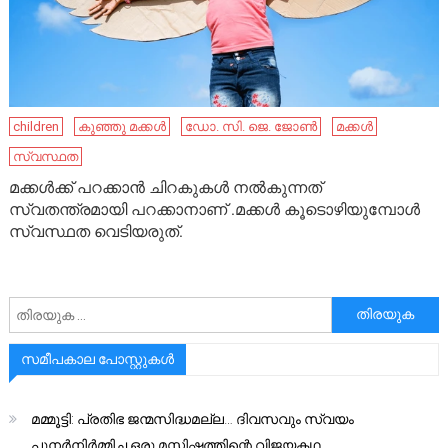
children
കുഞ്ഞു മക്കൾ
ഡോ. സി. ജെ. ജോൺ
മക്കൾ
സ്വസ്ഥത
മക്കൾക്ക് പറക്കാൻ ചിറകുകൾ നൽകുന്നത്
സ്വതന്ത്രമായി പറക്കാനാണ് .മക്കൾ കൂടൊഴിയുമ്പോൾ
സ്വസ്ഥത വെടിയരുത്.
അനേഷിക്കുക
സമീപകാല പോസ്റ്റുകൾ
മമ്മൂട്ടി: പ്രതിഭ ജന്മസിദ്ധമല്ല… ദിവസവും സ്വയം
പുനർനിർമ്മിച്ച ഒരു മസ്തിഷ്കത്തിന്റെ വിജയകഥ