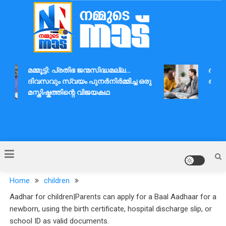
Skip
to
content
Nammude Naadu
മമ്മൂട്ടി: പ്രതിഭ ജന്മസിദ്ധമല്ല…
ദാമ്പത
ദിവസവും സ്വയം പുനർനിർമ്മിച്ച ഒരു
ആശയവി
മസ്തിഷ്കത്തിന്റെ വിജയകഥ
Home
children
Aadhar for children|Parents can apply for a Baal Aadhaar for a
newborn, using the birth certificate, hospital discharge slip, or
school ID as valid documents.