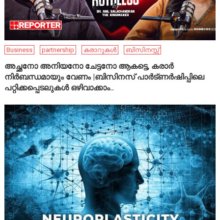
Business
partnership
കരാറുകൾ
ബിസിനസ്സ്
അച്ഛനോ അനിയനോ ചേട്ടനോ ആകട്ടെ, കരാർ
നിർബന്ധമായും വേണം |ബിസിനസ് പാർട്ണർഷിപ്പിലെ
പറ്റിക്കപ്പെടലുകൾ ഒഴിവാക്കാം..