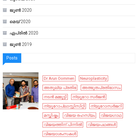
ജൂൺ 2020
മെയ്‌ 2020
ഏപ്രിൽ 2020
ജൂൺ 2019
Posts
Dr Arun Oommen
Neuroplasticity
അതുല്യ പ്രതിഭ
അത്ഭുതപ്രതിഭാസം
നടൻ മമ്മൂട്ടി
ന്യൂറോ സർജൻ
ന്യൂറോപ്ലാസ്റ്റിസിറ്റി
ന്യൂറോസർജറി
മസ്തിഷ്കം
വിജയ രഹസ്യം
വിജയഗാഥ
വിജയത്തിന് പിന്നിൽ
വിജയപഥങ്ങൾ
വിജയാശംസകൾ