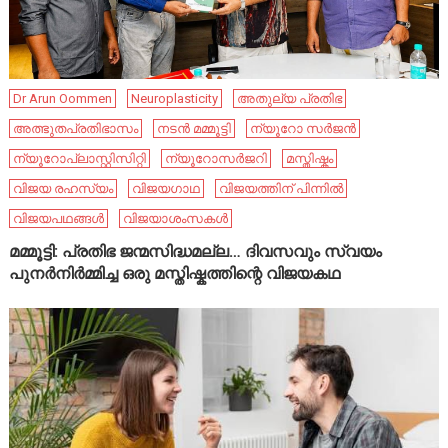
Dr Arun Oommen
Neuroplasticity
അതുല്യ പ്രതിഭ
അത്ഭുതപ്രതിഭാസം
നടൻ മമ്മൂട്ടി
ന്യൂറോ സർജൻ
ന്യൂറോപ്ലാസ്റ്റിസിറ്റി
ന്യൂറോസർജറി
മസ്തിഷ്കം
വിജയ രഹസ്യം
വിജയഗാഥ
വിജയത്തിന് പിന്നിൽ
വിജയപഥങ്ങൾ
വിജയാശംസകൾ
മമ്മൂട്ടി: പ്രതിഭ ജന്മസിദ്ധമല്ല… ദിവസവും സ്വയം
പുനർനിർമ്മിച്ച ഒരു മസ്തിഷ്കത്തിന്റെ വിജയകഥ