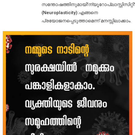
സന്തോഷത്തിനുമായി’ന്യൂറോപ്ലാസ്റ്റിസിറ്റി’
(Neuroplasticity):എങ്ങനെ
പ്രയോജനപ്പെടുത്താമെന്ന് മനസ്സിലാക്കാം.