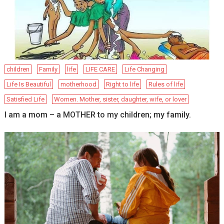
children
Family
life
LIFE CARE
Life Changing
Life Is Beautiful
motherhood
Right to life
Rules of life
Satisfied Life
Women. Mother, sister, daughter, wife, or lover
I am a mom – a MOTHER to my children; my family.