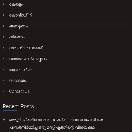
കേരളം
കോവിഡ് 19
അനുഭവം
ദർശനം
നാടിൻ്റെ നന്മക്ക്
വാർത്തകൾക്കപ്പുറം
ആരോഗ്യം
സന്ദേശം
Contact Us
Recent Posts
മമ്മൂട്ടി: പ്രതിഭ ജന്മസിദ്ധമല്ല… ദിവസവും സ്വയം
പുനർനിർമ്മിച്ച ഒരു മസ്തിഷ്കത്തിന്റെ വിജയകഥ