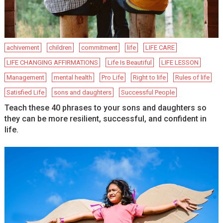
achivement
children
commitment
life
LIFE CARE
LIFE CHANGING AFFIRMATIONS
Life Is Beautiful
LIFE LESSON
Management
mental health
Pro Life
Right to life
Rules of life
Satisfied Life
sons and daughters
Successful People
Teach these 40 phrases to your sons and daughters so
they can be more resilient, successful, and confident in
life.