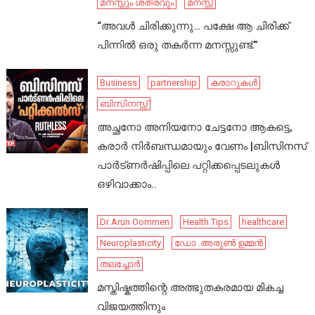
മനസ്സും ശരീരവും
മനസ്സ്
“അവൾ ചിരിക്കുന്നു… പക്ഷേ ആ ചിരിക്ക്
പിന്നിൽ ഒരു തകർന്ന മനസ്സുണ്ട്.”
Business
partnership
കരാറുകൾ
ബിസിനസ്സ്
അച്ഛനോ അനിയനോ ചേട്ടനോ ആകട്ടെ,
കരാർ നിർബന്ധമായും വേണം |ബിസിനസ്
പാർട്ണർഷിപ്പിലെ പറ്റിക്കപ്പെടലുകൾ
ഒഴിവാക്കാം..
Dr Arun Oommen
Health Tips
healthcare
Neuroplasticity
ഡോ .അരുൺ ഉമ്മൻ
തലച്ചോർ
മസ്തിഷ്കത്തിന്റെ അത്ഭുതകരമായ മികച്ച
വിജയത്തിനും