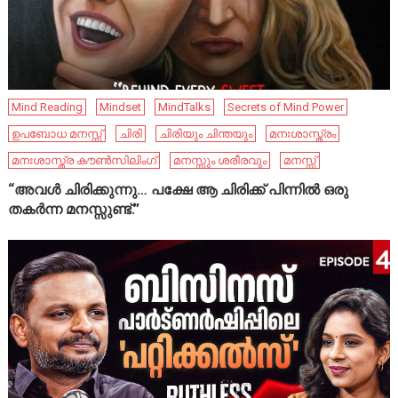
Mind Reading
Mindset
MindTalks
Secrets of Mind Power
ഉപബോധ മനസ്സ്
ചിരി
ചിരിയും ചിന്തയും
മനഃശാസ്ത്രം
മനഃശാസ്ത്ര കൗൺസിലിംഗ്
മനസ്സും ശരീരവും
മനസ്സ്
“അവൾ ചിരിക്കുന്നു… പക്ഷേ ആ ചിരിക്ക് പിന്നിൽ ഒരു
തകർന്ന മനസ്സുണ്ട്.”