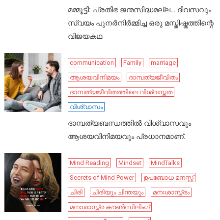
മമ്മൂട്ടി: പ്രതിഭ ജന്മസിദ്ധമല്ല… ദിവസവും
സ്വയം പുനർനിർമ്മിച്ച ഒരു മസ്തിഷ്കത്തിന്റെ
വിജയകഥ
communication
Family
marriage
ആശയവിനിമയം
ദാമ്പത്യജീവിതം
ദാമ്പത്യജീവിതത്തിലെ വിശ്വസ്തത
വിശ്വാസം
ദാമ്പത്യബന്ധത്തിൽ വിശ്വാസവും
ആശയവിനിമയവും പ്രധാനമാണ്.
Mind Reading
Mindset
MindTalks
Secrets of Mind Power
ഉപബോധ മനസ്സ്
ചിരി
ചിരിയും ചിന്തയും
മനഃശാസ്ത്രം
മനഃശാസ്ത്ര കൗൺസിലിംഗ്