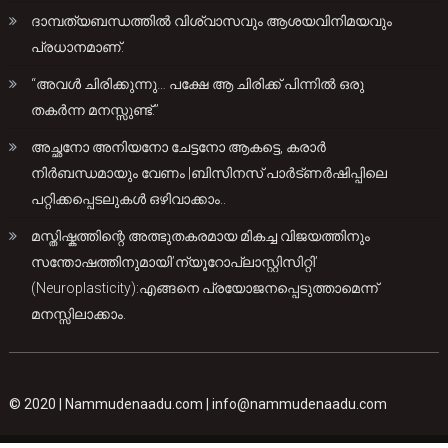
ദാമ്പത്യബന്ധത്തിൽ വിശ്വാസവും ആശയവിനിമയവും
പ്രധാനമാണ്.
“അവൾ ചിരിക്കുന്നു… പക്ഷേ ആ ചിരിക്ക് പിന്നിൽ ഒരു
തകർന്ന മനസ്സുണ്ട്.”
അച്ഛനോ അനിയനോ ചേട്ടനോ ആകട്ടെ, കരാർ
നിർബന്ധമായും വേണം |ബിസിനസ് പാർട്ണർഷിപ്പിലെ
പറ്റിക്കപ്പെടലുകൾ ഒഴിവാക്കാം..
മസ്തിഷ്കത്തിന്റെ അത്ഭുതകരമായ മികച്ച വിജയത്തിനും
സന്തോഷത്തിനുമായി’ന്യൂറോപ്ലാസ്റ്റിസിറ്റി’
(Neuroplasticity):എങ്ങനെ പ്രയോജനപ്പെടുത്താമെന്ന്
മനസ്സിലാക്കാം.
© 2020 |
Nammudenaadu.com
|
info@nammudenaadu.com