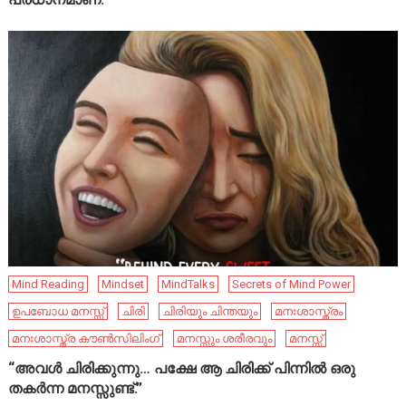
Mind Reading
Mindset
MindTalks
Secrets of Mind Power
ഉപബോധ മനസ്സ്
ചിരി
ചിരിയും ചിന്തയും
മനഃശാസ്ത്രം
മനഃശാസ്ത്ര കൗൺസിലിംഗ്
മനസ്സും ശരീരവും
മനസ്സ്
“അവൾ ചിരിക്കുന്നു… പക്ഷേ ആ ചിരിക്ക് പിന്നിൽ ഒരു
തകർന്ന മനസ്സുണ്ട്.”