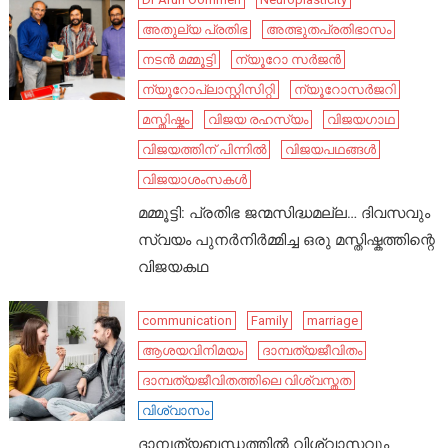
അതുല്യ പ്രതിഭ
അത്ഭുതപ്രതിഭാസം
നടൻ മമ്മൂട്ടി
ന്യൂറോ സർജൻ
ന്യൂറോപ്ലാസ്റ്റിസിറ്റി
ന്യൂറോസർജറി
മസ്തിഷ്കം
വിജയ രഹസ്യം
വിജയഗാഥ
വിജയത്തിന് പിന്നിൽ
വിജയപഥങ്ങൾ
വിജയാശംസകൾ
മമ്മൂട്ടി: പ്രതിഭ ജന്മസിദ്ധമല്ല… ദിവസവും
സ്വയം പുനർനിർമ്മിച്ച ഒരു മസ്തിഷ്കത്തിന്റെ
വിജയകഥ
communication
Family
marriage
ആശയവിനിമയം
ദാമ്പത്യജീവിതം
ദാമ്പത്യജീവിതത്തിലെ വിശ്വസ്തത
വിശ്വാസം
ദാമ്പത്യബന്ധത്തിൽ വിശ്വാസവും