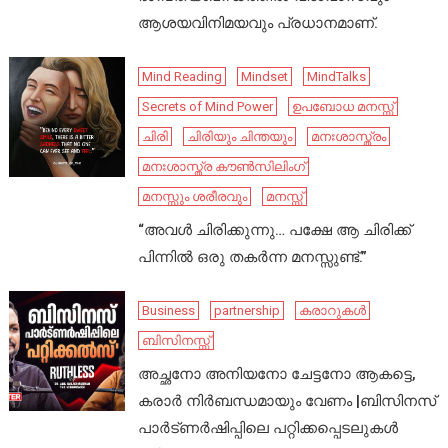
ആശയവിനിമയവും പ്രധാനമാണ്.
Mind Reading
Mindset
MindTalks
Secrets of Mind Power
ഉപബോധ മനസ്സ്
ചിരി
ചിരിയും ചിന്തയും
മനഃശാസ്ത്രം
മനഃശാസ്ത്ര കൗൺസിലിംഗ്
മനസ്സും ശരീരവും
മനസ്സ്
“അവൾ ചിരിക്കുന്നു… പക്ഷേ ആ ചിരിക്ക്
പിന്നിൽ ഒരു തകർന്ന മനസ്സുണ്ട്.”
Business
partnership
കരാറുകൾ
ബിസിനസ്സ്
അച്ഛനോ അനിയനോ ചേട്ടനോ ആകട്ടെ,
കരാർ നിർബന്ധമായും വേണം |ബിസിനസ്
പാർട്ണർഷിപ്പിലെ പറ്റിക്കപ്പെടലുകൾ