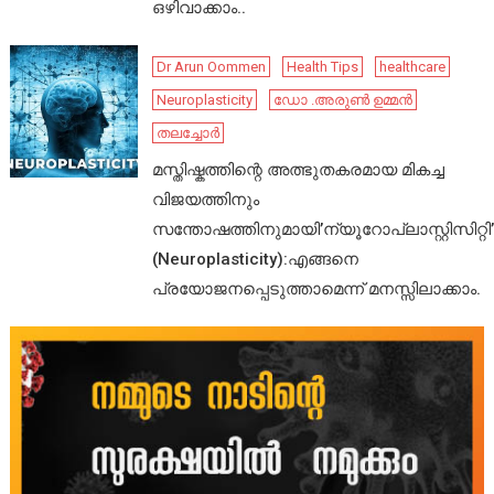
ഒഴിവാക്കാം..
Dr Arun Oommen
Health Tips
healthcare
Neuroplasticity
ഡോ .അരുൺ ഉമ്മൻ
തലച്ചോർ
മസ്തിഷ്കത്തിന്റെ അത്ഭുതകരമായ മികച്ച
വിജയത്തിനും
സന്തോഷത്തിനുമായി’ന്യൂറോപ്ലാസ്റ്റിസിറ്റി’
(Neuroplasticity):എങ്ങനെ
പ്രയോജനപ്പെടുത്താമെന്ന് മനസ്സിലാക്കാം.