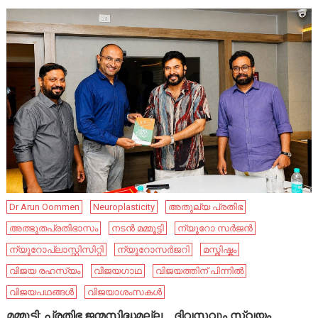
Dr Arun Oommen
Neuroplasticity
അതുല്യ പ്രതിഭ
അത്ഭുതപ്രതിഭാസം
നടൻ മമ്മൂട്ടി
ന്യൂറോ സർജൻ
ന്യൂറോപ്ലാസ്റ്റിസിറ്റി
ന്യൂറോസർജറി
മസ്തിഷ്കം
വിജയ രഹസ്യം
വിജയഗാഥ
വിജയത്തിന് പിന്നിൽ
വിജയപഥങ്ങൾ
വിജയാശംസകൾ
മമ്മൂട്ടി: പ്രതിഭ ജന്മസിദ്ധമല്ല… ദിവസവും സ്വയം