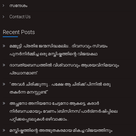
സന്ദേശം
Contact Us
Recent Posts
മമ്മൂട്ടി: പ്രതിഭ ജന്മസിദ്ധമല്ല… ദിവസവും സ്വയം
പുനർനിർമ്മിച്ച ഒരു മസ്തിഷ്കത്തിന്റെ വിജയകഥ
ദാമ്പത്യബന്ധത്തിൽ വിശ്വാസവും ആശയവിനിമയവും
പ്രധാനമാണ്.
“അവൾ ചിരിക്കുന്നു… പക്ഷേ ആ ചിരിക്ക് പിന്നിൽ ഒരു
തകർന്ന മനസ്സുണ്ട്.”
അച്ഛനോ അനിയനോ ചേട്ടനോ ആകട്ടെ, കരാർ
നിർബന്ധമായും വേണം |ബിസിനസ് പാർട്ണർഷിപ്പിലെ
പറ്റിക്കപ്പെടലുകൾ ഒഴിവാക്കാം..
മസ്തിഷ്കത്തിന്റെ അത്ഭുതകരമായ മികച്ച വിജയത്തിനും