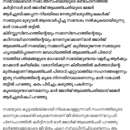
സീറോമലബാർ സഭാ അസംബ്ലിയുടെ രണ്ടാംദിനത്തിൽ
കർദ്ദിനാൾ മാർ ജോർജ് ആലഞ്ചേരിയുടെ മേജർ
ആർച്ചുബിഷപ്പെന്ന നിലയിലെ നേതൃത്വശുശ്രൂഷകൾക്ക്
സഭയുടെ മുഴുവൻ ആദരവർപ്പിച്ചു സന്ദേശം നൽകുകയായിരുന്നു
മാർ റാഫേൽ തട്ടിൽ.
ക്രിസ്തുസ്‌നേഹത്തിന്റെയും സഭാസ്‌നേഹത്തിന്റെയും
കഠിനാദ്ധ്വാനത്തിന്റെയും നേരനുഭവമാണ് മാർ ജോർജ്
ആലഞ്ചേരി സഭയ്ക്കു സമ്മാനിച്ചത്. കുടിയേറ്റജനത സഭയുടെ
ഹൃദയമിടിപ്പാണെന്ന ബോധ്യത്തിൽ ആലഞ്ചേരി പിതാവ്
നടത്തിയ ശ്രമങ്ങളുടെ ഭാഗമായി സഭയ്ക്കുണ്ടായ വളർച്ച ആർക്കും
മറക്കാൻ കഴിയില്ല. വരാനിരിക്കുന്ന കിരീടത്തിൽ കർത്താവിന്റെ
മുദ്രകളാണ് ആലഞ്ചേരി പിതാവ് ഏറ്റുവാങ്ങിയ സഹനങ്ങളെന്നും
ഇതു സത്യത്തിന്റെ കൂടെ നിന്നതിനാലാണെന്നും മാർ റാഫേൽ
തട്ടിൽ പറഞ്ഞു. കരം പിടിച്ചും കരുത്തു പകർന്നും
കൂടെയുണ്ടാവണമെന്നും മാർ ജോർജ് ആലഞ്ചേരിയോട് മേജർ
ആർച്ചുബിഷപ് പറഞ്ഞു.
സഭയുടെ കൂട്ടായ്മയ്ക്കായി നിലകൊള്ളുന്നവർ സഹനത്തിലൂടെ
കടന്നുപോകേണ്ടിവരുമെന്നതാണ് ജീവിതാനുഭവമെന്ന് മറുപടി
പ്രസംഗത്തിൽ കർദ്ദിനാൾ മാർ ജോർജ് ആലഞ്ചേരി പറഞ്ഞു.
മാർത്തോമ്മായുടെ ജീവിതം ഏറെ സ്വാധീനിച്ചിട്ടുണ്ടെന്നും ആ