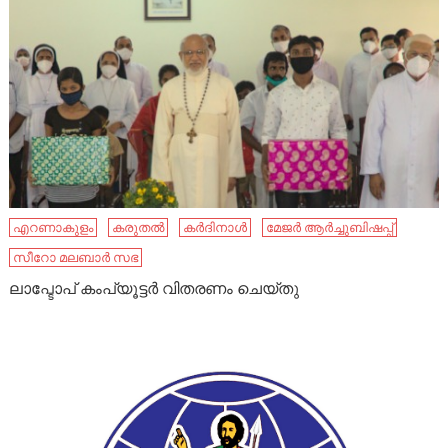
എറണാകുളം
കരുതൽ
കർദിനാൾ
മേജർ ആർച്ചുബിഷപ്പ്
സീറോ മലബാര്‍ സഭ
ലാപ്ടോപ് കംപ്യൂട്ടര്‍ വിതരണം ചെയ്തു