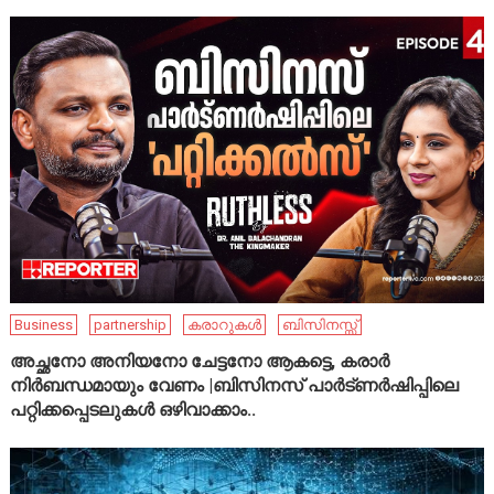
Business
partnership
കരാറുകൾ
ബിസിനസ്സ്
അച്ഛനോ അനിയനോ ചേട്ടനോ ആകട്ടെ, കരാർ
നിർബന്ധമായും വേണം |ബിസിനസ് പാർട്ണർഷിപ്പിലെ
പറ്റിക്കപ്പെടലുകൾ ഒഴിവാക്കാം..