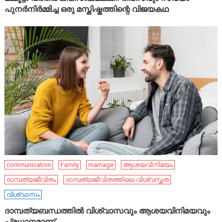
പുനർനിർമ്മിച്ച ഒരു മസ്തിഷ്കത്തിന്റെ വിജയകഥ
communication
Family
marriage
ആശയവിനിമയം
ദാമ്പത്യജീവിതം
ദാമ്പത്യജീവിതത്തിലെ വിശ്വസ്തത
വിശ്വാസം
ദാമ്പത്യബന്ധത്തിൽ വിശ്വാസവും ആശയവിനിമയവും
പ്രധാനമാണ്.