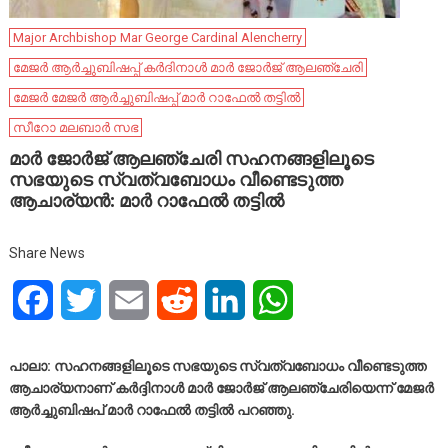
Major Archbishop Mar George Cardinal Alencherry
മേജർ ആർച്ചുബിഷപ്പ് കർദിനാൾ മാർ ജോർജ് ആലഞ്ചേരി
മേജർ മേജർ ആർച്ചുബിഷപ്പ് മാർ റാഫേൽ തട്ടിൽ
സീറോ മലബാര്‍ സഭ
മാർ ജോർജ് ആലഞ്ചേരി സഹനങ്ങളിലൂടെ
സഭയുടെ സ്വത്വബോധം വീണ്ടെടുത്ത
ആചാര്യൻ: മാർ റാഫേൽ തട്ടിൽ
Share News
Facebook
Twitter
Email
Reddit
LinkedIn
WhatsApp
പാലാ: സഹനങ്ങളിലൂടെ സഭയുടെ സ്വത്വബോധം വീണ്ടെടുത്ത
ആചാര്യനാണ് കർദ്ദിനാൾ മാർ ജോർജ് ആലഞ്ചേരിയെന്ന് മേജർ
ആർച്ചുബിഷപ് മാർ റാഫേൽ തട്ടിൽ പറഞ്ഞു.