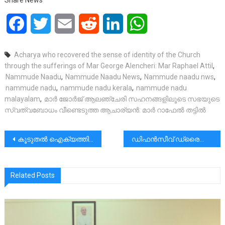
Share News
Facebook
Twitter
Email
Reddit
LinkedIn
WhatsApp
Acharya who recovered the sense of identity of the Church
through the sufferings of Mar George Alencheri: Mar Raphael Attil
,
Nammude Naadu
,
Nammude Naadu News
,
Nammude naadu nws
,
nammude nadu
,
nammude nadu kerala
,
nammude nadu
malayalam
,
മാർ ജോർജ് ആലഞ്ചേരി സഹനങ്ങളിലൂടെ സഭയുടെ
സ്വത്വബോധം വീണ്ടെടുത്ത ആചാര്യൻ: മാർ റാഫേൽ തട്ടിൽ
പോസ്റ്റുകളിലൂടെ
കൂടുതൽ ഐക്യത്തിന് വഴിതെളിക്കാൻസീറോമലബാർസഭയുടെ അസംബ്ലിയിലെ ചർച്ചകൾ കാരണമാകട്ടെ|മാർപാപ്പായുടെ സ്ഥാനപതി
ഡിഫൻസീവ് ഡ്രൈവിംഗ് എന്ത് ?എങ്ങിനെ ?…
Related Posts