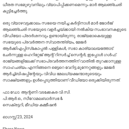
ധീരത സഭമുഴുവനിലും വ്യാപിപ്പിക്കണമെന്നും മാർ ആലഞ്ചേരി
കൂട്ടിച്ചേർത്തു.
ഒരു വ്യാഴവട്ടക്കാലം സഭയെ നയിച്ച കർദ്ദിനാൾ മാർ ജോർജ്
ആലഞ്ചേരി സഭയുടെ വളർച്ചയ്ക്കായി നൽകിയ സംഭാവനകളുടെ
വീഡിയോ പ്രദർശനവും ഉണ്ടായിരുന്നു. രാജ്യമാകെയുള്ള
സഭയുടെ പ്രവർത്തന സ്വാതന്ത്ര്യം, മേജർ
ആർക്കിഎപ്പിസ്‌കോപ്പൽ പള്ളികൾ, സഭാ കാര്യാലയത്തോട്
ചേർന്നുള്ള ഹെറിറ്റേജ് ആന്റ് റിസർച്ച് സെന്റർ, ഇപ്പോൾ ഗൾഫ്
രാജ്യങ്ങളിലേക്ക് സഭാപ്രവർത്തനത്തിന് വാതിൽ തുറക്കാനുള്ള
സാഹചര്യം എന്നിങ്ങനെ ഒട്ടേറെ വേറിട്ട മുന്നേറ്റങ്ങളും മേജർ
ആർച്ച്ബിഷപ്പിന്റേയും വിവിധ മേലധ്യക്ഷന്മാരുടെയും
സാക്ഷ്യങ്ങളും ഉൾപ്പെടുത്തിയാണ് വീഡിയോ ഒരുക്കിയിരുന്നത്.
ഫാ.ഡോ. ആന്റണി വടക്കേകര വി.സി.
പി.ആർ.ഒ., സീറോമലബാർസഭ &
സെക്രട്ടറി, മീഡിയ കമ്മീഷൻ
ഓഗസ്റ്റ് 23, 2024