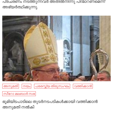
പ്രചരണം നടത്തുന്നവർ അതിൽനിന്നു പിന്മാറണമെന്ന്
അഭ്യർത്ഥിക്കുന്നു.
അനുമതി
നയം
പരരസ്ത്യ തിരുസംഘം
വത്തിക്കാൻ
സീറോ മലബാര്‍ സഭ
ഭൂമിയിടപാടിലെ തുടർനടപടികൾക്കായി വത്തിക്കാൻ
അനുമതി നൽകി