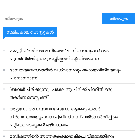
അനേഷിക്കുക
സമീപകാല പോസ്റ്റുകൾ
മമ്മൂട്ടി: പ്രതിഭ ജന്മസിദ്ധമല്ല… ദിവസവും സ്വയം
പുനർനിർമ്മിച്ച ഒരു മസ്തിഷ്കത്തിന്റെ വിജയകഥ
ദാമ്പത്യബന്ധത്തിൽ വിശ്വാസവും ആശയവിനിമയവും
പ്രധാനമാണ്.
“അവൾ ചിരിക്കുന്നു… പക്ഷേ ആ ചിരിക്ക് പിന്നിൽ ഒരു
തകർന്ന മനസ്സുണ്ട്.”
അച്ഛനോ അനിയനോ ചേട്ടനോ ആകട്ടെ, കരാർ
നിർബന്ധമായും വേണം |ബിസിനസ് പാർട്ണർഷിപ്പിലെ
പറ്റിക്കപ്പെടലുകൾ ഒഴിവാക്കാം..
മസ്തിഷ്കത്തിന്റെ അത്ഭുതകരമായ മികച്ച വിജയത്തിനും