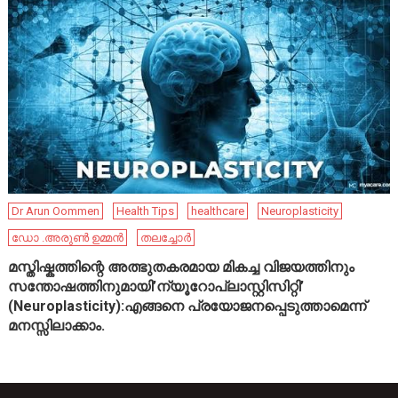
Dr Arun Oommen
Health Tips
healthcare
Neuroplasticity
ഡോ .അരുൺ ഉമ്മൻ
തലച്ചോർ
മസ്തിഷ്കത്തിന്റെ അത്ഭുതകരമായ മികച്ച വിജയത്തിനും
സന്തോഷത്തിനുമായി’ന്യൂറോപ്ലാസ്റ്റിസിറ്റി’
(Neuroplasticity):എങ്ങനെ പ്രയോജനപ്പെടുത്താമെന്ന്
മനസ്സിലാക്കാം.