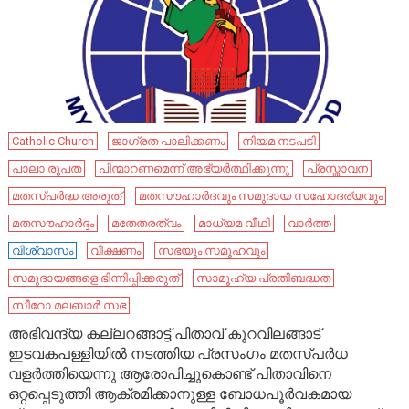
Catholic Church
ജാഗ്രത പാലിക്കണം
നിയമ നടപടി
പാലാ രൂപത
പിന്മാറണമെന്ന് അഭ്യർത്ഥിക്കുന്നു
പ്രസ്താവന
മതസ്പർദ്ധ അരുത്
മതസൗഹാര്‍ദവും സമുദായ സഹോദര്യവും
മതസൗഹാർദ്ദം
മതേതരത്വം
മാധ്യമ വീഥി
വാർത്ത
വിശ്വാസം
വീക്ഷണം
സഭയും സമൂഹവും
സമുദായങ്ങളെ ഭിന്നിപ്പിക്കരുത്
സാമൂഹ്യ പ്രതിബദ്ധത
സീറോ മലബാര്‍ സഭ
അഭിവന്ദ്യ കല്ലറങ്ങാട്ട് പിതാവ് കുറവിലങ്ങാട്
ഇടവകപള്ളിയിൽ നടത്തിയ പ്രസംഗം മതസ്പർധ
വളർത്തിയെന്നു ആരോപിച്ചുകൊണ്ട് പിതാവിനെ
ഒറ്റപ്പെടുത്തി ആക്രമിക്കാനുള്ള ബോധപൂർവകമായ