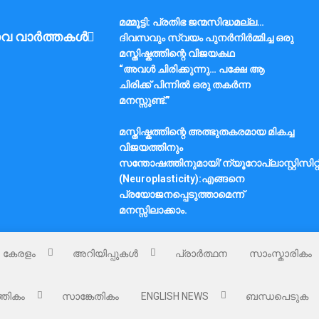
മമ്മൂട്ടി: പ്രതിഭ ജന്മസിദ്ധമല്ല…
വ വാർത്തകൾ
ദിവസവും സ്വയം പുനർനിർമ്മിച്ച ഒരു
മസ്തിഷ്കത്തിന്റെ വിജയകഥ
“അവൾ ചിരിക്കുന്നു… പക്ഷേ ആ
ചിരിക്ക് പിന്നിൽ ഒരു തകർന്ന
മനസ്സുണ്ട്.”
മസ്തിഷ്കത്തിന്റെ അത്ഭുതകരമായ മികച്ച
വിജയത്തിനും
സന്തോഷത്തിനുമായി’ന്യൂറോപ്ലാസ്റ്റിസിറ്റ
(Neuroplasticity):എങ്ങനെ
പ്രയോജനപ്പെടുത്താമെന്ന്
മനസ്സിലാക്കാം.
കേരളം
അറിയിപ്പുകൾ
പ്രാർത്ഥന
സാംസ്കാരികം
്തികം
സാങ്കേതികം
ENGLISH NEWS
ബന്ധപെടുക