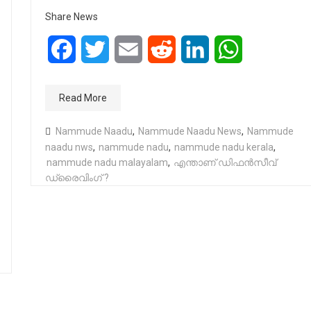
Share News
Facebook
Twitter
Email
Reddit
LinkedIn
WhatsApp
Read More
Nammude Naadu
,
Nammude Naadu News
,
Nammude
naadu nws
,
nammude nadu
,
nammude nadu kerala
,
nammude nadu malayalam
,
എന്താണ് ഡിഫൻസീവ്
ഡ്രൈവിംഗ് ?