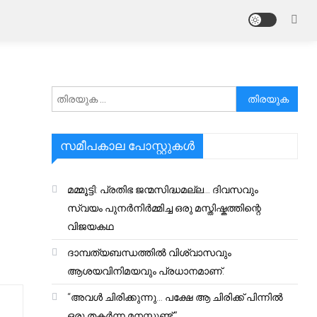
അനേഷിക്കുക
സമീപകാല പോസ്റ്റുകൾ
മമ്മൂട്ടി: പ്രതിഭ ജന്മസിദ്ധമല്ല… ദിവസവും
സ്വയം പുനർനിർമ്മിച്ച ഒരു മസ്തിഷ്കത്തിന്റെ
വിജയകഥ
ദാമ്പത്യബന്ധത്തിൽ വിശ്വാസവും
ആശയവിനിമയവും പ്രധാനമാണ്.
“അവൾ ചിരിക്കുന്നു… പക്ഷേ ആ ചിരിക്ക് പിന്നിൽ
ഒരു തകർന്ന മനസ്സുണ്ട്.”