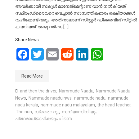
അവര്‍ക്കായി സ്‌കൂള്‍ മാനേജ്മെന്റാണ് വാന്‍ നല്‍കിയത്.
സ്ഥിരംഡ്രൈവറെ വെച്ചാല്‍ സാമ്പത്തികഭാരം രക്ഷിതാക്കൾ
വഹിക്കേണ്ടിവരും. അതിനാലാണ് സിസ്റ്റര്‍ ഡ്രൈവിങ് സീറ്റില്‍
കയറിയത്. രണ്ടു വര്‍ഷം […]
Share News
Facebook
Twitter
Email
Reddit
LinkedIn
WhatsApp
Read More
and then the driver
,
Nammude Naadu
,
Nammude Naadu
News
,
Nammude naadu nws
,
nammude nadu
,
nammude
nadu kerala
,
nammude nadu malayalam
,
the head teacher
,
The nun
,
ഡ്രൈവറും
,
സന്യാസിനിയും
പ്രഥമാധ്യാപികയും പിന്നെ