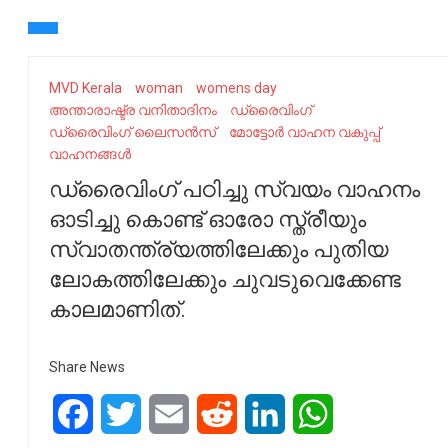
MVD Kerala
woman
womens day
അന്താരാഷ്ട്ര വനിതാദിനം
ഡ്രൈവിംഗ്
ഡ്രൈവിംഗ് ലൈസൻസ്
മോട്ടോർ വാഹന വകുപ്പ്
വാഹനങ്ങള്‍
ഡ്രൈവിംഗ് പഠിച്ചു സ്വയം വാഹനം
ഓടിച്ചു കൊണ്ട് ഓരോ സ്ത്രീയും
സ്വാതന്ത്ര്യത്തിലേക്കും പുതിയ
ലോകത്തിലേക്കും ചുവടുവെക്കേണ്ട
കാലമാണിത്.
Share News
Facebook
Twitter
Email
Reddit
LinkedIn
WhatsApp