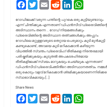
Facebook
Twitter
Email
Reddit
LinkedIn
WhatsApp
റോഡിലേക്ക് വരുന്ന പന്തിന്റെ പുറകെ ഒരു കുട്ടിയുണ്ടാവും
എന്ന് ചിന്തിക്കുക എന്നതാണ് ഡിഫൻസീവ് ഡ്രൈവിങ്ങിന്റ
അടിസ്ഥാനം തന്നെ … റോഡ് നിയമങ്ങൾക്കും
ഡ്രൈവിങ്ങിന്റെ അടിസ്ഥാന തത്വങ്ങൾക്കും അപ്പുറം
റോഡിലെ മറ്റുള്ളവരുടെ തെറ്റായ പെരുമാറ്റം കൂടി മുൻകൂട്ടി
കണ്ടുകൊണ്ട് , അവയെ കൂടി മറികടക്കാൻ കഴിയുന്ന
വിധത്തിൽ സ്വന്തം ഡ്രൈവിംഗ് രീതികളെ നിരന്തരമായി
പരിഷ്കരിക്കുകയും കൂടുതൽ അപകടരഹിതമായ
രീതികളിലേക്ക് സ്വയം മാറുകയും ചെയ്യുക എന്നതാണ്
ഡിഫൻസീവ് ഡ്രൈവിംങ്ങിൻ്റെ അടിസ്ഥാനതത്വം. നമ്മ
ഒരു കൊടും വളവ് മറികടക്കാൻ ശ്രമിക്കുകയാണെന്നിരിക്കട്ട
സ്വാഭാവികമായും […]
Share News
Facebook
Twitter
Email
Reddit
LinkedIn
WhatsApp