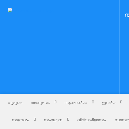
Skip
to
Nammude Naadu
ന
നമ്മുടെ നാട്
content
പൂമുഖം
അനുഭവം
ആരോഗ്യം
ഇന്ത്യ
സന്ദേശം
സംഘടന
വിദ്യാഭ്യാസം
സാമ്പത