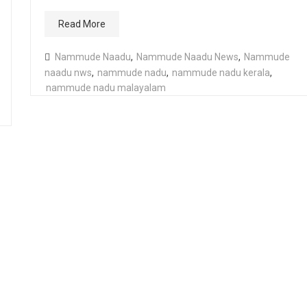
Read More
Nammude Naadu
,
Nammude Naadu News
,
Nammude
naadu nws
,
nammude nadu
,
nammude nadu kerala
,
nammude nadu malayalam