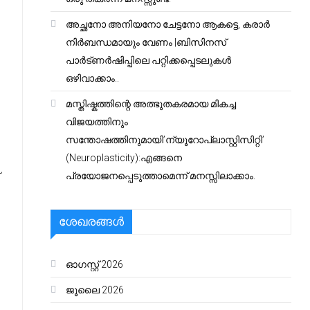
അച്ഛനോ അനിയനോ ചേട്ടനോ ആകട്ടെ, കരാർ
നിർബന്ധമായും വേണം |ബിസിനസ്
പാർട്ണർഷിപ്പിലെ പറ്റിക്കപ്പെടലുകൾ
ഒഴിവാക്കാം..
മസ്തിഷ്കത്തിന്റെ അത്ഭുതകരമായ മികച്ച
വിജയത്തിനും
സന്തോഷത്തിനുമായി’ന്യൂറോപ്ലാസ്റ്റിസിറ്റി’
(Neuroplasticity):എങ്ങനെ
പ്രയോജനപ്പെടുത്താമെന്ന് മനസ്സിലാക്കാം.
ശേഖരങ്ങൾ
ഓഗസ്റ്റ്‌ 2026
ജൂലൈ 2026