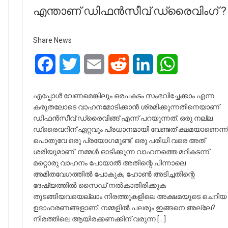
എന്താണ് ഡിഫൻസീവ് ഡ്രൈവിംഗ് ?
Share News
Facebook
Twitter
Email
Reddit
LinkedIn
WhatsApp
എപ്പോള്‍ വേണമെങ്കിലും ഒരപകടം സംഭവിച്ചേക്കാം എന്ന
കരുതലോടെ വാഹനമോടിക്കാൻ ശ്രമിക്കുന്നതിനെയാണ്
ഡിഫൻസീവ് ഡ്രൈവിങ്ങ് എന്ന് പറയുന്നത്. ഒരു നല്ല
ഡ്രൈവറിന് ഏറ്റവും പ്രധാനമായി വേണ്ടത് ക്ഷമയാണെന്ന്
പൊതുവേ ഒരു പ്രയോഗമുണ്ട്. ഒരു പരിധി വരെ അത്
ശരിയുമാണ്. നമ്മൾ ഓടിക്കുന്ന വാഹനത്തെ മറികടന്ന്
മറ്റൊരു വാഹനം പോയാൽ അതിന്റെ പിന്നാലെ
അമിതവേഗത്തിൽ പോകുക, ഹോൺ അടിച്ചതിന്റെ
ദേഷ്യത്തിൽ സൈഡ് നൽകാതിരിക്കുക
തുടങ്ങിയവയെല്ലാം നിരത്തുകളിലെ അക്ഷമയുടെ ചെറിയ
ഉദാഹരണങ്ങളാണ്. നമ്മളിൽ പലരും ഇങ്ങനെ അല്ലേ?
നിരത്തിലെ ആയിരക്കണക്കിന് വരുന്ന […]