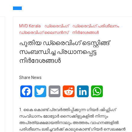
MVD Kerala
ഡ്രൈവിംഗ്
ഡ്രൈവിംഗ് പരിശീലനം
ഡ്രൈവിംഗ് ലൈസൻസ്
നിർദേശങ്ങൾ
പുതിയ ഡ്രൈവിംഗ് ടെസ്റ്റിങ്ങ്
സംബന്ധിച്ച പ്രധാനപ്പെട്ട
നിർദേശങ്ങൾ
Share News
Facebook
Twitter
Email
Reddit
LinkedIn
WhatsApp
1. കൈ കൊണ്ട് പ്രവർത്തിപ്പിക്കുന്ന ഗിയർ ഷിഫ്റ്റിംഗ്
സംവിധാനം മോട്ടോർ സൈക്കിളുകളിൽ നിന്നും
അപ്രത്യക്ഷമായതിനാലും അത്തരം വാഹനങ്ങളിൽ
പരിശീലനം ലഭിച്ചവർക്ക് കാലുകൊണ്ട് ഗിയർ സെലക്ഷൻ