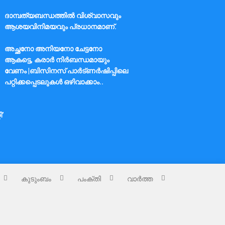
ദാമ്പത്യബന്ധത്തിൽ വിശ്വാസവും
ആശയവിനിമയവും പ്രധാനമാണ്.
അച്ഛനോ അനിയനോ ചേട്ടനോ
ആകട്ടെ, കരാർ നിർബന്ധമായും
വേണം |ബിസിനസ് പാർട്ണർഷിപ്പിലെ
പറ്റിക്കപ്പെടലുകൾ ഒഴിവാക്കാം..
ി’
കുടുംബം
പംക്തി
വാർത്ത