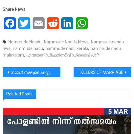
Share News
Facebook
Twitter
Email
Reddit
LinkedIn
WhatsApp
Nammude Naadu
,
Nammude Naadu News
,
Nammude naadu
nws
,
nammude nadu
,
nammude nadu kerala
,
nammude nadu
malayalam
,
എന്താണ് ഡിഫൻസീവ് ഡ്രൈവിംഗ് ?
പോസ്റ്റുകളിലൂടെ
നമ്മൾ നമ്മുടെ ചുറ്റുമുള്ളവർക്കായി സമയം കണ്ടെത്തണം. അങ്ങനെ ജീവിതത്തിൻ്റെ സൗന്ദര്യം പൂത്തുലയട്ടെ.
KILLERS OF MARRIAGE
Related Posts