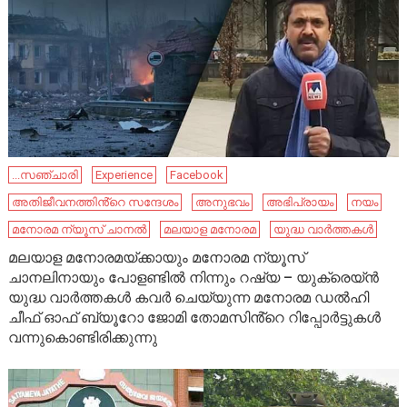
...സഞ്ചാരി
Experience
Facebook
അതിജീവനത്തിൻ്റെ സന്ദേശം
അനുഭവം
അഭിപ്രായം
നയം
മനോരമ ന്യൂസ് ചാനൽ
മലയാള മനോരമ
യുദ്ധ വാർത്തകൾ
മലയാള മനോരമയ്ക്കായും മനോരമ ന്യൂസ്
ചാനലിനായും പോളണ്ടിൽ നിന്നും റഷ്യ – യുക്രെയ്ൻ
യുദ്ധ വാർത്തകൾ കവർ ചെയ്യുന്ന മനോരമ ഡൽഹി
ചീഫ് ഓഫ് ബ്യൂറോ ജോമി തോമസിൻ്റെ റിപ്പോർട്ടുകൾ
വന്നുകൊണ്ടിരിക്കുന്നു