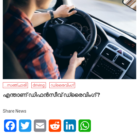
...സഞ്ചാരി
driving
ഡ്രൈവിംഗ്
എന്താണ് ഡിഫൻസീവ് ഡ്രൈവിംഗ് ?
Share News
Facebook
Twitter
Email
Reddit
LinkedIn
WhatsApp