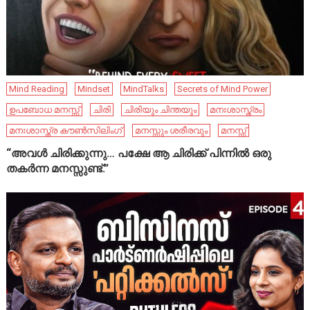
Mind Reading
Mindset
MindTalks
Secrets of Mind Power
ഉപബോധ മനസ്സ്
ചിരി
ചിരിയും ചിന്തയും
മനഃശാസ്ത്രം
മനഃശാസ്ത്ര കൗൺസിലിംഗ്
മനസ്സും ശരീരവും
മനസ്സ്
“അവൾ ചിരിക്കുന്നു… പക്ഷേ ആ ചിരിക്ക് പിന്നിൽ ഒരു
തകർന്ന മനസ്സുണ്ട്.”