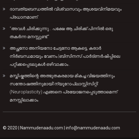
ദാമ്പത്യബന്ധത്തിൽ വിശ്വാസവും ആശയവിനിമയവും
പ്രധാനമാണ്.
“അവൾ ചിരിക്കുന്നു… പക്ഷേ ആ ചിരിക്ക് പിന്നിൽ ഒരു
തകർന്ന മനസ്സുണ്ട്.”
അച്ഛനോ അനിയനോ ചേട്ടനോ ആകട്ടെ, കരാർ
നിർബന്ധമായും വേണം |ബിസിനസ് പാർട്ണർഷിപ്പിലെ
പറ്റിക്കപ്പെടലുകൾ ഒഴിവാക്കാം..
മസ്തിഷ്കത്തിന്റെ അത്ഭുതകരമായ മികച്ച വിജയത്തിനും
സന്തോഷത്തിനുമായി’ന്യൂറോപ്ലാസ്റ്റിസിറ്റി’
(Neuroplasticity):എങ്ങനെ പ്രയോജനപ്പെടുത്താമെന്ന്
മനസ്സിലാക്കാം.
© 2020 |
Nammudenaadu.com
|
info@nammudenaadu.com