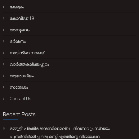
കേരളം
കോവിഡ് 19
അനുഭവം
ദർശനം
നാടിൻ്റെ നന്മക്ക്
വാർത്തകൾക്കപ്പുറം
ആരോഗ്യം
സന്ദേശം
Contact Us
Recent Posts
മമ്മൂട്ടി: പ്രതിഭ ജന്മസിദ്ധമല്ല… ദിവസവും സ്വയം
പുനർനിർമ്മിച്ച ഒരു മസ്തിഷ്കത്തിന്റെ വിജയകഥ