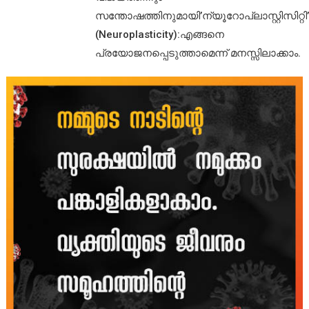
സന്തോഷത്തിനുമായി’ന്യൂറോപ്ലാസ്റ്റിസിറ്റി’
(Neuroplasticity):എങ്ങനെ
പ്രയോജനപ്പെടുത്താമെന്ന് മനസ്സിലാക്കാം.