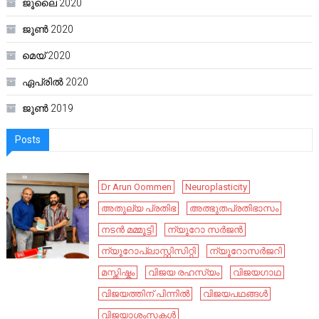
ജൂലൈ 2020
ജൂൺ 2020
മെയ്‌ 2020
ഏപ്രിൽ 2020
ജൂൺ 2019
Posts
Dr Arun Oommen
Neuroplasticity
അതുല്യ പ്രതിഭ
അത്ഭുതപ്രതിഭാസം
നടൻ മമ്മൂട്ടി
ന്യൂറോ സർജൻ
ന്യൂറോപ്ലാസ്റ്റിസിറ്റി
ന്യൂറോസർജറി
മസ്തിഷ്കം
വിജയ രഹസ്യം
വിജയഗാഥ
വിജയത്തിന് പിന്നിൽ
വിജയപഥങ്ങൾ
വിജയാശംസകൾ