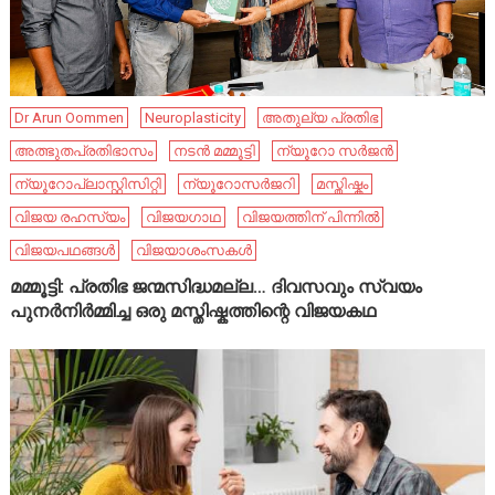
Dr Arun Oommen
Neuroplasticity
അതുല്യ പ്രതിഭ
അത്ഭുതപ്രതിഭാസം
നടൻ മമ്മൂട്ടി
ന്യൂറോ സർജൻ
ന്യൂറോപ്ലാസ്റ്റിസിറ്റി
ന്യൂറോസർജറി
മസ്തിഷ്കം
വിജയ രഹസ്യം
വിജയഗാഥ
വിജയത്തിന് പിന്നിൽ
വിജയപഥങ്ങൾ
വിജയാശംസകൾ
മമ്മൂട്ടി: പ്രതിഭ ജന്മസിദ്ധമല്ല… ദിവസവും സ്വയം
പുനർനിർമ്മിച്ച ഒരു മസ്തിഷ്കത്തിന്റെ വിജയകഥ