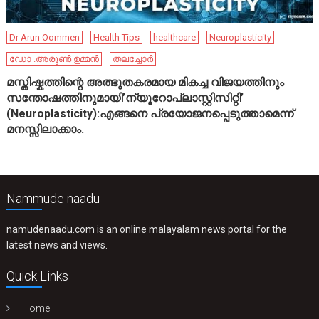
Dr Arun Oommen
Health Tips
healthcare
Neuroplasticity
ഡോ .അരുൺ ഉമ്മൻ
തലച്ചോർ
മസ്തിഷ്കത്തിന്റെ അത്ഭുതകരമായ മികച്ച വിജയത്തിനും
സന്തോഷത്തിനുമായി’ന്യൂറോപ്ലാസ്റ്റിസിറ്റി’
(Neuroplasticity):എങ്ങനെ പ്രയോജനപ്പെടുത്താമെന്ന്
മനസ്സിലാക്കാം.
Nammude naadu
namudenaadu.com is an online malayalam news portal for the
latest news and views.
Quick Links
Home