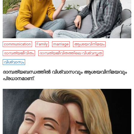
communication
Family
marriage
ആശയവിനിമയം
ദാമ്പത്യജീവിതം
ദാമ്പത്യജീവിതത്തിലെ വിശ്വസ്തത
വിശ്വാസം
ദാമ്പത്യബന്ധത്തിൽ വിശ്വാസവും ആശയവിനിമയവും
പ്രധാനമാണ്.