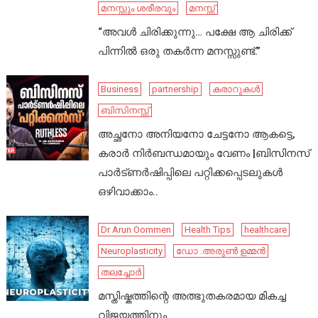
മനസ്സും ശരീരവും
മനസ്സ്
“അവൾ ചിരിക്കുന്നു… പക്ഷേ ആ ചിരിക്ക്
പിന്നിൽ ഒരു തകർന്ന മനസ്സുണ്ട്.”
Business
partnership
കരാറുകൾ
ബിസിനസ്സ്
അച്ഛനോ അനിയനോ ചേട്ടനോ ആകട്ടെ,
കരാർ നിർബന്ധമായും വേണം |ബിസിനസ്
പാർട്ണർഷിപ്പിലെ പറ്റിക്കപ്പെടലുകൾ
ഒഴിവാക്കാം..
Dr Arun Oommen
Health Tips
healthcare
Neuroplasticity
ഡോ .അരുൺ ഉമ്മൻ
തലച്ചോർ
മസ്തിഷ്കത്തിന്റെ അത്ഭുതകരമായ മികച്ച
വിജയത്തിനും