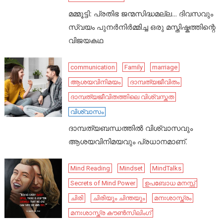
മമ്മൂട്ടി: പ്രതിഭ ജന്മസിദ്ധമല്ല… ദിവസവും
സ്വയം പുനർനിർമ്മിച്ച ഒരു മസ്തിഷ്കത്തിന്റെ
വിജയകഥ
communication
Family
marriage
ആശയവിനിമയം
ദാമ്പത്യജീവിതം
ദാമ്പത്യജീവിതത്തിലെ വിശ്വസ്തത
വിശ്വാസം
ദാമ്പത്യബന്ധത്തിൽ വിശ്വാസവും
ആശയവിനിമയവും പ്രധാനമാണ്.
Mind Reading
Mindset
MindTalks
Secrets of Mind Power
ഉപബോധ മനസ്സ്
ചിരി
ചിരിയും ചിന്തയും
മനഃശാസ്ത്രം
മനഃശാസ്ത്ര കൗൺസിലിംഗ്