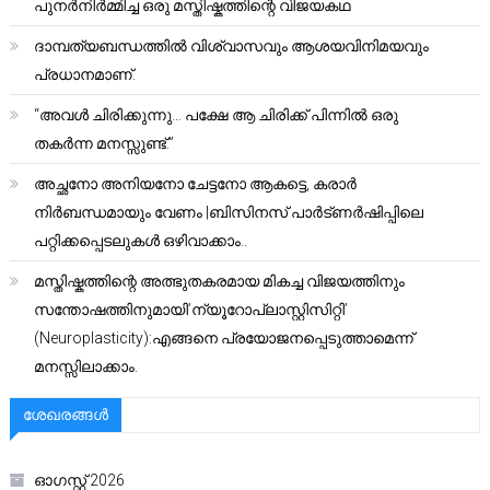
പുനർനിർമ്മിച്ച ഒരു മസ്തിഷ്കത്തിന്റെ വിജയകഥ
ദാമ്പത്യബന്ധത്തിൽ വിശ്വാസവും ആശയവിനിമയവും
പ്രധാനമാണ്.
“അവൾ ചിരിക്കുന്നു… പക്ഷേ ആ ചിരിക്ക് പിന്നിൽ ഒരു
തകർന്ന മനസ്സുണ്ട്.”
അച്ഛനോ അനിയനോ ചേട്ടനോ ആകട്ടെ, കരാർ
നിർബന്ധമായും വേണം |ബിസിനസ് പാർട്ണർഷിപ്പിലെ
പറ്റിക്കപ്പെടലുകൾ ഒഴിവാക്കാം..
മസ്തിഷ്കത്തിന്റെ അത്ഭുതകരമായ മികച്ച വിജയത്തിനും
സന്തോഷത്തിനുമായി’ന്യൂറോപ്ലാസ്റ്റിസിറ്റി’
(Neuroplasticity):എങ്ങനെ പ്രയോജനപ്പെടുത്താമെന്ന്
മനസ്സിലാക്കാം.
ശേഖരങ്ങൾ
ഓഗസ്റ്റ്‌ 2026