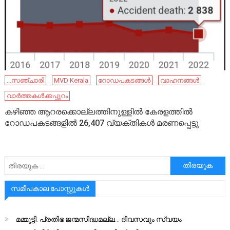
...സഞ്ചാരി
MVD Kerala
റോഡപകടങ്ങൾ
വാഹനങ്ങള്‍
വാർത്തകൾക്കപ്പുറം
കഴിഞ്ഞ ആറരക്കൊല്ലത്തിനുള്ളില്‍ കേരളത്തില്‍
റോഡപകടങ്ങളില്‍ 26,407 വ്യക്തികള്‍ മരണപ്പെട്ടു
അനേഷിക്കുക
സമീപകാല പോസ്റ്റുകൾ
മമ്മൂട്ടി: പ്രതിഭ ജന്മസിദ്ധമല്ല… ദിവസവും സ്വയം