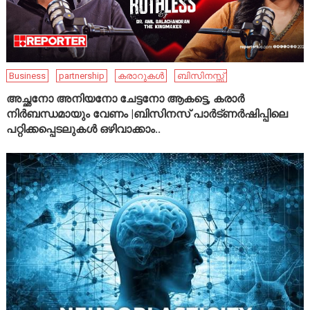
Business
partnership
കരാറുകൾ
ബിസിനസ്സ്
അച്ഛനോ അനിയനോ ചേട്ടനോ ആകട്ടെ, കരാർ
നിർബന്ധമായും വേണം |ബിസിനസ് പാർട്ണർഷിപ്പിലെ
പറ്റിക്കപ്പെടലുകൾ ഒഴിവാക്കാം..