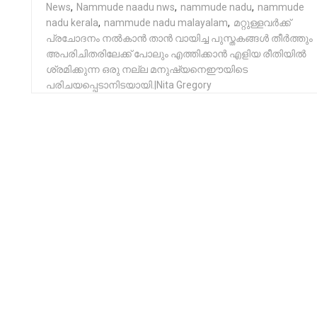
News
,
Nammude naadu nws
,
nammude nadu
,
nammude
nadu kerala
,
nammude nadu malayalam
,
മറ്റുള്ളവർക്ക്
പ്രചോദനം നൽകാൻ താൻ വായിച്ച പുസ്തകങ്ങൾ തീർത്തും
അപരിചിതരിലേക്ക് പോലും എത്തിക്കാൻ എളിയ രീതിയിൽ
ശ്രമിക്കുന്ന ഒരു നല്ല മനുഷ്യനെഈയിടെ
പരിചയപ്പെടാനിടയായി.|Nita Gregory