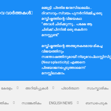
മമ്മൂട്ടി: പ്രതിഭ ജന്മസിദ്ധമല്ല…
വ വാർത്തകൾ
ദിവസവും സ്വയം പുനർനിർമ്മിച്ച ഒരു
മസ്തിഷ്കത്തിന്റെ വിജയകഥ
“അവൾ ചിരിക്കുന്നു… പക്ഷേ ആ
ചിരിക്ക് പിന്നിൽ ഒരു തകർന്ന
മനസ്സുണ്ട്.”
മസ്തിഷ്കത്തിന്റെ അത്ഭുതകരമായ മികച്ച
വിജയത്തിനും
സന്തോഷത്തിനുമായി’ന്യൂറോപ്ലാസ്റ്റിസിറ്റ
(Neuroplasticity):എങ്ങനെ
പ്രയോജനപ്പെടുത്താമെന്ന്
മനസ്സിലാക്കാം.
കേരളം
അറിയിപ്പുകൾ
പ്രാർത്ഥന
സാംസ്കാരികം
്തികം
സാങ്കേതികം
ENGLISH NEWS
ബന്ധപെടുക