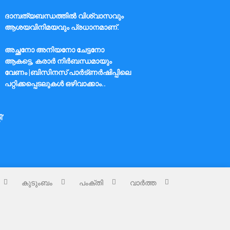
ദാമ്പത്യബന്ധത്തിൽ വിശ്വാസവും
ആശയവിനിമയവും പ്രധാനമാണ്.
അച്ഛനോ അനിയനോ ചേട്ടനോ
ആകട്ടെ, കരാർ നിർബന്ധമായും
വേണം |ബിസിനസ് പാർട്ണർഷിപ്പിലെ
പറ്റിക്കപ്പെടലുകൾ ഒഴിവാക്കാം..
ി’
കുടുംബം
പംക്തി
വാർത്ത