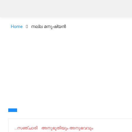
Home
നല്ല മനുഷ്യൻ
...സഞ്ചാരി
അനുഭൂതിയും അനുഭവവും