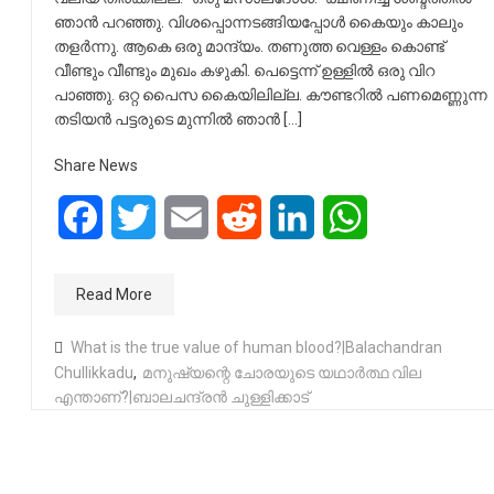
ഞാൻ പറഞ്ഞു. വിശപ്പൊന്നടങ്ങിയപ്പോൾ കൈയും കാലും
തളർന്നു. ആകെ ഒരു മാന്ദ്യം. തണുത്ത വെള്ളം കൊണ്ട്
വീണ്ടും വീണ്ടും മുഖം കഴുകി. പെട്ടെന്ന് ഉള്ളിൽ ഒരു വിറ
പാഞ്ഞു. ഒറ്റ പൈസ കൈയിലില്ല. കൗണ്ടറിൽ പണമെണ്ണുന്ന
തടിയൻ പട്ടരുടെ മുന്നിൽ ഞാൻ […]
Share News
Facebook
Twitter
Email
Reddit
LinkedIn
WhatsApp
Read More
What is the true value of human blood?|Balachandran
Chullikkadu
,
മനുഷ്യന്റെ ചോരയുടെ യഥാർത്ഥ വില
എന്താണ്?|ബാലചന്ദ്രൻ ചുള്ളിക്കാട്