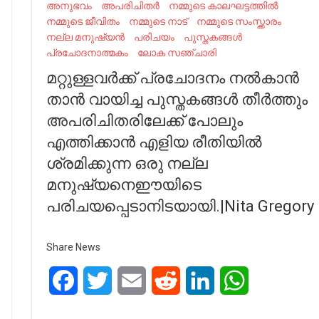
അനുഭവം
അപരിചിതർ
നമ്മുടെ കാലഘട്ടത്തിൽ
നമ്മുടെ ജീവിതം
നമ്മുടെ നാട്‌
നമ്മുടെ സംസ്ക്കാരം
നല്ല മനുഷ്യൻ
പരിചയം
പുസ്തകങ്ങൾ
പ്രചോദനാത്മകം
ലോക സഞ്ചാരി
മറ്റുള്ളവർക്ക് പ്രചോദനം നൽകാൻ
താൻ വായിച്ച പുസ്തകങ്ങൾ തീർത്തും
അപരിചിതരിലേക്ക് പോലും
എത്തിക്കാൻ എളിയ രീതിയിൽ
ശ്രമിക്കുന്ന ഒരു നല്ല
മനുഷ്യനെഈയിടെ
പരിചയപ്പെടാനിടയായി.|Nita Gregory
Share News
Facebook
Twitter
Email
Reddit
LinkedIn
WhatsApp