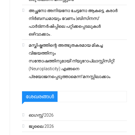
അച്ഛനോ അനിയനോ ചേട്ടനോ ആകട്ടെ, കരാർ
നിർബന്ധമായും വേണം |ബിസിനസ്
പാർട്ണർഷിപ്പിലെ പറ്റിക്കപ്പെടലുകൾ
ഒഴിവാക്കാം..
മസ്തിഷ്കത്തിന്റെ അത്ഭുതകരമായ മികച്ച
വിജയത്തിനും
സന്തോഷത്തിനുമായി’ന്യൂറോപ്ലാസ്റ്റിസിറ്റി’
(Neuroplasticity):എങ്ങനെ
പ്രയോജനപ്പെടുത്താമെന്ന് മനസ്സിലാക്കാം.
ശേഖരങ്ങൾ
ഓഗസ്റ്റ്‌ 2026
ജൂലൈ 2026