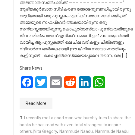
അജ്ഞാത സഞ്ചാരിക്ക്. —– – – – – – – – – – – – – – ‘
ആദ്യകുർബാന സ്വീകരണ ത്തോടനുബന്ധിച്ചായിരുന്നു
ആദ്യമായി ഒരു പുസ്തകം എനിക്ക്സമ്മാനമായി ലഭിച്ചത്.
അമ്മയുടെ സഹപ്രവർ ത്തകയായിരുന്ന ഒരു
സന്യസ്തയായിരുന്നു,കൊച്ചുത്രേസ്യാ പുണ്യവതിയുടെ
ജീവ ചരിത്രം അന്ന് എനിക്ക് സമ്മാനിച്ചത്. പല ആവർത്തി
വായിച്ച ആ പുസ്തകത്തി ലെ ചില വരികളും ചിത്രങ്ങളും
മിഴിവാർന്ന ഓർമ്മകളായി ഈ ജീവിത സായാഹ്നത്തിലും
കൂട്ടിനുണ്ട്.. . കൊച്ചുത്രേസ്യയെപ്പോലെ തന്നെ, ഒരു […]
Share News
Facebook
Twitter
Email
Reddit
LinkedIn
WhatsApp
Read More
I recently met a good man who humbly tries to share the
books he has read with even total strangers to inspire
others.|Nita Gregory
,
Nammude Naadu
,
Nammude Naadu