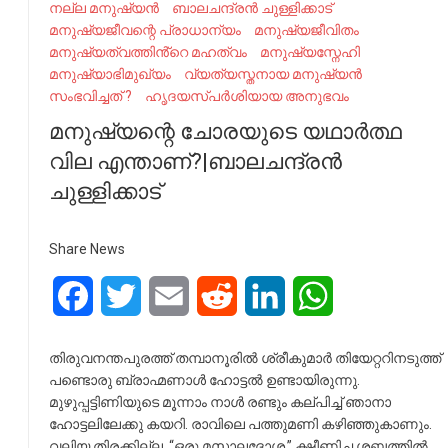
നല്ല മനുഷ്യൻ
ബാലചന്ദ്രൻ ചുള്ളിക്കാട്
മനുഷ്യജീവന്റെ പ്രാധാന്യം
മനുഷ്യജീവിതം
മനുഷ്യത്വത്തിൻ്റെ മഹത്വം
മനുഷ്യസ്നേഹി
മനുഷ്യാഭിമുഖ്യം
വ്യത്യസ്തനായ മനുഷ്യൻ
സംഭവിച്ചത് ?
ഹൃദയസ്പർശിയായ അനുഭവം
മനുഷ്യന്റെ ചോരയുടെ യഥാർത്ഥ
വില എന്താണ്?|ബാലചന്ദ്രൻ
ചുള്ളിക്കാട്
Share News
Facebook
Twitter
Email
Reddit
LinkedIn
WhatsApp
തിരുവനന്തപുരത്ത് തമ്പാനൂരിൽ ശ്രീകുമാർ തിയേറ്ററിനടുത്ത്
പണ്ടൊരു ബ്രാഹ്മണാൾ ഹോട്ടൽ ഉണ്ടായിരുന്നു.
മുഴുപ്പട്ടിണിയുടെ മൂന്നാം നാൾ രണ്ടും കല്പിച്ച് ഞാനാ
ഹോട്ടലിലേക്കു കയറി. രാവിലെ പത്തുമണി കഴിഞ്ഞുകാണും.
വലിയ തിരക്കില്ല. “ഒരു മസാലദോശ.” ക്ഷീണിച്ച ശബ്ദത്തിൽ