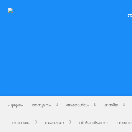
Skip
to
Nammude Naadu
ന
നമ്മുടെ നാട്
content
പൂമുഖം
അനുഭവം
ആരോഗ്യം
ഇന്ത്യ
സന്ദേശം
സംഘടന
വിദ്യാഭ്യാസം
സാമ്പത