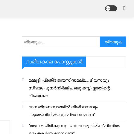
അനേഷിക്കുക
സമീപകാല പോസ്റ്റുകൾ
മമ്മൂട്ടി: പ്രതിഭ ജന്മസിദ്ധമല്ല… ദിവസവും
സ്വയം പുനർനിർമ്മിച്ച ഒരു മസ്തിഷ്കത്തിന്റെ
വിജയകഥ
ദാമ്പത്യബന്ധത്തിൽ വിശ്വാസവും
ആശയവിനിമയവും പ്രധാനമാണ്.
“അവൾ ചിരിക്കുന്നു… പക്ഷേ ആ ചിരിക്ക് പിന്നിൽ
ഒരു തകർന്ന മനസ്സുണ്ട്.”