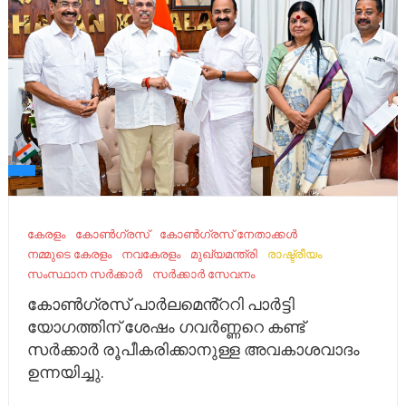
കേരളം
കോൺഗ്രസ്
കോൺഗ്രസ് നേതാക്കൾ
നമ്മുടെ കേരളം
നവകേരളം
മു​​ഖ്യ​​മ​​ന്ത്രി
രാഷ്ട്രീയം
സംസ്ഥാന സർക്കാർ
സർക്കാർ സേവനം
കോൺഗ്രസ് പാർലമെൻ്ററി പാർട്ടി
യോഗത്തിന് ശേഷം ഗവർണ്ണറെ കണ്ട്
സർക്കാർ രൂപീകരിക്കാനുള്ള അവകാശവാദം
ഉന്നയിച്ചു.