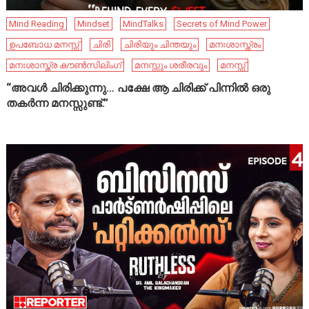
Mind Reading
Mindset
MindTalks
Secrets of Mind Power
ഉപബോധ മനസ്സ്
ചിരി
ചിരിയും ചിന്തയും
മനഃശാസ്ത്രം
മനഃശാസ്ത്ര കൗൺസിലിംഗ്
മനസ്സും ശരീരവും
മനസ്സ്
“അവൾ ചിരിക്കുന്നു… പക്ഷേ ആ ചിരിക്ക് പിന്നിൽ ഒരു
തകർന്ന മനസ്സുണ്ട്.”