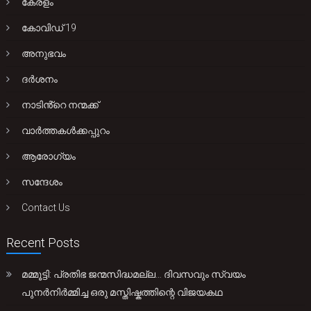
കേരളം
കോവിഡ് 19
അനുഭവം
ദർശനം
നാടിൻ്റെ നന്മക്ക്
വാർത്തകൾക്കപ്പുറം
ആരോഗ്യം
സന്ദേശം
Contact Us
Recent Posts
മമ്മൂട്ടി: പ്രതിഭ ജന്മസിദ്ധമല്ല… ദിവസവും സ്വയം
പുനർനിർമ്മിച്ച ഒരു മസ്തിഷ്കത്തിന്റെ വിജയകഥ