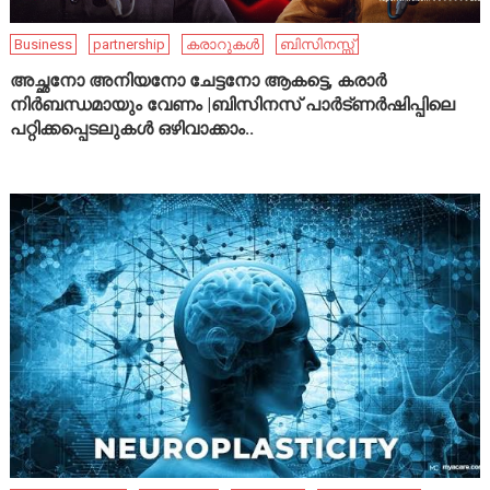
Business
partnership
കരാറുകൾ
ബിസിനസ്സ്
അച്ഛനോ അനിയനോ ചേട്ടനോ ആകട്ടെ, കരാർ
നിർബന്ധമായും വേണം |ബിസിനസ് പാർട്ണർഷിപ്പിലെ
പറ്റിക്കപ്പെടലുകൾ ഒഴിവാക്കാം..