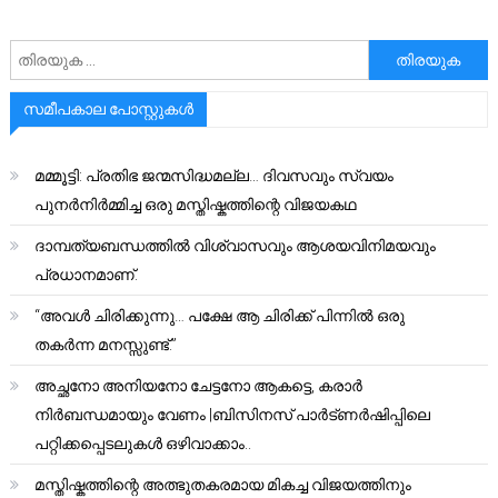
അനേഷിക്കുക
സമീപകാല പോസ്റ്റുകൾ
മമ്മൂട്ടി: പ്രതിഭ ജന്മസിദ്ധമല്ല… ദിവസവും സ്വയം
പുനർനിർമ്മിച്ച ഒരു മസ്തിഷ്കത്തിന്റെ വിജയകഥ
ദാമ്പത്യബന്ധത്തിൽ വിശ്വാസവും ആശയവിനിമയവും
പ്രധാനമാണ്.
“അവൾ ചിരിക്കുന്നു… പക്ഷേ ആ ചിരിക്ക് പിന്നിൽ ഒരു
തകർന്ന മനസ്സുണ്ട്.”
അച്ഛനോ അനിയനോ ചേട്ടനോ ആകട്ടെ, കരാർ
നിർബന്ധമായും വേണം |ബിസിനസ് പാർട്ണർഷിപ്പിലെ
പറ്റിക്കപ്പെടലുകൾ ഒഴിവാക്കാം..
മസ്തിഷ്കത്തിന്റെ അത്ഭുതകരമായ മികച്ച വിജയത്തിനും