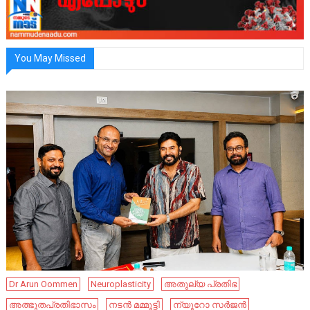
You May Missed
Dr Arun Oommen
Neuroplasticity
അതുല്യ പ്രതിഭ
അത്ഭുതപ്രതിഭാസം
നടൻ മമ്മൂട്ടി
ന്യൂറോ സർജൻ