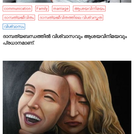
communication
Family
marriage
ആശയവിനിമയം
ദാമ്പത്യജീവിതം
ദാമ്പത്യജീവിതത്തിലെ വിശ്വസ്തത
വിശ്വാസം
ദാമ്പത്യബന്ധത്തിൽ വിശ്വാസവും ആശയവിനിമയവും
പ്രധാനമാണ്.