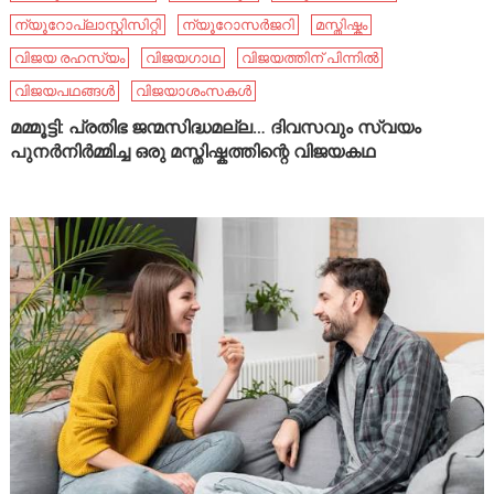
ന്യൂറോപ്ലാസ്റ്റിസിറ്റി
ന്യൂറോസർജറി
മസ്തിഷ്കം
വിജയ രഹസ്യം
വിജയഗാഥ
വിജയത്തിന് പിന്നിൽ
വിജയപഥങ്ങൾ
വിജയാശംസകൾ
മമ്മൂട്ടി: പ്രതിഭ ജന്മസിദ്ധമല്ല… ദിവസവും സ്വയം
പുനർനിർമ്മിച്ച ഒരു മസ്തിഷ്കത്തിന്റെ വിജയകഥ