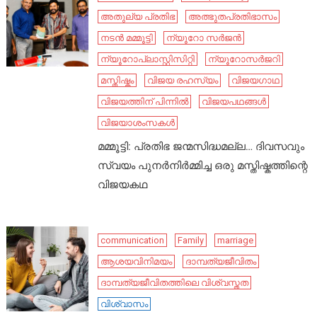
അതുല്യ പ്രതിഭ
അത്ഭുതപ്രതിഭാസം
നടൻ മമ്മൂട്ടി
ന്യൂറോ സർജൻ
ന്യൂറോപ്ലാസ്റ്റിസിറ്റി
ന്യൂറോസർജറി
മസ്തിഷ്കം
വിജയ രഹസ്യം
വിജയഗാഥ
വിജയത്തിന് പിന്നിൽ
വിജയപഥങ്ങൾ
വിജയാശംസകൾ
മമ്മൂട്ടി: പ്രതിഭ ജന്മസിദ്ധമല്ല… ദിവസവും
സ്വയം പുനർനിർമ്മിച്ച ഒരു മസ്തിഷ്കത്തിന്റെ
വിജയകഥ
communication
Family
marriage
ആശയവിനിമയം
ദാമ്പത്യജീവിതം
ദാമ്പത്യജീവിതത്തിലെ വിശ്വസ്തത
വിശ്വാസം