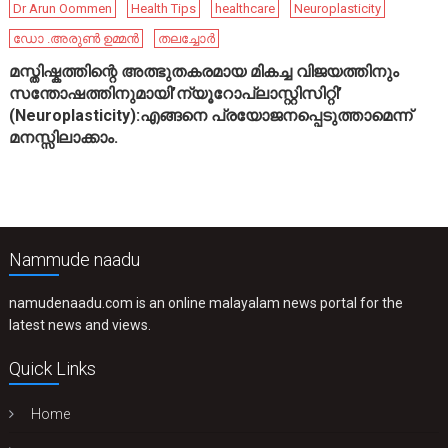
Dr Arun Oommen
Health Tips
healthcare
Neuroplasticity
ഡോ .അരുൺ ഉമ്മൻ
തലച്ചോർ
മസ്തിഷ്കത്തിന്റെ അത്ഭുതകരമായ മികച്ച വിജയത്തിനും
സന്തോഷത്തിനുമായി’ന്യൂറോപ്ലാസ്റ്റിസിറ്റി’
(Neuroplasticity):എങ്ങനെ പ്രയോജനപ്പെടുത്താമെന്ന്
മനസ്സിലാക്കാം.
Nammude naadu
namudenaadu.com is an online malayalam news portal for the
latest news and views.
Quick Links
Home