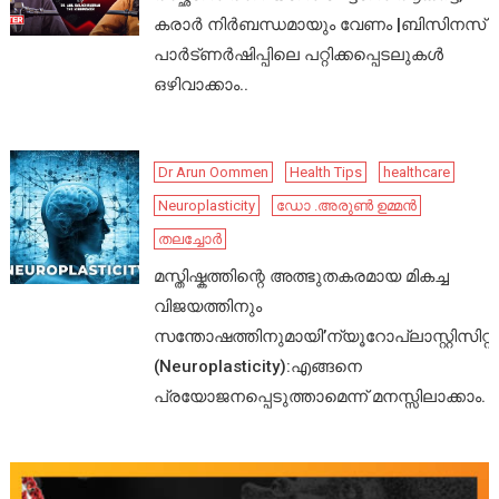
കരാർ നിർബന്ധമായും വേണം |ബിസിനസ്
പാർട്ണർഷിപ്പിലെ പറ്റിക്കപ്പെടലുകൾ
ഒഴിവാക്കാം..
Dr Arun Oommen
Health Tips
healthcare
Neuroplasticity
ഡോ .അരുൺ ഉമ്മൻ
തലച്ചോർ
മസ്തിഷ്കത്തിന്റെ അത്ഭുതകരമായ മികച്ച
വിജയത്തിനും
സന്തോഷത്തിനുമായി’ന്യൂറോപ്ലാസ്റ്റിസിറ്റി’
(Neuroplasticity):എങ്ങനെ
പ്രയോജനപ്പെടുത്താമെന്ന് മനസ്സിലാക്കാം.