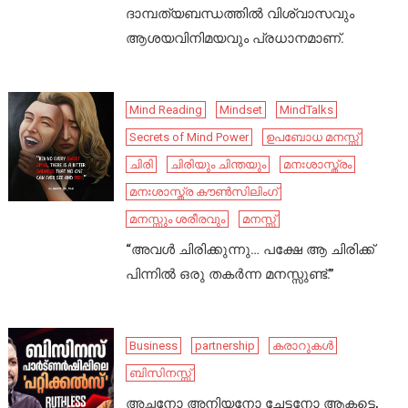
ദാമ്പത്യബന്ധത്തിൽ വിശ്വാസവും
ആശയവിനിമയവും പ്രധാനമാണ്.
Mind Reading
Mindset
MindTalks
Secrets of Mind Power
ഉപബോധ മനസ്സ്
ചിരി
ചിരിയും ചിന്തയും
മനഃശാസ്ത്രം
മനഃശാസ്ത്ര കൗൺസിലിംഗ്
മനസ്സും ശരീരവും
മനസ്സ്
“അവൾ ചിരിക്കുന്നു… പക്ഷേ ആ ചിരിക്ക്
പിന്നിൽ ഒരു തകർന്ന മനസ്സുണ്ട്.”
Business
partnership
കരാറുകൾ
ബിസിനസ്സ്
അച്ഛനോ അനിയനോ ചേട്ടനോ ആകട്ടെ,