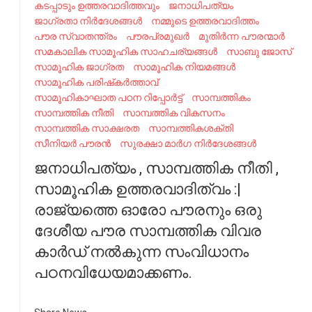
കടപ്പാടും ഉത്തരവാദിത്തവും
ജനാധിപത്യം
ജാഗ്രതാ നിർദേശങ്ങൾ
നമ്മുടെ ഉത്തരവാദിത്തം
പൗര സ്വാതന്ത്രം
പൗരപ്രമുഖർ
മുതിർന്ന പൗരന്മാർ
സമകാലിക സാമൂഹിക സാഹചര്യങ്ങൾ
സാബു ജോസ്
സാമൂഹിക ജാഗ്രത
സാമൂഹിക നിയമങ്ങൾ
സാമൂഹിക പരിഷ്‌കര്‍ത്താവ്
സാമൂഹികാഘാത പഠന റിപ്പോർട്ട്
സാമ്പത്തികം
സാമ്പത്തിക നീതി
സാമ്പത്തിക വികസനം
സാമ്പത്തിക സാക്ഷരത
സാമ്പത്തികശക്തി
സീനിയർ പൗരൻ
സുരക്ഷാ മാർഗ നിർദേശങ്ങൾ
ജനാധിപത്യം , സാമ്പത്തിക നീതി ,
സാമൂഹിക ഉത്തരവാദിത്വം :|
രാജ്യത്തെ ഓരോ പൗരനും ഒരു
ദേശീയ പൗര സാമ്പത്തിക വിവര
കാർഡ് നൽകുന്ന സംവിധാനം
പഠനവിധേയമാക്കണം.