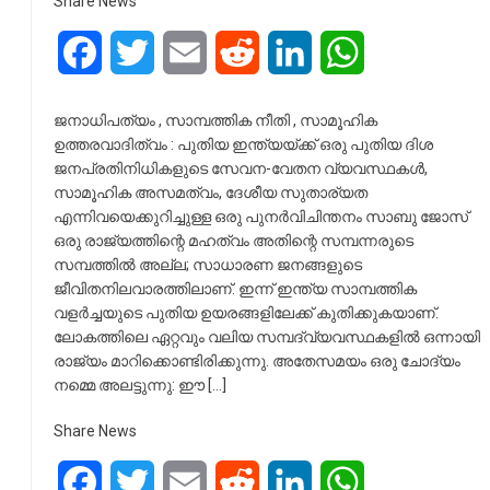
Share News
Facebook
Twitter
Email
Reddit
LinkedIn
WhatsApp
ജനാധിപത്യം , സാമ്പത്തിക നീതി , സാമൂഹിക
ഉത്തരവാദിത്വം : പുതിയ ഇന്ത്യയ്ക്ക് ഒരു പുതിയ ദിശ
ജനപ്രതിനിധികളുടെ സേവന-വേതന വ്യവസ്ഥകൾ,
സാമൂഹിക അസമത്വം, ദേശീയ സുതാര്യത
എന്നിവയെക്കുറിച്ചുള്ള ഒരു പുനർവിചിന്തനം സാബു ജോസ്
ഒരു രാജ്യത്തിന്റെ മഹത്വം അതിന്റെ സമ്പന്നരുടെ
സമ്പത്തിൽ അല്ല; സാധാരണ ജനങ്ങളുടെ
ജീവിതനിലവാരത്തിലാണ്. ഇന്ന് ഇന്ത്യ സാമ്പത്തിക
വളർച്ചയുടെ പുതിയ ഉയരങ്ങളിലേക്ക് കുതിക്കുകയാണ്.
ലോകത്തിലെ ഏറ്റവും വലിയ സമ്പദ്‌വ്യവസ്ഥകളിൽ ഒന്നായി
രാജ്യം മാറിക്കൊണ്ടിരിക്കുന്നു. അതേസമയം ഒരു ചോദ്യം
നമ്മെ അലട്ടുന്നു: ഈ […]
Share News
Facebook
Twitter
Email
Reddit
LinkedIn
WhatsApp