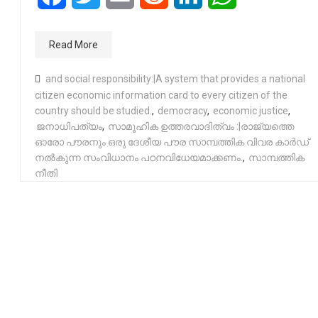
Read More
and social responsibility:|A system that provides a national
citizen economic information card to every citizen of the
country should be studied.
,
democracy
,
economic justice
,
ജനാധിപത്യം
,
സാമൂഹിക ഉത്തരവാദിത്വം :|രാജ്യത്തെ
ഓരോ പൗരനും ഒരു ദേശീയ പൗര സാമ്പത്തിക വിവര കാർഡ്
നൽകുന്ന സംവിധാനം പഠനവിധേയമാക്കണം.
,
സാമ്പത്തിക
നീതി