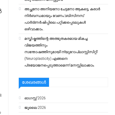
അച്ഛനോ അനിയനോ ചേട്ടനോ ആകട്ടെ, കരാർ
ൻ
നിർബന്ധമായും വേണം |ബിസിനസ്
പാർട്ണർഷിപ്പിലെ പറ്റിക്കപ്പെടലുകൾ
ഒഴിവാക്കാം..
മസ്തിഷ്കത്തിന്റെ അത്ഭുതകരമായ മികച്ച
വിജയത്തിനും
സന്തോഷത്തിനുമായി’ന്യൂറോപ്ലാസ്റ്റിസിറ്റി’
(Neuroplasticity):എങ്ങനെ
പ്രയോജനപ്പെടുത്താമെന്ന് മനസ്സിലാക്കാം.
ശേഖരങ്ങൾ
ി
ഓഗസ്റ്റ്‌ 2026
ജൂലൈ 2026
ോ