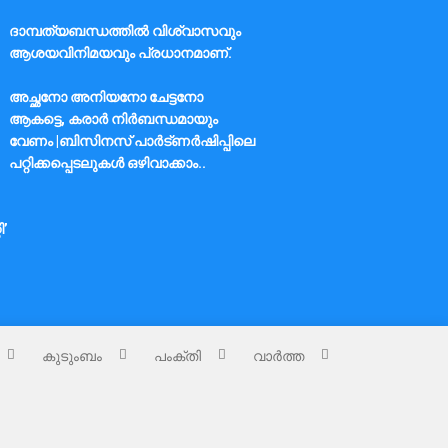
ദാമ്പത്യബന്ധത്തിൽ വിശ്വാസവും
ആശയവിനിമയവും പ്രധാനമാണ്.
അച്ഛനോ അനിയനോ ചേട്ടനോ
ആകട്ടെ, കരാർ നിർബന്ധമായും
വേണം |ബിസിനസ് പാർട്ണർഷിപ്പിലെ
പറ്റിക്കപ്പെടലുകൾ ഒഴിവാക്കാം..
ി’
കുടുംബം
പംക്തി
വാർത്ത