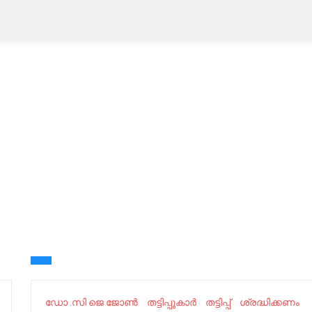
ഡോ .സി ജെ ജോൺ
തട്ടിപ്പുകാർ
തട്ടിപ്പ്
ശ്രദ്ധിക്കണം