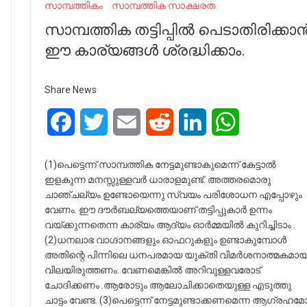
സാമ്പത്തികം
സാമ്പത്തിക സാക്ഷരത
സാമ്പത്തിക തട്ടിപ്പിൽ പെടാതിരിക്കാ
ഈ കാര്യങ്ങൾ ശ്രദ്ധിക്കാം.
Share News
Facebook
Twitter
Email
Reddit
LinkedIn
WhatsApp
(1)പെട്ടെന്ന് സാമ്പത്തിക നേട്ടമുണ്ടാകുമെന്ന് കേട്ടാൽ
ഇളകുന്ന മനസ്സുള്ളവർ ധാരാളമുണ്ട്. അത്തരമൊരു
ചാഞ്ചല്യം ഉണ്ടോയെന്നു സ്വയം പരിശോധന എപ്പോഴും
വേണം. ഈ ദൗർബല്യത്തെയാണ് തട്ടിപ്പുകാർ ഉന്നം
വയ്ക്കുന്നതെന്ന കാര്യം ആദ്യം ഓർമ്മയിൽ കുറിച്ചിടാം .
(2)ധനലാഭ വാഗ്ദാനങ്ങളും ഓഫറുകളും ഉണ്ടാകുമ്പോൾ
അതിന്റെ പിന്നിലെ ധനപരമായ യുക്തി വിമർശനാത്മകമായ
വിലയിരുത്തണം. വേണമെങ്കിൽ അറിവുള്ളവരോട്
ചോദിക്കണം .ആരോടും ആലോചിക്കാതെയുള്ള എടുത്തു
ചാട്ടം വേണ്ട. (3)പെട്ടെന്ന് നേട്ടമുണ്ടാക്കണമെന്ന ആഗ്രഹമ