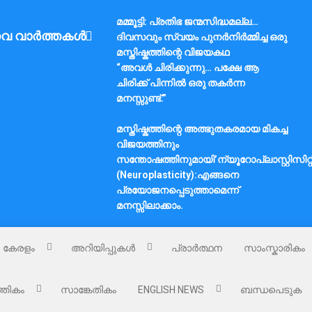
മമ്മൂട്ടി: പ്രതിഭ ജന്മസിദ്ധമല്ല…
വ വാർത്തകൾ
ദിവസവും സ്വയം പുനർനിർമ്മിച്ച ഒരു
മസ്തിഷ്കത്തിന്റെ വിജയകഥ
“അവൾ ചിരിക്കുന്നു… പക്ഷേ ആ
ചിരിക്ക് പിന്നിൽ ഒരു തകർന്ന
മനസ്സുണ്ട്.”
മസ്തിഷ്കത്തിന്റെ അത്ഭുതകരമായ മികച്ച
വിജയത്തിനും
സന്തോഷത്തിനുമായി’ന്യൂറോപ്ലാസ്റ്റിസിറ്റ
(Neuroplasticity):എങ്ങനെ
പ്രയോജനപ്പെടുത്താമെന്ന്
മനസ്സിലാക്കാം.
കേരളം
അറിയിപ്പുകൾ
പ്രാർത്ഥന
സാംസ്കാരികം
്തികം
സാങ്കേതികം
ENGLISH NEWS
ബന്ധപെടുക