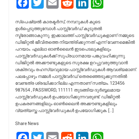
Facebook
Twitter
Email
Reddit
LinkedIn
WhatsApp
സ്പെഷ്യൽ കാരക്ടർസ്, നമ്പറുകൾ കൂടെ
ഉൾപ്പെടുത്തുമ്പോൾ പാസ്സ്‌വേർഡ് കൂടുതൽ
സ്ട്രോങ്ങാകുന്നു. ഇക്കാലത്ത് പാസ്സ്‌വേർഡുകളാണ് നമ്മുടെ
ഡിജിറ്റൽ ജീവിതത്തെ നിയന്ത്രിക്കുന്നത് എന്ന് വേണമെങ്കിൽ
പറയാം. എല്ലാ ഓൺലൈൻ ഇടപെടലുകളിലും
പാസ്സ്‌വേർഡുകൾക്ക് സുപ്രധാനമായ പങ്കുവഹിക്കുന്നു.
ഡിജിറ്റൽ അക്കൗണ്ടുകളുടെ സുരക്ഷ ഉറപ്പുവരുത്തുവാൻ
ശക്തവും രഹസ്യവുമായ പാസ്സ്‌വേർഡുകൾ ആവശ്യമാണ്.
പലപ്പോഴും നമ്മൾ പാസ്സ്‌വേർഡ് തെരഞ്ഞെടുക്കുന്നതിൽ
വേണ്ടത്ര ശ്രദ്ധിക്കാറില്ല എന്നതാണ് സത്യം. 123456
987654 , PASSWORD, 111111 തുടങ്ങിയ ദുർബ്ബലമായ
പാസ്സ്‌വേർഡുകൾ ഉപയോഗിക്കുന്നവരുണ്ട്. ഡിജിറ്റൽ
ഉപകരണങ്ങളിലും ഓൺലൈൻ അക്കൗണ്ടുകളിലും
വ്യത്യസ്ത പാസ്സ്‌വേർഡുകൾ ഉപയോഗിക്കുക. […]
Share News
Facebook
Twitter
Email
Reddit
LinkedIn
WhatsApp