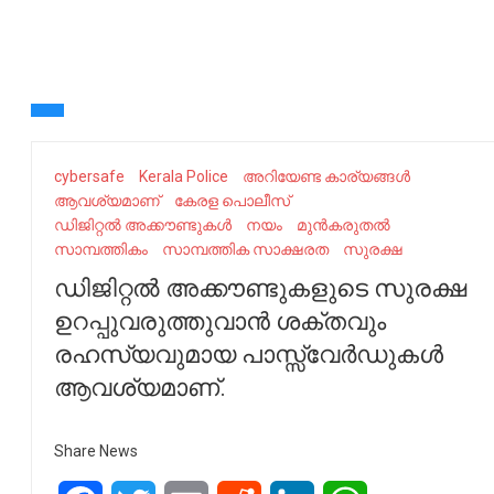
cybersafe
Kerala Police
അറിയേണ്ട കാര്യങ്ങൾ
ആവശ്യമാണ്
കേരള പൊലീസ്‌
ഡിജിറ്റൽ അക്കൗണ്ടുകൾ
നയം
മുൻകരുതൽ
സാമ്പത്തികം
സാമ്പത്തിക സാക്ഷരത
സുരക്ഷ
ഡിജിറ്റൽ അക്കൗണ്ടുകളുടെ സുരക്ഷ
ഉറപ്പുവരുത്തുവാൻ ശക്തവും
രഹസ്യവുമായ പാസ്സ്‌വേർഡുകൾ
ആവശ്യമാണ്.
Share News