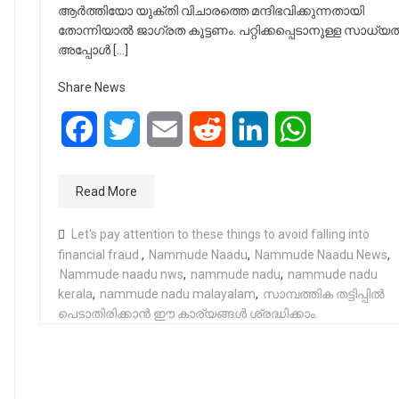
ആർത്തിയോ യുക്തി വിചാരത്തെ മന്ദിഭവിക്കുന്നതായി
തോന്നിയാൽ ജാഗ്രത കൂട്ടണം. പറ്റിക്കപ്പെടാനുള്ള സാധ്യ
അപ്പോൾ […]
Share News
Facebook
Twitter
Email
Reddit
LinkedIn
WhatsApp
Read More
Let's pay attention to these things to avoid falling into
financial fraud.
,
Nammude Naadu
,
Nammude Naadu News
,
Nammude naadu nws
,
nammude nadu
,
nammude nadu
kerala
,
nammude nadu malayalam
,
സാമ്പത്തിക തട്ടിപ്പിൽ
പെടാതിരിക്കാൻ ഈ കാര്യങ്ങൾ ശ്രദ്ധിക്കാം.