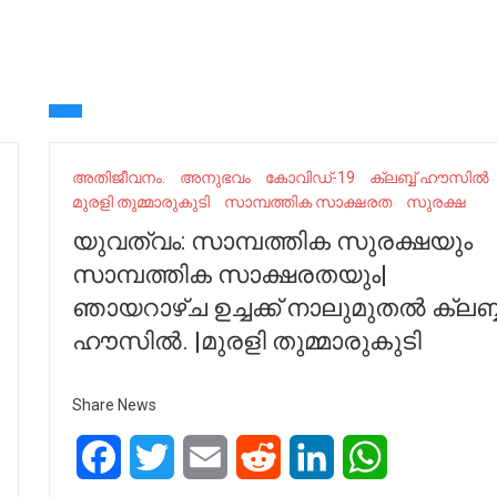
അതിജീവനം.
അനുഭവം
കോവിഡ്-19
ക്ലബ്ബ് ഹൗസിൽ
മുരളി തുമ്മാരുകുടി
സാമ്പത്തിക സാക്ഷരത
സുരക്ഷ
യുവത്വം: സാമ്പത്തിക സുരക്ഷയും
സാമ്പത്തിക സാക്ഷരതയും|
ഞായറാഴ്ച ഉച്ചക്ക് നാലുമുതൽ ക്ലബ്ബ
ഹൗസിൽ. |മുരളി തുമ്മാരുകുടി
Share News
Facebook
Twitter
Email
Reddit
LinkedIn
WhatsApp