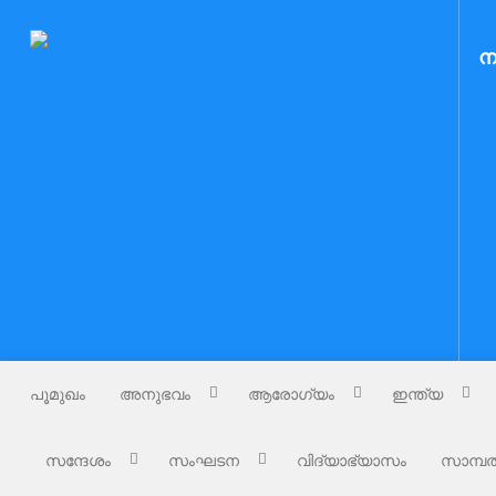
Skip
to
Nammude Naadu
ന
നമ്മുടെ നാട്
content
പൂമുഖം
അനുഭവം
ആരോഗ്യം
ഇന്ത്യ
സന്ദേശം
സംഘടന
വിദ്യാഭ്യാസം
സാമ്പത