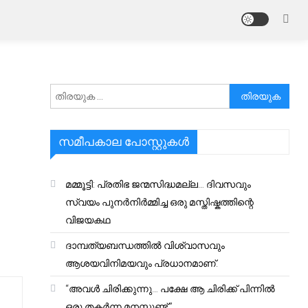
അനേഷിക്കുക
സമീപകാല പോസ്റ്റുകൾ
മമ്മൂട്ടി: പ്രതിഭ ജന്മസിദ്ധമല്ല… ദിവസവും
സ്വയം പുനർനിർമ്മിച്ച ഒരു മസ്തിഷ്കത്തിന്റെ
വിജയകഥ
ദാമ്പത്യബന്ധത്തിൽ വിശ്വാസവും
ആശയവിനിമയവും പ്രധാനമാണ്.
“അവൾ ചിരിക്കുന്നു… പക്ഷേ ആ ചിരിക്ക് പിന്നിൽ
ഒരു തകർന്ന മനസ്സുണ്ട്.”