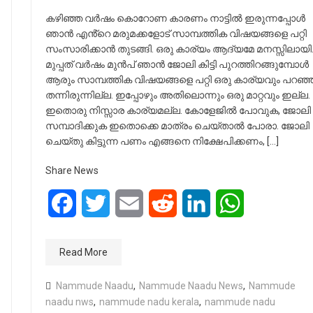
കഴിഞ്ഞ വർഷം കൊറോണ കാരണം നാട്ടിൽ ഇരുന്നപ്പോൾ
ഞാൻ എൻ്റെ മരുമക്കളോട് സാമ്പത്തിക വിഷയങ്ങളെ പറ്റി
സംസാരിക്കാൻ തുടങ്ങി. ഒരു കാര്യം ആദ്യമേ മനസ്സിലായി
മുപ്പത് വർഷം മുൻപ് ഞാൻ ജോലി കിട്ടി പുറത്തിറങ്ങുമ്പോൾ
ആരും സാമ്പത്തിക വിഷയങ്ങളെ പറ്റി ഒരു കാര്യവും പറഞ്
തന്നിരുന്നില്ല. ഇപ്പോഴും അതിലൊന്നും ഒരു മാറ്റവും ഇല്ല.
ഇതൊരു നിസ്സാര കാര്യമല്ല. കോളേജിൽ പോവുക, ജോലി
സമ്പാദിക്കുക ഇതൊക്കെ മാത്രം ചെയ്താൽ പോരാ. ജോലി
ചെയ്തു കിട്ടുന്ന പണം എങ്ങനെ നിക്ഷേപിക്കണം, […]
Share News
Facebook
Twitter
Email
Reddit
LinkedIn
WhatsApp
Read More
Nammude Naadu
,
Nammude Naadu News
,
Nammude
naadu nws
,
nammude nadu kerala
,
nammude nadu