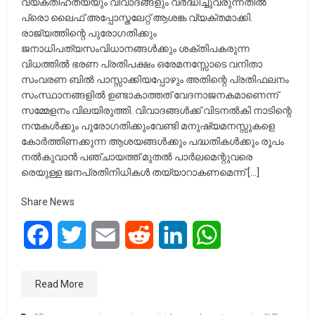
വ്യക്തിഹത്യയും വിവാദങ്ങളും വർദ്ധിച്ചുവരുന്നതിൽ
പ്രൊ ലൈഫ് അപ്പോസ്തലേറ്റ് ആശങ്ക വ്യക്തമാക്കി.
രാജ്യത്തിന്റെ പുരോഗതിക്കും
ജനാധിപത്യസംവിധാനങ്ങൾക്കും ശക്തിപകരുന്ന
വിധത്തിൽ ഭരണ പ്രതിപക്ഷം ഒരേമനസ്സോടെ വനിതാ
സംവരണ ബിൽ പാസ്സാക്കിയപ്പോഴും അതിന്റെ പ്രതിഫലനം
സംസ്ഥാനങ്ങളിൽ ഉണ്ടാകാത്തത് വേദനാജനകമാണെന്ന്
സമ്മേളനം വിലയിരുത്തി. വിവാദങ്ങൾക്ക് വിടനൽകി നാടിന്റെ
നന്മകൾക്കും പുരോഗതിക്കുംവേണ്ടി മനുഷ്യമനസ്സുകളെ
കോർത്തിണക്കുന്ന ആശയങ്ങൾക്കും പദ്ധതികൾക്കും രൂപം
നൽകുവാൻ പഞ്ചായത്ത് മുതൽ പാർലമെന്റുവരെ
രെയുള്ള ജനപ്രതിനിധികൾ തയ്യാറാകണമെന്ന് […]
Share News
Facebook
Twitter
Email
Reddit
LinkedIn
WhatsApp
Read More