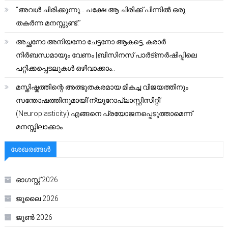
“അവൾ ചിരിക്കുന്നു… പക്ഷേ ആ ചിരിക്ക് പിന്നിൽ ഒരു
തകർന്ന മനസ്സുണ്ട്.”
അച്ഛനോ അനിയനോ ചേട്ടനോ ആകട്ടെ, കരാർ
നിർബന്ധമായും വേണം |ബിസിനസ് പാർട്ണർഷിപ്പിലെ
പറ്റിക്കപ്പെടലുകൾ ഒഴിവാക്കാം..
മസ്തിഷ്കത്തിന്റെ അത്ഭുതകരമായ മികച്ച വിജയത്തിനും
സന്തോഷത്തിനുമായി’ന്യൂറോപ്ലാസ്റ്റിസിറ്റി’
(Neuroplasticity):എങ്ങനെ പ്രയോജനപ്പെടുത്താമെന്ന്
മനസ്സിലാക്കാം.
ശേഖരങ്ങൾ
ഓഗസ്റ്റ്‌ 2026
ജൂലൈ 2026
ജൂൺ 2026