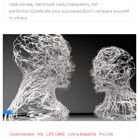
nadu kerala
,
nammude nadu malayalam
,
not
perfection.|Celebrate your successes.|Don't compare yourself
to others.
Controversies
life
LIFE CARE
Life Is Beautiful
Pro Life