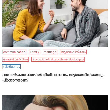
communication
Family
marriage
ആശയവിനിമയം
ദാമ്പത്യജീവിതം
ദാമ്പത്യജീവിതത്തിലെ വിശ്വസ്തത
വിശ്വാസം
ദാമ്പത്യബന്ധത്തിൽ വിശ്വാസവും ആശയവിനിമയവും
പ്രധാനമാണ്.