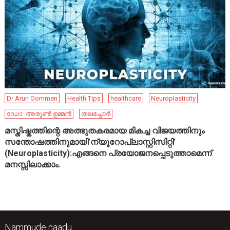
Dr Arun Oommen
Health Tips
healthcare
Neuroplasticity
ഡോ .അരുൺ ഉമ്മൻ
തലച്ചോർ
മസ്തിഷ്കത്തിന്റെ അത്ഭുതകരമായ മികച്ച വിജയത്തിനും
സന്തോഷത്തിനുമായി’ന്യൂറോപ്ലാസ്റ്റിസിറ്റി’
(Neuroplasticity):എങ്ങനെ പ്രയോജനപ്പെടുത്താമെന്ന്
മനസ്സിലാക്കാം.
Nammude naadu