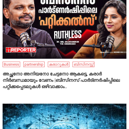
Business
partnership
കരാറുകൾ
ബിസിനസ്സ്
അച്ഛനോ അനിയനോ ചേട്ടനോ ആകട്ടെ, കരാർ
നിർബന്ധമായും വേണം |ബിസിനസ് പാർട്ണർഷിപ്പിലെ
പറ്റിക്കപ്പെടലുകൾ ഒഴിവാക്കാം..