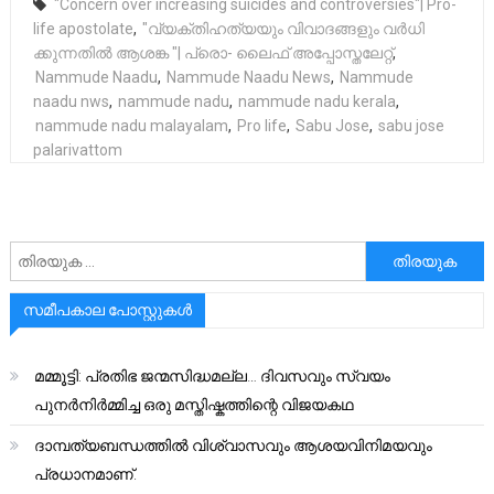
"Concern over increasing suicides and controversies"| Pro-
life apostolate
,
"വ്യക്തിഹത്യയും വിവാദങ്ങളും വർധി
ക്കുന്നതിൽ ആശങ്ക "| പ്രൊ- ലൈഫ് അപ്പോസ്തലേറ്റ്
,
Nammude Naadu
,
Nammude Naadu News
,
Nammude
naadu nws
,
nammude nadu
,
nammude nadu kerala
,
nammude nadu malayalam
,
Pro life
,
Sabu Jose
,
sabu jose
palarivattom
അനേഷിക്കുക
സമീപകാല പോസ്റ്റുകൾ
മമ്മൂട്ടി: പ്രതിഭ ജന്മസിദ്ധമല്ല… ദിവസവും സ്വയം
പുനർനിർമ്മിച്ച ഒരു മസ്തിഷ്കത്തിന്റെ വിജയകഥ
ദാമ്പത്യബന്ധത്തിൽ വിശ്വാസവും ആശയവിനിമയവും
പ്രധാനമാണ്.