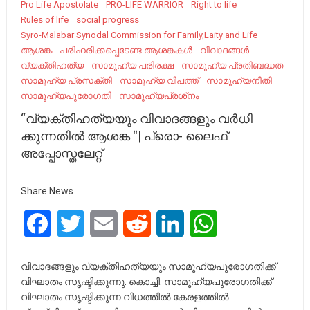
Pro Life Apostolate
PRO-LIFE WARRIOR
Right to life
Rules of life
social progress
Syro-Malabar Synodal Commission for Family,Laity and Life
ആശങ്ക
പരിഹരിക്കപ്പെടേണ്ട ആശങ്കകൾ
വിവാദങ്ങൾ
വ്യക്തിഹത്യ
സാമൂഹ്യ പരിരക്ഷ
സാമൂഹ്യ പ്രതിബദ്ധത
സാമൂഹ്യ പ്രസക്തി
സാമൂഹ്യ വിപത്ത്
സാമൂഹ്യനീതി
സാമൂഹ്യപുരോഗതി
സാമൂഹ്യപ്രശ്‍നം
“വ്യക്തിഹത്യയും വിവാദങ്ങളും വർധി
ക്കുന്നതിൽ ആശങ്ക “| പ്രൊ- ലൈഫ്
അപ്പോസ്തലേറ്റ്
Share News
Facebook
Twitter
Email
Reddit
LinkedIn
WhatsApp
വിവാദങ്ങളും വ്യക്തിഹത്യയും സാമൂഹ്യപുരോഗതിക്ക്
വിഘാതം സൃഷ്ടിക്കുന്നു. കൊച്ചി. സാമൂഹ്യപുരോഗതിക്ക്‌
വിഘാതം സൃഷ്ടിക്കുന്ന വിധത്തിൽ കേരളത്തിൽ