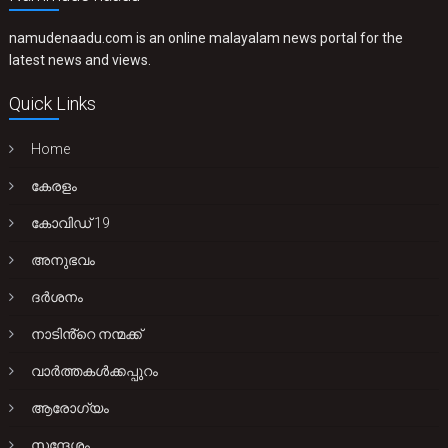
namudenaadu.com is an online malayalam news portal for the
latest news and views.
Quick Links
Home
കേരളം
കോവിഡ് 19
അനുഭവം
ദർശനം
നാടിൻ്റെ നന്മക്ക്
വാർത്തകൾക്കപ്പുറം
ആരോഗ്യം
സന്ദേശം