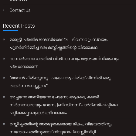
Contact Us
Recent Posts
മമ്മൂട്ടി: പ്രതിഭ ജന്മസിദ്ധമല്ല… ദിവസവും സ്വയം
പുനർനിർമ്മിച്ച ഒരു മസ്തിഷ്കത്തിന്റെ വിജയകഥ
ദാമ്പത്യബന്ധത്തിൽ വിശ്വാസവും ആശയവിനിമയവും
പ്രധാനമാണ്.
“അവൾ ചിരിക്കുന്നു… പക്ഷേ ആ ചിരിക്ക് പിന്നിൽ ഒരു
തകർന്ന മനസ്സുണ്ട്.”
അച്ഛനോ അനിയനോ ചേട്ടനോ ആകട്ടെ, കരാർ
നിർബന്ധമായും വേണം |ബിസിനസ് പാർട്ണർഷിപ്പിലെ
പറ്റിക്കപ്പെടലുകൾ ഒഴിവാക്കാം..
മസ്തിഷ്കത്തിന്റെ അത്ഭുതകരമായ മികച്ച വിജയത്തിനും
സന്തോഷത്തിനുമായി’ന്യൂറോപ്ലാസ്റ്റിസിറ്റി’