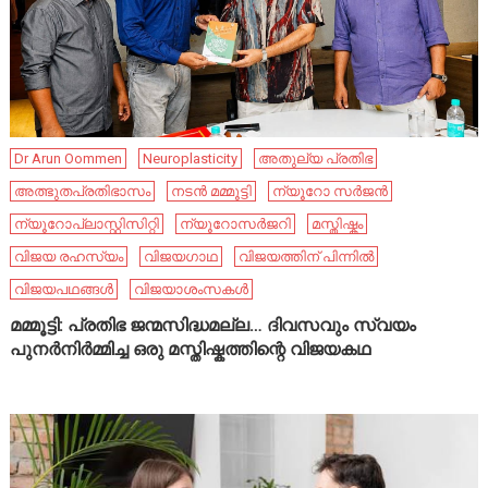
Dr Arun Oommen
Neuroplasticity
അതുല്യ പ്രതിഭ
അത്ഭുതപ്രതിഭാസം
നടൻ മമ്മൂട്ടി
ന്യൂറോ സർജൻ
ന്യൂറോപ്ലാസ്റ്റിസിറ്റി
ന്യൂറോസർജറി
മസ്തിഷ്കം
വിജയ രഹസ്യം
വിജയഗാഥ
വിജയത്തിന് പിന്നിൽ
വിജയപഥങ്ങൾ
വിജയാശംസകൾ
മമ്മൂട്ടി: പ്രതിഭ ജന്മസിദ്ധമല്ല… ദിവസവും സ്വയം
പുനർനിർമ്മിച്ച ഒരു മസ്തിഷ്കത്തിന്റെ വിജയകഥ