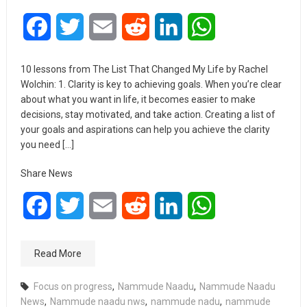
Facebook
Twitter
Email
Reddit
LinkedIn
WhatsApp
10 lessons from The List That Changed My Life by Rachel
Wolchin: 1. Clarity is key to achieving goals. When you’re clear
about what you want in life, it becomes easier to make
decisions, stay motivated, and take action. Creating a list of
your goals and aspirations can help you achieve the clarity
you need […]
Share News
Facebook
Twitter
Email
Reddit
LinkedIn
WhatsApp
Read More
Focus on progress
,
Nammude Naadu
,
Nammude Naadu
News
,
Nammude naadu nws
,
nammude nadu
,
nammude