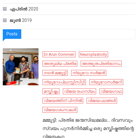
ഏപ്രിൽ 2020
ജൂൺ 2019
Posts
Dr Arun Oommen
Neuroplasticity
അതുല്യ പ്രതിഭ
അത്ഭുതപ്രതിഭാസം
നടൻ മമ്മൂട്ടി
ന്യൂറോ സർജൻ
ന്യൂറോപ്ലാസ്റ്റിസിറ്റി
ന്യൂറോസർജറി
മസ്തിഷ്കം
വിജയ രഹസ്യം
വിജയഗാഥ
വിജയത്തിന് പിന്നിൽ
വിജയപഥങ്ങൾ
വിജയാശംസകൾ
മമ്മൂട്ടി: പ്രതിഭ ജന്മസിദ്ധമല്ല… ദിവസവും
സ്വയം പുനർനിർമ്മിച്ച ഒരു മസ്തിഷ്കത്തിന്റെ
വിജയകഥ