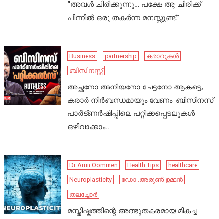
“അവൾ ചിരിക്കുന്നു… പക്ഷേ ആ ചിരിക്ക്
പിന്നിൽ ഒരു തകർന്ന മനസ്സുണ്ട്.”
Business
partnership
കരാറുകൾ
ബിസിനസ്സ്
അച്ഛനോ അനിയനോ ചേട്ടനോ ആകട്ടെ,
കരാർ നിർബന്ധമായും വേണം |ബിസിനസ്
പാർട്ണർഷിപ്പിലെ പറ്റിക്കപ്പെടലുകൾ
ഒഴിവാക്കാം..
Dr Arun Oommen
Health Tips
healthcare
Neuroplasticity
ഡോ .അരുൺ ഉമ്മൻ
തലച്ചോർ
മസ്തിഷ്കത്തിന്റെ അത്ഭുതകരമായ മികച്ച