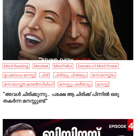
Mind Reading
Mindset
MindTalks
Secrets of Mind Power
ഉപബോധ മനസ്സ്
ചിരി
ചിരിയും ചിന്തയും
മനഃശാസ്ത്രം
മനഃശാസ്ത്ര കൗൺസിലിംഗ്
മനസ്സും ശരീരവും
മനസ്സ്
“അവൾ ചിരിക്കുന്നു… പക്ഷേ ആ ചിരിക്ക് പിന്നിൽ ഒരു
തകർന്ന മനസ്സുണ്ട്.”