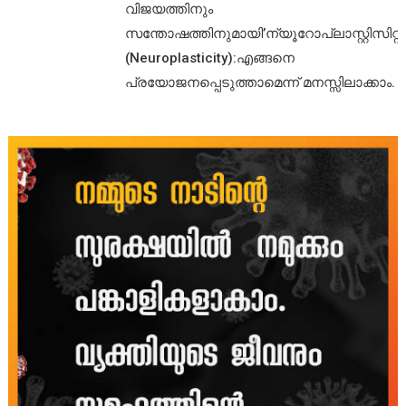
വിജയത്തിനും
സന്തോഷത്തിനുമായി’ന്യൂറോപ്ലാസ്റ്റിസിറ്റി’
(Neuroplasticity):എങ്ങനെ
പ്രയോജനപ്പെടുത്താമെന്ന് മനസ്സിലാക്കാം.