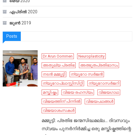
മെയ്‌ 2020
ഏപ്രിൽ 2020
ജൂൺ 2019
Posts
Dr Arun Oommen
Neuroplasticity
അതുല്യ പ്രതിഭ
അത്ഭുതപ്രതിഭാസം
നടൻ മമ്മൂട്ടി
ന്യൂറോ സർജൻ
ന്യൂറോപ്ലാസ്റ്റിസിറ്റി
ന്യൂറോസർജറി
മസ്തിഷ്കം
വിജയ രഹസ്യം
വിജയഗാഥ
വിജയത്തിന് പിന്നിൽ
വിജയപഥങ്ങൾ
വിജയാശംസകൾ
മമ്മൂട്ടി: പ്രതിഭ ജന്മസിദ്ധമല്ല… ദിവസവും
സ്വയം പുനർനിർമ്മിച്ച ഒരു മസ്തിഷ്കത്തിന്റെ