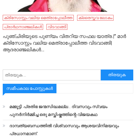
ക്രിസോസ്റ്റം വലിയ മെത്രാപ്പോലീത്ത
ക്രൈസ്തവ ലോകം
പ്രാർഥനാഞ്ജലികൾ
വിടവാങ്ങി
പുഞ്ചിരിയുടെ പുണ്യം വിതറിയ സഫല യാത്ര.|” മാർ
ക്രിസോസ്റ്റം വലിയ മെത്രാപ്പോലീത്ത വിടവാങ്ങി|
ആദരാഞ്ജലികൾ…
അനേഷിക്കുക
സമീപകാല പോസ്റ്റുകൾ
മമ്മൂട്ടി: പ്രതിഭ ജന്മസിദ്ധമല്ല… ദിവസവും സ്വയം
പുനർനിർമ്മിച്ച ഒരു മസ്തിഷ്കത്തിന്റെ വിജയകഥ
ദാമ്പത്യബന്ധത്തിൽ വിശ്വാസവും ആശയവിനിമയവും
പ്രധാനമാണ്.