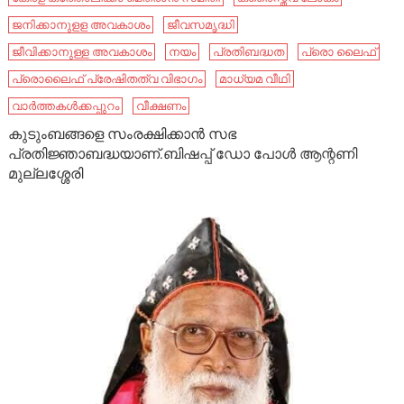
ജനിക്കാനുളള അവകാശം
ജീവസമൃദ്ധി
ജീവിക്കാനുള്ള അവകാശം
നയം
പ്രതിബദ്ധത
പ്രൊ ലൈഫ്
പ്രൊലൈഫ്‌ പ്രേഷിതത്വ വിഭാഗം
മാധ്യമ വീഥി
വാർത്തകൾക്കപ്പുറം
വീക്ഷണം
കുടുംബങ്ങളെ സംരക്ഷിക്കാന്‍ സഭ
പ്രതിജ്ഞാബദ്ധയാണ്.ബിഷപ്പ് ഡോ പോള്‍ ആന്റണി
മുല്ലശ്ശേരി