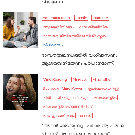
വിജയകഥ
communication
Family
marriage
ആശയവിനിമയം
ദാമ്പത്യജീവിതം
ദാമ്പത്യജീവിതത്തിലെ വിശ്വസ്തത
വിശ്വാസം
ദാമ്പത്യബന്ധത്തിൽ വിശ്വാസവും
ആശയവിനിമയവും പ്രധാനമാണ്.
Mind Reading
Mindset
MindTalks
Secrets of Mind Power
ഉപബോധ മനസ്സ്
ചിരി
ചിരിയും ചിന്തയും
മനഃശാസ്ത്രം
മനഃശാസ്ത്ര കൗൺസിലിംഗ്
മനസ്സും ശരീരവും
മനസ്സ്
“അവൾ ചിരിക്കുന്നു… പക്ഷേ ആ ചിരിക്ക്
പിന്നിൽ ഒരു തകർന്ന മനസ്സുണ്ട്.”