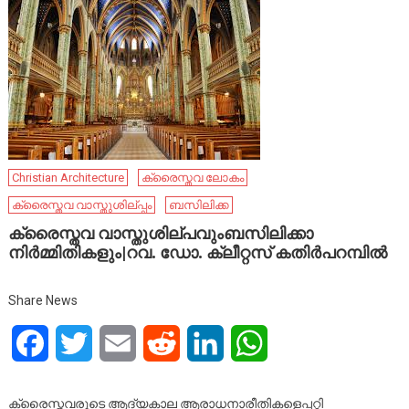
Christian Architecture
ക്രൈസ്തവ ലോകം
ക്രൈസ്തവ വാസ്തുശില്പ്പം
ബസിലിക്ക
ക്രൈസ്തവ വാസ്തുശില്പവുംബസിലിക്കാ
നിര്‍മ്മിതികളും|റവ. ഡോ. ക്ലീറ്റസ് കതിര്‍പറമ്പില്‍
Share News
Facebook
Twitter
Email
Reddit
LinkedIn
WhatsApp
ക്രൈസ്തവരുടെ ആദ്യകാല ആരാധനാരീതികളെപ്പറ്റി