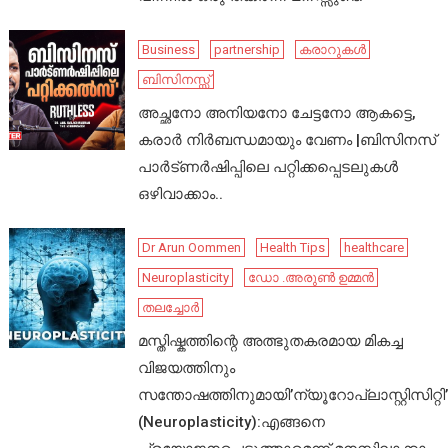
Business
partnership
കരാറുകൾ
ബിസിനസ്സ്
അച്ഛനോ അനിയനോ ചേട്ടനോ ആകട്ടെ,
കരാർ നിർബന്ധമായും വേണം |ബിസിനസ്
പാർട്ണർഷിപ്പിലെ പറ്റിക്കപ്പെടലുകൾ
ഒഴിവാക്കാം..
Dr Arun Oommen
Health Tips
healthcare
Neuroplasticity
ഡോ .അരുൺ ഉമ്മൻ
തലച്ചോർ
മസ്തിഷ്കത്തിന്റെ അത്ഭുതകരമായ മികച്ച
വിജയത്തിനും
സന്തോഷത്തിനുമായി’ന്യൂറോപ്ലാസ്റ്റിസിറ്റി’
(Neuroplasticity):എങ്ങനെ