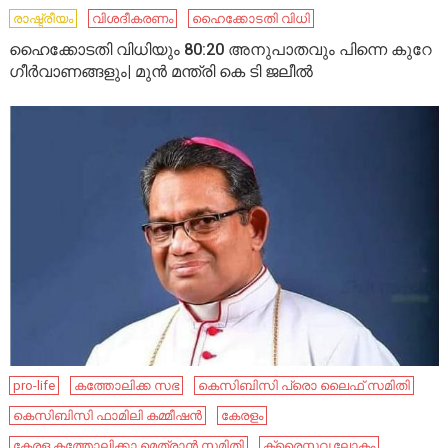
രാഷ്ട്രീയം
വിശദീകരണം
ഹൈക്കോടതി വിധി
ഹൈക്കോടതി വിധിയും 80:20 അനുപാതവും പിന്നെ കുറേ
ഗീർവാണങ്ങളും| മുൻ മന്ത്രി കെ ടി ജലീൽ
pro-life
കത്തോലിക്ക സഭ
കെസിബിസി പ്രൊ ലൈഫ് സമിതി
കെസിബിസി ഫാമിലി കമ്മീഷന്‍
കേരളം
കേരള കത്തോലിക്കാ മെത്രാൻ സമിതി
ക്രൈസ്തവ ലോകം