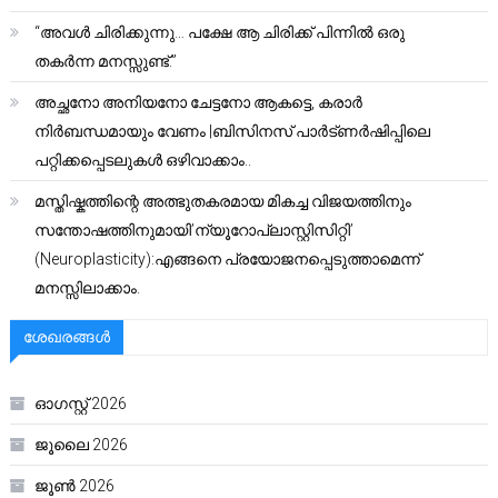
“അവൾ ചിരിക്കുന്നു… പക്ഷേ ആ ചിരിക്ക് പിന്നിൽ ഒരു
തകർന്ന മനസ്സുണ്ട്.”
അച്ഛനോ അനിയനോ ചേട്ടനോ ആകട്ടെ, കരാർ
നിർബന്ധമായും വേണം |ബിസിനസ് പാർട്ണർഷിപ്പിലെ
പറ്റിക്കപ്പെടലുകൾ ഒഴിവാക്കാം..
മസ്തിഷ്കത്തിന്റെ അത്ഭുതകരമായ മികച്ച വിജയത്തിനും
സന്തോഷത്തിനുമായി’ന്യൂറോപ്ലാസ്റ്റിസിറ്റി’
(Neuroplasticity):എങ്ങനെ പ്രയോജനപ്പെടുത്താമെന്ന്
മനസ്സിലാക്കാം.
ശേഖരങ്ങൾ
ഓഗസ്റ്റ്‌ 2026
ജൂലൈ 2026
ജൂൺ 2026