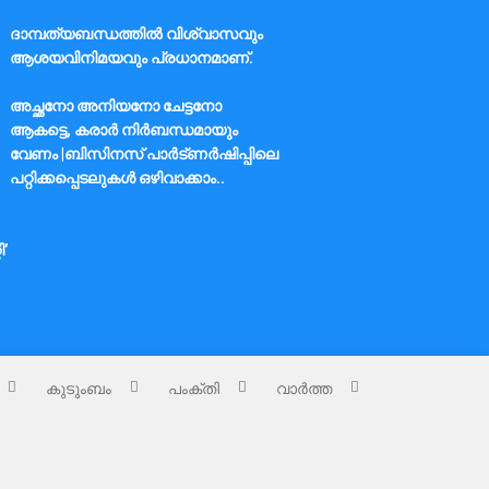
ദാമ്പത്യബന്ധത്തിൽ വിശ്വാസവും
ആശയവിനിമയവും പ്രധാനമാണ്.
അച്ഛനോ അനിയനോ ചേട്ടനോ
ആകട്ടെ, കരാർ നിർബന്ധമായും
വേണം |ബിസിനസ് പാർട്ണർഷിപ്പിലെ
പറ്റിക്കപ്പെടലുകൾ ഒഴിവാക്കാം..
ി’
കുടുംബം
പംക്തി
വാർത്ത