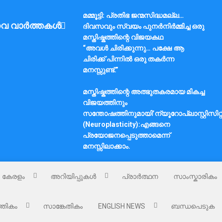
മമ്മൂട്ടി: പ്രതിഭ ജന്മസിദ്ധമല്ല…
വ വാർത്തകൾ
ദിവസവും സ്വയം പുനർനിർമ്മിച്ച ഒരു
മസ്തിഷ്കത്തിന്റെ വിജയകഥ
“അവൾ ചിരിക്കുന്നു… പക്ഷേ ആ
ചിരിക്ക് പിന്നിൽ ഒരു തകർന്ന
മനസ്സുണ്ട്.”
മസ്തിഷ്കത്തിന്റെ അത്ഭുതകരമായ മികച്ച
വിജയത്തിനും
സന്തോഷത്തിനുമായി’ന്യൂറോപ്ലാസ്റ്റിസിറ്റ
(Neuroplasticity):എങ്ങനെ
പ്രയോജനപ്പെടുത്താമെന്ന്
മനസ്സിലാക്കാം.
കേരളം
അറിയിപ്പുകൾ
പ്രാർത്ഥന
സാംസ്കാരികം
്തികം
സാങ്കേതികം
ENGLISH NEWS
ബന്ധപെടുക