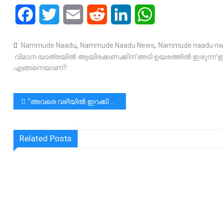
Facebook
Twitter
Email
Reddit
LinkedIn
WhatsApp
Nammude Naadu
,
Nammude Naadu News
,
Nammude naadu n
വിമാന യാത്രയിൽ ആയിരക്കണക്കിന് അടി ഉയരത്തിൽ ഇരുന്
എങ്ങനെയാണ്?
പോസ്റ്റുകളിലൂടെ
“അവരെ വഴിയിൽ ഇറക്കി വിട്ട് അടുത്ത ബസിന് പോരട്ടേയെന്നു നമ്മൾ വിചാരിച്ചാൽ അതിലൊരു കുഴപ്പമുണ്ട്.”|കണ്ടക്ടർ രാജേഷ്
Related Posts