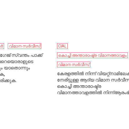
കർ
വിമാന സർവീസ്
CIAL
ജ് സ്വന്തം പാക്ക്
കൊച്ചി അന്താരാഷ്ട്ര വിമാനത്താവളം
വേറെയൊരാളുടെ
വിമാന സർവീസ്
ും യാതൊന്നും
കേരളത്തിൽ നിന്ന് വിയറ്റ്നാമിലേക്
ുക,
നേരിട്ടുള്ള ആദ്യ വിമാന സർവീസ
ിക്കുക.
കൊച്ചി അന്താരാഷ്ട്ര
വിമാനത്താവളത്തിൽ നിന്ന്ആരംഭിച്