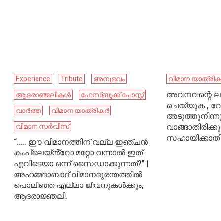
Experience
Tribute
അനുഭവം
വിമാന യാത്രി
അവനവന്റെ ലഗേ
ആദരാഞ്ജലികൾ
ഫേ​സ്ബു​ക്ക് പോ​സ്റ്റ്
ചെയ്യുക , 
വാർത്ത
വിമാന യാത്രികർ
അടുത്തുനിന്ന
വിമാന സർവീസ്
വാങ്ങാതിരിക്ക
സഹായിക്കാതിര
“….. ഈ വിമാനത്തിന് വല്ല ഇഞ്ചൻ
കംപ്ലെയ്ൻ്റോ മറ്റോ വന്നാൽ ഇത്
എവിടെയാ ഒന്ന് സൈഡാക്കുന്നത്?” |
അഹമ്മദാബാദ് വിമാനദുരന്തത്തിൽ
പൊലിഞ്ഞ എല്ലാ ജീവനുകൾക്കും,
ആദരാജ്ഞലി.