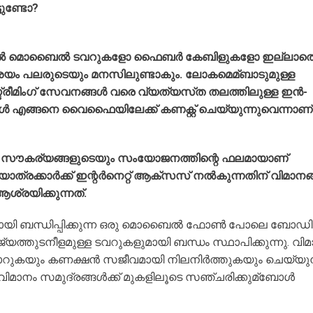
ടുണ്ടോ?
മാനത്തിൽ മൊബൈൽ ടവറുകളോ ഫൈബർ കേബിളുകളോ ഇല്ലാത
സംശയം പലരുടെയും മനസിലുണ്ടാകും. ലോകമെമ്ബാടുമുള്ള
മിംഗ് സേവനങ്ങൾ വരെ വ്യത്യസ്‌ത തലത്തിലുള്ള ഇൻ-
മാനങ്ങൾ എങ്ങനെ വൈഫൈയിലേക്ക് കണക്റ്റ് ചെയ്യുന്നുവെന്നാണ്
 സൗകര്യങ്ങളുടെയും സംയോജനത്തിന്റെ ഫലമായാണ്
യാത്രക്കാർക്ക് ഇന്റർനെറ്റ് ആക്സസ് നൽകുന്നതിന് വിമാന
രയിക്കുന്നത്.
റുകളുമായി ബന്ധിപ്പിക്കുന്ന ഒരു മൊബൈൽ ഫോൺ പോലെ ബോഡിക
യത്തുടനീളമുള്ള ടവറുകളുമായി ബന്ധം സ്ഥാപിക്കുന്നു. വി
ൾ മാറുകയും കണക്ഷൻ സജീവമായി നിലനിർത്തുകയും ചെയ്യുന്
 വിമാനം സമുദ്രങ്ങൾക്ക് മുകളിലൂടെ സഞ്ചരിക്കുമ്ബോൾ