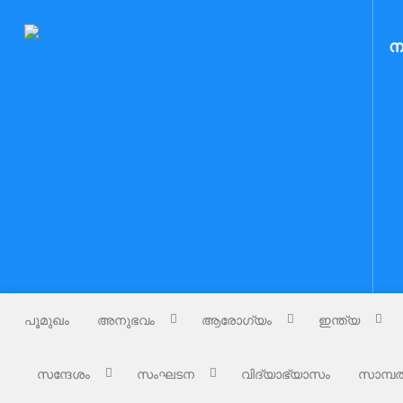
Skip
to
Nammude Naadu
ന
നമ്മുടെ നാട്
content
പൂമുഖം
അനുഭവം
ആരോഗ്യം
ഇന്ത്യ
സന്ദേശം
സംഘടന
വിദ്യാഭ്യാസം
സാമ്പത