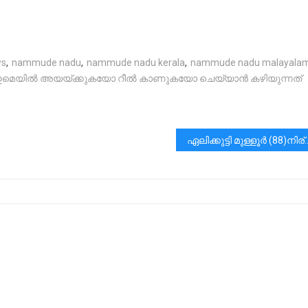
ws
,
nammude nadu
,
nammude nadu kerala
,
nammude nadu malayala
ന് ഇമെയിൽ അയയ്ക്കുകയോ റീൽ കാണുകയോ ചെയ്യാൻ കഴിയുന്നത്
ഏലിക്കുട്ടി മുള്ളൂർ (88)ന