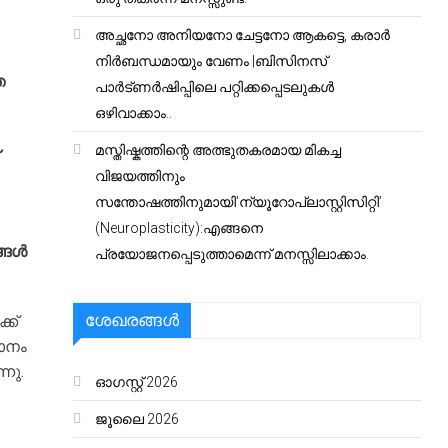
അച്ഛനോ അനിയനോ ചേട്ടനോ ആകട്ടെ, കരാർ
നിർബന്ധമായും വേണം |ബിസിനസ്
െ
പാർട്ണർഷിപ്പിലെ പറ്റിക്കപ്പെടലുകൾ
ഒഴിവാക്കാം..
മസ്തിഷ്കത്തിന്റെ അത്ഭുതകരമായ മികച്ച
വിജയത്തിനും
സന്തോഷത്തിനുമായി’ന്യൂറോപ്ലാസ്റ്റിസിറ്റി’
(Neuroplasticity):എങ്ങനെ
ങ്ങൾ
പ്രയോജനപ്പെടുത്താമെന്ന് മനസ്സിലാക്കാം.
ശേഖരങ്ങൾ
്ക്
മാനം
നു.
ഓഗസ്റ്റ്‌ 2026
ജൂലൈ 2026