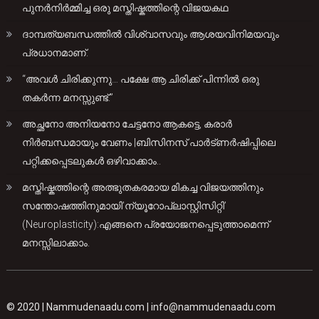
പുനർനിർമ്മിച്ച ഒരു മസ്തിഷ്കത്തിന്റെ വിജയകഥ
ദാമ്പത്യബന്ധത്തിൽ വിശ്വാസവും ആശയവിനിമയവും
പ്രധാനമാണ്.
“അവൾ ചിരിക്കുന്നു… പക്ഷേ ആ ചിരിക്ക് പിന്നിൽ ഒരു
തകർന്ന മനസ്സുണ്ട്.”
അച്ഛനോ അനിയനോ ചേട്ടനോ ആകട്ടെ, കരാർ
നിർബന്ധമായും വേണം |ബിസിനസ് പാർട്ണർഷിപ്പിലെ
പറ്റിക്കപ്പെടലുകൾ ഒഴിവാക്കാം..
മസ്തിഷ്കത്തിന്റെ അത്ഭുതകരമായ മികച്ച വിജയത്തിനും
സന്തോഷത്തിനുമായി’ന്യൂറോപ്ലാസ്റ്റിസിറ്റി’
(Neuroplasticity):എങ്ങനെ പ്രയോജനപ്പെടുത്താമെന്ന്
മനസ്സിലാക്കാം.
© 2020 |
Nammudenaadu.com
|
info@nammudenaadu.com