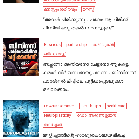
മനസ്സും ശരീരവും
മനസ്സ്
“അവൾ ചിരിക്കുന്നു… പക്ഷേ ആ ചിരിക്ക്
പിന്നിൽ ഒരു തകർന്ന മനസ്സുണ്ട്.”
Business
partnership
കരാറുകൾ
ബിസിനസ്സ്
അച്ഛനോ അനിയനോ ചേട്ടനോ ആകട്ടെ,
കരാർ നിർബന്ധമായും വേണം |ബിസിനസ്
പാർട്ണർഷിപ്പിലെ പറ്റിക്കപ്പെടലുകൾ
ഒഴിവാക്കാം..
Dr Arun Oommen
Health Tips
healthcare
Neuroplasticity
ഡോ .അരുൺ ഉമ്മൻ
തലച്ചോർ
മസ്തിഷ്കത്തിന്റെ അത്ഭുതകരമായ മികച്ച