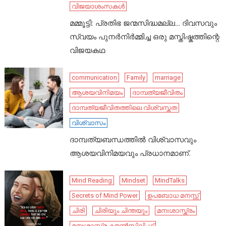
വിജയാശംസകൾ
മമ്മൂട്ടി: പ്രതിഭ ജന്മസിദ്ധമല്ല… ദിവസവും
സ്വയം പുനർനിർമ്മിച്ച ഒരു മസ്തിഷ്കത്തിന്റെ
വിജയകഥ
communication
Family
marriage
ആശയവിനിമയം
ദാമ്പത്യജീവിതം
ദാമ്പത്യജീവിതത്തിലെ വിശ്വസ്തത
വിശ്വാസം
ദാമ്പത്യബന്ധത്തിൽ വിശ്വാസവും
ആശയവിനിമയവും പ്രധാനമാണ്.
Mind Reading
Mindset
MindTalks
Secrets of Mind Power
ഉപബോധ മനസ്സ്
ചിരി
ചിരിയും ചിന്തയും
മനഃശാസ്ത്രം
മനഃശാസ്ത്ര കൗൺസിലിംഗ്