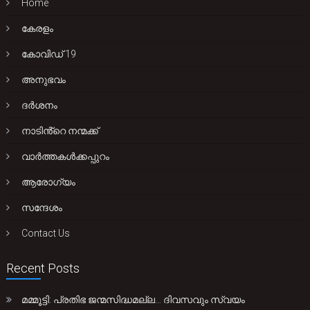
Home
കേരളം
കോവിഡ് 19
അനുഭവം
ദർശനം
നാടിൻ്റെ നന്മക്ക്
വാർത്തകൾക്കപ്പുറം
ആരോഗ്യം
സന്ദേശം
Contact Us
Recent Posts
മമ്മൂട്ടി: പ്രതിഭ ജന്മസിദ്ധമല്ല… ദിവസവും സ്വയം