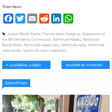
Share News
Facebook
Twitter
Email
Reddit
LinkedIn
WhatsApp
Justice (Retd) Sophie Thomas takes charge as Chairperson of
the NRI (Keralites) Commission
,
Nammude Naadu
,
Nammude
Naadu News
,
Nammude naadu nws
,
nammude nadu
,
nammude
nadu kerala
,
nammude nadu malayalam
പോസ്റ്റുകളിലൂടെ
ഫാലിമിയെ ഫാമിലിയാക്കുന്നത് എന്ത്? | Rev Dr Vincent Variath
തലയിൽ മഴ നനയാതിരിക്കാൻ വച്ചിരിക്കുന്നത് പ്ലാസ്റ്റിക് കവറല്ല.തൻ്റെ വിദ്യാഭ്യാസത്തിൻ്റെ യോഗ്യതകളാണ്.
Related Posts