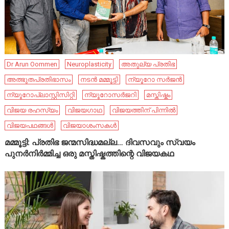
Dr Arun Oommen
Neuroplasticity
അതുല്യ പ്രതിഭ
അത്ഭുതപ്രതിഭാസം
നടൻ മമ്മൂട്ടി
ന്യൂറോ സർജൻ
ന്യൂറോപ്ലാസ്റ്റിസിറ്റി
ന്യൂറോസർജറി
മസ്തിഷ്കം
വിജയ രഹസ്യം
വിജയഗാഥ
വിജയത്തിന് പിന്നിൽ
വിജയപഥങ്ങൾ
വിജയാശംസകൾ
മമ്മൂട്ടി: പ്രതിഭ ജന്മസിദ്ധമല്ല… ദിവസവും സ്വയം
പുനർനിർമ്മിച്ച ഒരു മസ്തിഷ്കത്തിന്റെ വിജയകഥ