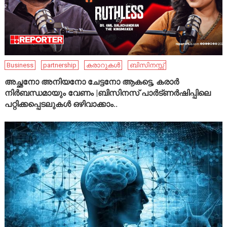
Business
partnership
കരാറുകൾ
ബിസിനസ്സ്
അച്ഛനോ അനിയനോ ചേട്ടനോ ആകട്ടെ, കരാർ
നിർബന്ധമായും വേണം |ബിസിനസ് പാർട്ണർഷിപ്പിലെ
പറ്റിക്കപ്പെടലുകൾ ഒഴിവാക്കാം..