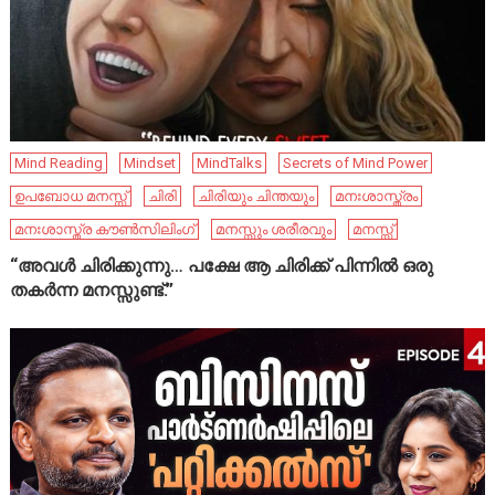
Mind Reading
Mindset
MindTalks
Secrets of Mind Power
ഉപബോധ മനസ്സ്
ചിരി
ചിരിയും ചിന്തയും
മനഃശാസ്ത്രം
മനഃശാസ്ത്ര കൗൺസിലിംഗ്
മനസ്സും ശരീരവും
മനസ്സ്
“അവൾ ചിരിക്കുന്നു… പക്ഷേ ആ ചിരിക്ക് പിന്നിൽ ഒരു
തകർന്ന മനസ്സുണ്ട്.”