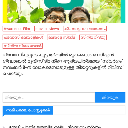
Awareness Film
movie reviews
ക്രൈസ്തവ പശ്ചാത്തലം
പ്രവാസി മലയാളികൾ
മലയാള സിനിമ
സിനിമ റിവ്യൂ
സിനിമാ വിശേഷങ്ങൾ
പ്രവാസികളുടെ കൂട്ടായ്മയിൽ രൂപംകൊണ്ട സിഎൻ ​
ഗ്ലോബൽ മൂവീസ് ടീമിൻ്റെ ആദ്യചിത്രമായ “സ്വർ​ഗം”
നവംബർ 8-ന് ലോകമെമ്പാടുമുള്ള തീയറ്ററുകളിൽ റിലീസ്
ചെയ്യും.
അനേഷിക്കുക
സമീപകാല പോസ്റ്റുകൾ
മമ്മൂട്ടി: പ്രതിഭ ജന്മസിദ്ധമല്ല… ദിവസവും സ്വയം