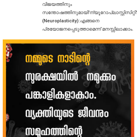
വിജയത്തിനും
സന്തോഷത്തിനുമായി’ന്യൂറോപ്ലാസ്റ്റിസിറ്റി’
(Neuroplasticity):എങ്ങനെ
പ്രയോജനപ്പെടുത്താമെന്ന് മനസ്സിലാക്കാം.