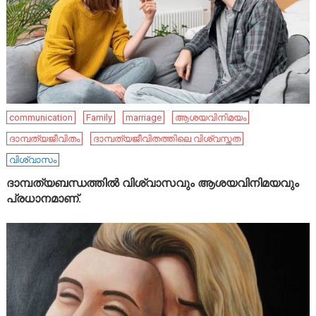
communication
Family
marriage
ആശയവിനിമയം
ദാമ്പത്യജീവിതം
ദാമ്പത്യജീവിതത്തിലെ വിശ്വസ്തത
വിശ്വാസം
ദാമ്പത്യബന്ധത്തിൽ വിശ്വാസവും ആശയവിനിമയവും
പ്രധാനമാണ്.