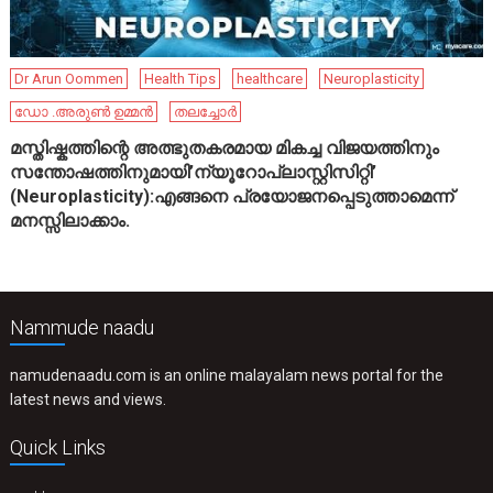
Dr Arun Oommen
Health Tips
healthcare
Neuroplasticity
ഡോ .അരുൺ ഉമ്മൻ
തലച്ചോർ
മസ്തിഷ്കത്തിന്റെ അത്ഭുതകരമായ മികച്ച വിജയത്തിനും
സന്തോഷത്തിനുമായി’ന്യൂറോപ്ലാസ്റ്റിസിറ്റി’
(Neuroplasticity):എങ്ങനെ പ്രയോജനപ്പെടുത്താമെന്ന്
മനസ്സിലാക്കാം.
Nammude naadu
namudenaadu.com is an online malayalam news portal for the
latest news and views.
Quick Links