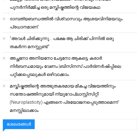
പുനർനിർമ്മിച്ച ഒരു മസ്തിഷ്കത്തിന്റെ വിജയകഥ
ദാമ്പത്യബന്ധത്തിൽ വിശ്വാസവും ആശയവിനിമയവും
പ്രധാനമാണ്.
“അവൾ ചിരിക്കുന്നു… പക്ഷേ ആ ചിരിക്ക് പിന്നിൽ ഒരു
തകർന്ന മനസ്സുണ്ട്.”
അച്ഛനോ അനിയനോ ചേട്ടനോ ആകട്ടെ, കരാർ
നിർബന്ധമായും വേണം |ബിസിനസ് പാർട്ണർഷിപ്പിലെ
പറ്റിക്കപ്പെടലുകൾ ഒഴിവാക്കാം..
മസ്തിഷ്കത്തിന്റെ അത്ഭുതകരമായ മികച്ച വിജയത്തിനും
സന്തോഷത്തിനുമായി’ന്യൂറോപ്ലാസ്റ്റിസിറ്റി’
(Neuroplasticity):എങ്ങനെ പ്രയോജനപ്പെടുത്താമെന്ന്
മനസ്സിലാക്കാം.
ശേഖരങ്ങൾ