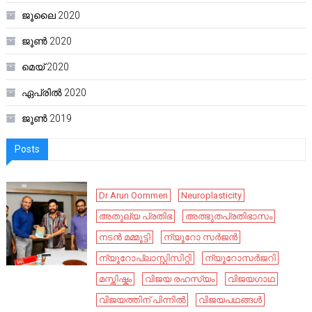
ജൂലൈ 2020
ജൂൺ 2020
മെയ്‌ 2020
ഏപ്രിൽ 2020
ജൂൺ 2019
Posts
Dr Arun Oommen
Neuroplasticity
അതുല്യ പ്രതിഭ
അത്ഭുതപ്രതിഭാസം
നടൻ മമ്മൂട്ടി
ന്യൂറോ സർജൻ
ന്യൂറോപ്ലാസ്റ്റിസിറ്റി
ന്യൂറോസർജറി
മസ്തിഷ്കം
വിജയ രഹസ്യം
വിജയഗാഥ
വിജയത്തിന് പിന്നിൽ
വിജയപഥങ്ങൾ